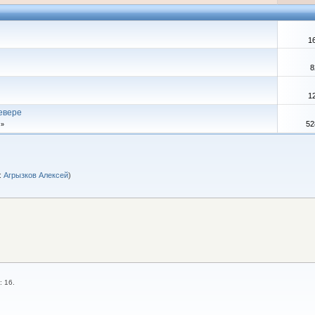
1
8
1
евере
52
»
:
Агрызков Алексей
)
: 16.