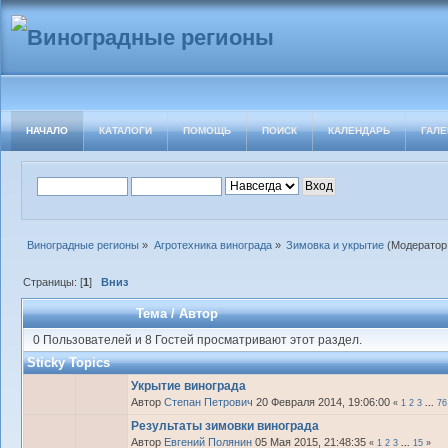
НАЧАЛО
КАТАЛОГИ
ПОМОЩЬ
ПОИСК
КАЛЕНДАРЬ
ГАЛЕ
Виноградные регионы
»
Агротехника винограда
»
Зимовка и укрытие
(Модератор
Страницы: [
1
]
Вниз
Тема
/
Автор
0 Пользователей и 8 Гостей просматривают этот раздел.
Sticky Topics
Укрытие винограда
Автор
Степан Петрович
20 Февраля 2014, 19:06:00
«
1
2
3
...
76
Результаты зимовки винограда
Автор
Евгений Полянин
05 Мая 2015, 21:48:35
«
1
2
3
...
15
»