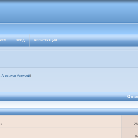
РЕЯ
ВХОД
РЕГИСТРАЦИЯ
:
Агрызков Алексей
)
Отве
28
»
8