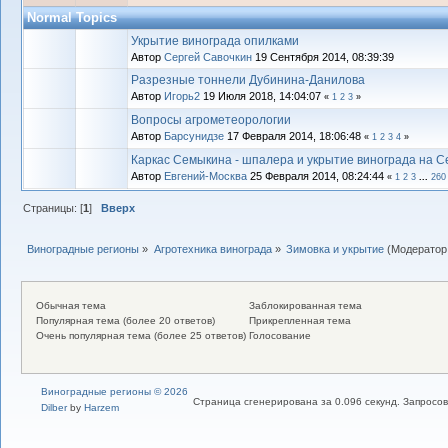
Normal Topics
Укрытие винограда опилками
Автор
Сергей Савочкин
19 Сентября 2014, 08:39:39
Разрезные тоннели Дубинина-Данилова
Автор
Игорь2
19 Июля 2018, 14:04:07
«
1
2
3
»
Вопросы агрометеорологии
Автор
Барсунидзе
17 Февраля 2014, 18:06:48
«
1
2
3
4
»
Каркас Семыкина - шпалера и укрытие винограда на С
Автор
Евгений-Москва
25 Февраля 2014, 08:24:44
«
1
2
3
...
260
Страницы: [
1
]
Вверх
Виноградные регионы
»
Агротехника винограда
»
Зимовка и укрытие
(Модератор
Обычная тема
Заблокированная тема
Популярная тема (более 20 ответов)
Прикрепленная тема
Очень популярная тема (более 25 ответов)
Голосование
Виноградные регионы © 2026
Страница сгенерирована за 0.096 секунд. Запросов
Dilber
by
Harzem