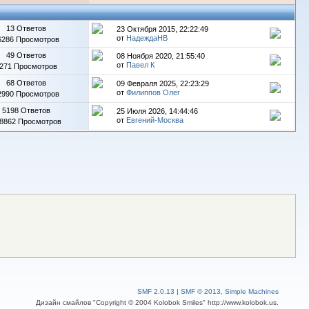
13 Ответов
23 Октября 2015, 22:22:49
от
НадеждаНВ
6286 Просмотров
49 Ответов
08 Ноября 2020, 21:55:40
от
Павел К
271 Просмотров
68 Ответов
09 Февраля 2025, 22:23:29
от
Филиппов Олег
2990 Просмотров
5198 Ответов
25 Июля 2026, 14:44:46
от
Евгений-Москва
8862 Просмотров
SMF 2.0.13
|
SMF © 2013
,
Simple Machines
Дизайн смайлов "Copyright © 2004 Kolobok Smiles" http://www.kolobok.us.