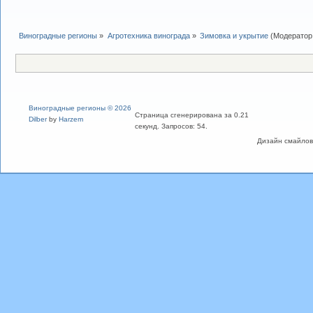
Виноградные регионы
»
Агротехника винограда
»
Зимовка и укрытие
(Модератор
Виноградные регионы © 2026
Страница сгенерирована за 0.21
Dilber
by
Harzem
секунд. Запросов: 54.
Дизайн смайлов "