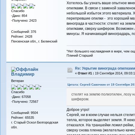
Хотелось бы узнать ваше опытное мнен
опилками. В связи с заменой заваленок 
Спасибо
небольшой избыток этого материала. Хо
-Дано: 854
перепревшие опилки - это хороший ма
-Получено: 2423
винограда в частности: стелят на земл
опилками, сверху шифером. Возможен л
Сообщений: 376
минусы. Я начинающий виноградарь, по
Рейтинг: 2428
Пензенская обл., г. Белинский
"Нет большего наслаждения в мире, чем ощ
Плиний Старший
Re: Укрытие винограда опилками
Владимиp
«
Ответ #1 :
19 Сентября 2014, 09:03:1
Ветеран
Цитата: Сергей Савочкин от 19 Сентября 201
Спасибо
стелят на землю полиэтилен, лозу н
-Дано: 67058
шифером.
-Получено: 72567
Доброе утро!
Сообщений: 9504
Сергей, ни в коем случае нельзя стели
Рейтинг: 65535
тепла, которое выделяет земля. Я нек
г. Старый Оскол Белгородская
отказался. На траншейки ложил рейки, 
обл.
сверху снова пленка (желательно качес