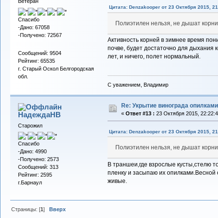
Ветеран
Цитата: Denzakooper от 23 Октября 2015, 21
Спасибо
Полиэтилен нельзя, не дышат корн
-Дано: 67058
-Получено: 72567
Активность корней в зимнее время пон
почве, будет достаточно для дыхания 
Сообщений: 9504
лет, и ничего, полет нормальный.
Рейтинг: 65535
г. Старый Оскол Белгородская
обл.
С уважением, Владимир
Re: Укрытие винограда опилками
НадеждаНВ
«
Ответ #13 :
23 Октября 2015, 22:22:4
Старожил
Цитата: Denzakooper от 23 Октября 2015, 21
Спасибо
Полиэтилен нельзя, не дышат корн
-Дано: 4990
-Получено: 2573
В траншеи,где взрослые кусты,стелю то
Сообщений: 313
пленку и засыпаю их опилками.Весной 
Рейтинг: 2595
живые.
г.Барнаул
Страницы: [
1
]
Вверх