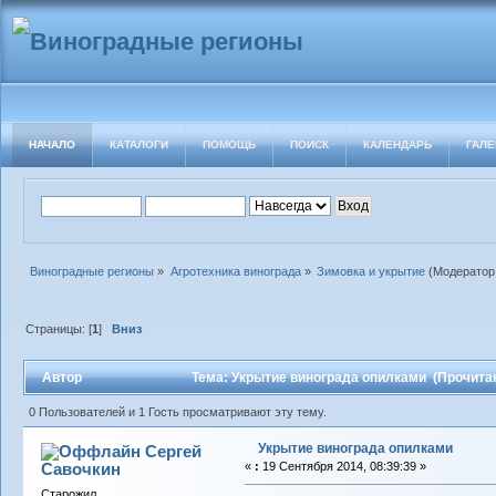
НАЧАЛО
КАТАЛОГИ
ПОМОЩЬ
ПОИСК
КАЛЕНДАРЬ
ГАЛЕ
Виноградные регионы
»
Агротехника винограда
»
Зимовка и укрытие
(Модератор
Страницы: [
1
]
Вниз
Автор
Тема: Укрытие винограда опилками (Прочитан
0 Пользователей и 1 Гость просматривают эту тему.
Укрытие винограда опилками
Сергей
Савочкин
«
:
19 Сентября 2014, 08:39:39 »
Старожил