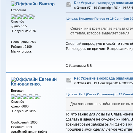
Re: Укрытие винограда опилками
Виктор
«
Ответ #7 :
19 Сентября 2014, 14:38:4
Старожил
Цитата: Владимир Петров от 19 Сентября 20
Спасибо
-Дано: 515
Сергей, ни в коем случае нельзя ст
-Получено: 2076
от тепла, которое выделяет земля.
Сообщений: 253
Спорный вопрос, уже в какой-то теме о
Рейтинг: 2109
Тепло здесь ни при чем. Выпревание ид
Магнитогорск.
С Уважением В.В.
Re: Укрытие винограда опилками
Евгений
Коноваленко.
«
Ответ #8 :
19 Сентября 2014, 20:11:5
Ветеран
Цитата: Paul (Слава Стрепетов) от 19 Сентяб
Спасибо
Для лозы важно, чтобы почки не вым
-Дано: 6680
-Получено: 8195
То, что важно для лозы ты Слава конеч
сделать в идеале не суждено ни кому. 
Сообщений: 1000
трехметровые заборы были где-то в ни
Рейтинг: 8213
прошлой зимой сделал легкое укрытие б
Алтайский край г. Бийск