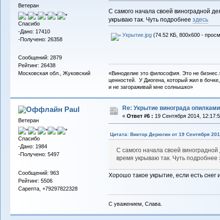
Ветеран
С самого начала своей виноградной дея
укрываю так. Чуть подробнее
здесь
Спасибо
-Дано: 17410
Укрытие.jpg
(74.52 КБ, 800x600 - просм
-Получено: 26358
Сообщений: 2879
Рейтинг: 26438
«Виноделие это философия. Это не бизнес.
Московская обл., Жуковский
ценностей. У Диогена, который жил в бочке,
и не загораживай мне солнышко»
Re: Укрытие винограда опилками
Paul
«
Ответ #6 :
19 Сентября 2014, 12:17:5
Ветеран
Цитата: Виктор Дерюгин от 19 Сентября 2014
Спасибо
-Дано: 1984
С самого начала своей виноградной 
-Получено: 5497
время укрываю так. Чуть подробнее
Сообщений: 963
Хорошо такое укрытие, если есть снег 
Рейтинг: 5506
Сарепта, +79297822328
С уважением, Слава.