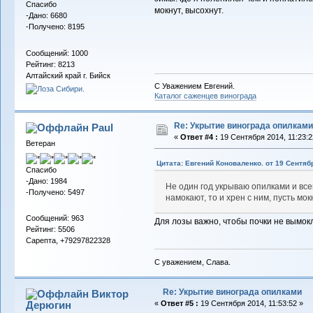
Спасибо
мокнут, высохнут.
-Дано: 6680
-Получено: 8195
Сообщений: 1000
Рейтинг: 8213
Алтайский край г. Бийск
С Уважением Евгений.
Каталог саженцев винограда
Re: Укрытие винограда опилками
Paul
«
Ответ #4 :
19 Сентября 2014, 11:23:2
Ветеран
Цитата: Евгений Коноваленко. от 19 Сентябр
Спасибо
-Дано: 1984
Не один год укрываю опилками и всег
-Получено: 5497
намокают, то и хрен с ним, пусть мок
Сообщений: 963
Для лозы важно, чтобы почки не вымок
Рейтинг: 5506
Сарепта, +79297822328
С уважением, Слава.
Re: Укрытие винограда опилками
Виктор
Дерюгин
«
Ответ #5 :
19 Сентября 2014, 11:53:52 »