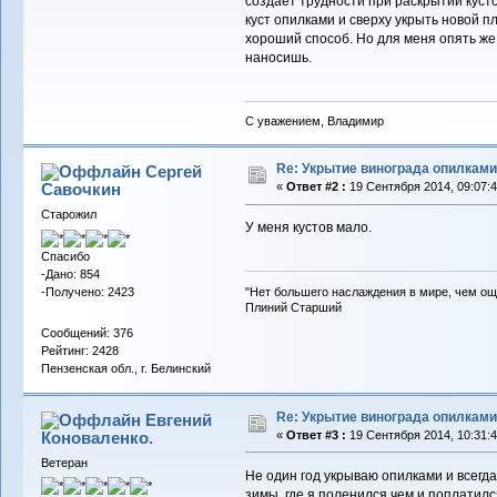
создает трудности при раскрытии кусто
куст опилками и сверху укрыть новой п
хороший способ. Но для меня опять же,
наносишь.
С уважением, Владимир
Re: Укрытие винограда опилками
Сергей
Савочкин
«
Ответ #2 :
19 Сентября 2014, 09:07:4
Старожил
У меня кустов мало.
Спасибо
-Дано: 854
-Получено: 2423
"Нет большего наслаждения в мире, чем ощ
Плиний Старший
Сообщений: 376
Рейтинг: 2428
Пензенская обл., г. Белинский
Re: Укрытие винограда опилками
Евгений
Коноваленко.
«
Ответ #3 :
19 Сентября 2014, 10:31:4
Ветеран
Не один год укрываю опилками и всегд
зимы. где я поленился чем и поплатился