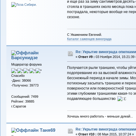
и еще раз за зиму сантиметров десять
стояла в траншеях около месяца пока н
пострадала, некоторые вообще не пере
сезоне.
С Уважением Евгений.
Каталог саженцев винограда
Re: Укрытие винограда опилками
Барсунидзе
«
Ответ #9 :
03 Ноября 2014, 15:21:39 
Модератор форума
Получается рыли траншею, чтобы уйти 
подопревание из-за высокой влажности
Спасибо
бесснежный период в начале зимы. Мож
-Дано: 38066
потихоньку засыпать траншею и перех
-Получено: 39773
поверхности или поверхностной транше
этими глубокими траншеями какая-то 
Сообщений: 7499
подавляющее большинство
Рейтинг: 39885
г.Саратов
Хочешь много работать - меньше думай...
Re: Укрытие винограда опилками
Таня69
«
Ответ #10 :
08 Мая 2015, 10:37:24 »