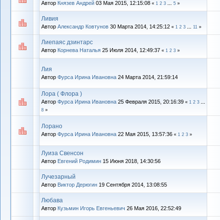
Автор
Князев Андрей
03 Мая 2015, 12:15:08
«
1
2
3
...
5
»
Ливия
Автор
Александр Ковтунов
30 Марта 2014, 14:25:12
«
1
2
3
...
11
»
Лиепаяс дзинтарс
Автор
Корнева Наталья
25 Июля 2014, 12:49:37
«
1
2
3
»
Лия
Автор
Фурса Ирина Ивановна
24 Марта 2014, 21:59:14
Лора ( Флора )
Автор
Фурса Ирина Ивановна
25 Февраля 2015, 20:16:39
«
1
2
3
...
8
»
Лорано
Автор
Фурса Ирина Ивановна
22 Мая 2015, 13:57:36
«
1
2
3
»
Луиза Свенсон
Автор
Евгений Родимин
15 Июня 2018, 14:30:56
Лучезарный
Автор
Виктор Дерюгин
19 Сентября 2014, 13:08:55
Любава
Автор
Кузьмин Игорь Евгеньевич
26 Мая 2016, 22:52:49