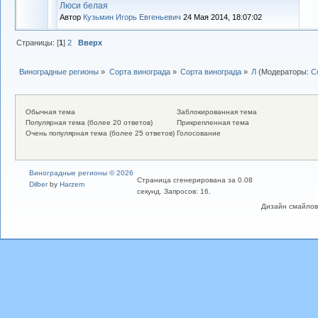
Люси белая
Автор
Кузьмин Игорь Евгеньевич
24 Мая 2014, 18:07:02
Страницы: [
1
]
2
Вверх
Виноградные регионы
»
Сорта винограда
»
Сорта винограда
»
Л
(Модераторы:
С
Обычная тема
Заблокированная тема
Популярная тема (более 20 ответов)
Прикрепленная тема
Очень популярная тема (более 25 ответов)
Голосование
Виноградные регионы © 2026
Страница сгенерирована за 0.08
Dilber
by
Harzem
секунд. Запросов: 16.
Дизайн смайлов "