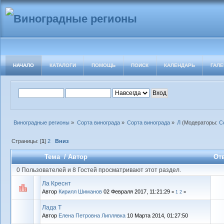
НАЧАЛО
КАТАЛОГИ
ПОМОЩЬ
ПОИСК
КАЛЕНДАРЬ
ГАЛЕ
Виноградные регионы
»
Сорта винограда
»
Сорта винограда
»
Л
(Модераторы:
С
Страницы: [
1
]
2
Вниз
Тема
/
Автор
От
0 Пользователей и 8 Гостей просматривают этот раздел.
Ла Креснт
Автор
Кирилл Шиманов
02 Февраля 2017, 11:21:29
«
1
2
»
Лада Т
Автор
Елена Петровна Липлявка
10 Марта 2014, 01:27:50