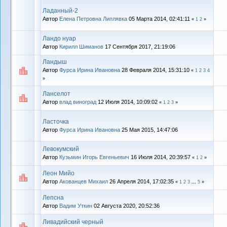
Ладанный-2
Автор
Елена Петровна Липлявка
05 Марта 2014, 02:41:11
«
1
2
»
Ландо нуар
Автор
Кирилл Шиманов
17 Сентября 2017, 21:19:06
Ландыш
Автор
Фурса Ирина Ивановна
28 Февраля 2014, 15:31:10
«
1
2
3
4
»
Ланселот
Автор
влад виноград
12 Июля 2014, 10:09:02
«
1
2
3
»
Ласточка
Автор
Фурса Ирина Ивановна
25 Мая 2015, 14:47:06
Левокумский
Автор
Кузьмин Игорь Евгеньевич
16 Июля 2014, 20:39:57
«
1
2
»
Леон Мийо
Автор
Акованцев Михаил
26 Апреля 2014, 17:02:35
«
1
2
3
...
5
»
Лепсна
Автор
Вадим Уткин
02 Августа 2020, 20:52:36
Ливадийский черный