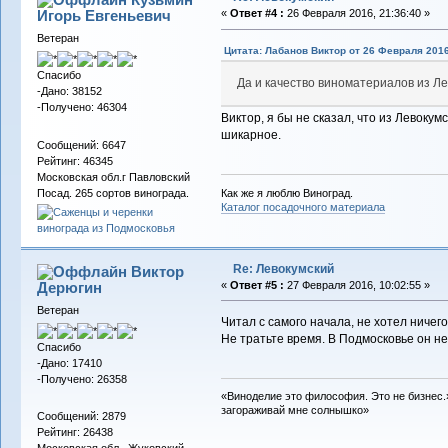
Игорь Евгеньевич
«
Ответ #4 :
26 Февраля 2016, 21:36:40 »
Ветеран
Цитата: Лабанов Виктор от 26 Февраля 2016
Спасибо
Да и качество виноматериалов из Л
-Дано: 38152
-Получено: 46304
Виктор, я бы не сказал, что из Левоку
шикарное.
Сообщений: 6647
Рейтинг: 46345
Московская обл.г Павловский
Как же я люблю Виноград.
Посад. 265 сортов винограда.
Каталог посадочного материала
Re: Левокумский
Виктор
Дерюгин
«
Ответ #5 :
27 Февраля 2016, 10:02:55 »
Ветеран
Читал с самого начала, не хотел ничег
Не тратьте время. В Подмосковье он не
Спасибо
-Дано: 17410
-Получено: 26358
«Виноделие это философия. Это не бизнес.»
загораживай мне солнышко»
Сообщений: 2879
Рейтинг: 26438