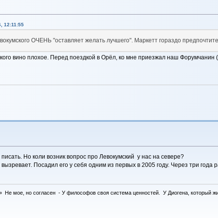
, 12:11:55
евокумского ОЧЕНЬ "оставляет желать лучшего". Маркетт гораздо предпочтит
мского вино плохое. Перед поездкой в Орёл, ко мне приезжал наш Форумчанин (
о писать. Но коли возник вопрос про Левокумский у нас на севере?
 вызревает. Посадил его у себя одним из первых в 2005 году. Через три года
 Не мое, но согласен - У философов своя система ценностей. У Диогена, который жил 