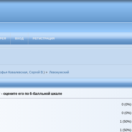
РЕЯ
ВХОД
РЕГИСТРАЦИЯ
офья Ковалевская
,
Сергей В.
) »
Левокумский
- оцените его по 6-балльной шкале
0 (0%)
0 (0%)
1 (50%)
1 (50%)