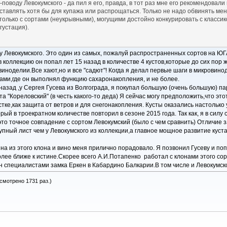
-поводу Левокумского - да пил я его, правда, в тот раз мне его рекомендовал
оставлять хотя бы для купажа или распрощаться. Только не надо обвинять ме
олько с сортами (неукрывными), могущими достойно конкурировать с классикой 
густация).
ту Левокумского. Это один из самых, пожалуй распространенных сортов на ЮГ
коллекцию он попал лет 15 назад в количестве 4 кустов,которые до сих пор ж
виноделии.Все хают,но и все "садют"! Когда я делал первые шаги в микровино
тами,где он выполнял функцию сахаронакопления, и не более.
азад ,у Сергея Гусева из Волгограда, я покупал большую (очень большую) па
та "Кореловский" (в честь какого-то деда) Я сейчас могу предположить,что эт
тке,как защита от ветров и для снегонакопления. Кусты оказались настолько
рый в троекратном количестве повторил в сезоне 2015 года. Так как, я в си
это точное совпадение с сортом Левокумский (было с чем сравнить) Отличие з
упный лист чем у Левокумского из коллекции,а главное мощное развитие кус
на из этого клона и вино меня прилично порадовало. Я позвонил Гусеву и поп
олее ближе к истине.Скорее всего А.И.Потапенко работал с клонами этого сор
н специалистами замка Еркен в Кабардино Балкарии.В том числе и Левокумск
осмотрено 1731 раз.)