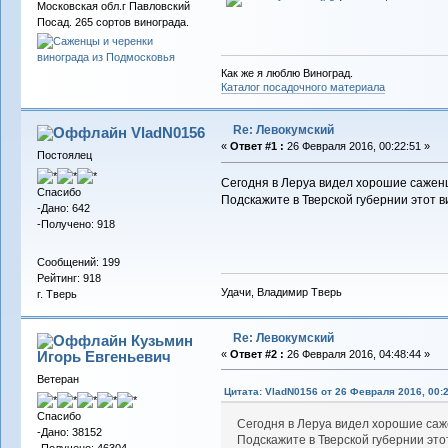
Московская обл.г Павловский
Посад. 265 сортов винограда.
Как же я люблю Виноград.
Каталог посадочного материала
Re: Левокумский
VladN0156
«
Ответ #1 :
26 Февраля 2016, 00:22:51 »
Постоялец
Сегодня в Леруа видел хорошие саженц
Спасибо
Подскажите в Тверской губернии этот в
-Дано: 642
-Получено: 918
Сообщений: 199
Рейтинг: 918
Удачи, Владимир Тверь
г. Тверь
Re: Левокумский
Кузьмин
Игорь Евгеньевич
«
Ответ #2 :
26 Февраля 2016, 04:48:44 »
Ветеран
Цитата: VladN0156 от 26 Февраля 2016, 00:
Спасибо
Сегодня в Леруа видел хорошие саж
-Дано: 38152
Подскажите в Тверской губернии это