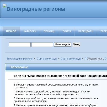
НАЧАЛО
КАТАЛОГИ
ПОМОЩЬ
ПОИСК
КАЛЕНДАРЬ
ГАЛЕ
Виноградные регионы
»
Сорта винограда
»
Сорта винограда
»
Л
(Модераторы:
С
Голосование
Если вы выращиваете (выращивали) данный сорт несколько лет 
5 баллов - очень надежный сорт, длительное время не смогу от него
отказаться
4 балла - очень хороший сорт, незначительные недостатки не
повлияют на то, чтобы с ним можно было расстаться.
3 балла - хороший сорт, есть недостатки, но с ними можно мириться
применяя спецагроприемы
2 балла - сорт-середнячок в моих условиях, пока терплю, подбираю