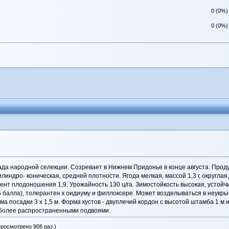
0 (0%)
0 (0%)
ада народной селекции. Созревает в Нижнем Придонье в конце августа. Прод
илиндро- коническая, средней плотности. Ягода мелкая, массой 1,3 г, округлая
т плодоношения 1,9. Урожайность 130 ц/га. Зимостойкость высокая, устойчив
,5 балла), толерантен к оидиуму и филлоксере. Может возделываться в неукр
 посадки 3 x 1,5 м. Форма кустов - двуплечий кордон с высотой штамба 1 м или
более распространенными подвоями.
просмотрено 908 раз.)