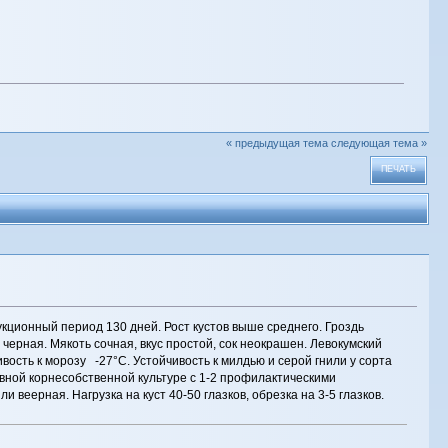
« предыдущая тема
следующая тема »
ПЕЧАТЬ
укционный период 130 дней. Рост кустов выше среднего. Гроздь
, черная. Мякоть сочная, вкус простой, сок неокрашен. Левокумский
ость к морозу -27°С. Устойчивость к милдью и серой гнили у сорта
ывной корнесобственной культуре с 1-2 профилактическими
 веерная. Нагрузка на куст 40-50 глазков, обрезка на 3-5 глазков.