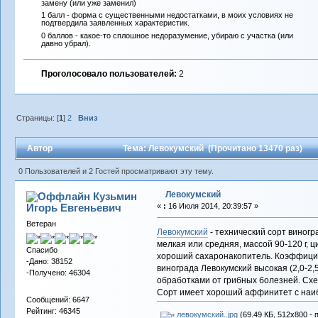
замену (или уже заменил)
1 балл - форма с существенными недостатками, в моих условиях не
подтвердила заявленных характеристик.
0 баллов - какое-то сплошное недоразумение, убираю с участка (или
давно убрал).
Проголосовало пользователей:
2
Страницы: [
1
]
2
Вниз
Автор
Тема: Левокумский (Прочитано 13470 раз)
0 Пользователей и 2 Гостей просматривают эту тему.
Левокумский
Кузьмин
Игорь Евгеньевич
«
:
16 Июля 2014, 20:39:57 »
Ветеран
Левокумский
- технический сорт виногр
мелкая или средняя, массой 90-120 г, ц
Спасибо
хороший сахаронакопитель. Коэффициен
-Дано: 38152
винограда Левокумский высокая (2,0-2
-Получено: 46304
обработками от грибных болезней. Схема
Сорт имеет хороший аффинитет с наи
Сообщений: 6647
Рейтинг: 46345
левокумский..jpg
(69.49 КБ, 512x800 - 