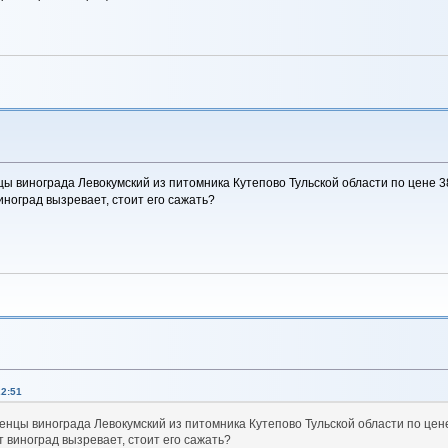
ы винограда Левокумский из питомника Кутепово Тульской области по цене 3
иноград вызревает, стоит его сажать?
22:51
енцы винограда Левокумский из питомника Кутепово Тульской области по цене
т виноград вызревает, стоит его сажать?