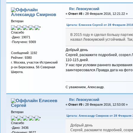
Re: Левокумский
Александр Смирнов
«
Ответ #8 :
28 Февраля 2016, 12:21:22 »
Ветеран
Цитата: Елисеев Сергей от 28 Февраля 2016
Спасибо
В 2015 году я сделал большу партию
-Дано: 19071
назвал Левокумский устойчивый. Так
-Получено: 9369
Добрый день
Сообщений: 1192
Сергей, раскажите подробней, созрел Л
Рейтинг: 9380
110-115 дней.
г. Москва, участок-Истринский
У нас при условии раннего вызревания 
р-он Березовка. 56 Северная
заинтересовался.Правда дата на фото 1
Широта.
С уважением, Александр.
Re: Левокумский
Елисеев
Сергей
«
Ответ #9 :
28 Февраля 2016, 12:53:00 »
Ветеран
Цитата: Александр Смирнов от 28 Февраля 2
Спасибо
Добрый день
-Дано: 3436
Сергей, раскажите подробней, созре
-Получено: 9577