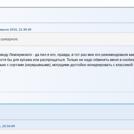
враля 2016, 21:36:40
о шикарное.
воду Левокумского - да пил я его, правда, в тот раз мне его рекомендовали к
хотя бы для купажа или распрощаться. Только не надо обвинять меня в сноби
ко с сортами (неукрывными), могущими достойно конкурировать с классикой (хо
.
, 22:34:09