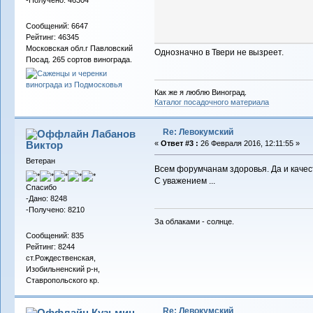
-Получено: 46304
Сообщений: 6647
Рейтинг: 46345
Московская обл.г Павловский
Однозначно в Твери не вызреет.
Посад. 265 сортов винограда.
Как же я люблю Виноград.
Каталог посадочного материала
Re: Левокумский
Лабанов
Виктор
«
Ответ #3 :
26 Февраля 2016, 12:11:55 »
Ветеран
Всем форумчанам здоровья. Да и качес
С уважением ...
Спасибо
-Дано: 8248
-Получено: 8210
За облаками - солнце.
Сообщений: 835
Рейтинг: 8244
ст.Рождественская,
Изобильненский р-н,
Ставропольского кр.
Re: Левокумский
Кузьмин