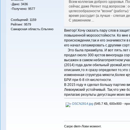
Всем коллегам доброго здоровья. По
-Дано: 3436
сейчас даже Регент под вопросом : 
-Получено: 9577
целесообразности "возни" (работы) т
время рассудит (а лучше - слепая де
Сообщений: 1159
С уважением ...
Рейтинг: 9579
Самарская область.Ольгино
Виктор! Хочу сказать пару слов в защи
повышенной морозостойкости. Ко мне в 
происхождении,так и его значимости в 
его начал сепажировать с другими сор
Это была приамбула. И вот пять лет н
продал около 300 кустов винограда сор
высажен в самом неблагоприятном учас
(2014) года дали обильный урожай,кото
описания,то я сразу определил то,что 
измененная структура мякоти,более кр
БРИ при 6-8 г/л кислотности.
В 2015 году я сделал большу партию ви
Левокумский устойчивый. Так,что уже б
прилагаю результы дегустации моих ви
DSCN2814.jpg
(545.7 КБ, 600x800 - пр
Carpe diem-Лови момент.