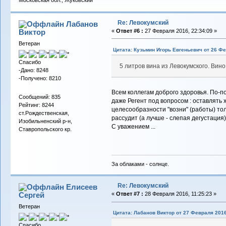
Московская обл., Жуковский
Re: Левокумский
Лабанов
Виктор
«
Ответ #6 :
27 Февраля 2016, 22:34:09 »
Ветеран
Цитата: Кузьмин Игорь Евгеньевич от 26 Фе
Спасибо
5 литров вина из Левокумского. Вин
-Дано: 8248
-Получено: 8210
Всем коллегам доброго здоровья. По-по
Сообщений: 835
даже Регент под вопросом : оставлять 
Рейтинг: 8244
целесообразности "возни" (работы) толь
ст.Рождественская,
рассудит (а лучше - слепая дегустация)
Изобильненский р-н,
С уважением ...
Ставропольского кр.
За облаками - солнце.
Re: Левокумский
Елисеев
Сергей
«
Ответ #7 :
28 Февраля 2016, 11:25:23 »
Ветеран
Цитата: Лабанов Виктор от 27 Февраля 2016
Спасибо