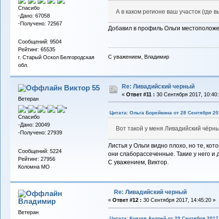
Спасибо
А в каком регионе ваш участок (где
-Дано: 67058
-Получено: 72567
Добавил в профиль Ольги местоположени
Сообщений: 9504
Рейтинг: 65535
С уважением, Владимир
г. Старый Оскол Белгородская
обл.
Re: Ливадийский черный
Виктор 55
«
Ответ #11 :
30 Сентября 2017, 10:40:
Ветеран
Цитата: Ольга Борейкина от 28 Сентября 201
Спасибо
-Дано: 20049
Вот такой у меня Ливадийский чёрн
-Получено: 27939
Листья у Ольги видно плохо, но те, ко
Сообщений: 5224
они слаборассеченные. Такие у него и 
Рейтинг: 27956
С уважением, Виктор.
Коломна МО
Re: Ливадийский черный
Владимиp
«
Ответ #12 :
30 Сентября 2017, 14:45:20 »
Ветеран
Цитата: Князев Андрей от 29 Сентября 2017,