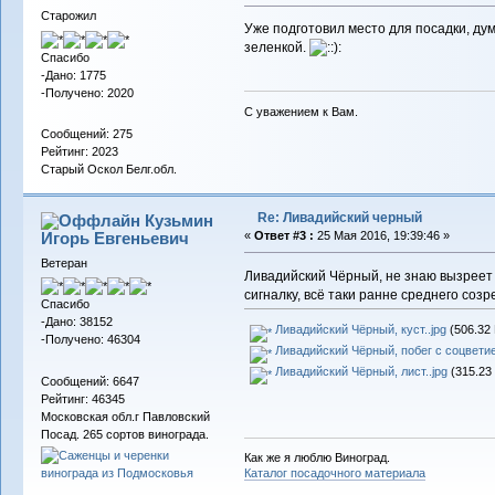
Старожил
Уже подготовил место для посадки, ду
зеленкой.
Спасибо
-Дано: 1775
-Получено: 2020
С уважением к Вам.
Сообщений: 275
Рейтинг: 2023
Старый Оскол Белг.обл.
Re: Ливадийский черный
Кузьмин
Игорь Евгеньевич
«
Ответ #3 :
25 Мая 2016, 19:39:46 »
Ветеран
Ливадийский Чёрный, не знаю вызреет у
сигналку, всё таки ранне среднего созр
Спасибо
-Дано: 38152
Ливадийский Чёрный, куст..jpg
(506.32 
-Получено: 46304
Ливадийский Чёрный, побег с соцветие
Ливадийский Чёрный, лист..jpg
(315.23 
Сообщений: 6647
Рейтинг: 46345
Московская обл.г Павловский
Посад. 265 сортов винограда.
Как же я люблю Виноград.
Каталог посадочного материала