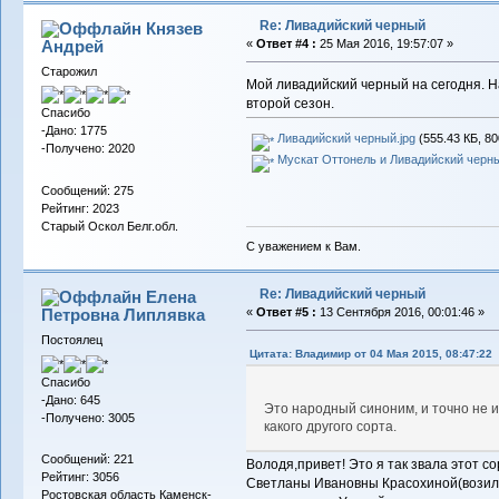
Re: Ливадийский черный
Князев
Андрей
«
Ответ #4 :
25 Мая 2016, 19:57:07 »
Старожил
Мой ливадийский черный на сегодня. Н
второй сезон.
Спасибо
-Дано: 1775
Ливадийский черный.jpg
(555.43 КБ, 80
-Получено: 2020
Мускат Оттонель и Ливадийский черны
Сообщений: 275
Рейтинг: 2023
Старый Оскол Белг.обл.
С уважением к Вам.
Re: Ливадийский черный
Елена
Петровна Липлявка
«
Ответ #5 :
13 Сентября 2016, 00:01:46 »
Постоялец
Цитата: Владимиp от 04 Мая 2015, 08:47:22
Спасибо
-Дано: 645
Это народный синоним, и точно не и
-Получено: 3005
какого другого сорта.
Сообщений: 221
Володя,привет! Это я так звала этот 
Рейтинг: 3056
Светланы Ивановны Красохиной(возила
Ростовская область Каменск-