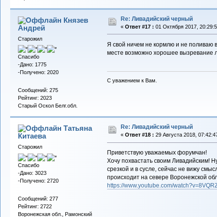
Re: Ливадийский черный
Князев
Андрей
«
Ответ #17 :
01 Октября 2017, 20:29:5
Старожил
Я свой ничем не кормлю и не поливаю 
месте возможно хорошее вызревание ло
Спасибо
-Дано: 1775
-Получено: 2020
С уважением к Вам.
Сообщений: 275
Рейтинг: 2023
Старый Оскол Белг.обл.
Re: Ливадийский черный
Татьяна
Китаева
«
Ответ #18 :
29 Августа 2018, 07:42:4
Старожил
Приветствую уважаемых форумчан!
Хочу похвастать своим Ливадийским! Н
Спасибо
срезкой и в сусле, сейчас не вижу смыс
-Дано: 3023
происходит на севере Воронежской обл
-Получено: 2720
https://www.youtube.com/watch?v=8VQ
Сообщений: 277
Рейтинг: 2722
Воронежская обл., Рамонский