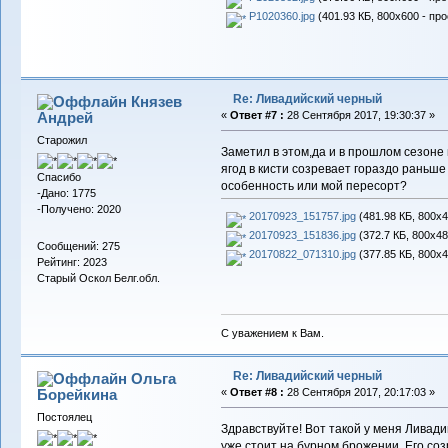
P1020360.jpg
(401.93 КБ, 800x600 - пр
Re: Ливадийский черный
Князев
Андрей
«
Ответ #7 :
28 Сентября 2017, 19:30:37 »
Старожил
Заметил в этом,да и в прошлом сезоне
ягод в кисти созревает гораздо раньше
Спасибо
особенность или мой пересорт?
-Дано: 1775
-Получено: 2020
20170923_151757.jpg
(481.98 КБ, 800x4
20170923_151836.jpg
(372.7 КБ, 800x48
Сообщений: 275
20170822_071310.jpg
(377.85 КБ, 800x4
Рейтинг: 2023
Старый Оскол Белг.обл.
С уважением к Вам.
Re: Ливадийский черный
Ольга
Борейкина
«
Ответ #8 :
28 Сентября 2017, 20:17:03 »
Постоялец
Здравствуйте! Вот такой у меня Ливад
уже стоит на бурном брожении. Его со