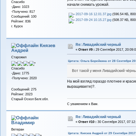
Спасибо
начали снимать урожай.
-Дано: 1023
-Получено: 817
2017-09-16 12.01.37.jpg
(596.54 КБ, 800
Сообщений: 100
2017-09-24 10.15.27.jpg
(508.37 КБ, 800
Рейтинг: 836
г. Курск
Re: Ливадийский черный
Князев
Андрей
«
Ответ #9 :
29 Сентября 2017, 20:09:0
Старожил
Цитата: Ольга Борейкина от 28 Сентября 201
Спасибо
Вот такой у меня Ливадийский чёрны
-Дано: 1775
-Получено: 2020
На мой взгляд гораздо плотнее и красив
выращиваете)?.
Сообщений: 275
Рейтинг: 2023
Старый Оскол Белг.обл.
С уважением к Вам.
Re: Ливадийский черный
Владимиp
«
Ответ #10 :
30 Сентября 2017, 07:12:
Ветеран
Цитата: Князев Андрей от 29 Сентября 2017,