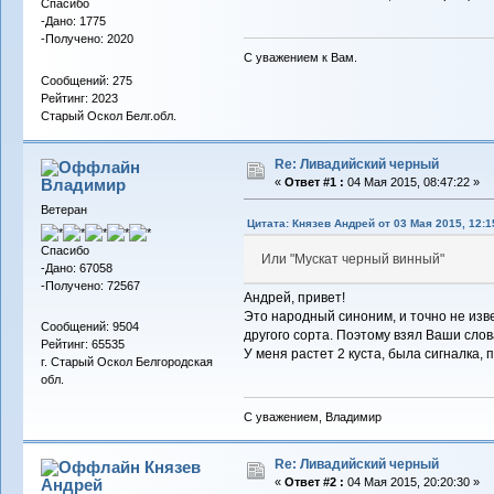
Спасибо
-Дано: 1775
-Получено: 2020
С уважением к Вам.
Сообщений: 275
Рейтинг: 2023
Старый Оскол Белг.обл.
Re: Ливадийский черный
Владимиp
«
Ответ #1 :
04 Мая 2015, 08:47:22 »
Ветеран
Цитата: Князев Андрей от 03 Мая 2015, 12:1
Спасибо
Или "Мускат черный винный"
-Дано: 67058
-Получено: 72567
Андрей, привет!
Это народный синоним, и точно не изве
Сообщений: 9504
другого сорта. Поэтому взял Ваши сло
Рейтинг: 65535
У меня растет 2 куста, была сигналка, п
г. Старый Оскол Белгородская
обл.
С уважением, Владимир
Re: Ливадийский черный
Князев
Андрей
«
Ответ #2 :
04 Мая 2015, 20:20:30 »