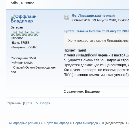
район, с. Ямное
Re: Ливадийский черный
Владимиp
«
Ответ #19 :
29 Августа 2018, 12:40:5
Ветеран
Цитата: Татьяна Китаева от 29 Августа 2018
Спасибо
Хочу похвастать своим Ливадийским
-Дано: 67058
-Получено: 72567
Привет, Таня!
У меня Ливадийский черный в настояще
Сообщений: 9504
ощущается очень слабо. Нагрузка строг
Рейтинг: 65535
Придется держать до конца сентября, и
г. Старый Оскол Белгородская
Хотя, честно говоря, не совсем нравят
обл.
ПКУ (почвенно-климатических условий)
С уважением, Владимир
Страницы: [
1
]
2
3
...
5
Вверх
Виноградные регионы
»
Сорта винограда
»
Сорта винограда
»
Л
(Модераторы:
С