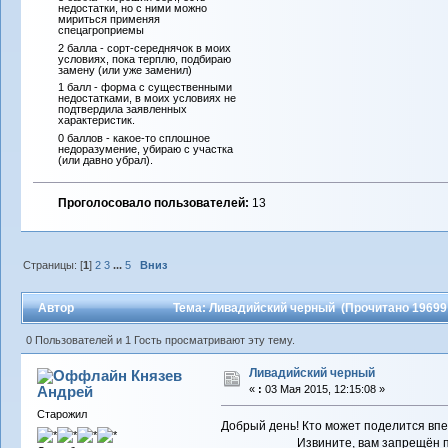
недостатки, но с ними можно
мириться применяя
спецагроприемы
2 балла - сорт-середнячок в моих
условиях, пока терплю, подбираю
замену (или уже заменил)
1 балл - форма с существенными
недостатками, в моих условиях не
подтвердила заявленных
характеристик.
0 баллов - какое-то сплошное
недоразумение, убираю с участка
(или давно убрал).
Проголосовало пользователей:
13
Страницы: [
1
]
2
3
...
5
Вниз
Автор
Тема: Ливадийский черный (Прочитано 19699 
0 Пользователей и 1 Гость просматривают эту тему.
Ливадийский черный
Князев
Андрей
«
:
03 Мая 2015, 12:15:08 »
Старожил
Добрый день! Кто может поделится вп
Извините, вам запрещён 