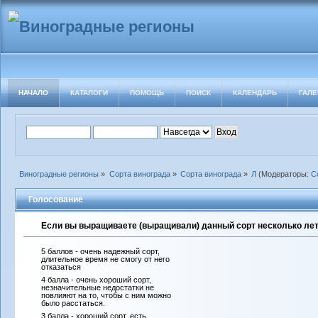
НАЧАЛО
КАТАЛОГИ
ПОМОЩЬ
ПОИСК
КАЛЕНДАРЬ
ГАЛЕ
Виноградные регионы
»
Сорта винограда
»
Сорта винограда
»
Л
(Модераторы:
С
Голосование
Если вы выращиваете (выращивали) данный сорт несколько лет 
5 баллов - очень надежный сорт,
длительное время не смогу от него
отказаться
4 балла - очень хороший сорт,
незначительные недостатки не
повлияют на то, чтобы с ним можно
было расстаться.
3 балла - хороший сорт, есть