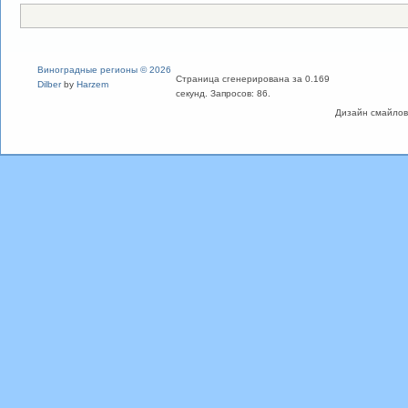
Виноградные регионы © 2026
Страница сгенерирована за 0.169
Dilber
by
Harzem
секунд. Запросов: 86.
Дизайн смайлов "