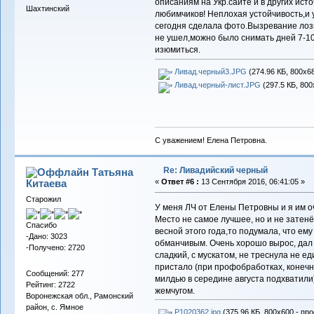
описаниям на Укр.сайте и в других ист
Шахтинский
любимчиков! Неплохая устойчивость,и
сегодня сделала фото.Вызревание лозы
не ушел,можно было снимать дней 7-10
изюмиться.
Ливад.черный3.JPG
(274.96 КБ, 800x6
Ливад.черный-лист.JPG
(297.5 КБ, 800
С уважением! Елена Петровна.
Re: Ливадийский черный
Татьяна
Китаева
«
Ответ #6 :
13 Сентября 2016, 06:41:05 »
Старожил
У меня ЛЧ от Елены Петровны и я им оч
Место не самое лучшее, но и не затенё
Спасибо
весной этого года,то подумала, что ем
-Дано: 3023
обманчивым. Очень хорошо вырос, дал 
-Получено: 2720
сладкий, с мускатом, не треснула не ед
пристало (при профобработках, конечно
Сообщений: 277
милдью в середине августа подхватили
Рейтинг: 2722
жемчугом.
Воронежская обл., Рамонский
район, с. Ямное
P1020362.jpg
(375.96 КБ, 800x600 - пр