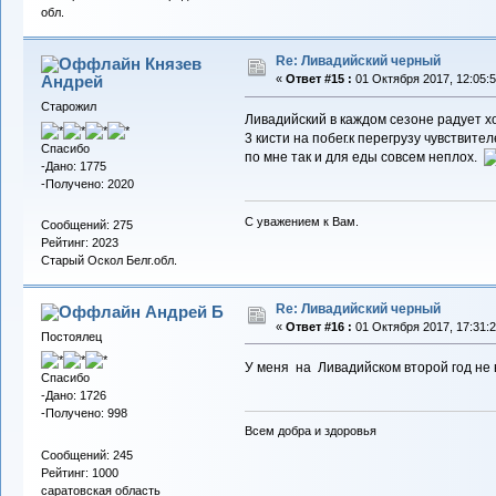
обл.
Re: Ливадийский черный
Князев
Андрей
«
Ответ #15 :
01 Октября 2017, 12:05:5
Старожил
Ливадийский в каждом сезоне радует х
3 кисти на побег.к перегрузу чувствител
Спасибо
по мне так и для еды совсем неплох.
-Дано: 1775
-Получено: 2020
С уважением к Вам.
Сообщений: 275
Рейтинг: 2023
Старый Оскол Белг.обл.
Re: Ливадийский черный
Андрей Б
«
Ответ #16 :
01 Октября 2017, 17:31:2
Постоялец
У меня на Ливадийском второй год не 
Спасибо
-Дано: 1726
-Получено: 998
Всем добра и здоровья
Сообщений: 245
Рейтинг: 1000
саратовская область