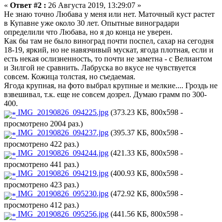
«
Ответ #2 :
26 Августа 2019, 13:29:07 »
Не знаю точно Любава у меня или нет. Маточный куст растет
в Купавне уже около 30 лет. Опытные виноградари
определили что Любава, но я до конца не уверен.
Как бы там не было виноград почти поспел, сахар на сегодня
18-19, яркий, но не навязчивый мускат, ягода плотная, если и
есть некая ослизненность, то почти не заметна - с Велиантом
и Зилгой не сравнить. Лабруска во вкусе не чувствуется
совсем. Кожица толстая, но съедаемая.
Ягода крупная, на фото выбрал крупные и мелкие.... Гроздь не
взвешивал, т.к. еще не совсем дозрел. Думаю грамм по 300-
400.
IMG_20190826_094225.jpg
(373.23 КБ, 800x598 -
просмотрено 2004 раз.)
IMG_20190826_094237.jpg
(395.37 КБ, 800x598 -
просмотрено 422 раз.)
IMG_20190826_094244.jpg
(421.33 КБ, 800x598 -
просмотрено 441 раз.)
IMG_20190826_094219.jpg
(400.93 КБ, 800x598 -
просмотрено 423 раз.)
IMG_20190826_095230.jpg
(472.92 КБ, 800x598 -
просмотрено 412 раз.)
IMG_20190826_095256.jpg
(441.56 КБ, 800x598 -