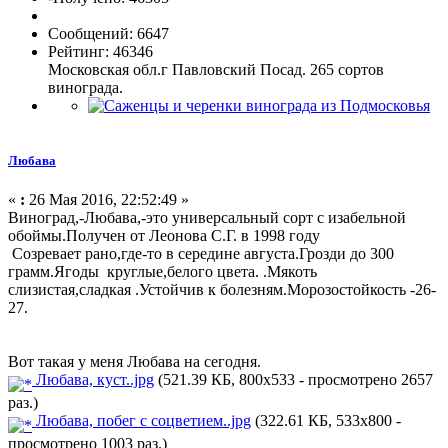
Сообщений: 6647
Рейтинг: 46346
Московская обл.г Павловский Посад. 265 сортов
винограда.
Любава
«
:
26 Мая 2016, 22:52:49 »
Виноград,-Любава,-это универсальный сорт с изабельной
обоймы.Получен от Леонова С.Г. в 1998 году
Созревает рано,где-то в середине августа.Грозди до 300
грамм.Ягоды круглые,белого цвета. .Мякоть
слизистая,сладкая .Устойчив к болезням.Морозостойкость -26-
27.
Вот такая у меня Любава на сегодня.
Любава, куст..jpg
(521.39 КБ, 800x533 - просмотрено 2657
раз.)
Любава, побег с соцветием..jpg
(322.61 КБ, 533x800 -
просмотрено 1003 раз.)