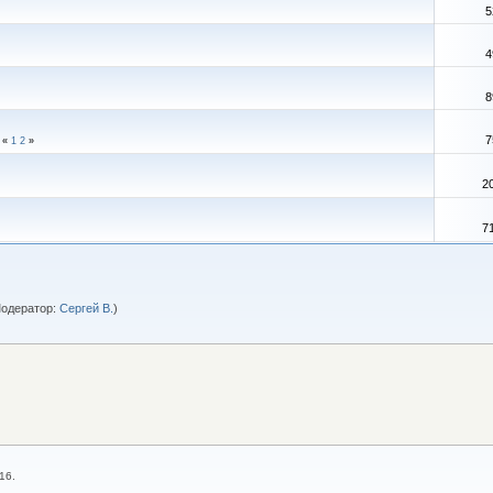
5
4
8
5
7
«
1
2
»
2
7
одератор:
Сергей В.
)
16.