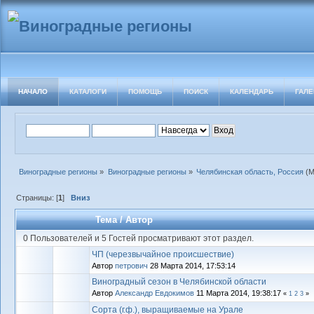
НАЧАЛО
КАТАЛОГИ
ПОМОЩЬ
ПОИСК
КАЛЕНДАРЬ
ГАЛЕ
Виноградные регионы
»
Виноградные регионы
»
Челябинская область, Россия
(М
Страницы: [
1
]
Вниз
Тема
/
Автор
0 Пользователей и 5 Гостей просматривают этот раздел.
ЧП (черезвычайное происшествие)
Автор
петрович
28 Марта 2014, 17:53:14
Виноградный сезон в Челябинской области
Автор
Александр Евдокимов
11 Марта 2014, 19:38:17
«
1
2
3
»
Сорта (г.ф.), выращиваемые на Урале