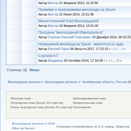
Автор
Виктор
21 Февраля 2014, 11:22:50
Прививки и перепрививка винограда на Урале.
Автор
Виктор
22 Июня 2014, 22:51:38
Магнитогорский Клуб Виноградарей
Автор
Виктор
16 Февраля 2014, 14:01:40
Праздник "виноградный Южноуральск"
Автор
Сергеев Николай Георгиевич
15 Декабря 2014, 06:32:2
Неукрывной виноград на Урале - вероятность чуда
Автор
Евгений Гирин
06 Августа 2017, 17:22:10
«
1
2
3
...
5
»
Сергеев Н.Г.
Автор
Владимиp
30 Октября 2014, 17:16:28
«
1
2
3
...
22
»
Страницы: [
1
]
Вверх
Виноградные регионы
»
Виноградные регионы
»
Челябинская область, Россия
(М
Обычная тема
Заблокированная тема
Популярная тема (более 20 ответов)
Прикрепленная тема
Очень популярная тема (более 25 ответов)
Голосование
Виноградные регионы © 2026
Страница сгенерирована за 0.11 секунд. Запросов: 
Dilber
by
Harzem