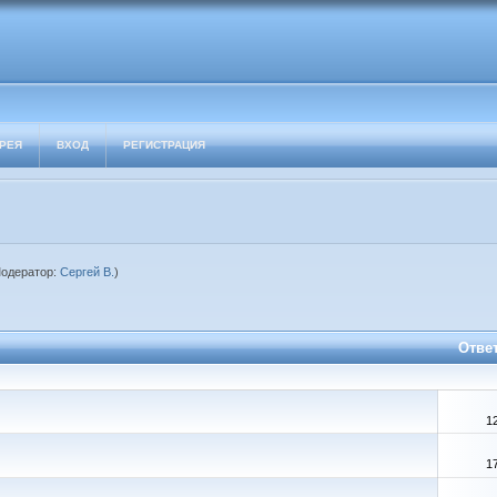
РЕЯ
ВХОД
РЕГИСТРАЦИЯ
одератор:
Сергей В.
)
Отве
1
1