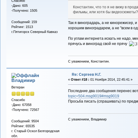
Спасибо
-Дано: 605
Константин, что то я не вижу в про
-Получено: 1505
фильмы, или хотя бы видеосюжеты? 
Сообщений: 159
Так я виноградарь, а не кинорежисер, 
Рейтинг: 1513
хорошим виноградарем, а не "всем в одн
г.Пятигорск Северный Кавказ
По углам интернета искать не надо, ме
прячусь и виноград свой не прячу
С уважением, Константин.
Re: Сергеев Н.Г.
Владимиp
«
Ответ #18 :
01 Ноября 2014, 22:45:41 »
Ветеран
Последние два сообщения перенес вот
topic=504.msg9019#msg9019
Спасибо
Просьба писать (спрашивать) по предм
-Дано: 67058
-Получено: 72567
С уважением, Владимир
Сообщений: 9504
Рейтинг: 65535
г. Старый Оскол Белгородская
обл.