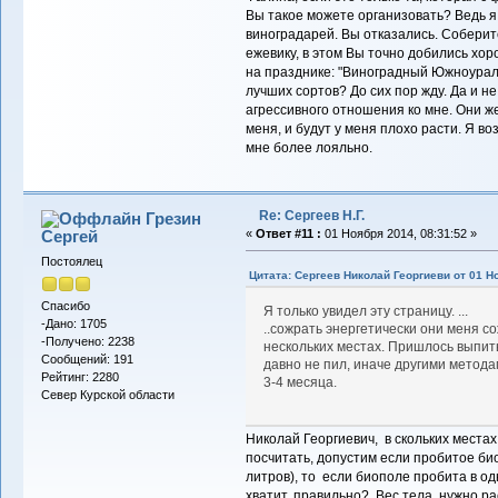
Вы такое можете организовать? Ведь я
виноградарей. Вы отказались. Соберит
ежевику, в этом Вы точно добились хор
на празднике: "Виноградный Южноурал
лучших сортов? До сих пор жду. Да и не
агрессивного отношения ко мне. Они ж
меня, и будут у меня плохо расти. Я во
мне более лояльно.
Re: Сергеев Н.Г.
Грезин
Сергей
«
Ответ #11 :
01 Ноября 2014, 08:31:52 »
Постоялец
Цитата: Сергеев Николай Георгиеви от 01 Но
Спасибо
Я только увидел эту страницу. ...
-Дано: 1705
..сожрать энергетически они меня с
-Получено: 2238
нескольких местах. Пришлось выпить
Сообщений: 191
давно не пил, иначе другими метод
Рейтинг: 2280
3-4 месяца.
Север Курской области
Николай Георгиевич, в скольких местах 
посчитать, допустим если пробитое био
литров), то если биополе пробита в о
хватит, правильно? Вес тела нужно р