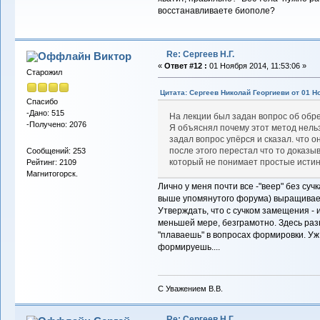
восстанавливаете биополе?
Re: Сергеев Н.Г.
Виктор
«
Ответ #12 :
01 Ноября 2014, 11:53:06 »
Старожил
Цитата: Сергеев Николай Георгиеви от 01 Но
Спасибо
-Дано: 515
На лекции был задан вопрос об обр
-Получено: 2076
Я объяснял почему этот метод нельз
задал вопрос упёрся и сказал. что о
после этого перестал что то доказы
Сообщений: 253
который не понимает простые исти
Рейтинг: 2109
Магнитогорск.
Лично у меня почти все -"веер" без су
выше упомянутого форума) выращивает
Утверждать, что с сучком замещения - и
меньшей мере, безграмотно. Здесь раз
"плаваешь" в вопросах формировки. Уж к
формируешь....
С Уважением В.В.
Re: Сергеев Н.Г.