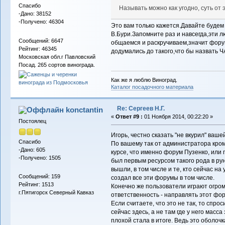
Спасибо
Называть можно как угодно, суть от 
-Дано: 38152
-Получено: 46304
Это вам только кажется.Давайте буде
В.Бури.Запомните раз и навсегда,эти 
Сообщений: 6647
общаемся и раскручиваем,значит фор
Рейтинг: 46345
додумались до такого,что бы назвать ЧАСТН
Московская обл.г Павловский
Посад. 265 сортов винограда.
Как же я люблю Виноград.
Каталог посадочного материала
Re: Сергеев Н.Г.
konctantin
«
Ответ #9 :
01 Ноября 2014, 00:22:20 »
Постоялец
Игорь, честно сказать "не вкурил" вашей
Спасибо
По вашему так от администратора кроме
-Дано: 605
курсе, что именно форум Пузенко, или 
-Получено: 1505
был первым ресурсом такого рода в ру
вышли, в том числе и те, кто сейчас на 
Сообщений: 159
создал все эти форумы в том числе.
Рейтинг: 1513
Конечно же пользователи играют огром
г.Пятигорск Северный Кавказ
ответственность - направлять этот фору
Если считаете, что это не так, то спро
сейчас здесь, а не там где у него масс
плохой стала в итоге. Ведь это оболочка