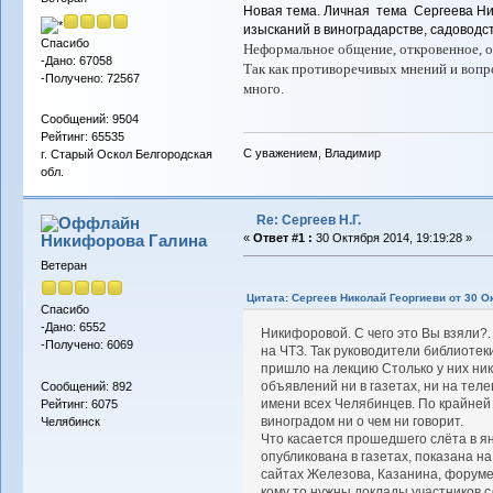
Новая тема. Личная тема Сергеева Ник
изысканий в виноградарстве, садоводст
Спасибо
Неформальное общение, откровенное, ос
-Дано: 67058
Так как противоречивых мнений и вопр
-Получено: 72567
много.
Сообщений: 9504
Рейтинг: 65535
С уважением, Владимир
г. Старый Оскол Белгородская
обл.
Re: Сергеев Н.Г.
Никифорова Галина
«
Ответ #1 :
30 Октября 2014, 19:19:28 »
Ветеран
Цитата: Сергеев Николай Георгиеви от 30 Ок
Спасибо
-Дано: 6552
Никифоровой. С чего это Вы взяли?.
-Получено: 6069
на ЧТЗ. Так руководители библиотек
пришло на лекцию Столько у них ник
объявлений ни в газетах, ни на тел
Сообщений: 892
имени всех Челябинцев. По крайней
Рейтинг: 6075
виноградом ни о чем ни говорит.
Челябинск
Что касается прошедшего слёта в я
опубликована в газетах, показана н
сайтах Железова, Казанина, форуме
кому то нужны доклады участников сл