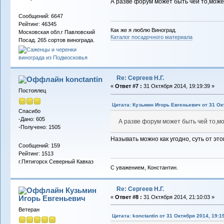
А разве форум может быть чей то,може
Сообщений: 6647
Рейтинг: 46345
Как же я люблю Виноград.
Московская обл.г Павловский
Каталог посадочного материала
Посад. 265 сортов винограда.
Re: Сергеев Н.Г.
konctantin
«
Ответ #7 :
31 Октября 2014, 19:19:39 »
Постоялец
Цитата: Кузьмин Игорь Евгеньевич от 31 Ок
Спасибо
-Дано: 605
А разве форум может быть чей то,мо
-Получено: 1505
Называть можно как угодно, суть от эт
Сообщений: 159
Рейтинг: 1513
г.Пятигорск Северный Кавказ
С уважением, Константин.
Re: Сергеев Н.Г.
Кузьмин
Игорь Евгеньевич
«
Ответ #8 :
31 Октября 2014, 21:10:03 »
Ветеран
Цитата: konctantin от 31 Октября 2014, 19:1