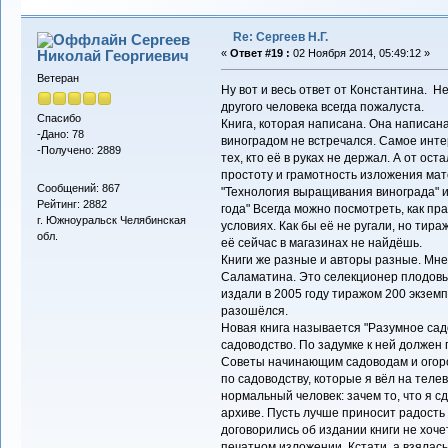
Re: Сергеев Н.Г.
Сергеев
Николай Георгиевич
«
Ответ #19 :
02 Ноября 2014, 05:49:12 »
Ветеран
Ну вот и весь ответ от Константина. Не 
другого человека всегда пожалуста.
Спасибо
Книга, которая написана. Она написана
-Дано: 78
виноградом не встречался. Самое инте
-Получено: 2889
тех, кто её в руках не держал. А от ос
простоту и грамотность изложения мат
Сообщений: 867
"Технология выращивания винограда" 
Рейтинг: 2882
года" Всегда можно посмотреть, как пр
г. Южноуральск Челябинская
условиях. Как бы её не ругали, но тир
обл.
её сейчас в магазинах не найдёшь.
Книги же разные и авторы разные. Мне
Саламатина. Это селекционер плодовых
издали в 2005 году тиражом 200 экземп
разошёлся.
Новая книга называется "Разумное сад
садоводство. По задумке к ней должен
Советы начинающим садоводам и огор
по садоводству, которые я вёл на теле
нормальный человек: зачем то, что я с
архиве. Пусть лучше приносит радость 
договорились об издании книги не хоче
печатном изложении. Кстати, а взялась