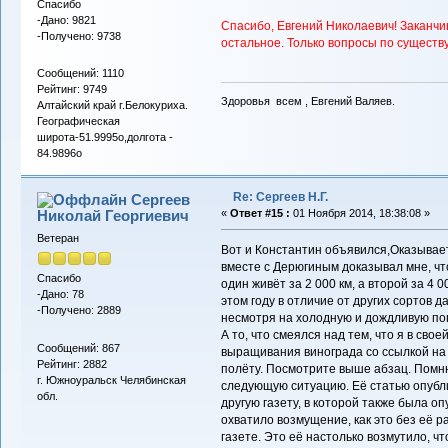
Спасибо
-Дано: 9821
Спасибо, Евгений Николаевич! Заканчив
-Получено: 9738
остальное. Только вопросы по существу
Сообщений: 1110
Рейтинг: 9749
Здоровья всем , Евгений Валяев.
Алтайский край г.Белокуриха.
Географическая
широта-51.9995о,долгота -
84.9896о
Re: Сергеев Н.Г.
Сергеев
Николай Георгиевич
«
Ответ #15 :
01 Ноября 2014, 18:38:08 »
Ветеран
Вот и Константин объявился,Оказываетс
вместе с Дерюгиным доказывал мне, что
Спасибо
один живёт за 2 000 км, а второй за 4 
-Дано: 78
этом году в отличие от других сортов д
-Получено: 2889
несмотря на холодную и дождливую пог
А то, что смеялся над тем, что я в свое
Сообщений: 867
выращивания винограда со ссылкой на а
Рейтинг: 2882
полёту. Посмотрите выше абзац. Помн
г. Южноуральск Челябинская
следующую ситуацию. Её статью опублик
обл.
другую газету, в которой также была оп
охватило возмущение, как это без её р
газете. Это её настолько возмутило, ч