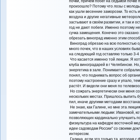
почки, причём побег на седьмой почке 
произошло? Потому что лозы с молоды
как ушли весенние заморозки. То ест
воздуха и другие негативные метеорол
застывают в своём развитии, и так и 
год не дают побеги. Именно поэтому н
сучка замещения. Конечно это сказано 
обрезать виноград именно этим способ
Виноград обрезаю на всю полностью о
много почек, что в наших условиях быва
на следующий год оставляю только 3-4
Что касается именно той лекции. Я хо
клуба виноградарей в г Челябинске. Но,
энергетика в зале. Понимаете собралис
понял, что поднимать вопрос об орган
поэтому настроение сразу и упало, тем 
растёт. И видели они меня по телевизо
Но сожрать энергетически они меня со
нескольких местах. Пришлось выпить бу
пил, иначе другими методами восстана
Не знаю, как Галине, но мне эта лекци
замечательными людьми: Ивановой, ко
позволяющих кардинально улучшить по
физкультура на кафедре восточной меди
идеи садоводам России" со своими до
интересом.
Галина, если это только та, которая с