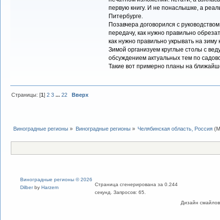
первую книгу. И не понаслышке, а реал
Питербурге.
Позавчера договорился с руководством
передачу, как нужно правильно обрезат
как нужно правильно укрывать на зиму 
Зимой организуем круглые столы с вед
обсуждением актуальных тем по садовод
Такие вот примерно планы на ближайш
Страницы: [
1
]
2
3
...
22
Вверх
Виноградные регионы
»
Виноградные регионы
»
Челябинская область, Россия
(М
Виноградные регионы © 2026
Страница сгенерирована за 0.244
Dilber
by
Harzem
секунд. Запросов: 65.
Дизайн смайлов "