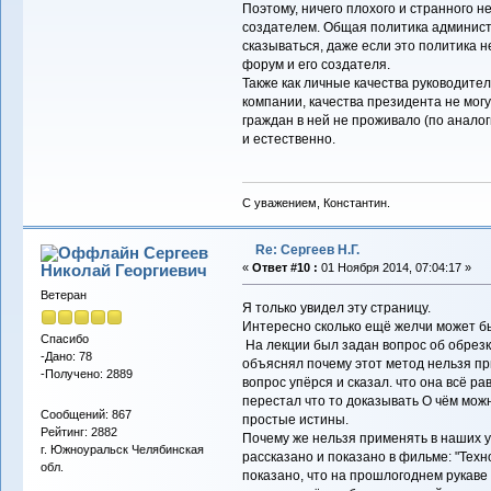
Поэтому, ничего плохого и странного н
создателем. Общая политика админис
сказываться, даже если это политика 
форум и его создателя.
Также как личные качества руководител
компании, качества президента не могу
граждан в ней не проживало (по анало
и естественно.
С уважением, Константин.
Re: Сергеев Н.Г.
Сергеев
Николай Георгиевич
«
Ответ #10 :
01 Ноября 2014, 07:04:17 »
Ветеран
Я только увидел эту страницу.
Интересно сколько ещё желчи может б
Спасибо
На лекции был задан вопрос об обрезк
-Дано: 78
объяснял почему этот метод нельзя при
-Получено: 2889
вопрос упёрся и сказал. что она всё ра
перестал что то доказывать О чём мож
Сообщений: 867
простые истины.
Рейтинг: 2882
Почему же нельзя применять в наших у
г. Южноуральск Челябинская
рассказано и показано в фильме: "Тех
обл.
показано, что на прошлогоднем рукаве 