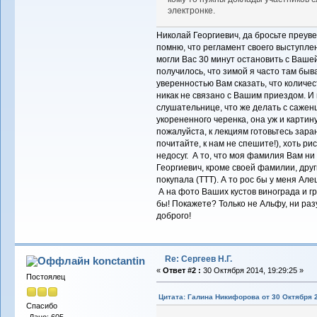
электронке.
Николай Георгиевич, да бросьте преуве
помню, что регламент своего выступле
могли Вас 30 минут остановить с Вашей
получилось, что зимой я часто там быва
уверенностью Вам сказать, что количе
никак не связано с Вашим приездом. И
слушательнице, что же делать с сажен
укорененного черенка, она уж и картин
пожалуйста, к лекциям готовьтесь зара
почитайте, к нам не спешите!), хоть ри
недосуг. А то, что моя фамилия Вам ни 
Георгиевич, кроме своей фамилии, друг
покупала (ТТТ). А то рос бы у меня Але
А на фото Ваших кустов винограда и г
бы! Покажете? Только не Альфу, ни раз
доброго!
Re: Сергеев Н.Г.
konctantin
«
Ответ #2 :
30 Октября 2014, 19:29:25 »
Постоялец
Цитата: Галина Никифорова от 30 Октября 2
Спасибо
-Дано: 605