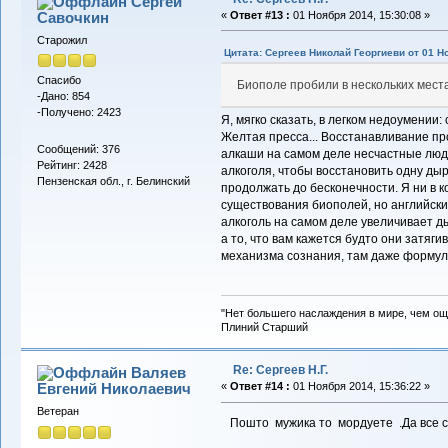
Сергей
Савочкин
«
Ответ #13 :
01 Ноября 2014, 15:30:08 »
Старожил
Цитата: Сергеев Николай Георгиеви от 01 Но
Спасибо
Биополе пробили в нескольких мест
-Дано: 854
-Получено: 2423
Я, мягко сказать, в легком недоумении:
Желтая пресса... Восстанавливание про
Сообщений: 376
алкаши на самом деле несчастные люд
Рейтинг: 2428
алкоголя, чтобы восстановить одну ды
Пензенская обл., г. Белинский
продолжать до бесконечности. Я ни в к
существования биополей, но английски
алкоголь на самом деле увеличивает д
а то, что вам кажется будто они затяг
механизма сознания, там даже формула
"Нет большего наслаждения в мире, чем ощ
Плиний Старший
Re: Сергеев Н.Г.
Валяев
Евгений Николаевич
«
Ответ #14 :
01 Ноября 2014, 15:36:22 »
Ветеран
Пошто мужика то мордуете .Да все с