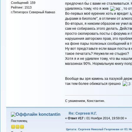
Сообщений: 159
предпочел бы с вами не сталкиваться. 
Рейтинг: 1513
удивляясь тому, что я жив
, то о
г.Пятигорск Северный Кавказ
Во-первых моё курение хоть и вредит з
дырами в биополе", в отличии от алког
Во-вторых, я никоим образом не учил ва
сам не собираюсь этого делать. Действ
просто скопировать посты с форума и п
нарушения авторских прав, это пробле
на фоне пары полезных сообщений в т
Ну вот представьте если ваши посты в к
такое печатать? Неужели не стыдно?
Хотя я и не удивлен тому, что вы нашли
магазинах 90%. Нормальную книгу поп
Вообще вы зря камень за пазухой держи
так тем более обижаться грешно
С уважением, Константин.
Re: Сергеев Н.Г.
konctantin
«
Ответ #17 :
01 Ноября 2014, 19:59:00 »
Постоялец
Цитата: Сергеев Николай Георгиеви от 01 Но