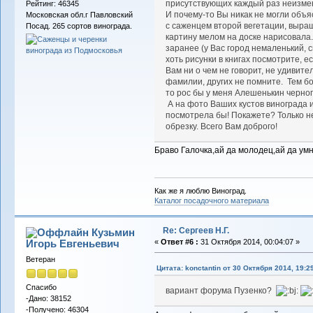
присутствующих каждый раз неизмен
Рейтинг: 46345
И почему-то Вы никак не могли объя
Московская обл.г Павловский
с саженцем второй вегетации, выращ
Посад. 265 сортов винограда.
картину мелом на доске нарисовала..
заранее (у Вас город немаленький, с
хоть рисунки в книгах посмотрите, е
Вам ни о чем не говорит, не удивите
фамилии, других не помните. Тем бо
то рос бы у меня Алешенькин черного
А на фото Ваших кустов винограда и
посмотрела бы! Покажете? Только н
обрезку. Всего Вам доброго!
Браво Галочка,ай да молодец,ай да ум
Как же я люблю Виноград.
Каталог посадочного материала
Re: Сергеев Н.Г.
Кузьмин
Игорь Евгеньевич
«
Ответ #6 :
31 Октября 2014, 00:04:07 »
Ветеран
Цитата: konctantin от 30 Октября 2014, 19:2
Спасибо
вариант форума Пузенко?
-Дано: 38152
-Получено: 46304