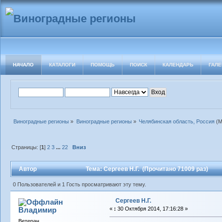
НАЧАЛО
КАТАЛОГИ
ПОМОЩЬ
ПОИСК
КАЛЕНДАРЬ
ГАЛЕ
Виноградные регионы
»
Виноградные регионы
»
Челябинская область, Россия
(М
Страницы: [
1
]
2
3
...
22
Вниз
Автор
Тема: Сергеев Н.Г. (Прочитано 71009 раз)
0 Пользователей и 1 Гость просматривают эту тему.
Сергеев Н.Г.
Владимиp
«
:
30 Октября 2014, 17:16:28 »
Ветеран