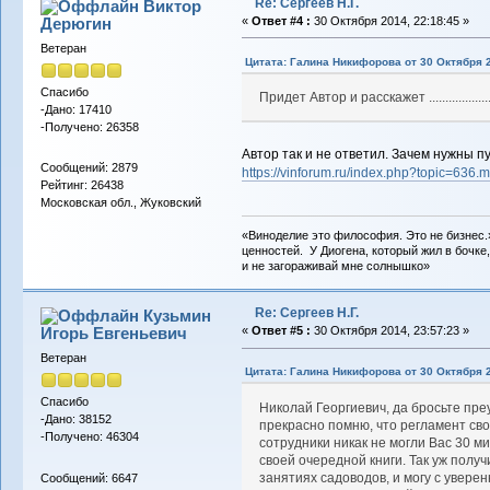
Re: Сергеев Н.Г.
Виктор
Дерюгин
«
Ответ #4 :
30 Октября 2014, 22:18:45 »
Ветеран
Цитата: Галина Никифорова от 30 Октября 2
Спасибо
Придет Автор и расскажет .....................
-Дано: 17410
-Получено: 26358
Автор так и не ответил. Зачем нужны п
Сообщений: 2879
https://vinforum.ru/index.php?topic=63
Рейтинг: 26438
Московская обл., Жуковский
«Виноделие это философия. Это не бизнес.
ценностей. У Диогена, который жил в бочке,
и не загораживай мне солнышко»
Re: Сергеев Н.Г.
Кузьмин
Игорь Евгеньевич
«
Ответ #5 :
30 Октября 2014, 23:57:23 »
Ветеран
Цитата: Галина Никифорова от 30 Октября 2
Спасибо
Николай Георгиевич, да бросьте пре
-Дано: 38152
прекрасно помню, что регламент св
-Получено: 46304
сотрудники никак не могли Вас 30 
своей очередной книги. Так уж получ
занятиях садоводов, и могу с уверен
Сообщений: 6647