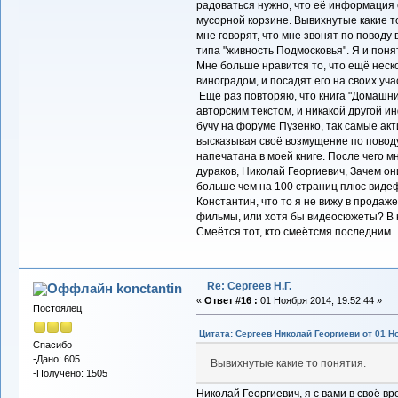
радоваться нужно, что её информация 
мусорной корзине. Вывихнутые какие то
мне говорят, что мне звонят по поводу
типа "живность Подмосковья". Я и поня
Мне больше нравится то, что ещё неск
виноградом, и посадят его на своих уча
Ещё раз повторяю, что книга "Домашни
авторским текстом, и никакой другой и
бучу на форуме Пузенко, так самые ак
высказывая своё возмущение по поводу
напечатана в моей книге. После чего мн
дураков, Николай Георгиевич, Зачем о
больше чем на 100 страниц плюс видефи
Константин, что то я не вижу в продаж
фильмы, или хотя бы видеосюжеты? В к
Смеётся тот, кто смеётсмя последним.
Re: Сергеев Н.Г.
konctantin
«
Ответ #16 :
01 Ноября 2014, 19:52:44 »
Постоялец
Цитата: Сергеев Николай Георгиеви от 01 Но
Спасибо
-Дано: 605
Вывихнутые какие то понятия.
-Получено: 1505
Николай Георгиевич, я с вами в своё в