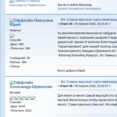
Как же я люблю Виноград.
Каталог посадочного материала
Re: Самые вкусные сорта виноград
Николаев
Юрий
«
Ответ #5 :
05 Апреля 2015, 20:24:25 »
Новичок
Ко многим перечисленным не забудьте
яркий мускат,с хорошим сахаром.Следо
Спасибо
душистый мускат.И конечно Блестящий,
-Дано: 600
"гарантировано",для нашей полосы.Цен
-Получено: 384
Алешенькиного,Аркадии,Оригинала.Из 
-Юпитер,Коктейль,Ромулус. Из темных 
Сообщений: 28
Рейтинг: 384
г.Пенза
Всего доброго,Юрий.
Re: Самые вкусные сорта виноград
Александр-Шувалово
«
Ответ #6 :
05 Апреля 2015, 22:42:57 »
Ветеран
Для меня (у меня) самый вкусный-это ко
кислый.Желательно,чтобы были хотя бы
Спасибо
много. Самых вкусных пока нет. Но,нав
-Дано: 8143
-Получено: 6101