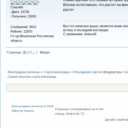
Вполне естественно, что растет на вино
Спасибо
растет
-Дано: 14726
-Получено: 22832
Все что написано выше, является моим лич
Сообщений: 3913
истину в последней инстанции.
Рейтинг: 22870
С уважением, Алексей
Ст-ца Вёшенская Ростовская
область
Страницы: [
1
]
2
3
...
7
Вверх
Виноградные регионы
»
Сорта винограда
»
Обсуждение сортов
(Модераторы:
Со
Самые вкусные сорта винограда
Виноградные регионы © 2026
Страница сгенерирована за 0.144
Dilber
by
Harzem
секунд. Запросов: 73.
Дизайн смайлов "