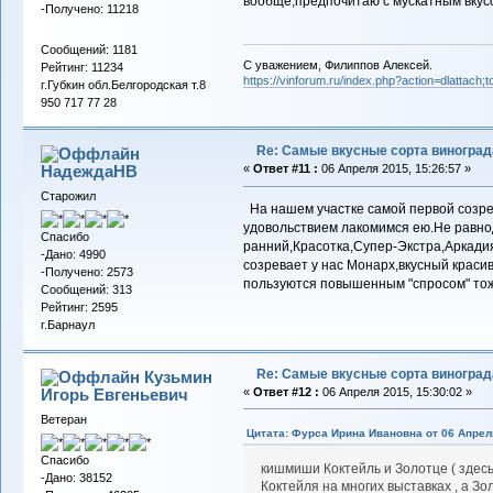
вообще,предпочитаю с мускатным вкус
-Получено: 11218
Сообщений: 1181
С уважением, Филиппов Алексей.
Рейтинг: 11234
https://vinforum.ru/index.php?action=dlattach
г.Губкин обл.Белгородская т.8
950 717 77 28
Re: Самые вкусные сорта виноград
НадеждаНВ
«
Ответ #11 :
06 Апреля 2015, 15:26:57 »
Старожил
На нашем участке самой первой созрев
удовольствием лакомимся ею.Не равно
Спасибо
ранний,Красотка,Супер-Экстра,Аркад
-Дано: 4990
созревает у нас Монарх,вкусный красив
-Получено: 2573
пользуются повышенным "спросом" тож
Сообщений: 313
Рейтинг: 2595
г.Барнаул
Re: Самые вкусные сорта виноград
Кузьмин
Игорь Евгеньевич
«
Ответ #12 :
06 Апреля 2015, 15:30:02 »
Ветеран
Цитата: Фурса Ирина Ивановна от 06 Апреля
Спасибо
кишмиши Коктейль и Золотце ( здес
-Дано: 38152
Коктейля на многих выставках , а Зо