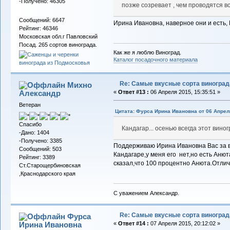
-Получено: 46305
позже созревает , чем проводятся в
Сообщений: 6647
Ирина Ивановна, наверное они и есть,
Рейтинг: 46346
Московская обл.г Павловский
Посад. 265 сортов винограда.
Как же я люблю Виноград.
Каталог посадочного материала
Re: Самые вкусные сорта виноград
Михно
Александр
«
Ответ #13 :
06 Апреля 2015, 15:35:51 »
Ветеран
Цитата: Фурса Ирина Ивановна от 06 Апреля
Спасибо
Кандагар... осенью всегда этот вино
-Дано: 1404
-Получено: 3385
Поддерживаю Ирина Ивановна Вас за в
Сообщений: 503
Кандагаре,у меня его нет,но есть Анют
Рейтинг: 3389
сказал,что 100 процентно Анюта.Отличи
Ст.Старощербиновская
,Краснодарского края
С уважением Александр.
Re: Самые вкусные сорта виноград
Фурса
Ирина Ивановна
«
Ответ #14 :
07 Апреля 2015, 20:12:02 »