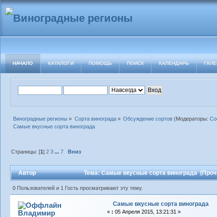
НАЧАЛО
КАТАЛОГИ
ПОМОЩЬ
ПОИСК
КАЛЕНДАРЬ
ГАЛЕ
Виноградные регионы
»
Сорта винограда
»
Обсуждение сортов
(Модераторы:
Со
Самые вкусные сорта винограда
Страницы: [
1
]
2
3
...
7
Вниз
Автор
Тема: Самые вкусные сорта винограда (Прочи
0 Пользователей и 1 Гость просматривают эту тему.
Самые вкусные сорта винограда
Владимиp
«
:
05 Апреля 2015, 13:21:31 »