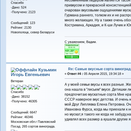
несомненным лидером является Тасон 
Спасибо
привкусом и прекрасной консистенцией
-Дано: 524
очарован вкусовыми ощущениями муска
-Получено: 2123
Гурмана раннего, толком их и не расп
много желающих. Ну а также очень обо
Сообщений: 123
Кострикина, Аркадия, и К-ши Лучик и Ю
Рейтинг: 2130
Новополоцк, север Беларуси
С уважением, Вадим.
Re: Самые вкусные сорта виноград
Кузьмин
Игорь Евгеньевич
«
Ответ #4 :
05 Апреля 2015, 19:34:18 »
Ветеран
А у моей семьи вкусы к всех разные. Же
она нашла в "лисьем" вкусе. Детишки л
Спасибо
предпочитаю мускатные сорта Мне нра
-Дано: 38152
СССР наверное вкус детства. И очень 
-Получено: 46305
мой Друг Липлявка Елена Петровна. Оче
Ивановна Фурса, когда мы приехали к н
Сообщений: 6647
но мускат,я такого ни когда не забуду,
Рейтинг: 46346
удивлял всех размер а кушали другие я
Московская обл.г Павловский
Посад. 265 сортов винограда.