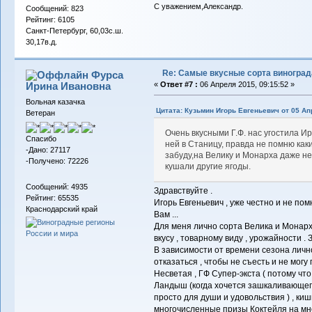
С уважением,Александр.
Сообщений: 823
Рейтинг: 6105
Санкт-Петербург, 60,03с.ш.
30,17в.д.
Re: Самые вкусные сорта виноград
Фурса
Ирина Ивановна
«
Ответ #7 :
06 Апреля 2015, 09:15:52 »
Вольная казачка
Цитата: Кузьмин Игорь Евгеньевич от 05 Ап
Ветеран
Очень вкусными Г.Ф. нас угостила И
Спасибо
ней в Станицу, правда не помню каки
-Дано: 27117
забуду,на Велику и Монарха даже не
-Получено: 72226
кушали другие ягоды.
Сообщений: 4935
Здравствуйте .
Рейтинг: 65535
Игорь Евгеньевич , уже честно и не по
Краснодарский край
Вам ...
Для меня лично сорта Велика и Монарх
вкусу , товарному виду , урожайности .
В зависимости от времени сезона лично
отказаться , чтобы не съесть и не мог
Несветая , ГФ Супер-экста ( потому что
Ландыш (когда хочется зашкаливающего 
просто для души и удовольствия ) , ки
многочисленные призы Коктейля на мно