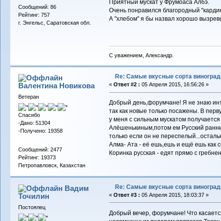
Приятный мускат у Фрумоаса Албэ.
Сообщений: 86
Очень понравился благородный "карди
Рейтинг: 757
А "хлебом" я бы назвал хорошо вызрев
г. Энгельс, Саратовская обл.
С уважением, Александр.
Re: Самые вкусные сорта виноград
Валентина Новикова
«
Ответ #2 :
05 Апреля 2015, 16:56:26 »
Ветеран
Добрый день,форумчане! Я не знаю инт
так как новые только посажены. В перв
Спасибо
у меня с сильным мускатом получается 
-Дано: 51304
Алёшенькиным,потом ем Русский ранний
-Получено: 19358
только если он не переспелый...оста
Алма- Ата - её ешь,ешь и ещё ешь как 
Сообщений: 2477
Коринка русская - едят прямо с гребне
Рейтинг: 19373
Петропавловск, Казахстан
Re: Самые вкусные сорта виноград
Вадим
Точилин
«
Ответ #3 :
05 Апреля 2015, 18:03:37 »
Постоялец
Добрый вечер, форумчане! Что касается