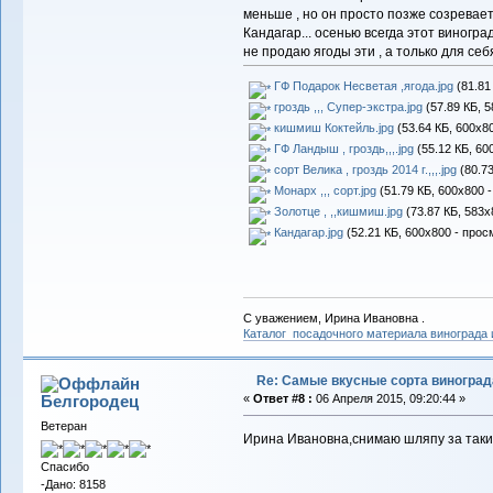
меньше , но он просто позже созревает 
Кандагар... осенью всегда этот виногр
не продаю ягоды эти , а только для себя
ГФ Подарок Несветая ,ягода.jpg
(81.81
гроздь ,,, Супер-экстра.jpg
(57.89 КБ, 5
кишмиш Коктейль.jpg
(53.64 КБ, 600x8
ГФ Ландыш , гроздь,,,.jpg
(55.12 КБ, 60
сорт Велика , гроздь 2014 г.,,,.jpg
(80.73
Монарх ,,, сорт.jpg
(51.79 КБ, 600x800 
Золотце , ,,кишмиш.jpg
(73.87 КБ, 583x
Кандагар.jpg
(52.21 КБ, 600x800 - прос
С уважением, Ирина Ивановна .
Каталог посадочного материала винограда
Re: Самые вкусные сорта виноград
Белгородец
«
Ответ #8 :
06 Апреля 2015, 09:20:44 »
Ветеран
Ирина Ивановна,снимаю шляпу за таки
Спасибо
-Дано: 8158