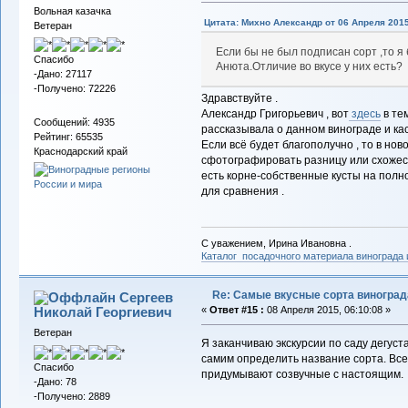
Вольная казачка
Цитата: Михно Александр от 06 Апреля 2015
Ветеран
Если бы не был подписан сорт ,то я
Спасибо
Анюта.Отличие во вкусе у них есть?
-Дано: 27117
-Получено: 72226
Здравствуйте .
Александр Григорьевич , вот
здесь
в те
Сообщений: 4935
рассказывала о данном винограде и кас
Рейтинг: 65535
Если всё будет благополучно , то в но
Краснодарский край
сфотографировать разницу или схожест
есть корне-собственные кусты на пол
для сравнения .
С уважением, Ирина Ивановна .
Каталог посадочного материала винограда
Re: Самые вкусные сорта виноград
Сергеев
Николай Георгиевич
«
Ответ #15 :
08 Апреля 2015, 06:10:08 »
Ветеран
Я заканчиваю экскурсии по саду дегуст
самим определить название сорта. Все 
Спасибо
придумывают созвучные с настоящим.
-Дано: 78
-Получено: 2889