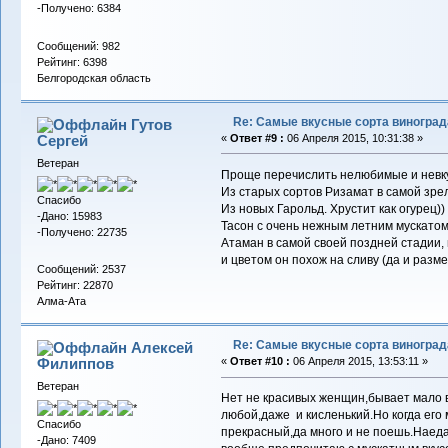
-Получено: 6384
Сообщений: 982
Рейтинг: 6398
Белгородская область
Re: Самые вкусные сорта виноград
Гутов
Сергей
«
Ответ #9 :
06 Апреля 2015, 10:31:38 »
Ветеран
Проще перечислить нелюбимые и невку
Из старых сортов Ризамат в самой зре
Спасибо
Из новых Гарольд. Хрустит как огурец))
-Дано: 15983
Тасон с очень нежным летним мускатом
-Получено: 22735
Атаман в самой своей поздней стадии,
и цветом он похож на сливу (да и разме
Сообщений: 2537
Рейтинг: 22870
Алма-Ата
Re: Самые вкусные сорта виноград
Алексей
Филиппов
«
Ответ #10 :
06 Апреля 2015, 13:53:11 »
Ветеран
Нет не красивых женщин,бывает мало в
любой,даже и кисленький.Но когда его 
Спасибо
прекрасный,да много и не поешь.Наед
-Дано: 7409