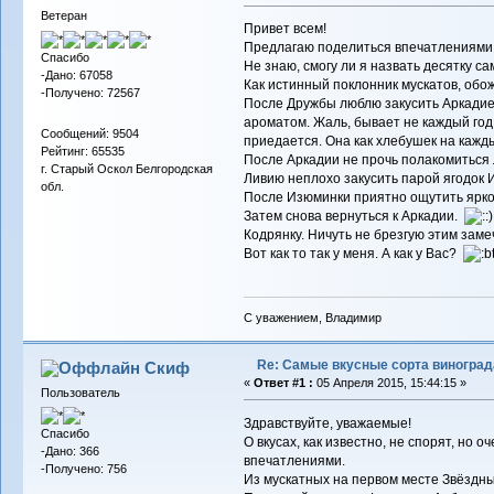
Ветеран
Привет всем!
Предлагаю поделиться впечатлениями 
Спасибо
Не знаю, смогу ли я назвать десятку са
-Дано: 67058
Как истинный поклонник мускатов, обо
-Получено: 72567
После Дружбы люблю закусить Аркадией
ароматом. Жаль, бывает не каждый год 
Сообщений: 9504
приедается. Она как хлебушек на кажды
Рейтинг: 65535
После Аркадии не прочь полакомиться 
г. Старый Оскол Белгородская
Ливию неплохо закусить парой ягодок 
обл.
После Изюминки приятно ощутить ярко
Затем снова вернуться к Аркадии.
Кодрянку. Ничуть не брезгую этим зам
Вот как то так у меня. А как у Вас?
С уважением, Владимир
Re: Самые вкусные сорта виноград
Скиф
«
Ответ #1 :
05 Апреля 2015, 15:44:15 »
Пользователь
Здравствуйте, уважаемые!
Спасибо
О вкусах, как известно, не спорят, но 
-Дано: 366
впечатлениями.
-Получено: 756
Из мускатных на первом месте Звёздны