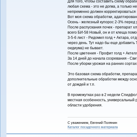
Для того, чтобы составить схему обраб
любая схема - это не догма, а только 
непременно должен корректироваться в
Вот моя схема обработки, адаптирован
Осень - железный купорос 2-3% перед 
После распускания почек - препарат х
всего БИ-58 Новый, он и от клеща помо
3-5-6 лист - Ридомил голд + Актара, от
через день. Тут надо бы еще добавить Т
оидиума) не бывает.
После цветения - Профит голд + Актелл
За 14 дней до начала созревания - Сви
После уборки урожая на ранних сортах 
Это базовая схема обработки, препара
дополнительные обработки между осно
от дождей и т.п.
В промежутках раз в 2 недели Спидфол
местная особенность, универсальный р
области удобрения.
С уважением, Евгений Полянин
Каталог посадочного материала