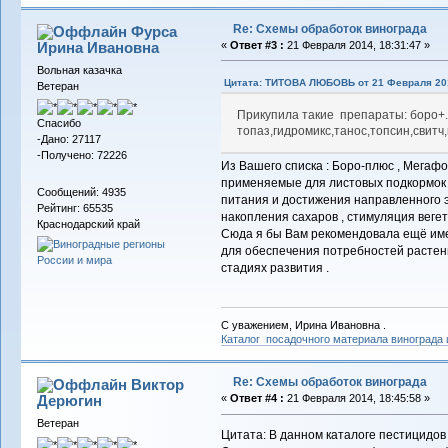
Re: Схемы обработок винограда
Фурса
Ирина Ивановна
«
Ответ #3 :
21 Февраля 2014, 18:31:47 »
Вольная казачка
Цитата: ТИТОВА ЛЮБОВЬ от 21 Февраля 201
Ветеран
Прикупила такие препараты: боро+.
Спасибо
топаз,гидромикс,танос,топсин,свит
-Дано: 27117
-Получено: 72226
Из Вашего списка : Боро-плюс , Мегафо
применяемые для листовых подкормок 
Сообщений: 4935
питания и достижения направленного 
Рейтинг: 65535
накопления сахаров , стимуляция вегет
Краснодарский край
Сюда я бы Вам рекомендовала ещё име
для обеспечения потребностей расте
стадиях развития .
С уважением, Ирина Ивановна .
Каталог посадочного материала винограда
Re: Схемы обработок винограда
Виктор
Дерюгин
«
Ответ #4 :
21 Февраля 2014, 18:45:58 »
Ветеран
Цитата: В данном каталоге пестицидов