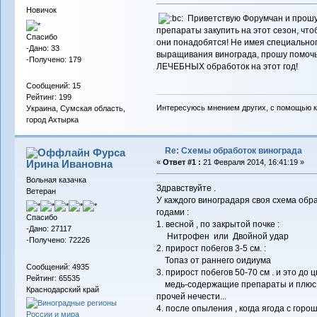
Новичок
Приветствую Форумчан и прошу 
препараты закупить на этот сезон, чтоб
Спасибо
они понадобятся! Не имея специально
-Дано: 33
выращивания винограда, прошу помо
-Получено: 179
ЛЕЧЕБНЫХ обработок на этот год!
Сообщений: 15
Рейтинг: 199
Интересуюсь мнением других, с помощью к
Украина, Сумская область,
город Ахтырка
Re: Схемы обработок винограда
Фурса
Ирина Ивановна
«
Ответ #1 :
21 Февраля 2014, 16:41:19 »
Вольная казачка
Здравствуйте .
Ветеран
У каждого виноградаря своя схема обра
годами :
Спасибо
1. весной , по закрытой почке :
-Дано: 27117
Нитрофен или Двойной удар
-Получено: 72226
2. прирост побегов 3-5 см. :
Топаз от раннего оидиума
Сообщений: 4935
3. прирост побегов 50-70 см . и это до ц
Рейтинг: 65535
медь-содержащие препараты и плюс Б
Краснодарский край
прочей нечести...
4. после опыления , когда ягода с горош