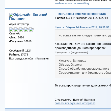
sazhentsev-i-chubukov/blog
Re: Схемы обработок винограда
Евгений
Полянин
«
Ответ #16 :
24 Февраля 2014, 22:56:24 »
Администратор
Цитата: Пётр от 24 Февраля 2014, 20:53:33
Спасибо
но топаз так же следует менять с 
-Дано: 2414
-Получено: 16818
К сожалению, другого такого препарат
производителя данного препарата:
Сообщений: 1324
Цитировать (выделенное)
Рейтинг: 17073
Волгоградская обл., г.Камышин
Культура: Виноград
Объект: Оидиум
Способ обработки: опрыскивание в 
Cрок ожидания, дни (кратность обра
То есть, производителем допускается 4
С уважением, Евгений Полянин
Каталог посадочного материала