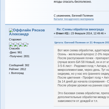
ягоды спасать бесполезно.
С уважением, Евгений Полянин
Каталог посадочного материала
Re: Схемы обработок винограда
Рясков
Александр
«
Ответ #11 :
23 Февраля 2014, 12:49:46 »
Старожил
Цитата: Евгений Полянин от 21 Февраля 201
Спасибо
Вот моя схема обработки, адаптиро
-Дано: 961
Осень - железный купорос 2-3% пер
-Получено: 2831
После распускания почек - препара
(лучше всего БИ-58 Новый, он и от 
Сообщений: 302
3-5-6 лист - Ридомил голд + Актара, 
Рейтинг: 2812
микроэлементами, через день. Тут н
г. Волгоград
оидиума, но у нас его (раннего оиди
После цветения - Профит голд + Акт
За 14 дней до начала созревания - С
После уборки урожая на ранних сорт
Это базовая схема обработки, преп
дополнительные обработки между ос
зависимости от дождей и т.п.