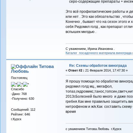
серо-содержащие препараты + инсект
Это всё профилактические работы и де
или нет . Это как обязательство , чтоб
Конечно , бывает что на сезон этого и х
себя Ридомил голд , как препарат от
вспышек милдью .
С уважением, Ирина Ивановна .
Каталог посадочного материала винограда
Re: Схемы обработок винограда
Титова
Любовь
«
Ответ #2 :
21 Февраля 2014, 17:47:30 »
Постоялец
Я прошу помощи по обработке виногра
ридомил голд мц., мегафол,
Спасибо
топаз,гидромикс,танос,топсин,свитч,н
-Дано: 768
2013г.Болезней было много и даже поз
-Получено: 630
гребня.Как мне правильно защитить ви
нитрофеном и ж/к.Как составить схему 
Сообщений: 112
время
Рейтинг: 646
г.Курск
с уважением Титова Любовь г.Курск