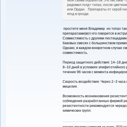
Моя схема обработок: 5-6 листьев -
ридомил голд+ топаз, после цветени
или Ордан. Препараты от серой гни
ягод в грозди.
простите меня Владимир но топаз так
препаратами(вот,что говорится в истр
Совместимость с другими пестицидами 
баковых смесях с большинством приме
Однако, в каждом конкретном случае 
совместимость.
Период защитного действия: 14–18 дне
8–10 дней в условиях эпифитотийного 
течение 96 часов с момента инфициро
Скорость воздействия: Через 2–3 часа
мицелия.
Возможность возникновения резистентн
соблюдения разработанных фирмой ре
резистентности рекомендуется чередо
химических групп.
каталог продажи саженцев на осень 2023 го