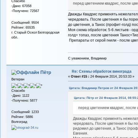
Спасибо
перед цветением квадрис, после цве
-Дано: 67058
-Получено: 72567
Дважды Квадрис применять нежелательн
чередовать. После цветения я бы пор
Сообщений: 9504
до цветения, а Танос (профит-голд) пос
Рейтинг: 65535
Моя схема обработок: 5-6 листьев - ор
г. Старый Оскол Белгородская
голд+ топаз, после цветения Танос+Тио
обл.
Препараты от серой гнили - после цвет
С уважением, Владимир
Re: Схемы обработок винограда
Пётр
«
Ответ #15 :
24 Февраля 2014, 20:53:33 »
Ветеран
Цитата: Владимир Петров от 24 Февраля 201
Спасибо
-Дано: 1122
Цитата: Пётр от 24 Февраля 2014, 08:55:
-Получено: 5877
перед цветением квадрис, после 
Сообщений: 1233
Рейтинг: 5886
Дважды Квадрис применять нежелате
Волгоград
чередовать. После цветения я бы п
ридомил до цветения, а Танос (профи
Евгения.