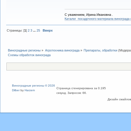
С уважением, Ирина Ивановна .
Каталог посадочного материала винограда
Страницы: [
1
]
2
3
...
25
Вверх
Виноградные регионы
»
Агротехника винограда
»
Препараты, обработки
(Модера
Схемы обработок винограда
Виноградные регионы © 2026
Страница сгенерирована за 0.195
Dilber
by
Harzem
секунд. Запросов: 66.
Дизайн смайлов "