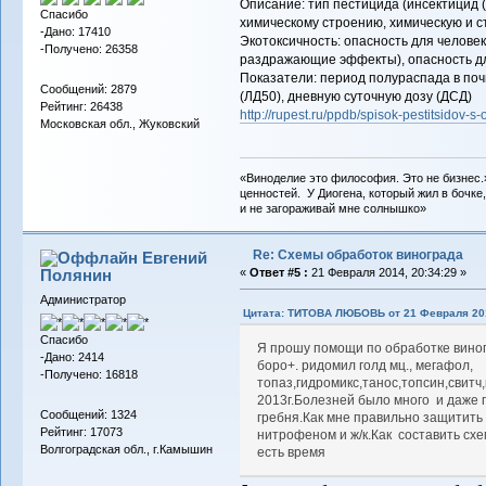
Описание: тип пестицида (инсектицид (
Спасибо
химическому строению, химическую и с
-Дано: 17410
Экотоксичность: опасность для человек
-Получено: 26358
раздражающие эффекты), опасность дл
Показатели: период полураспада в поч
Сообщений: 2879
(ЛД50), дневную суточную дозу (ДСД)
Рейтинг: 26438
http://rupest.ru/ppdb/spisok-pestitsidov-
Московская обл., Жуковский
«Виноделие это философия. Это не бизнес.
ценностей. У Диогена, который жил в бочке,
и не загораживай мне солнышко»
Re: Схемы обработок винограда
Евгений
Полянин
«
Ответ #5 :
21 Февраля 2014, 20:34:29 »
Администратор
Цитата: ТИТОВА ЛЮБОВЬ от 21 Февраля 201
Спасибо
Я прошу помощи по обработке вино
-Дано: 2414
боро+. ридомил голд мц., мегафол,
-Получено: 16818
топаз,гидромикс,танос,топсин,свит
2013г.Болезней было много и даже 
Сообщений: 1324
гребня.Как мне правильно защитить 
Рейтинг: 17073
нитрофеном и ж/к.Как составить схе
Волгоградская обл., г.Камышин
есть время