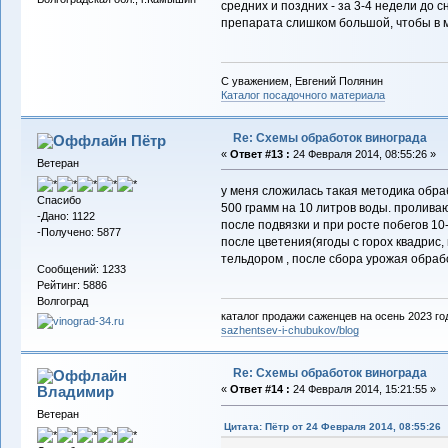
средних и поздних - за 3-4 недели до 
препарата слишком большой, чтобы в 
С уважением, Евгений Полянин
Каталог посадочного материала
Re: Схемы обработок винограда
Пётр
«
Ответ #13 :
24 Февраля 2014, 08:55:26 »
Ветеран
у меня сложилась такая методика обра
Спасибо
500 грамм на 10 литров воды. пролива
-Дано: 1122
после подвязки и при росте побегов 10
-Получено: 5877
после цветения(ягоды с горох квадрис,
тельдором , после сбора урожая обрабо
Сообщений: 1233
Рейтинг: 5886
Волгоград
каталог продажи саженцев на осень 2023 го
sazhentsev-i-chubukov/blog
Re: Схемы обработок винограда
Владимиp
«
Ответ #14 :
24 Февраля 2014, 15:21:55 »
Ветеран
Цитата: Пётр от 24 Февраля 2014, 08:55:26