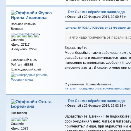
Re: Схемы обработок винограда
Фурса
Ирина Ивановна
«
Ответ #8 :
22 Февраля 2014, 10:00:34 »
Вольная казачка
Цитата: ТИТОВА ЛЮБОВЬ от 21 Февраля 201
Ветеран
а что надо применить от паралича г
Спасибо
-Дано: 27117
Здравствуйте.
-Получено: 72226
Меры борьбы с таким заболеванием , ка
разработаны и ограничиваются агроте
Сообщений: 4935
, внесение комплексных удобрений , д
Рейтинг: 65535
внесение азота . В какой-то мере они 
Краснодарский край
С уважением, Ирина Ивановна .
Каталог посадочного материала винограда
Re: Схемы обработок винограда
Ольга
Борейкина
«
Ответ #9 :
22 Февраля 2014, 19:03:18 »
Постоялец
Здравствуйте, Евгений! Не подскажите
срок ожидания у него, читаю в литерат
Спасибо
применять? И ещё, при обработке им ки
-Дано: 1023