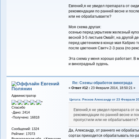
Евгений,я не увидел препарата от оид
рекомендации по ранней весне и после
или не обрабатываете?
Моя схема другая:
осенью перед укрытием железный купо
весной 3-5 листьев Омайт, на другой д
перед цветением в конце мая Кабрио т
после цветения Свитч 2-3 раза (по ре
Эта схема у меня хорошо работает. В м
и виноградный зудень.
Re: Схемы обработок винограда
Евгений
Полянин
«
Ответ #12 :
23 Февраля 2014, 18:50:21 »
Администратор
Цитата: Рясков Александр от 23 Февраля 20
Спасибо
Евгений,я не увидел препарата от о
-Дано: 2414
рекомендации по ранней весне и по
-Получено: 16818
пропустили или не обрабатываете?
Сообщений: 1324
Да, Александр, от раннего не обрабаты
Рейтинг: 17073
сортах приходится обрабатывать по-раз
Волгоградская обл., г.Камышин