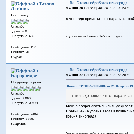
Re: Схемы обработок винограда
Титова
Любовь
«
Ответ #6 :
21 Февраля 2014, 21:09:53 »
Постоялец
а что надо применить от паралича гре
Спасибо
-Дано: 768
-Получено: 630
с уважением Титова Любовь г.Курск
Сообщений: 112
Рейтинг: 646
г.Курск
Re: Схемы обработок винограда
Барсунидзе
«
Ответ #7 :
21 Февраля 2014, 21:34:36 »
Модератор форума
Цитата: ТИТОВА ЛЮБОВЬ от 21 Февраля 201
Спасибо
а что надо применить от паралича г
-Дано: 38066
-Получено: 39774
Можно попробовать снизить дозу азот
Превышение уровня азота в почве счи
Сообщений: 7499
гребня винограда.
Рейтинг: 39886
г.Саратов
Хочешь много работать - меньше думай...