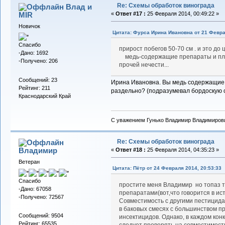
Re: Схемы обработок винограда
Влад и
MIR
«
Ответ #17 :
25 Февраля 2014, 00:49:22 »
Новичок
Цитата: Фурса Ирина Ивановна от 21 Февра
Спасибо
прирост побегов 50-70 см . и это до 
-Дано: 1692
медь-содержащие препараты и плюс
-Получено: 206
прочей нечести...
Сообщений: 23
Ирина Ивановна. Вы медь содержащие 
Рейтинг: 211
раздельно? (подразумевал бордоскую 
Краснодарский Край
С уважением Гунько Владимир Владимиров
Re: Схемы обработок винограда
Владимиp
«
Ответ #18 :
25 Февраля 2014, 04:35:23 »
Ветеран
Цитата: Пётр от 24 Февраля 2014, 20:53:33
Спасибо
простите меня Владимир но топаз т
-Дано: 67058
препаратами(вот,что говорится в и
-Получено: 72567
Совместимость с другими пестицида
в баковых смесях с большинством п
Сообщений: 9504
инсектицидов. Однако, в каждом к
Рейтинг: 65535
следует проверять на совместимост