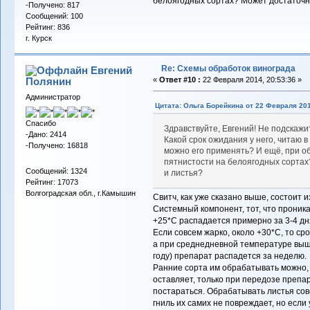
белоягодных сортах? Может достаточно
-Получено: 817
Сообщений: 100
Рейтинг: 836
г. Курск
Re: Схемы обработок винограда
Евгений
Полянин
«
Ответ #10 :
22 Февраля 2014, 20:53:36 »
Администратор
Цитата: Ольга Борейкина от 22 Февраля 201
Спасибо
Здравствуйте, Евгений! Не подскаж
-Дано: 2414
Какой срок ожидания у него, читаю в
-Получено: 16818
можно его применять? И ещё, при об
пятнистости на белоягодных сортах
Сообщений: 1324
и листья?
Рейтинг: 17073
Волгоградская обл., г.Камышин
Свитч, как уже сказано выше, состоит и
Системный компонент, тот, что проник
+25*С распадается примерно за 3-4 дн
Если совсем жарко, около +30*С, то ср
а при среднедневной температуре выше
году) препарат распадется за неделю.
Ранние сорта им обрабатывать можно,
оставляет, только при передозе препар
постараться. Обрабатывать листья со
гниль их самих не повреждает, но если 