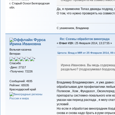
г. Старый Оскол Белгородская
обл.
Да, я применяю Топаз дважды подряд, 
О том, что нужно проверять на совмест
С уважением, Владимир
Re: Схемы обработок винограда
Фурса
Ирина Ивановна
«
Ответ #19 :
25 Февраля 2014, 13:27:55 »
Вольная казачка
Цитата: Влад и MIR от 25 Февраля 2014, 00:
Ветеран
Спасибо
Ирина Ивановна. Вы медь содержащи
-Дано: 27117
раздельно? (подразумевал бордоску
-Получено: 72226
Сообщений: 4935
Владимир Владимирович , я уже давно з
Рейтинг: 65535
обрабатываю для профилактики любыми
Краснодарский край
Полихом , Хом , Фундазол , Оксихлорид ме
препараты системно-локального или кон
указан как период распада , я могу сп
условий .
Но если я обработаю виноградник борд
снова и снова надо брать в руки опрыски