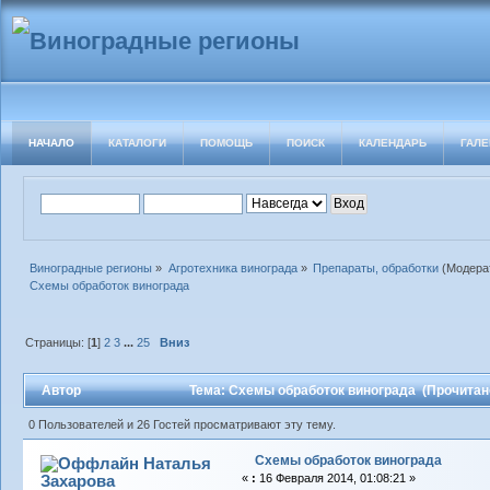
НАЧАЛО
КАТАЛОГИ
ПОМОЩЬ
ПОИСК
КАЛЕНДАРЬ
ГАЛЕ
Виноградные регионы
»
Агротехника винограда
»
Препараты, обработки
(Модера
Схемы обработок винограда
Страницы: [
1
]
2
3
...
25
Вниз
Автор
Тема: Схемы обработок винограда (Прочитано
0 Пользователей и 26 Гостей просматривают эту тему.
Схемы обработок винограда
Наталья
Захарова
«
:
16 Февраля 2014, 01:08:21 »