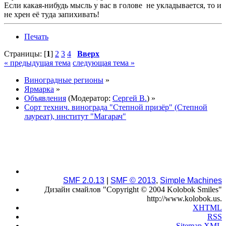
Если какая-нибудь мысль у вас в голове не укладывается, то и
не хрен её туда запихивать!
Печать
Страницы: [
1
]
2
3
4
Вверх
« предыдущая тема
следующая тема »
Виноградные регионы
»
Ярмарка
»
Объявления
(Модератор:
Сергей В.
) »
Сорт технич. винограда "Степной призёр" (Степной
лауреат), институт "Магарач"
SMF 2.0.13
|
SMF © 2013
,
Simple Machines
Дизайн смайлов "Copyright © 2004 Kolobok Smiles"
http://www.kolobok.us.
XHTML
RSS
Sitemap XML