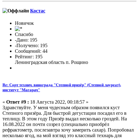
Костас
Новичок
Спасибо
-Дано: 195
-Получено: 195
Сообщений: 44
Рейтинг: 195
Ленинградская область п. Рощино
Re: Сорт технич. винограда "Степной призёр" (Степной лауреат),
институт "Магарач"
«
Ответ #9 :
18 Августа 2022, 00:18:57 »
Здравствуйте. У меня чудесным образом появился куст
Степного призёра. Для быстрой дегустации посадил его в
теплицу. В этом году Призёр выдал несколько гроздей. На
16.08.2022 он почти созрел (специально приобрёл
рефрактометр, послезавтра хочу замерить сахар). Попробовал
несколько ягод, на мой взгляд это классный технарь для