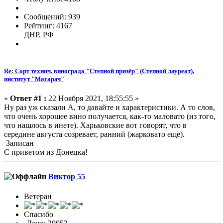
Сообщений: 939
Рейтинг: 4167
ДНР, РФ
Re: Сорт технич. винограда "Степной призёр" (Степной лауреат),
институт "Магарач"
«
Ответ #1 :
22 Ноября 2021, 18:55:55 »
Ну раз уж сказали А, то давайте и характеристики. А то слов,
что очень хорошее вино получается, как-то маловато (из того,
что нашлось в инете). Харьковские вот говорят, что в
середине августа созревает, ранний (жарковато еще).
Записан
С приветом из Донецка!
Виктор 55
Ветеран
Спасибо