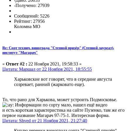
-Дано: 20053
-Получено: 27939
Сообщений: 5226
Рейтинг: 27956
Коломна МО
Re: Сорт технич. винограда "Степной призёр" (Степной лауреат),
институт "Магарач"
«
Ответ #2 :
22 Ноября 2021, 19:58:33 »
Цитата: Маршал от 22 Ноября 2021, 18:55:55
Харьковские вот говорят, что в середине августа
созревает, ранний (жарковато еще).
То, что рано для Харькова, может устроить Подмосковье.
Информации по сорту мало, нашел ещё видео
и есть короткая характеристика на сайте Пузенко, там же его
первое название Магарач 97-75-1. Интересная форма.
Цитата: Shved от 21 Ноября 2021, 21:27:40
Куплю черенки винограда сорта "Степной призёр"