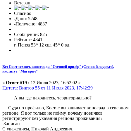
Ветеран
Спасибо
-Дано: 5248
-Получено: 4837
Сообщений: 825
Рейтинг: 4841
г. Пенза 53* 12 сш. 45* 0 вд.
Re: Сорт технич. винограда "Степной призёр" (Степной лауреат),
институт "Магарач"
«
Ответ #19 :
12 Июля 2023, 16:52:02 »
Цитата: Виктор 55 от 11 Июля 2023, 17:42:29
А вы где находитесь, территориально?
Судя по профилю, Костас выращивает виноград в северном
регионе. Я вот только не пойму, почему новичков
регистрируют без указания региона проживания?
Записан
С уважением, Николай Андреевич.