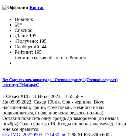
Костас
Новичок
Спасибо
-Дано: 195
-Получено: 195
Сообщений: 44
Рейтинг: 195
Ленинградская область п. Рощино
Re: Сорт технич. винограда "Степной призёр" (Степной лауреат),
институт "Магарач"
«
Ответ #14 :
11 Июля 2023, 11:55:58 »
На 05.09.2022. Сахар 19brix. Сок - чернила. Вкус
насыщенный, яркий, фруктовый. Немного начал
подвяливаться, ( наверное из-за редкого полива).
Оставил повисеть одну гроздь до заморозков (до начала
ноября) Сахар упал до 16. Ягоды стали как мармелад. Пока
мне всё нравится.
IMG_20220905_171430.jpg
(288.61 КБ, 800x600 -