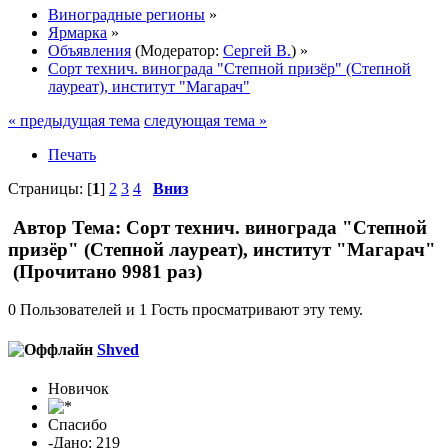
Виноградные регионы
»
Ярмарка
»
Объявления
(Модератор:
Сергей В.
) »
Сорт технич. винограда "Степной призёр" (Степной
лауреат), институт "Магарач"
« предыдущая тема
следующая тема »
Печать
Страницы: [
1
]
2
3
4
Вниз
Автор
Тема: Сорт технич. винограда "Степной
призёр" (Степной лауреат), институт "Магарач"
(Прочитано 9981 раз)
0 Пользователей и 1 Гость просматривают эту тему.
Shved
Новичок
Спасибо
-Дано: 219