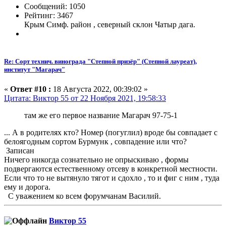
Сообщений: 1050
Рейтинг: 3467
Крым Симф. район , северный склон Чатыр дага.
Re: Сорт технич. винограда "Степной призёр" (Степной лауреат),
институт "Магарач"
«
Ответ #10 :
18 Августа 2022, 00:39:02 »
Цитата: Виктор 55 от 22 Ноября 2021, 19:58:33
там же его первое название Магарач 97-75-1
... А в родителях кто? Номер (погуглил) вроде бы совпадает с
белоягодным сортом Бурмунк , совпадение или что?
Записан
Ничего никогда сознательно не опрыскиваю , формы
подвергаются естественному отсеву в конкретной местности.
Если что то не вытянуло тягот и сдохло , то и фиг с ним , туда
ему и дорога.
С уважением ко всем форумчанам Василий.
Виктор 55