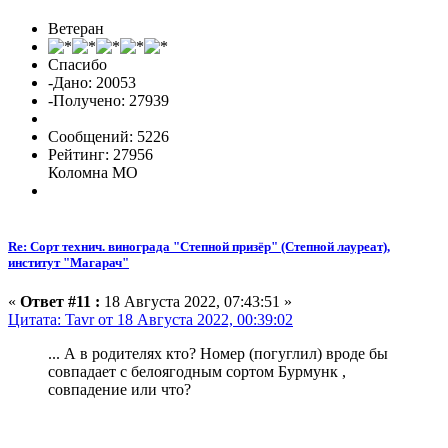
Ветеран
Спасибо
-Дано: 20053
-Получено: 27939
Сообщений: 5226
Рейтинг: 27956
Коломна МО
Re: Сорт технич. винограда "Степной призёр" (Степной лауреат),
институт "Магарач"
«
Ответ #11 :
18 Августа 2022, 07:43:51 »
Цитата: Tavr от 18 Августа 2022, 00:39:02
... А в родителях кто? Номер (погуглил) вроде бы
совпадает с белоягодным сортом Бурмунк ,
совпадение или что?