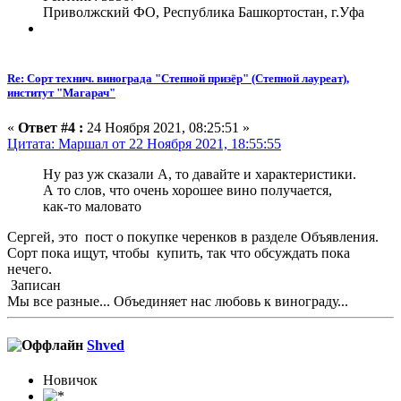
Приволжский ФО, Республика Башкортостан, г.Уфа
Re: Сорт технич. винограда "Степной призёр" (Степной лауреат),
институт "Магарач"
«
Ответ #4 :
24 Ноября 2021, 08:25:51 »
Цитата: Маршал от 22 Ноября 2021, 18:55:55
Ну раз уж сказали А, то давайте и характеристики.
А то слов, что очень хорошее вино получается,
как-то маловато
Сергей, это пост о покупке черенков в разделе Объявления.
Сорт пока ищут, чтобы купить, так что обсуждать пока
нечего.
Записан
Мы все разные... Объединяет нас любовь к винограду...
Shved
Новичок