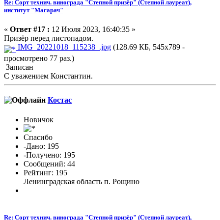
Re: Сорт технич. винограда "Степной призёр" (Степной лауреат),
институт "Магарач"
«
Ответ #17 :
12 Июля 2023, 16:40:35 »
Призёр перед листопадом.
IMG_20221018_115238_.jpg
(128.69 КБ, 545x789 -
просмотрено 77 раз.)
Записан
С уважением Константин.
Костас
Новичок
Спасибо
-Дано: 195
-Получено: 195
Сообщений: 44
Рейтинг: 195
Ленинградская область п. Рощино
Re: Сорт технич. винограда "Степной призёр" (Степной лауреат),