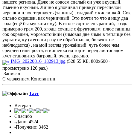
нашего региона. Даже не совсем спелый он уже вкусный.
Именно вкусный. Лично я уловивил привкус переспелой
черешни плюс терпкость (танины) , сладкий с кислинкой. Сок
сильно окрашен, как черничный. Это почти то что я ищу два
года (ещё бы муската ему). В итоге сорт очень ранний, гоздь
примерно грам 200, ягоды сочные с фруктовым плюс танины,
сок окрашен, морозостойкий (зимовал две зимы в теплице без
укрытия, ку (я его ни разу не обрабатывал, болячек не
наблюдается) , на мой взгляд урожайный, чуть более чем
средней силы роста, и вишенка на торте перед листопадом
куст становится багровый, очень красиво.
IMG_20220816_182913.jpg
(528.55 КБ, 800x600 -
просмотрено 126 раз.)
Записан
С уважением Константин.
Tavr
Ветеран
Спасибо
-Дано: 4524
-Получено: 3462