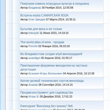
Покупаем семена огородных культур в складчину
Автор
Владимиp
30 Ноября 2014, 12:55:08
Встреча клуба САМАРСКАЯ ЛОЗА
Автор
Олег Шведов
07 Марта 2014, 10:35:11
Бутылки для вина и не только
Автор
kbbutylki
11 Июня 2015, 14:19:15
The world atlas of wine - продам
Автор
PrimVin
03 Января 2016, 05:03:20
Во Владивостоке создан клуб виноградарей
Автор
anatoliigm
05 Апреля 2016, 01:55:17
Приглашение форумчан-виноделов на частные
дегустации
Автор
Кузьмин Игорь Евгеньевич
04 Апреля 2016, 10:13:38
Куплю урожай технических сортов винограда
Автор
Anatoliy
08 Сентября 2016, 14:14:15
Продам инструмент для садоводства
Автор
Игорь В.
09 Декабря 2016, 17:01:23
Ежегодник "Виноград без границ" №6.
Автор
Акованцев Михаил
26 Августа 2017, 09:40:49