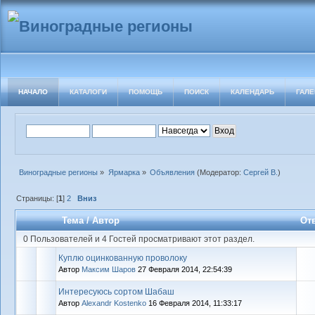
НАЧАЛО
КАТАЛОГИ
ПОМОЩЬ
ПОИСК
КАЛЕНДАРЬ
ГАЛЕ
Виноградные регионы
»
Ярмарка
»
Объявления
(Модератор:
Сергей В.
)
Страницы: [
1
]
2
Вниз
Тема
/
Автор
От
0 Пользователей и 4 Гостей просматривают этот раздел.
Куплю оцинкованную проволоку
Автор
Максим Шаров
27 Февраля 2014, 22:54:39
Интересуюсь сортом Шабаш
Автор
Alexandr Kostenko
16 Февраля 2014, 11:33:17