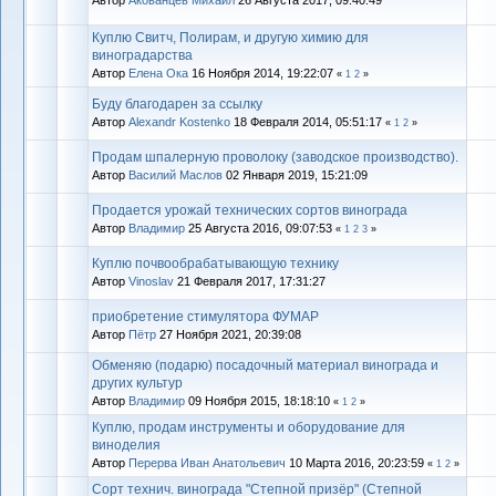
Куплю Свитч, Полирам, и другую химию для
виноградарства
Автор
Елена Ока
16 Ноября 2014, 19:22:07
«
1
2
»
Буду благодарен за ссылку
Автор
Alexandr Kostenko
18 Февраля 2014, 05:51:17
«
1
2
»
Продам шпалерную проволоку (заводское производство).
Автор
Василий Маслов
02 Января 2019, 15:21:09
Продается урожай технических сортов винограда
Автор
Владимиp
25 Августа 2016, 09:07:53
«
1
2
3
»
Куплю почвообрабатывающую технику
Автор
Vinoslav
21 Февраля 2017, 17:31:27
приобретение стимулятора ФУМАР
Автор
Пётр
27 Ноября 2021, 20:39:08
Обменяю (подарю) посадочный материал винограда и
других культур
Автор
Владимиp
09 Ноября 2015, 18:18:10
«
1
2
»
Куплю, продам инструменты и оборудование для
виноделия
Автор
Перерва Иван Анатольевич
10 Марта 2016, 20:23:59
«
1
2
»
Сорт технич. винограда "Степной призёр" (Степной