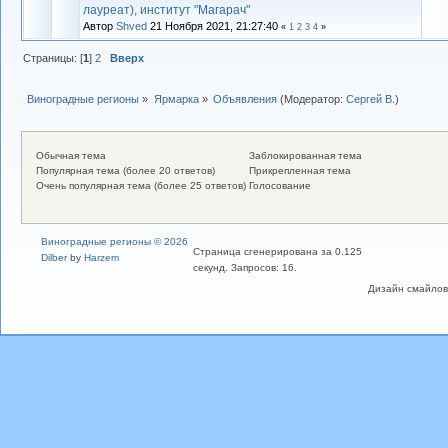
лауреат), институт "Магарач"
Автор
Shved
21 Ноября 2021, 21:27:40
«
1
2
3
4
»
Страницы: [
1
]
2
Вверх
Виноградные регионы
»
Ярмарка
»
Объявления
(Модератор:
Сергей В.
)
Обычная тема
Заблокированная тема
Популярная тема (более 20 ответов)
Прикрепленная тема
Очень популярная тема (более 25 ответов)
Голосование
Виноградные регионы © 2026
Страница сгенерирована за 0.125
Dilber
by
Harzem
секунд. Запросов: 16.
Дизайн смайлов "