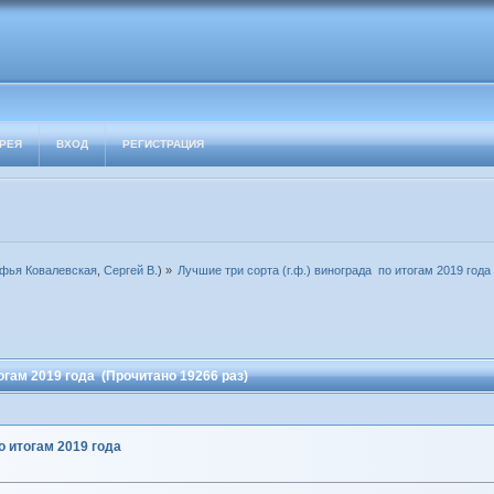
РЕЯ
ВХОД
РЕГИСТРАЦИЯ
фья Ковалевская
,
Сергей В.
) »
Лучшие три сорта (г.ф.) винограда  по итогам 2019 года
тогам 2019 года (Прочитано 19266 раз)
о итогам 2019 года