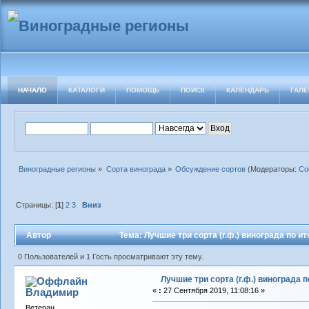
НАЧАЛО
КАТАЛОГИ
ПОМОЩЬ
ПОИСК
КАЛЕНДАРЬ
ГАЛЕ
Виноградные регионы
»
Сорта винограда
»
Обсуждение сортов
(Модераторы:
Со
Страницы: [
1
]
2
3
Вниз
Автор
Тема: Лучшие три сорта (г.ф.) винограда по и
0 Пользователей и 1 Гость просматривают эту тему.
Лучшие три сорта (г.ф.) винограда п
Владимиp
«
:
27 Сентября 2019, 11:08:16 »
Ветеран