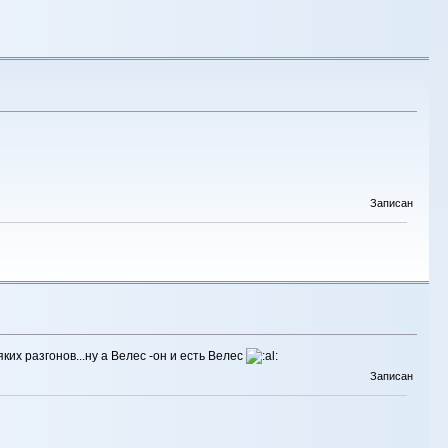
Записан
их разгонов...ну а Велес -он и есть Велес
Записан