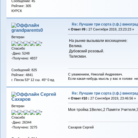
Сообщений: 45
Рейтинг: 305
КУРСК
Re: Лучшие три сорта (г.ф.) виногра
grandparents0
«
Ответ #9 :
27 Сентября 2019, 23:23:23 »
Ветеран
На рынке вызывали восхищение:
Велика.
Спасибо
Дубовский розовый.
-Дано: 5248
Талисман.
-Получено: 4837
Сообщений: 825
С уважением, Николай Андреевич.
Рейтинг: 4841
Если какая-нибудь мысль у вас в голове не 
г. Пенза 53* 12 сш. 45* 0 вд.
Re: Лучшие три сорта (г.ф.) виногра
Сергей
Сахаров
«
Ответ #10 :
27 Сентября 2019, 23:46:56 »
Ветеран
Моя тройка:1Велес,2 Памяти Учителя,3 
Спасибо
-Дано: 26344
-Получено: 3275
Сахаров Сергей