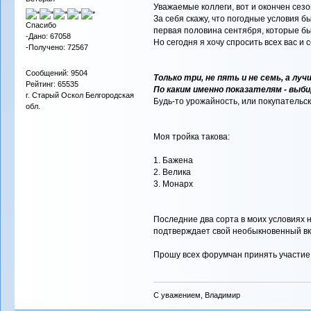
Уважаемые коллеги, вот и окончен сез
За себя скажу, что погодные условия 
Спасибо
первая половина сентября, которые бы
-Дано: 67058
Но сегодня я хочу спросить всех вас и 
-Получено: 72567
Сообщений: 9504
Только три, не пять и не семь, а л
Рейтинг: 65535
По каким именно показателям - выб
г. Старый Оскол Белгородская
Будь-то урожайность, или покупательск
обл.
Моя тройка такова:
1. Бажена
2. Велика
3. Монарх
Последние два сорта в моих условиях н
подтверждает свой необыкновенный вк
Прошу всех форумчан принять участие 
С уважением, Владимир