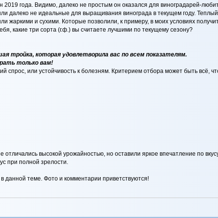
он 2019 года. Видимо, далеко не простым он оказался для виноградарей-люб
были далеко не идеальные для выращивания винограда в текущем году. Теплый
ли жаркими и сухими. Которые позволили, к примеру, в моих условиях получи
себя, какие три сорта (г.ф.) вы считаете лучшими по текущему сезону?
учшая тройка, которая удовлетворила вас по всем показателям.
ирать только вам!
ий спрос, или устойчивость к болезням. Критерием отбора может быть всё, чт
е отличались высокой урожайностью, но оставили яркое впечатление по вкусу
ус при полной зрелости.
в данной теме. Фото и комментарии приветствуются!