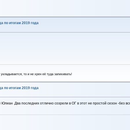
да по итогам 2019 года
укладывается, то и не хрен её туда запихивать!
да по итогам 2019 года
Юлиан .Два последних отлично созрели в ОГ в этот не простой сезон -без всяк