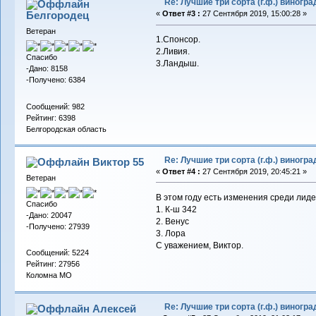
Re: Лучшие три сорта (г.ф.) виногра
Белгородец
«
Ответ #3 :
27 Сентября 2019, 15:00:28 »
Ветеран
1.Спонсор.
2.Ливия.
Спасибо
3.Ландыш.
-Дано: 8158
-Получено: 6384
Сообщений: 982
Рейтинг: 6398
Белгородская область
Re: Лучшие три сорта (г.ф.) виногра
Виктор 55
«
Ответ #4 :
27 Сентября 2019, 20:45:21 »
Ветеран
В этом году есть изменения среди лиде
Спасибо
1. К-ш 342
-Дано: 20047
2. Венус
-Получено: 27939
3. Лора
С уважением, Виктор.
Сообщений: 5224
Рейтинг: 27956
Коломна МО
Re: Лучшие три сорта (г.ф.) виногра
Алексей