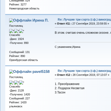
Сообщений: 514
Рейтинг: 3277
Нижегородская область
Re: Лучшие три сорта (г.ф.) виногра
Ирина П.
«
Ответ #11 :
27 Сентября 2019, 23:59:55 »
Постоялец
В этом. считаю очень сложном сезоне.
Спасибо
-Дано: 1924
-Получено: 890
С уважением,Ирина
Сообщений: 131
Рейтинг: 890
Оренбургская область
Re: Лучшие три сорта (г.ф.) виногра
pavel5158
«
Ответ #12 :
28 Сентября 2019, 07:13:07 »
Постоялец
1. Преображение
Спасибо
2. Подарок Несветая
-Дано: 2128
3.Тасон
-Получено: 1420
Сообщений: 227
Рейтинг: 1420
ульяновск