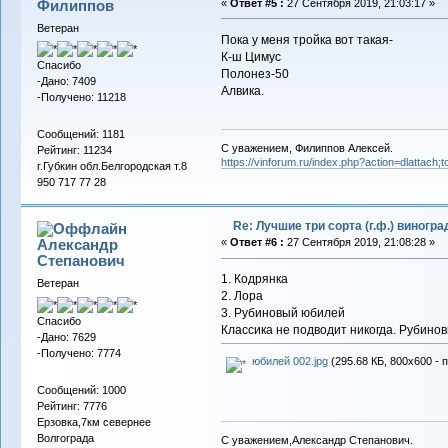
Филиппов
«
Ответ #5 :
27 Сентября 2019, 21:03:17 »
Ветеран
Пока у меня тройка вот такая-
К-ш Цимус
Спасибо
Полонез-50
-Дано: 7409
Алвика.
-Получено: 11218
Сообщений: 1181
С уважением, Филиппов Алексей.
Рейтинг: 11234
https://vinforum.ru/index.php?action=dlattach
г.Губкин обл.Белгородская т.8
950 717 77 28
Re: Лучшие три сорта (г.ф.) виногра
Александр
«
Ответ #6 :
27 Сентября 2019, 21:08:28 »
Cтепанович
1. Кодрянка
Ветеран
2. Лора
3. Рубиновый юбилей
Спасибо
Классика не подводит никогда. Рубинов
-Дано: 7629
-Получено: 7774
юбилей 002.jpg
(295.68 КБ, 800x600 - 
Сообщений: 1000
Рейтинг: 7776
Ерзовка,7км севернее
Волгограда
С уважением,Александр Степанович.