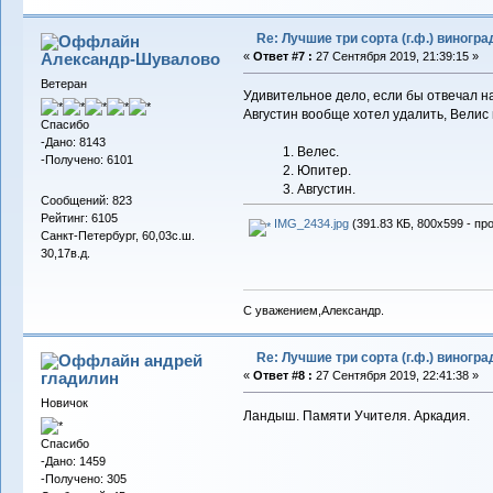
Re: Лучшие три сорта (г.ф.) виногра
Александр-Шувалово
«
Ответ #7 :
27 Сентября 2019, 21:39:15 »
Ветеран
Удивительное дело, если бы отвечал на
Августин вообще хотел удалить, Велис 
Спасибо
-Дано: 8143
1. Велес.
-Получено: 6101
2. Юпитер.
3. Августин.
Сообщений: 823
Рейтинг: 6105
IMG_2434.jpg
(391.83 КБ, 800x599 - пр
Санкт-Петербург, 60,03с.ш.
30,17в.д.
С уважением,Александр.
Re: Лучшие три сорта (г.ф.) виногра
андрей
гладилин
«
Ответ #8 :
27 Сентября 2019, 22:41:38 »
Новичок
Ландыш. Памяти Учителя. Аркадия.
Спасибо
-Дано: 1459
-Получено: 305