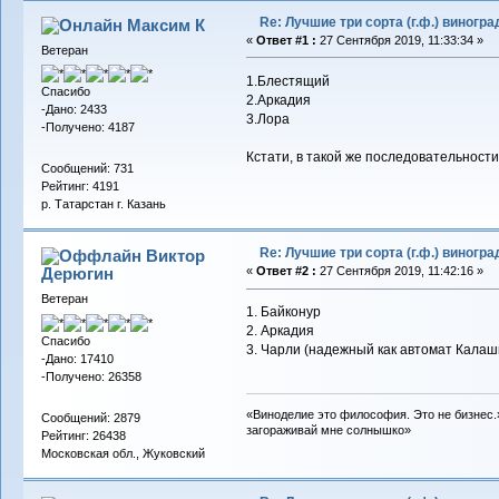
Re: Лучшие три сорта (г.ф.) виногра
Максим К
«
Ответ #1 :
27 Сентября 2019, 11:33:34 »
Ветеран
1.Блестящий
Спасибо
2.Аркадия
-Дано: 2433
3.Лора
-Получено: 4187
Кстати, в такой же последовательности
Сообщений: 731
Рейтинг: 4191
р. Татарстан г. Казань
Re: Лучшие три сорта (г.ф.) виногра
Виктор
Дерюгин
«
Ответ #2 :
27 Сентября 2019, 11:42:16 »
Ветеран
1. Байконур
2. Аркадия
Спасибо
3. Чарли (надежный как автомат Калаш
-Дано: 17410
-Получено: 26358
«Виноделие это философия. Это не бизнес.»
Сообщений: 2879
загораживай мне солнышко»
Рейтинг: 26438
Московская обл., Жуковский