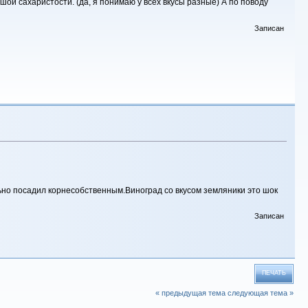
шой сахаристости. (да, я понимаю у всех вкусы разные) А по поводу
Записан
но посадил корнесобственным.Виноград со вкусом земляники это шок
Записан
ПЕЧАТЬ
« предыдущая тема
следующая тема »