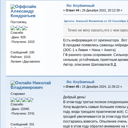
Re: Клубничный
Александр
«
Ответ #4 :
26 Декабря 2022, 20:12:39 »
Кондратьев
Цитата: Алексей Филиппов от 10 Сентября 2
Постоялец
Точно не могу сказать,что с чем ск
Спасибо
-Дано: 826
Есть информация от оригинатора . Вот
-Получено: 1015
В продаже появились саженцы гибрид
(ЗОС-1 х Ливия + Нина + Анюта)
Сообщений: 100
ГФ раннего срока созревания. Сильноро
Рейтинг: 1015
сильным, устойчивым, приятным аромат
Латвия г.Даугавпилс
Автор, описание Шаповалов В.Д.
Re: Клубничный
Николай
Владимирович
«
Ответ #5 :
15 Декабря 2024, 11:39:22 »
Старожил
Добрый день!
В этом году третье полное плодоношен
Спасибо
Хочу выделить самые большие плюсы у 
-Дано: 22945
году, когда трещало практически всё).
-Получено: 3741
гроздей увеличивается (в этом году бо
постараюсь взвесить. Опыление очень х
Сообщений: 331
ещё в этом году обратил внимание на т