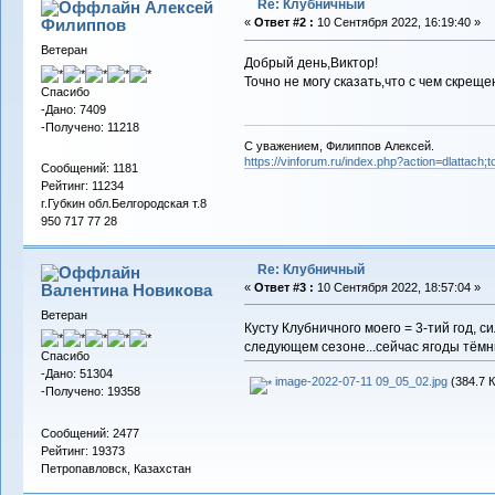
Re: Клубничный
Алексей
Филиппов
«
Ответ #2 :
10 Сентября 2022, 16:19:40 »
Ветеран
Добрый день,Виктор!
Точно не могу сказать,что с чем скрещ
Спасибо
-Дано: 7409
-Получено: 11218
С уважением, Филиппов Алексей.
https://vinforum.ru/index.php?action=dlattach
Сообщений: 1181
Рейтинг: 11234
г.Губкин обл.Белгородская т.8
950 717 77 28
Re: Клубничный
Валентина Новикова
«
Ответ #3 :
10 Сентября 2022, 18:57:04 »
Ветеран
Кусту Клубничного моего = 3-тий год,
следующем сезоне...сейчас ягоды тёмн
Спасибо
-Дано: 51304
image-2022-07-11 09_05_02.jpg
(384.7 К
-Получено: 19358
Сообщений: 2477
Рейтинг: 19373
Петропавловск, Казахстан