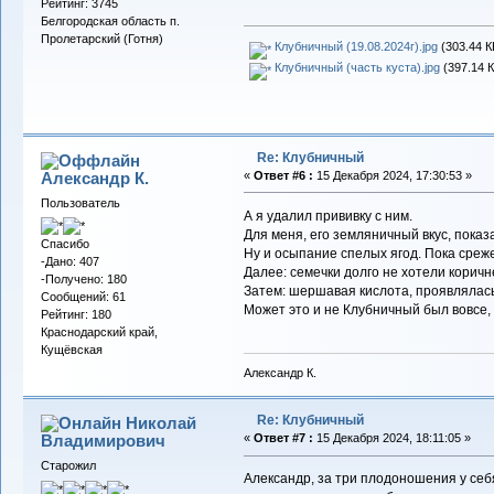
Рейтинг: 3745
Белгородская область п.
Пролетарский (Готня)
Клубничный (19.08.2024г).jpg
(303.44 К
Клубничный (часть куста).jpg
(397.14 К
Re: Клубничный
Александр К.
«
Ответ #6 :
15 Декабря 2024, 17:30:53 »
Пользователь
А я удалил прививку с ним.
Для меня, его земляничный вкус, показ
Спасибо
Ну и осыпание спелых ягод. Пока среж
-Дано: 407
Далее: семечки долго не хотели коричн
-Получено: 180
Затем: шершавая кислота, проявлялась
Сообщений: 61
Может это и не Клубничный был вовсе, 
Рейтинг: 180
Краснодарский край,
Кущёвская
Александр К.
Re: Клубничный
Николай
Владимирович
«
Ответ #7 :
15 Декабря 2024, 18:11:05 »
Старожил
Александр, за три плодоношения у себ