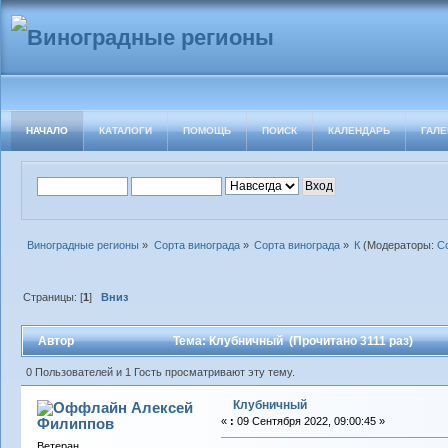
НАЧАЛО
КАТАЛОГИ
ПОМОЩЬ
ПОИСК
КАЛЕНДАРЬ
ГАЛЕ
Виноградные регионы
»
Сорта винограда
»
Сорта винограда
»
К
(Модераторы:
С
Страницы: [
1
]
Вниз
Автор
Тема: Клубничный (Прочитано 3111 раз)
0 Пользователей и 1 Гость просматривают эту тему.
Клубничный
Алексей
Филиппов
«
:
09 Сентября 2022, 09:00:45 »
Ветеран