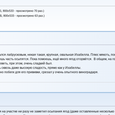
Б, 800x533 - просмотрено 70 раз.)
Б, 800x533 - просмотрено 63 раз.)
ался лабрусковым, некая такая, крупная, овальная Изабелла. Плюс мякоть, п
ешь часть осыпятся. Пока помоешь, ещё много ягод оторвётся. В общем, на г
еветь, при этом, очень сладкий был.
 сквозь даже высокую сладость, прямо как у Изабеллы.
но побеги для его прививки, срезал у очень опытного виноградаря.
я на участке ни разу не заметил осыпания ягод (даже оставленные несколько