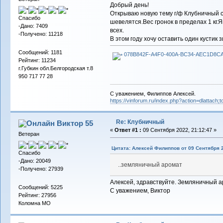
Добрый день!
Открываю новую тему г/ф Клубничный с
Спасибо
шевелятся.Вес гронок в пределах 1 кг.Я
-Дано: 7409
всех.
-Получено: 11218
В этом году хочу оставить один кустик
Сообщений: 1181
078B842F-A4F0-400A-BC34-AEC1D8CA
Рейтинг: 11234
г.Губкин обл.Белгородская т.8
950 717 77 28
С уважением, Филиппов Алексей.
https://vinforum.ru/index.php?action=dlattach
Re: Клубничный
Виктор 55
«
Ответ #1 :
09 Сентября 2022, 21:12:47 »
Ветеран
Цитата: Алексей Филиппов от 09 Сентября 2
Спасибо
-Дано: 20049
..земляничный аромат
-Получено: 27939
Алексей, здравствуйте. Земляничный ар
Сообщений: 5225
С уважением, Виктор
Рейтинг: 27956
Коломна МО