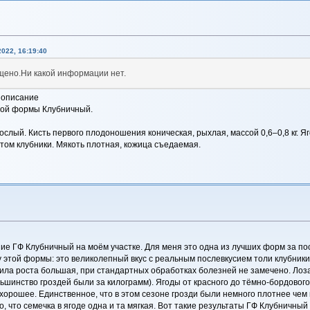
022, 16:19:40
рещено.Ни какой информации нет.
 описание
ной формы Клубничный.
слый. Кисть первого плодоношения коническая, рыхлая, массой 0,6–0,8 кг. Я
ом клубники. Мякоть плотная, кожица съедаемая.
ие ГФ Клубничный на моём участке. Для меня это одна из лучших форм за пос
этой формы: это великолепный вкус с реальным послевкусием толи клубники,
 Сила роста большая, при стандартных обработках болезней не замечено. Лоза
льшинство гроздей были за килограмм). Ягоды от красного до тёмно-бордового
орошее. Единственное, что в этом сезоне грозди были немного плотнее чем в
о, что семечка в ягоде одна и та мягкая. Вот такие результаты ГФ Клубничный