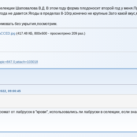
елекции Шаповалова В.Д. В этом году форма плодоносит второй год у меня.П
года не давится.Ягоды в пределах 8-10гр,конечно не крупные.Зато какой вкус,
 зимовать без укрытия,посмотрим.
CCED.jpg
(417.48 КБ, 800x600 - просмотрено 209 раз.)
;topic=847.0;attach=103018
022, 09:00:45
омат от лабрусок в "крови", использовались ли лабруски в селекции, если зна