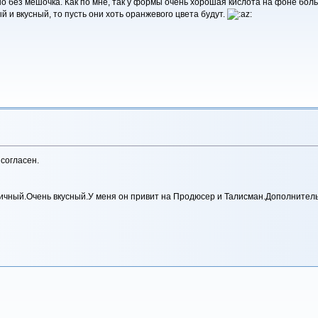
о без мешочка. Как по мне, так у формы очень хорошая кислота на фоне боль
й и вкусный, то пусть они хоть оранжевого цвета будут.
 согласен.
ичный.Очень вкусный.У меня он привит на Продюсер и Талисман.Дополнитель