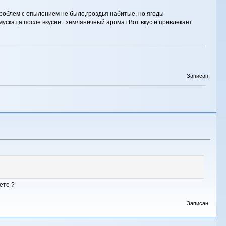
роблем с опылением не было,гроздья набитые, но ягоды
мускат,а после вкусие...земляничный аромат.Вот вкус и привлекает
Записан
ете ?
Записан