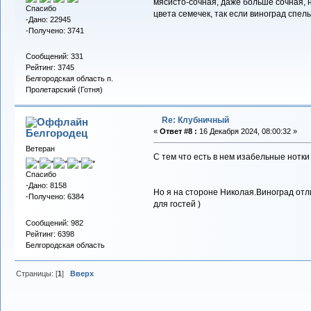
мясисто-сочная, даже больше сочная, н
Спасибо
цвета семечек, так если виноград спелы
-Дано: 22945
-Получено: 3741
Сообщений: 331
Рейтинг: 3745
Белгородская область п.
Пролетарский (Готня)
Re: Клубничный
Белгородец
«
Ответ #8 :
16 Декабря 2024, 08:00:32 »
Ветеран
С тем что есть в нем изабельные нотки
Спасибо
-Дано: 8158
Но я на стороне Николая.Виноград отл
-Получено: 6384
для гостей )
Сообщений: 982
Рейтинг: 6398
Белгородская область
Страницы: [
1
]
Вверх