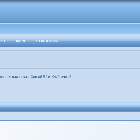
РЕЯ
ВХОД
РЕГИСТРАЦИЯ
офья Ковалевская
,
Сергей В.
) »
Клубничный 