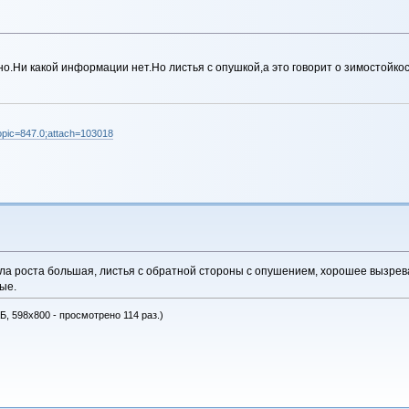
ено.Ни какой информации нет.Но листья с опушкой,а это говорит о зимостойкос
;topic=847.0;attach=103018
 сила роста большая, листья с обратной стороны с опушением, хорошее вызре
ые.
Б, 598x800 - просмотрено 114 раз.)