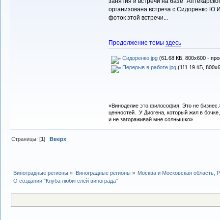
занятия и встречи на базе "Аптекарско
организована встреча с Сидоренко Ю.И.
фоток этой встречи...
Продолжение темы
здесь
Сидоренко.jpg
(61.68 КБ, 800x600 - пр
Перерыв в работе.jpg
(111.19 КБ, 800x
«Виноделие это философия. Это не бизнес.
ценностей. У Диогена, который жил в бочке,
и не загораживай мне солнышко»
Страницы: [
1
]
Вверх
Виноградные регионы
»
Виноградные регионы
»
Москва и Московская область, 
О создании "Клуба любителей винограда"