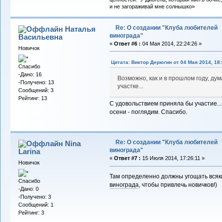
и не загораживай мне солнышко»
Re: О создании "Клуба любителей
Наталья
винограда"
Васильевна
«
Ответ #6 :
04 Мая 2014, 22:24:26 »
Новичок
Цитата: Виктор Дерюгин от 04 Мая 2014, 18:
Спасибо
-Дано: 16
Возможно, как и в прошлом году, ду
-Получено: 13
участке...
Сообщений: 3
Рейтинг: 13
С удовольствием приняла бы участие...
осени - поглядим. Спасибо.
Re: О создании "Клуба любителей
Nina
винограда"
Larina
«
Ответ #7 :
15 Июля 2014, 17:26:11 »
Новичок
Там определенно должны угощать всяк
Спасибо
винограда
, чтобы привлечь новичков!)
-Дано: 0
-Получено: 3
Сообщений: 1
Рейтинг: 3