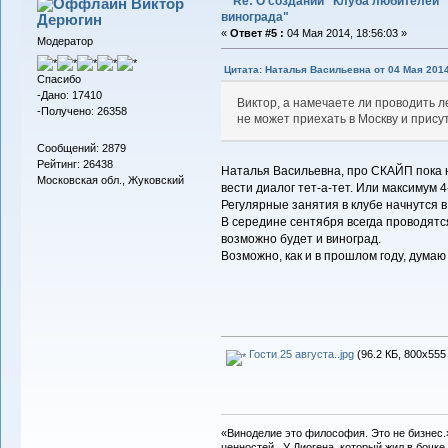
Re: О создании "Клуба любителей
Виктор
винограда"
Дерюгин
«
Ответ #5 :
04 Мая 2014, 18:56:03 »
Модератор
Цитата: Наталья Васильевна от 04 Мая 2014
Спасибо
-Дано: 17410
Виктор, а намечаете ли проводить л
-Получено: 26358
не может приехать в Москву и прису
Сообщений: 2879
Рейтинг: 26438
Наталья Васильевна, про СКАЙП пока н
Московская обл., Жуковский
вести диалог тет-а-тет. Или максимум 4
Регулярные занятия в клубе начнутся в 
В середине сентября всегда проводятся
возможно будет и виноград.
Возможно, как и в прошлом году, думаю 
Гости 25 августа..jpg
(96.2 КБ, 800x555
«Виноделие это философия. Это не бизнес.
ценностей. У Диогена, который жил в бочке,