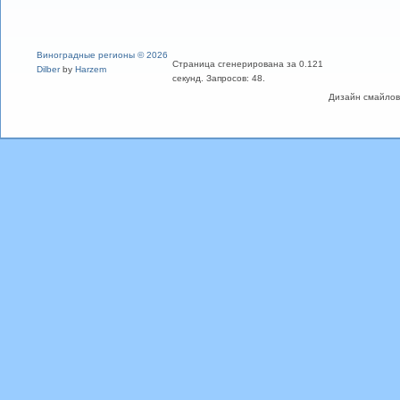
Виноградные регионы © 2026
Страница сгенерирована за 0.121
Dilber
by
Harzem
секунд. Запросов: 48.
Дизайн смайлов "