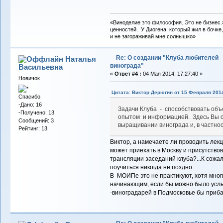
«Виноделие это философия. Это не бизнес.
ценностей. У Диогена, который жил в бочке,
и не загораживай мне солнышко»
Re: О создании "Клуба любителей
Наталья
винограда"
Васильевна
«
Ответ #4 :
04 Мая 2014, 17:27:40 »
Новичок
Цитата: Виктор Дерюгин от 15 Февраля 2014
Спасибо
-Дано: 16
Задачи Клуба - способствовать об
-Получено: 13
опытом и информацией. Здесь Вы с
Сообщений: 3
выращивании винограда и, в частнос
Рейтинг: 13
Виктор, а намечаете ли проводить лекц
может приехать в Москву и присутство
трансляции заседаний клуба?...К сожал
поучиться никогда не поздно.
В МОИПе это не практикуют, хотя мно
начинающим, если бы можно было услы
-виноградарей в Подмосковье бы приба