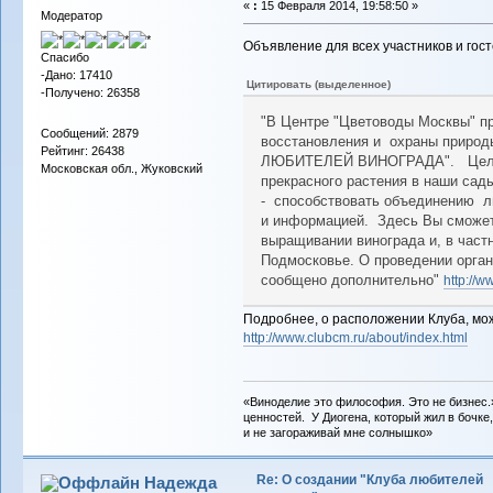
«
:
15 Февраля 2014, 19:58:50 »
Модератор
Объявление для всех участников и гос
Спасибо
-Дано: 17410
Цитировать (выделенное)
-Получено: 26358
"В Центре "Цветоводы Москвы" п
Сообщений: 2879
восстановления и охраны природы
Рейтинг: 26438
ЛЮБИТЕЛЕЙ ВИНОГРАДА". Цель 
Московская обл., Жуковский
прекрасного растения в наши са
- способствовать объединению 
и информацией. Здесь Вы сможет
выращивании винограда и, в част
Подмосковье. О проведении орга
сообщено дополнительно"
http://w
Подробнее, о расположении Клуба, мо
http://www.clubcm.ru/about/index.html
«Виноделие это философия. Это не бизнес.
ценностей. У Диогена, который жил в бочке,
и не загораживай мне солнышко»
Re: О создании "Клуба любителей
Надежда