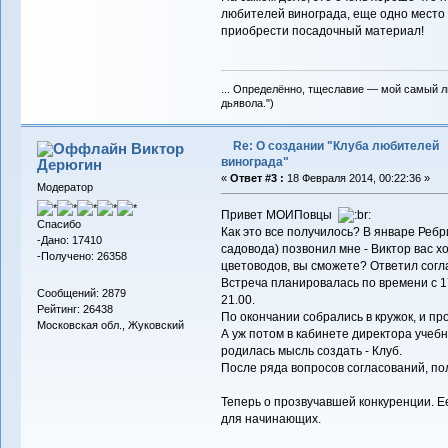
любителей винограда, еще одно место в
приобрести посадочный материал!
... Определённо, тщеславие — мой самый л
дьявола.")
Re: О создании "Клуба любителей
Виктор
винограда"
Дерюгин
«
Ответ #3 :
18 Февраля 2014, 00:22:36 »
Модератор
Привет МОИПовцы
Спасибо
Как это все получилось? В январе Ребри
-Дано: 17410
садовода) позвонил мне - Виктор вас х
-Получено: 26358
цветоводов, вы сможете? Ответил согл
Встреча планировалась по времени с 17
Сообщений: 2879
21.00.
Рейтинг: 26438
По окончании собрались в кружок, и пр
Московская обл., Жуковский
А уж потом в кабинете директора учебн
родилась мысль создать - Клуб.
После ряда вопросов согласований, по
Теперь о прозвучавшей конкуренции. Ее 
для начинающих.