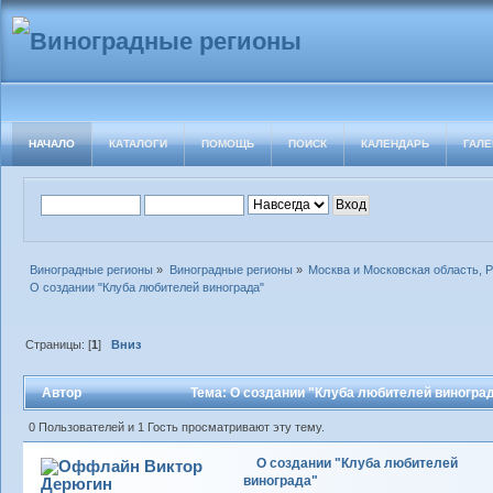
НАЧАЛО
КАТАЛОГИ
ПОМОЩЬ
ПОИСК
КАЛЕНДАРЬ
ГАЛЕ
Виноградные регионы
»
Виноградные регионы
»
Москва и Московская область, 
О создании "Клуба любителей винограда"
Страницы: [
1
]
Вниз
Автор
Тема: О создании "Клуба любителей виноград
0 Пользователей и 1 Гость просматривают эту тему.
О создании "Клуба любителей
Виктор
винограда"
Дерюгин