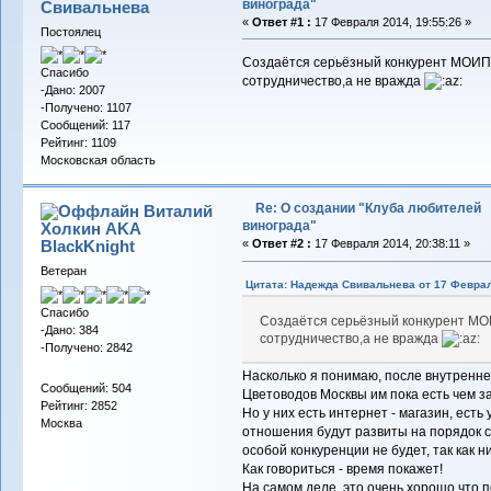
винограда"
Свивальнева
«
Ответ #1 :
17 Февраля 2014, 19:55:26 »
Постоялец
Создаётся серьёзный конкурент МОИПу
Спасибо
сотрудничество,а не вражда
-Дано: 2007
-Получено: 1107
Сообщений: 117
Рейтинг: 1109
Московская область
Re: О создании "Клуба любителей
Виталий
винограда"
Холкин AKA
BlackKnight
«
Ответ #2 :
17 Февраля 2014, 20:38:11 »
Ветеран
Цитата: Надежда Свивальнева от 17 Феврал
Спасибо
Создаётся серьёзный конкурент МО
-Дано: 384
сотрудничество,а не вражда
-Получено: 2842
Насколько я понимаю, после внутренне
Сообщений: 504
Цветоводов Москвы им пока есть чем з
Рейтинг: 2852
Но у них есть интернет - магазин, есть
Москва
отношения будут развиты на порядок 
особой конкуренции не будет, так как 
Как говориться - время покажет!
На самом деле, это очень хорошо что 