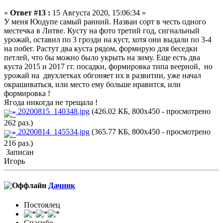
«
Ответ #13 :
15 Августа 2020, 15:06:34 »
У меня Юодупе самый ранний. Назван сорт в честь одного
местечка в Литве. Кусту на фото третий год, сигнальный
урожай, оставил по 3 грозди на куст, хотя они выдали по 3-4
на побег. Растут два куста рядом, формирую для беседки
петлей, что бы можно было укрыть на зиму. Еще есть два
куста 2015 и 2017 гг. посадки, формировка типа веерной, но
урожай на двухлетках обгоняет их в развитии, уже начал
окрашиваться, или место ему больше нравится, или
формировка !
Ягода никогда не трещала !
20200815_140348.jpg
(426.02 КБ, 800x450 - просмотрено
262 раз.)
20200814_145534.jpg
(365.77 КБ, 800x450 - просмотрено
216 раз.)
Записан
Игорь
Дачник
Постоялец
Спасибо