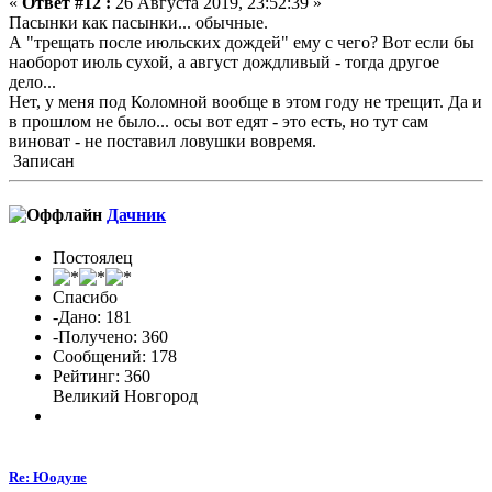
«
Ответ #12 :
26 Августа 2019, 23:52:39 »
Пасынки как пасынки... обычные.
А "трещать после июльских дождей" ему с чего? Вот если бы
наоборот июль сухой, а август дождливый - тогда другое
дело...
Нет, у меня под Коломной вообще в этом году не трещит. Да и
в прошлом не было... осы вот едят - это есть, но тут сам
виноват - не поставил ловушки вовремя.
Записан
Дачник
Постоялец
Спасибо
-Дано: 181
-Получено: 360
Сообщений: 178
Рейтинг: 360
Великий Новгород
Re: Юодупе