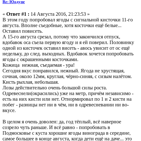
Re: Юодупе
«
Ответ #1 :
14 Августа 2016, 21:23:53 »
В этом году попробовал ягоды с сигнальной кисточки 11-го
августа. Вполне съедобные, хотя косточки ещё белые...
Оставил повисеть.
А 15-го августа срезал, потому что закончился отпуск,
вдобавок оса съела первую ягоду и я ей поверил. Половинку
одной из кисточек оставил висеть - авось увисит от ос ещё
недельку, до след. выходных. Вдобавок хочется попробовать
ягоды с окрашенными косточками.
Кожица нежная, съедаемая - ура!
Сегодня вкус понравился, нежный. Ягода не хрустящая,
сочная, около 12мм, круглая, чёрно-синяя, с сизым налётом.
Кисть рыхлая, небольшая.
Лозы действительно очень большой силы роста.
Одревеснели(окрасились) уже на метр, причём независимо -
есть на них кисти или нет. Отнормировал по 1 и 2 кисти на
побег - разницы нет ни в чём, ни в одревесневании ни во-
вкусе.
В целом я очень доволен: да, год тёплый, всё наверное
созрело чуть раньше. И всё равно - попробовать в
Подмосковье с куста хорошие ягоды винограда в середине,
самое большее в конце августа, когда дети ещё на даче... это