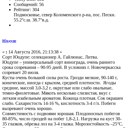
Сообщений: 56
Рейтинг: 304
Подмосковье, север Коломенского р-на, пос. Пески.
55.2°с.ш. 38.7°в.д.
Юодупе
«
:
14 Августа 2016, 21:13:38 »
Сорт Юодупе: селекционер А. Гайлюнас, Литва.
Юодупе – универсальный сорт винограда, очень раннего
срока созревания – 90-95 дней. В условиях г. Новочеркасска
созревает 20 июля.
Кусты очень большой силы роста. Грозди мелкие, 90-140 г,
конические, иногда с крылом, средней плотности. Ягоды
средние, массой 3,0-3,2 г, округлые или слабо овальные,
темно-фиолетовые. Мякоть несколько слизистая, вкус с
легким изабельным ароматом. Кожица плотная. Сок окрашен
слабо. Сахаристость 14-16 %, кислотность 3-4 г/л. Побеги
вызревают очень хорошо.
Совместимость с подвоями хорошая. Плодоносных побегов
80-85%, число гроздей на побег 1,8-2,1. Нагрузка на куст 30-
35 глазков, обрезка лоз на 3-4 глазка. Морозостойкость –25°С.