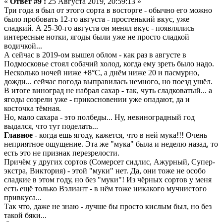
«
Ответ #9 :
25 Августа 2019, 20:59:13 »
Три года я был от этого сорта в восторге - обычно его можно
было пробовать 12-го августа - простенький вкус, уже
сладкий. А 25-30-го августа он менял вкус - появлялись
интересные нотки, ягоды были уже не просто сладкой
водичкой...
А сейчас в 2019-ом вышел облом - как раз в августе в
Подмосковье стоял собачий холод, когда ему зреть было надо.
Несколько ночей ниже +8°С, а днём ниже 20 и пасмурно,
дожди... сейчас погода выправилась немного, но поезд ушёл.
В итоге виноград не набрал сахар - так, чуть сладковатый... а
ягоды созрели уже - прикосновении уже опадают, да и
косточка тёмная.
Но, мало сахара - это полбеды... Ну, невиноградный год
выдался, что тут поделать...
Главное
- когда ешь ягоду, кажется, что в ней мука!!! Очень
неприятное ощущение. Эта же "мука" была и неделю назад, то
есть это не признак перезрелости.
Причём у других сортов (Сомерсет сидлис, Ажурный, Супер-
экстра, Виктория) - этой "муки" нет. Да, они тоже не особо
сладкие в этом году, но без "муки"! Из чёрных сортов у меня
есть ещё только Вэлиант - в нём тоже никакого мучнистого
привкуса...
Так что, даже не знаю - лучше бы просто кислым был, но без
такой бяки...