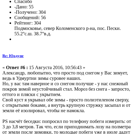
Спасибо
-Дано: 55
-Получено: 304
Сообщений: 56
Рейтинг: 304
Подмосковье, север Коломенского р-на, пос. Пески.
55.2°с.ш. 38.7°в.д.
Re: Юодупе
«
Ответ #6 :
15 Августа 2016, 10:56:43 »
Александр, любопытно, что просто под снегом у Вас зимует,
ведь в Удмуртии зимы суровее наших.
Но, у вас там наверное и со снегом получше - у нас снежный
покров зимой неустойчивый стал. Мороз без снега - запросто,
оттого и пляски с укрытием.
Свой куст я укрывал обе зимы - просто полиэтиленом сверху,
с открытыми боками, а внутрь крупную стружку засыпал и от
земли её изолировал, чтобы не намокла.
PS насчёт беседки: попросил по телефону побеги измерить: от
3 до 3,8 метров. Так что, если приподнимать лозу на полметра
от земли после зимовки, то молодые побеги уже в июле дадут