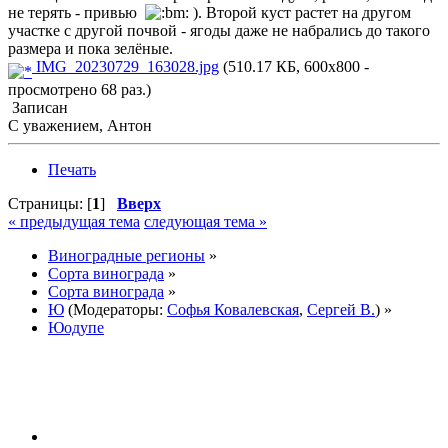
не терять - привью
). Второй куст растет на другом
участке с другой почвой - ягоды даже не набрались до такого
размера и пока зелёные.
IMG_20230729_163028.jpg
(510.17 КБ, 600x800 -
просмотрено 68 раз.)
Записан
С уважением, Антон
Печать
Страницы: [
1
]
Вверх
« предыдущая тема
следующая тема »
Виноградные регионы
»
Сорта винограда
»
Сорта винограда
»
Ю
(Модераторы:
Софья Ковалевская
,
Сергей В.
) »
Юодупе