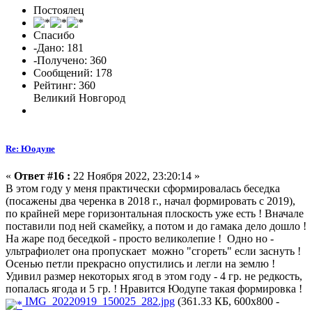
Постоялец
Спасибо
-Дано: 181
-Получено: 360
Сообщений: 178
Рейтинг: 360
Великий Новгород
Re: Юодупе
«
Ответ #16 :
22 Ноября 2022, 23:20:14 »
В этом году у меня практически сформировалась беседка
(посажены два черенка в 2018 г., начал формировать с 2019),
по крайней мере горизонтальная плоскость уже есть ! Вначале
поставили под ней скамейку, а потом и до гамака дело дошло !
На жаре под беседкой - просто великолепие ! Одно но -
ультрафиолет она пропускает можно "сгореть" если заснуть !
Осенью петли прекрасно опустились и легли на землю !
Удивил размер некоторых ягод в этом году - 4 гр. не редкость,
попалась ягода и 5 гр. ! Нравится Юодупе такая формировка !
IMG_20220919_150025_282.jpg
(361.33 КБ, 600x800 -