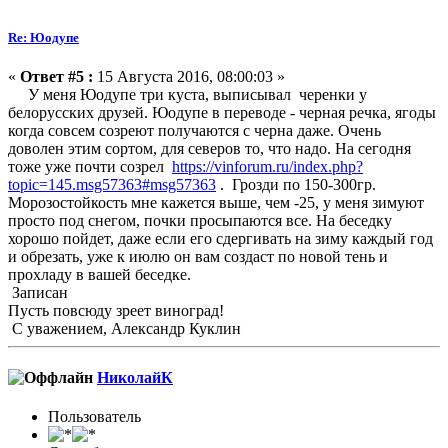
Re: Юодупе
«
Ответ #5 :
15 Августа 2016, 08:00:03 »
У меня Юодупе три куста, выписывал черенки у
белорусских друзей. Юодупе в переводе - черная речка, ягоды
когда совсем созреют получаются с черна даже. Очень
доволен этим сортом, для северов то, что надо. На сегодня
тоже уже почти созрел
https://vinforum.ru/index.php?
topic=145.msg57363#msg57363
. Грозди по 150-300гр.
Морозостойкость мне кажется выше, чем -25, у меня зимуют
просто под снегом, почки просыпаются все. На беседку
хорошо пойдет, даже если его сдергивать на зиму каждый год
и обрезать, уже к июлю он вам создаст по новой тень и
прохладу в вашей беседке.
Записан
Пусть повсюду зреет виноград!
С уважением, Александр Куклин
НиколайК
Пользователь