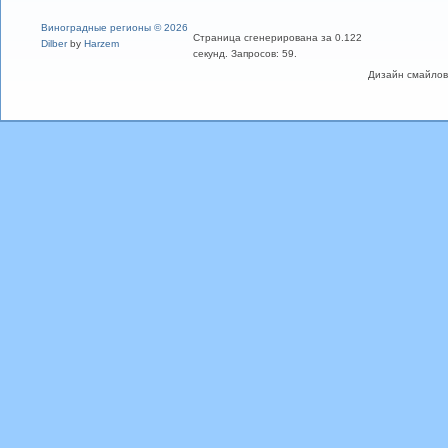
Виноградные регионы © 2026
Страница сгенерирована за 0.122
Dilber
by
Harzem
секунд. Запросов: 59.
Дизайн смайлов "