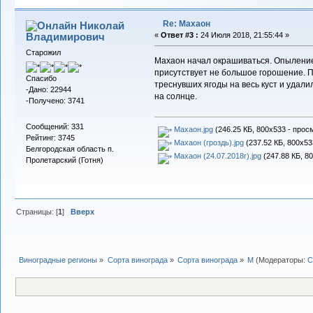
Re: Махаон
Николай
Владимирович
«
Ответ #3 :
24 Июля 2018, 21:55:44 »
Старожил
Махаон начал окрашиваться. Опыление 
присутствует не большое горошение. 
Спасибо
треснувших ягоды на весь куст и удали
-Дано: 22944
на солнце.
-Получено: 3741
Сообщений: 331
Махаон.jpg
(246.25 КБ, 800x533 - прос
Рейтинг: 3745
Махаон (гроздь).jpg
(237.52 КБ, 800x53
Белгородская область п.
Махаон (24.07.2018г).jpg
(247.88 КБ, 8
Пролетарский (Готня)
Страницы: [
1
]
Вверх
Виноградные регионы
»
Сорта винограда
»
Сорта винограда
»
М
(Модераторы:
С