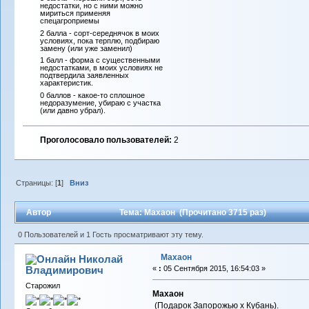
недостатки, но с ними можно
мириться применяя
спецагроприемы
2 балла - сорт-середнячок в моих
условиях, пока терплю, подбираю
замену (или уже заменил)
1 балл - форма с существенными
недостатками, в моих условиях не
подтвердила заявленных
характеристик.
0 баллов - какое-то сплошное
недоразумение, убираю с участка
(или давно убрал).
Проголосовало пользователей:
2
Страницы: [
1
]
Вниз
Автор
Тема: Махаон (Прочитано 3715 раз)
0 Пользователей и 1 Гость просматривают эту тему.
Махаон
Николай
Владимирович
«
:
05 Сентября 2015, 16:54:03 »
Старожил
Махаон
(Подарок Запорожью х Кубань).