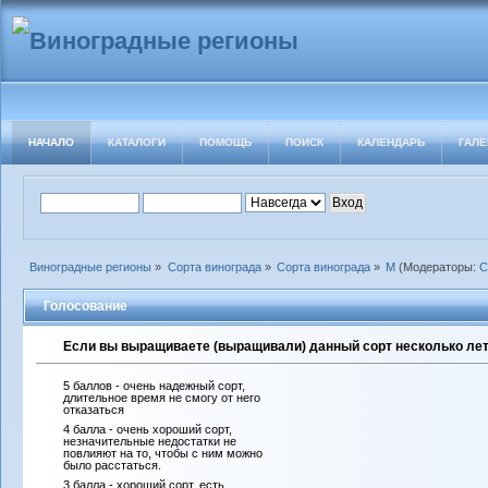
НАЧАЛО
КАТАЛОГИ
ПОМОЩЬ
ПОИСК
КАЛЕНДАРЬ
ГАЛЕ
Виноградные регионы
»
Сорта винограда
»
Сорта винограда
»
М
(Модераторы:
С
Голосование
Если вы выращиваете (выращивали) данный сорт несколько лет 
5 баллов - очень надежный сорт,
длительное время не смогу от него
отказаться
4 балла - очень хороший сорт,
незначительные недостатки не
повлияют на то, чтобы с ним можно
было расстаться.
3 балла - хороший сорт, есть