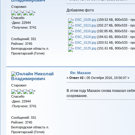
Старожил
Добавляю фото
Спасибо
DSC_0105.jpg
(159.52 КБ, 800x533 - пр
-Дано: 22944
DSC_0113.jpg
(202.27 КБ, 800x533 - пр
-Получено: 3741
DSC_0116.jpg
(192.85 КБ, 800x533 - пр
DSC_0118.jpg
(194.61 КБ, 800x533 - пр
Сообщений: 331
DSC_0120.jpg
(203.51 КБ, 800x533 - пр
Рейтинг: 3745
DSC_0125.jpg
(151.61 КБ, 800x533 - пр
Белгородская область п.
Пролетарский (Готня)
Re: Махаон
Николай
Владимирович
«
Ответ #2 :
05 Октября 2016, 19:56:07 »
Старожил
В этом году Махаон снова показал себ
созревание.
Спасибо
-Дано: 22944
-Получено: 3741
Сообщений: 331
Рейтинг: 3745
Белгородская область п.
Пролетарский (Готня)