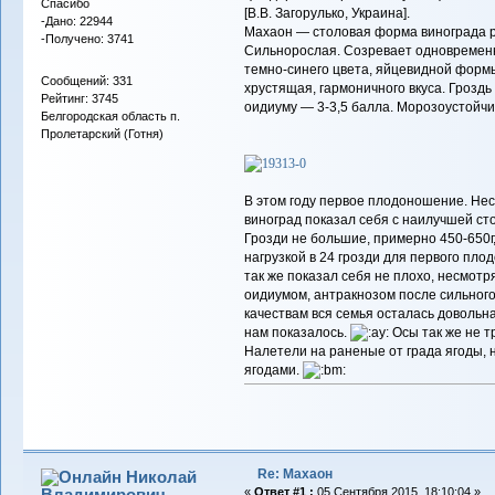
Спасибо
[В.В. Загорулько, Украина].
-Дано: 22944
Махаон — столовая форма винограда ра
-Получено: 3741
Сильнорослая. Созревает одновременн
темно-синего цвета, яйцевидной формы
Сообщений: 331
хрустящая, гармоничного вкуса. Гроздь
Рейтинг: 3745
оидиуму — 3-3,5 балла. Морозоустойчи
Белгородская область п.
Пролетарский (Готня)
В этом году первое плодоношение. Нес
виноград показал себя с наилучшей ст
Грозди не большие, примерно 450-650г,
нагрузкой в 24 грозди для первого пл
так же показал себя не плохо, несмотр
оидиумом, антракнозом после сильного
качествам вся семья осталась довольна,
нам показалось.
Осы так же не тр
Налетели на раненые от града ягоды, 
ягодами.
Re: Махаон
Николай
Владимирович
«
Ответ #1 :
05 Сентября 2015, 18:10:04 »