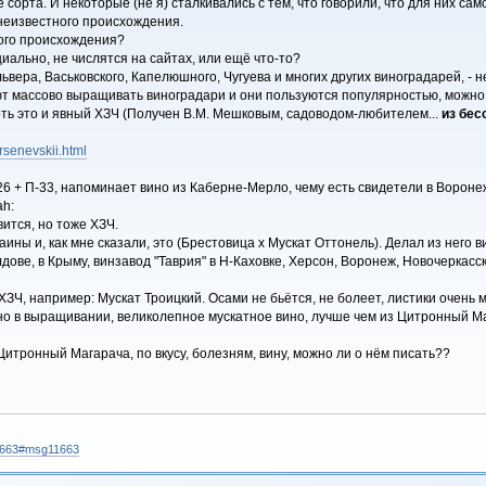
сорта. И некоторые (не я) сталкивались с тем, что говорили, что для них са
 неизвестного происхождения.
ого происхождения?
иально, не числятся на сайтах, или ещё что-то?
ьвера, Васьковского, Капелюшного, Чугуева и многих других виноградарей, - 
ают массово выращивать виноградари и они пользуются популярностью, можно
оть это и явный ХЗЧ (Получен В.М. Мешковым, садоводом-любителем...
из бес
rsenevskii.html
26 + П-33, напоминает вино из Каберне-Мерло, чему есть свидетели в Вороне
вится, но тоже ХЗЧ.
ины и, как мне сказали, это (Брестовица х Мускат Оттонель). Делал из него в
дове, в Крыму, винзавод "Таврия" в Н-Каховке, Херсон, Воронеж, Новочеркасск 
ЗЧ, например: Мускат Троицкий. Осами не бьётся, не болеет, листики очень 
бно в выращивании, великолепное мускатное вино, лучше чем из Цитронный М
 Цитронный Магарача, по вкусу, болезням, вину, можно ли о нём писать??
11663#msg11663