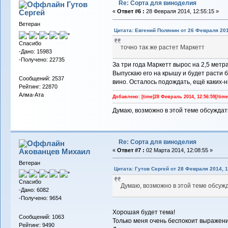
Re: Сорта для виноделия
Гутов
Сергей
«
Ответ #6 :
28 Февраля 2014, 12:55:15 »
Ветеран
Цитата: Евгений Полянин от 26 Февраля 201
Спасибо
точно так же растет Маркетт
-Дано: 15983
-Получено: 22735
За три года Маркетт вырос на 2,5 метра
Выпускаю его на крышу и будет расти б
Сообщений: 2537
вино. Осталось подождать, ещё каких-ни
Рейтинг: 22870
Алма-Ата
Добавлено: [time]28 Февраль 2014, 12:56:59[/time
Думаю, возможно в этой теме обсуждат
Re: Сорта для виноделия
Акованцев Михаил
«
Ответ #7 :
02 Марта 2014, 12:08:55 »
Ветеран
Цитата: Гутов Сергей от 28 Февраля 2014, 1
Спасибо
Думаю, возможно в этой теме обсуж
-Дано: 6082
-Получено: 9654
Хорошая будет тема!
Сообщений: 1063
Только меня очень беспокоит выражение
Рейтинг: 9490