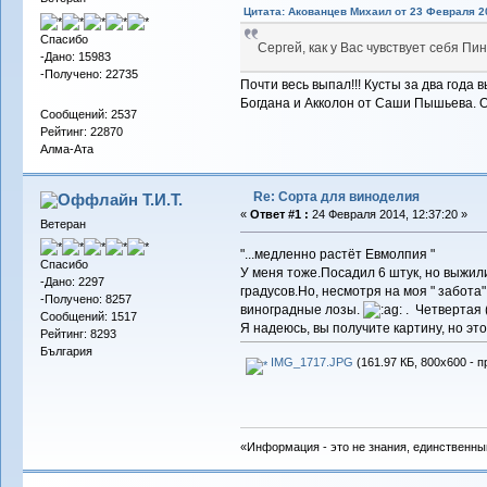
Цитата: Акованцев Михаил от 23 Февраля 20
Спасибо
Сергей, как у Вас чувствует себя П
-Дано: 15983
-Получено: 22735
Почти весь выпал!!! Кусты за два года 
Богдана и Акколон от Саши Пышьева. Оче
Сообщений: 2537
Рейтинг: 22870
Алма-Ата
Re: Сорта для виноделия
Т.И.Т.
«
Ответ #1 :
24 Февраля 2014, 12:37:20 »
Ветеран
"...медленно растёт Евмолпия "
Спасибо
У меня тоже.Посадил 6 штук, но выжил
-Дано: 2297
градусов.Но, несмотря на моя " забота
-Получено: 8257
виноградные лозы.
. Четвертая 
Сообщений: 1517
Я надеюсь, вы получите картину, но эт
Рейтинг: 8293
България
IMG_1717.JPG
(161.97 КБ, 800x600 - п
«Информация - это не знания, единственны