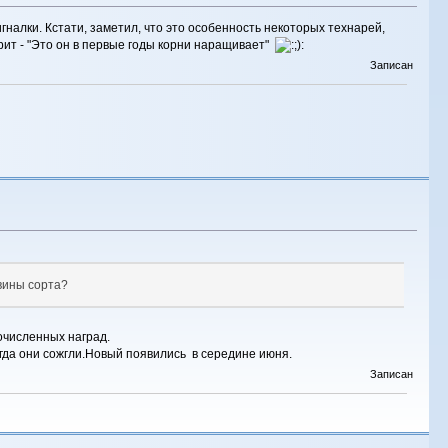
гналки. Кстати, заметил, что это особенность некоторых технарей,
орит - "Это он в первые годы корни наращивает"
Записан
 вины сорта?
очисленных наград.
гда они сожгли.Новый появились в середине июня.
Записан