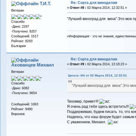
Re: Сорта для виноделия
Т.И.Т.
«
Ответ #8 :
02 Марта 2014, 12:32:51 »
Ветеран
"Лучший виноград для вина".Это мое п
Спасибо
-Дано: 2297
-Получено: 8257
Сообщений: 1517
«Информация - это не знания, единственны
Рейтинг: 8293
България
Re: Сорта для виноделия
Акованцев Михаил
«
Ответ #9 :
02 Марта 2014, 13:18:23 »
Ветеран
Цитата: tihi от 02 Марта 2014, 12:32:51
Спасибо
"Лучший виноград для вина".Это мое
-Дано: 6082
-Получено: 9654
Тихомир, привет!!!
Сообщений: 1063
Я очень рад тебя здесь встретить!!!
Рейтинг: 9490
Поддерживаю, будем писать то, что ко
Воронеж
Надеюсь, что наш форум будет самым 
С уважением, Михаил.