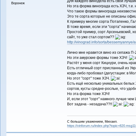
Для каждого винодела есть свои лучшие 
Воронеж
Но эта форма винограда есть ХЗЧ, т.е.
Что такое формы винограда неизвестн
Это те сорта которые не описаны офиц
К примеру многие сорта Потапенко, Гал
В тоже время, если эти "сорта" начин
Простой пример, сорт Арсеньевский, х
сайт, то уже стал сортом??
http://vinograd.info/sorta/bessemyannye/a
Лично мне нравится вино из сепажа П-
Но эти амурские формы тоже ХЗЧ!
Растёт у меня сорт Кицнури, очень нра
Есть отличный сорт присланный из Укра
когда-либо пробовал (дегустации: в Мол
Но этот "сорт" тоже ХЗЧ.
Есть ещё несколько уникальных белых Х
сортов, кусты средне-рослые, что удо
Но эта форма тоже ХЗЧ!
И, если этот "сорт" намного лучше чем
Вот задача - незадача??!!
С большим уважением, Михаил.
https://vinforum.ru/index.php?topic=820.msg