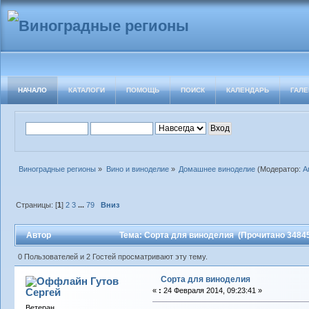
НАЧАЛО
КАТАЛОГИ
ПОМОЩЬ
ПОИСК
КАЛЕНДАРЬ
ГАЛЕ
Виноградные регионы
»
Вино и виноделие
»
Домашнее виноделие
(Модератор:
А
Страницы: [
1
]
2
3
...
79
Вниз
Автор
Тема: Сорта для виноделия (Прочитано 34845
0 Пользователей и 2 Гостей просматривают эту тему.
Сорта для виноделия
Гутов
Сергей
«
:
24 Февраля 2014, 09:23:41 »
Ветеран