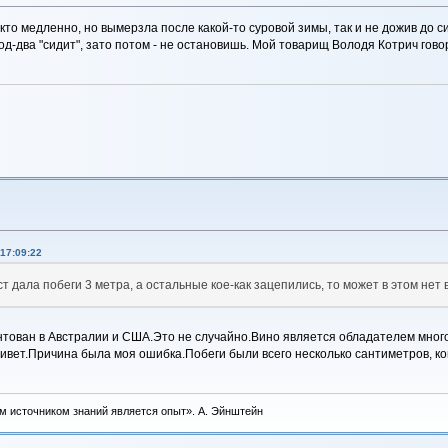
кто медленно, но вымерзла после какой-то суровой зимы, так и не дожив до си
год-два "сидит", зато потом - не остановишь. Мой товарищ Володя Котрич гов
17:09:22
уст дала побеги 3 метра, а остальные кое-как зацепились, то может в этом нет
нтован в Австралии и США.Это не случайно.Вино является обладателем мног
ивет.Причина была моя ошибка.Побеги были всего несколько сантиметров, ко
м источником знаний является опыт». А. Эйнштейн