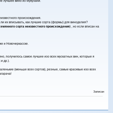
мое лучшее вино из Мукузани.
неизвестного происхождения.
 ли их вписывать, как лучшие сорта (формы) для виноделия?
семянного сорта неизвестного происхождения
) , но если вписан на
же и Новочеркасске.
ино, получилось самое лучшее изо всех мускатных вин, которые я
и др.).
маленькие (меньше всех сортов), резные, самые красивые изо всех
агарача!
Записан