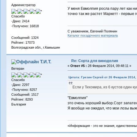
Администратор
У меня Евмолпия росла пару лет как ни
точно так же растет Маркетт - первые 
Спасибо
-Дано: 2414
-Получено: 16818
С уважением, Евгений Полянин
Каталог посадочного материала
Сообщений: 1324
Рейтинг: 17073
Волгоградская обл., г.Камышин
Re: Сорта для виноделия
Т.И.Т.
«
Ответ #5 :
28 Февраля 2014, 09:48:11 »
Ветеран
Цитата: Грезин Сергей от 26 Февраля 2014, 
Спасибо
-Дано: 2297
Если у Тихомира, из 6 кустов один к
-Получено: 8257
Сообщений: 1517
"Евмолпия"
Рейтинг: 8293
это очень хороший выбор.Сорт запате
България
Я вообще не ожидал, что мои лозы выж
«Информация - это не знания, единственны