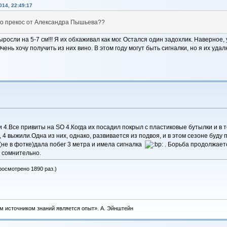
14, 22:49:17
ино прекос от Александра Пышьева??
выросли на 5-7 см!!! Я их обхаживал как мог. Остался один задохлик. Наверно
нь хочу получить из них вино. В этом году могут быть сигналки, но я их удал
и 4.Все привиты на SO 4.Когда их посадил покрыл с пластиковые бутылки и в
", 4 выжили.Одна из них, однако, развивается из подвоя, и в этом сезоне бу
(не в фотке)дала побег 3 метра и имела сигналка
. Борьба продолжает
о сомнительно.
росмотрено 1890 раз.)
м источником знаний является опыт». А. Эйнштейн