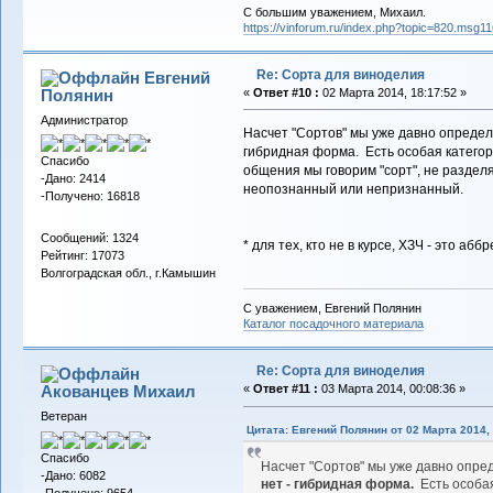
С большим уважением, Михаил.
https://vinforum.ru/index.php?topic=820.msg
Re: Сорта для виноделия
Евгений
Полянин
«
Ответ #10 :
02 Марта 2014, 18:17:52 »
Администратор
Насчет "Сортов" мы уже давно определи
гибридная форма. Есть особая категори
Спасибо
общения мы говорим "сорт", не разделя
-Дано: 2414
неопознанный или непризнанный.
-Получено: 16818
Сообщений: 1324
* для тех, кто не в курсе, ХЗЧ - это аб
Рейтинг: 17073
Волгоградская обл., г.Камышин
С уважением, Евгений Полянин
Каталог посадочного материала
Re: Сорта для виноделия
Акованцев Михаил
«
Ответ #11 :
03 Марта 2014, 00:08:36 »
Ветеран
Цитата: Евгений Полянин от 02 Марта 2014, 
Спасибо
Насчет "Сортов" мы уже давно опре
-Дано: 6082
нет - гибридная форма.
Есть особая
-Получено: 9654