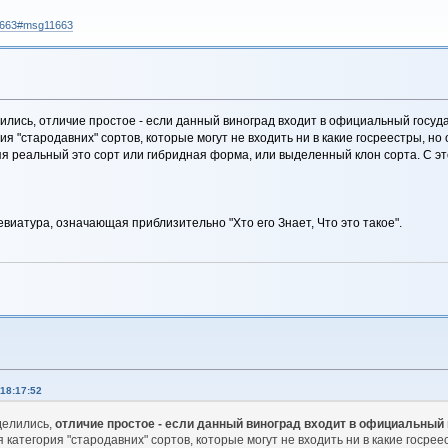
11663#msg11663
лись, отличие простое - если данный виноград входит в официальный государ
я "стародавних" сортов, которые могут не входить ни в какие госреестры, н
я реальный это сорт или гибридная форма, или выделенный клон сорта. С это
бревиатура, означающая приблизительно "Хто его Знает, Что это такое".
18:17:52
делились,
отличие простое - если данный виноград входит в официальный г
 категория "стародавних" сортов, которые могут не входить ни в какие госре