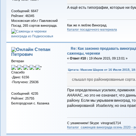
А ещё есть типографии, которые ни бум
Сообщений: 6647
Рейтинг: 46345
Московская обл.г Павловский
Как же я люблю Виноград.
Посад. 265 сортов винограда.
Каталог посадочного материала
Re: Как законно продавать виноград
Степан
саженцы, черенки
Петрович
«
Ответ #10 :
19 Июля 2015, 09:13:01 »
Ветеран
Цитата: Максим Шаров от 16 Июля 2015, 18:
Спасибо
-Дано: 6156
слышал про районированные сорта
-Получено: 25636
При определенных усилиях, применяя за
Сообщений: 4235
АНАНАС, но это не означает, что данн
Рейтинг: 25755
району. Если мы укрываем виноград, т
Белгородская с. Казанка
районированой Изабеллу, но она практи
С уважением! Skype vinograd1714
Каталог саженцев винограда осень 2020 - ве