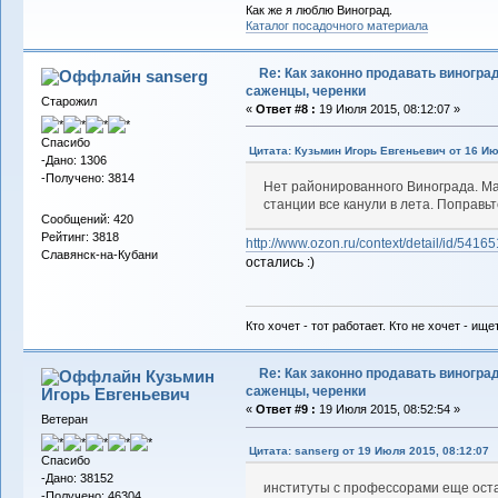
Как же я люблю Виноград.
Каталог посадочного материала
Re: Как законно продавать виноград
sanserg
саженцы, черенки
Старожил
«
Ответ #8 :
19 Июля 2015, 08:12:07 »
Спасибо
Цитата: Кузьмин Игорь Евгеньевич от 16 Ию
-Дано: 1306
-Получено: 3814
Нет районированного Винограда. Мак
станции все канули в лета. Поправьте
Сообщений: 420
Рейтинг: 3818
http://www.ozon.ru/context/detail/id/54165
Славянск-на-Кубани
остались :)
Кто хочет - тот работает. Кто не хочет - ище
Re: Как законно продавать виноград
Кузьмин
саженцы, черенки
Игорь Евгеньевич
«
Ответ #9 :
19 Июля 2015, 08:52:54 »
Ветеран
Цитата: sanserg от 19 Июля 2015, 08:12:07
Спасибо
-Дано: 38152
институты с профессорами еще оста
-Получено: 46304