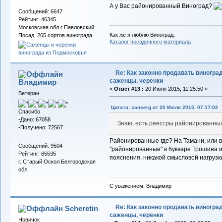
А у Вас районированный Виноград?
Сообщений: 6647
Рейтинг: 46345
Московская обл.г Павловский
Как же я люблю Виноград.
Посад. 265 сортов винограда.
Каталог посадочного материала
Re: Как законно продавать виноград
саженцы, черенки
Владимиp
«
Ответ #13 :
20 Июля 2015, 11:25:50 »
Ветеран
Цитата: sanserg от 20 Июля 2015, 07:17:02
Спасибо
-Дано: 67058
Знаю, есть реестры районированных
-Получено: 72567
Районированные где? На Тамани, или в
Сообщений: 9504
"районированные" в букваре Трошина и
Рейтинг: 65535
пояснения, никакой смысловой нагрузк
г. Старый Оскол Белгородская
обл.
С уважением, Владимир
Re: Как законно продавать виноград
Scheretin
саженцы, черенки
Новичок