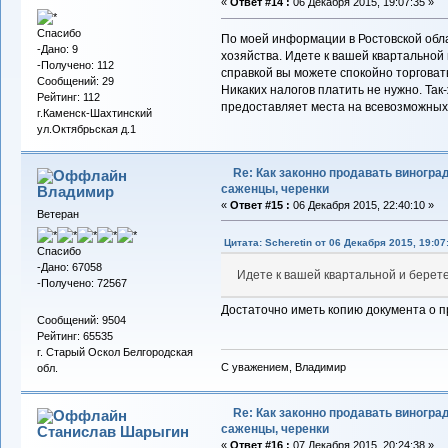
«
Ответ #14 :
06 Декабря 2015, 19:07:35 »
Спасибо
По моей информации в Ростовской обл
-Дано: 9
хозяйства. Идете к вашей квартальной и
-Получено: 112
справкой вы можете спокойно торговат
Сообщений: 29
Никаких налогов платить не нужно. Так
Рейтинг: 112
предоставляет места на всевозможных 
г.Каменск-Шахтинский
ул.Октябрьская д.1
Re: Как законно продавать виноград
саженцы, черенки
Владимиp
«
Ответ #15 :
06 Декабря 2015, 22:40:10 »
Ветеран
Цитата: Scheretin от 06 Декабря 2015, 19:07
Спасибо
-Дано: 67058
Идете к вашей квартальной и берете 
-Получено: 72567
Достаточно иметь копию документа о п
Сообщений: 9504
Рейтинг: 65535
г. Старый Оскол Белгородская
С уважением, Владимир
обл.
Re: Как законно продавать виноград
саженцы, черенки
Станислав Шарыгин
«
Ответ #16 :
07 Декабря 2015, 20:24:38 »