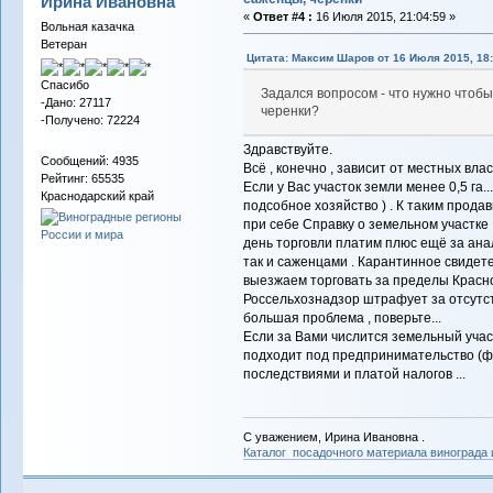
Ирина Ивановна
«
Ответ #4 :
16 Июля 2015, 21:04:59 »
Вольная казачка
Ветеран
Цитата: Максим Шаров от 16 Июля 2015, 18:
Спасибо
Задался вопросом - что нужно чтоб
-Дано: 27117
черенки?
-Получено: 72224
Здравствуйте.
Сообщений: 4935
Всё , конечно , зависит от местных влас
Рейтинг: 65535
Если у Вас участок земли менее 0,5 га.
Краснодарский край
подсобное хозяйство ) . К таким прода
при себе Справку о земельном участке и
день торговли платим плюс ещё за анал
так и саженцами . Карантинное свидете
выезжаем торговать за пределы Краснод
Россельхознадзор штрафует за отсутст
большая проблема , поверьте...
Если за Вами числится земельный участ
подходит под предпринимательство (
последствиями и платой налогов ...
С уважением, Ирина Ивановна .
Каталог посадочного материала винограда