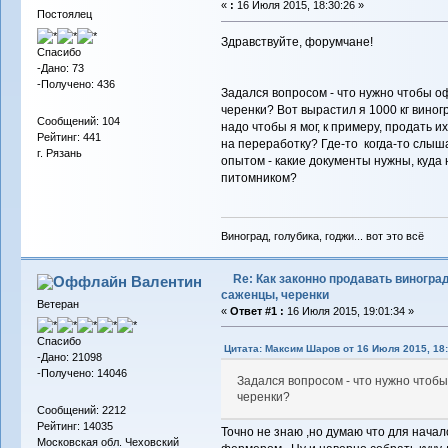
«
:
16 Июля 2015, 18:30:26 »
Постоялец
Здравствуйте, форумчане!
Спасибо
-Дано: 73
-Получено: 436
Задался вопросом - что нужно чтобы о
черенки? Вот вырастил я 1000 кг виног
Сообщений: 104
надо чтобы я мог, к примеру, продать и
Рейтинг: 441
на переработку? Где-то когда-то слы
г. Рязань
опытом - какие документы нужны, куда
питомником?
Виноград, голубика, годжи... вот это всё
Re: Как законно продавать виноград
Валентин
саженцы, черенки
Ветеран
«
Ответ #1 :
16 Июля 2015, 19:01:34 »
Спасибо
Цитата: Максим Шаров от 16 Июля 2015, 18:
-Дано: 21098
-Получено: 14046
Задался вопросом - что нужно чтоб
черенки?
Сообщений: 2212
Рейтинг: 14035
Точно не знаю ,но думаю что для нача
Московская обл. Чеховский