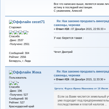
Все что написано выше, является моим лич
истину в последней инстанции.
С уважением, Алексей
Re: Как законно продавать виноград
cecet71
саженцы, черенки
Старожил
«
Ответ #18 :
07 Декабря 2015, 22:55:33 »
Спасибо
У нас берется такая :
-Дано: 2537
-Получено: 2551
Чечет Дмитрий
Сообщений: 304
Рейтинг: 2556
Беларусь, г. Лида
Re: Как законно продавать виноград
Жека
саженцы, черенки
Пользователь
«
Ответ #19 :
08 Декабря 2015, 11:33:30 »
Спасибо
Цитата: Фурса Ирина Ивановна от 16 Июля 2
-Дано: 196
-Получено: 527
Если за Вами числится земельный уч
Сообщений: 90
уже подходит под предприниматель
Рейтинг: 527
последствиями и платой налогов ...
Краснодарский край