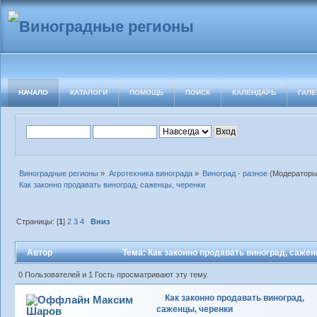
НАЧАЛО
КАТАЛОГИ
ПОМОЩЬ
ПОИСК
КАЛЕНДАРЬ
ГАЛЕ
Виноградные регионы
»
Агротехника винограда
»
Виноград - разное
(Модератор
Как законно продавать виноград, саженцы, черенки
Страницы: [
1
]
2
3
4
Вниз
Автор
Тема: Как законно продавать виноград, сажен
0 Пользователей и 1 Гость просматривают эту тему.
Как законно продавать виноград,
Максим
саженцы, черенки
Шаров