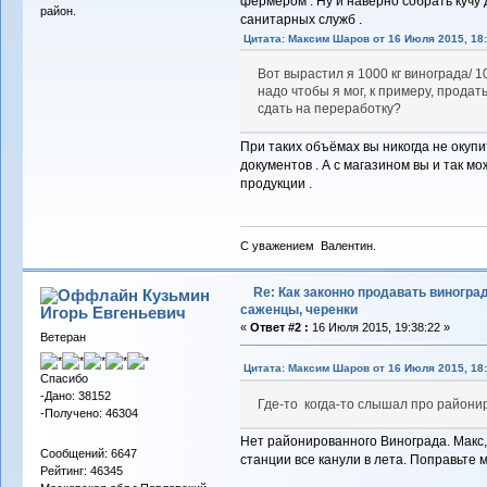
фермером . Ну и наверно собрать кучу 
район.
санитарных служб .
Цитата: Максим Шаров от 16 Июля 2015, 18:
Вот вырастил я 1000 кг винограда/ 1
надо чтобы я мог, к примеру, продат
сдать на переработку?
При таких объёмах вы никогда не окуп
документов . А с магазином вы и так м
продукции .
С уважением Валентин.
Re: Как законно продавать виноград
Кузьмин
саженцы, черенки
Игорь Евгеньевич
«
Ответ #2 :
16 Июля 2015, 19:38:22 »
Ветеран
Цитата: Максим Шаров от 16 Июля 2015, 18:
Спасибо
-Дано: 38152
Где-то когда-то слышал про райони
-Получено: 46304
Нет районированного Винограда. Макс,
Сообщений: 6647
станции все канули в лета. Поправьте м
Рейтинг: 46345