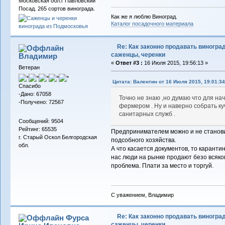
Московская обл.г Павловский
Посад. 265 сортов винограда.
Как же я люблю Виноград.
Каталог посадочного материала
Re: Как законно продавать виноград
саженцы, черенки
Владимиp
«
Ответ #3 :
16 Июля 2015, 19:56:13 »
Ветеран
Цитата: Валентин от 16 Июля 2015, 19:01:34
Спасибо
-Дано: 67058
Точно не знаю ,но думаю что для н
-Получено: 72567
фермером . Ну и наверно собрать ку
санитарных служб .
Сообщений: 9504
Рейтинг: 65535
Предпринимателем можно и не становит
г. Старый Оскол Белгородская
подсобного хозяйства.
обл.
А что касается документов, то карант
нас люди на рынке продают безо всяког
проблема. Плати за место и торгуй.
С уважением, Владимир
Re: Как законно продавать виноград
Фурса
саженцы, черенки