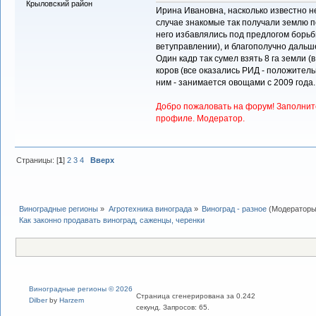
Крыловский район
Ирина Ивановна, насколько известно не 
случае знакомые так получали землю п
него избавлялись под предлогом борьбы
ветуправлении), и благополучно дальш
Один кадр так сумел взять 8 га земли (в
коров (все оказались РИД - положительн
ним - занимается овощами с 2009 года..
Добро пожаловать на форум! Заполнит
профиле. Модератор.
Страницы: [
1
]
2
3
4
Вверх
Виноградные регионы
»
Агротехника винограда
»
Виноград - разное
(Модератор
Как законно продавать виноград, саженцы, черенки
Виноградные регионы © 2026
Страница сгенерирована за 0.242
Dilber
by
Harzem
секунд. Запросов: 65.