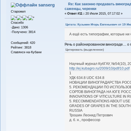
Re: Как законно продавать виноград
sanserg
саженцы, черенки
Старожил
«
Ответ #11 :
20 Июля 2015, 07:17:02 »
Спасибо
Цитата: Кузьмин Игорь Евгеньевич от 19 Ию
-Дано: 1306
-Получено: 3814
А ещё есть типографии, которые ни 
Сообщений: 420
Речь о районированном винограде.... о 
Рейтинг: 3818
Цитировать (выделенное)
Славянск-на-Кубани
Научный журнал КубГАУ, №54(10), 2
http://ej.kubagro.ru/2009/10/pdf/10.pdf
1
УДК 634.8 UDC 634.8
НОВАЦИИ ВИНОГРАДАРСТВА РОС
5. РЕКОМЕНДАЦИИ ПО ИСПОЛЬЗ
СОРТОВ ВИНОГРАДА НА ЮГЕ РОС
INNOVATIONS OF VITICULTURE IN R
5. RECOMMENDATIONS ABOUT USE
GRADES OF GRAPES IN THE SOUTH
RUSSIA
Трошин Леонид Петрович
д. б. н., профессор