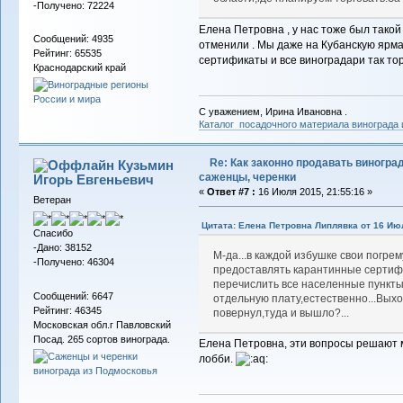
-Получено: 72224
Елена Петровна , у нас тоже был такой 
Сообщений: 4935
отменили . Мы даже на Кубанскую ярма
Рейтинг: 65535
сертификаты и все виноградари так торг
Краснодарский край
С уважением, Ирина Ивановна .
Каталог посадочного материала винограда
Re: Как законно продавать виноград
Кузьмин
саженцы, черенки
Игорь Евгеньевич
«
Ответ #7 :
16 Июля 2015, 21:55:16 »
Ветеран
Цитата: Елена Петровна Липлявка от 16 Июл
Спасибо
-Дано: 38152
М-да...в каждой избушке свои погре
-Получено: 46304
предоставлять карантинные сертиф
перечислить все населенные пункты
Сообщений: 6647
отдельную плату,естественно...Выхо
Рейтинг: 46345
повернул,туда и вышло?...
Московская обл.г Павловский
Посад. 265 сортов винограда.
Елена Петровна, эти вопросы решают м
лобби.