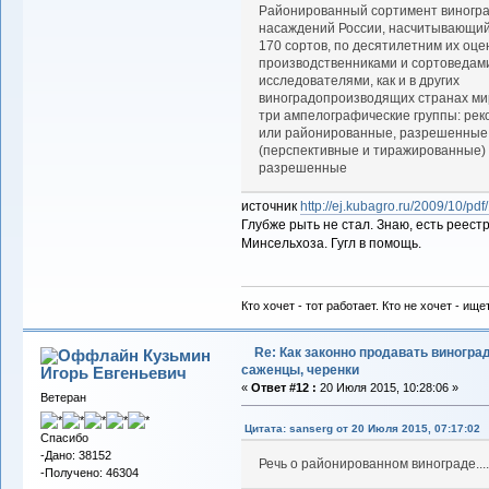
Районированный сортимент виногр
насаждений России, насчитывающий
170 сортов, по десятилетним их оце
производственниками и сортоведам
исследователями, как и в других
виноградопроизводящих странах ми
три ампелографические группы: ре
или районированные, разрешенные
(перспективные и тиражированные)
разрешенные
источник
http://ej.kubagro.ru/2009/10/pdf
Глубже рыть не стал. Знаю, есть реес
Минсельхоза. Гугл в помощь.
Кто хочет - тот работает. Кто не хочет - ище
Re: Как законно продавать виноград
Кузьмин
саженцы, черенки
Игорь Евгеньевич
«
Ответ #12 :
20 Июля 2015, 10:28:06 »
Ветеран
Цитата: sanserg от 20 Июля 2015, 07:17:02
Спасибо
-Дано: 38152
Речь о районированном винограде...
-Получено: 46304