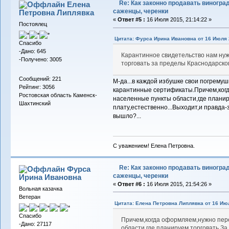
Re: Как законно продавать виноград
Елена
саженцы, черенки
Петровна Липлявка
«
Ответ #5 :
16 Июля 2015, 21:14:22 »
Постоялец
Цитата: Фурса Ирина Ивановна от 16 Июля 2
Спасибо
-Дано: 645
Карантинное свидетельство нам нужн
-Получено: 3005
торговать за пределы Краснодарског
Сообщений: 221
М-да...в каждой избушке свои погремуш
Рейтинг: 3056
карантинные сертификаты.Причем,ког
Ростовская область Каменск-
населенные пункты области,где планир
Шахтинский
плату,естественно...Выходит,и правда-
вышло?...
С уважением! Елена Петровна.
Re: Как законно продавать виноград
Фурса
саженцы, черенки
Ирина Ивановна
«
Ответ #6 :
16 Июля 2015, 21:54:26 »
Вольная казачка
Ветеран
Цитата: Елена Петровна Липлявка от 16 Июл
Спасибо
Причем,когда оформляем,нужно пер
-Дано: 27117
области,где планируем торговать.За