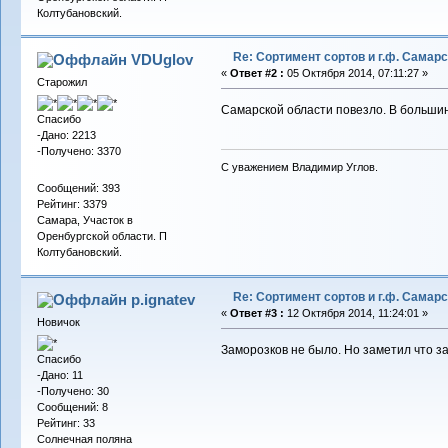
Колтубановский.
Re: Сортимент сортов и г.ф. Самар
VDUglov
«
Ответ #2 :
05 Октября 2014, 07:11:27 »
Старожил
Самарской области повезло. В большин
Спасибо
-Дано: 2213
-Получено: 3370
С уважением Владимир Углов.
Сообщений: 393
Рейтинг: 3379
Самара, Участок в
Оренбургской области. П
Колтубановский.
Re: Сортимент сортов и г.ф. Самар
p.ignatev
«
Ответ #3 :
12 Октября 2014, 11:24:01 »
Новичок
Заморозков не было. Но заметил что за
Спасибо
-Дано: 11
-Получено: 30
Сообщений: 8
Рейтинг: 33
Солнечная поляна