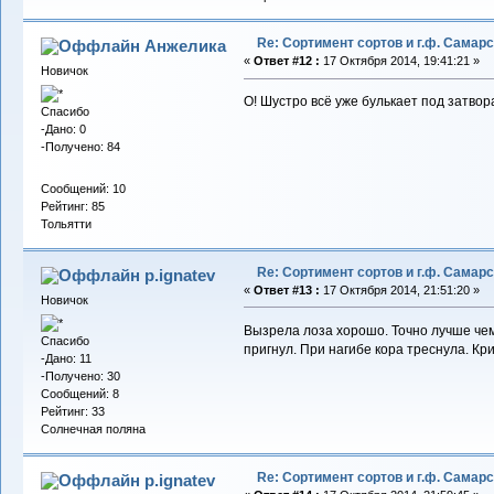
Re: Сортимент сортов и г.ф. Самар
Анжелика
«
Ответ #12 :
17 Октября 2014, 19:41:21 »
Новичок
О! Шустро всё уже булькает под затвора
Спасибо
-Дано: 0
-Получено: 84
Сообщений: 10
Рейтинг: 85
Тольятти
Re: Сортимент сортов и г.ф. Самар
p.ignatev
«
Ответ #13 :
17 Октября 2014, 21:51:20 »
Новичок
Вызрела лоза хорошо. Точно лучше чем
Спасибо
пригнул. При нагибе кора треснула. Кр
-Дано: 11
-Получено: 30
Сообщений: 8
Рейтинг: 33
Солнечная поляна
Re: Сортимент сортов и г.ф. Самар
p.ignatev