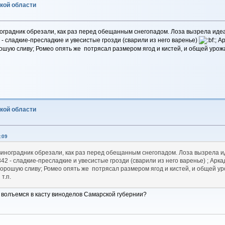
ской области
иноградник обрезали, как раз перед обещанным снегопадом. Лоза вызрела ид
- сладкие-пресладкие и увесистые грозди (сварили из него варенье)
; А
ошую сливу; Ромео опять же потрясал размером ягод и кистей, и общей уро
ской области
:09
ь виноградник обрезали, как раз перед обещанным снегопадом. Лоза вызрела
42 - сладкие-пресладкие и увесистые грозди (сварили из него варенье) ; Арк
хорошую сливу; Ромео опять же потрясал размером ягод и кистей, и общей у
т.п.
 волъемся в касту виноделов Самарской губернии?