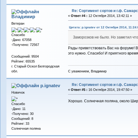
Re: Сортимент сортов и г.ф. Самар
Владимиp
«
Ответ #4 :
12 Октября 2014, 13:42:11 »
Ветеран
Цитата: p.ignatev от 12 Октября 2014, 11:24:
Спасибо
Заморозков не было. Но заметил что
-Дано: 67058
-Получено: 72567
Рады приветствовать Вас на форуме! В
это нужно. Спасибо! И приятного вре
Сообщений: 9504
Рейтинг: 65535
г. Старый Оскол Белгородская
С уважением, Владимир
обл.
Re: Сортимент сортов и г.ф. Самар
p.ignatev
«
Ответ #5 :
16 Октября 2014, 19:47:50 »
Новичок
Хорошо. Солнечная поляна, около Ши
Спасибо
-Дано: 11
-Получено: 30
Сообщений: 8
Рейтинг: 33
Солнечная поляна