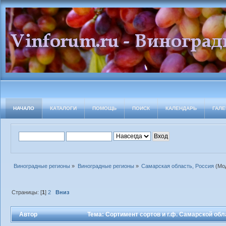
НАЧАЛО
КАТАЛОГИ
ПОМОЩЬ
ПОИСК
КАЛЕНДАРЬ
ГАЛЕ
Виноградные регионы
»
Виноградные регионы
»
Самарская область, Россия
(Мо
Страницы: [
1
]
2
Вниз
Автор
Тема: Сортимент сортов и г.ф. Самарской обл