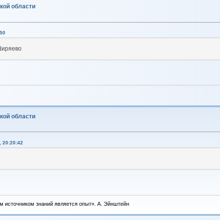
ской области
:50
Ширяево
ской области
 20:20:42
м источником знаний является опыт». А. Эйнштейн