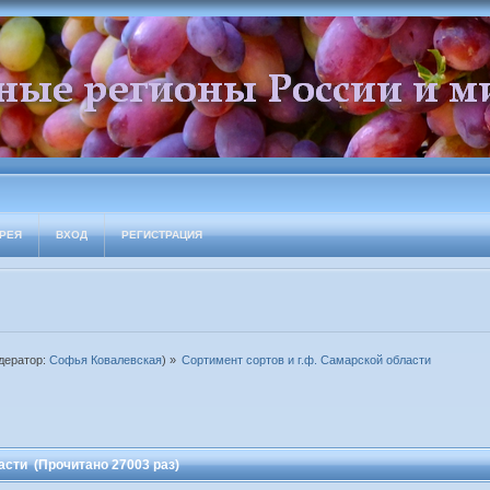
РЕЯ
ВХОД
РЕГИСТРАЦИЯ
дератор:
Софья Ковалевская
) »
Сортимент сортов и г.ф. Самарской области
асти (Прочитано 27003 раз)