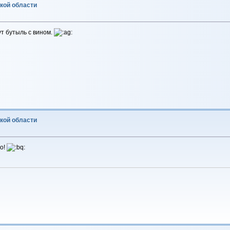
ской области
ут бутыль с вином.
ской области
во!