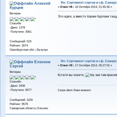
Re: Сортимент сортов и г.ф. Самар
Алексей
Курцев
«
Ответ #8 :
16 Октября 2014, 21:40:36 »
Ветеран
Это идея, а вместо баржи бурлаки тащ
Спасибо
-Дано: 1378
-Получено: 3061
Сообщений: 519
Рейтинг: 3074
Оренбургская обл. г.Бузулук
Re: Сортимент сортов и г.ф. Самар
Елисеев
Сергей
«
Ответ #9 :
17 Октября 2014, 05:27:02 »
Ветеран
Кстати вы знаете,
как там краси
Спасибо
-Дано: 3436
-Получено: 9577
Carpe diem-Лови момент.
Сообщений: 1159
Рейтинг: 9579
Самарская область.Ольгино