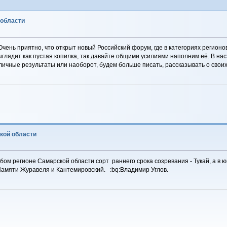
 области
Очень приятно, что открыт новый Российский форум, где в категориях регионо
ыглядит как пустая копилка, так давайте общими усилиями наполним её. В на
тличные результаты или наоборот, будем больше писать, рассказывать о свои
ской области
бом регионе Самарской области сорт раннего срока созревания - Тукай, а в 
 Памяти Журавеля и Кантемировский. :bq:Владимир Углов.