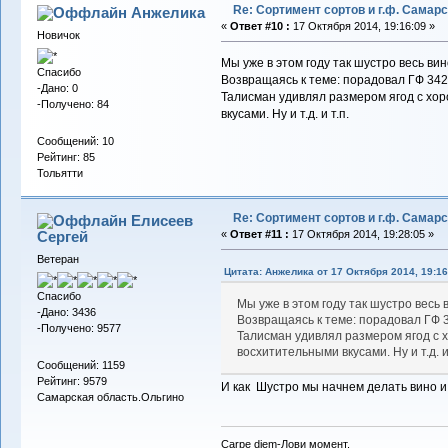
Re: Сортимент сортов и г.ф. Самар
Анжелика
«
Ответ #10 :
17 Октября 2014, 19:16:09 »
Новичок
Мы уже в этом году так шустро весь в
Спасибо
Возвращаясь к теме: порадовал ГФ 342 
-Дано: 0
Талисман удивлял размером ягод с хор
-Получено: 84
вкусами. Ну и т.д. и т.п.
Сообщений: 10
Рейтинг: 85
Тольятти
Re: Сортимент сортов и г.ф. Самар
Елисеев
Сергей
«
Ответ #11 :
17 Октября 2014, 19:28:05 »
Ветеран
Цитата: Анжелика от 17 Октября 2014, 19:16
Спасибо
Мы уже в этом году так шустро вес
-Дано: 3436
Возвращаясь к теме: порадовал ГФ 3
-Получено: 9577
Талисман удивлял размером ягод с 
восхитительными вкусами. Ну и т.д. и 
Сообщений: 1159
Рейтинг: 9579
И как Шустро мы начнем делать вино и
Самарская область.Ольгино
Carpe diem-Лови момент.