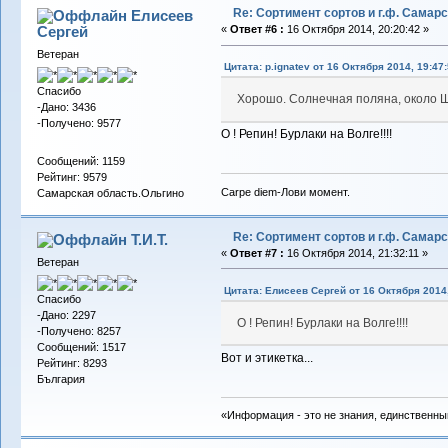
Re: Сортимент сортов и г.ф. Самар
Елисеев
Сергей
«
Ответ #6 :
16 Октября 2014, 20:20:42 »
Ветеран
Цитата: p.ignatev от 16 Октября 2014, 19:47
Спасибо
Хорошо. Солнечная поляна, около 
-Дано: 3436
-Получено: 9577
О ! Репин! Бурлаки на Волге!!!!
Сообщений: 1159
Рейтинг: 9579
Carpe diem-Лови момент.
Самарская область.Ольгино
Re: Сортимент сортов и г.ф. Самар
Т.И.Т.
«
Ответ #7 :
16 Октября 2014, 21:32:11 »
Ветеран
Цитата: Елисеев Сергей от 16 Октября 2014,
Спасибо
-Дано: 2297
О ! Репин! Бурлаки на Волге!!!!
-Получено: 8257
Сообщений: 1517
Вот и этикетка...
Рейтинг: 8293
България
«Информация - это не знания, единственны