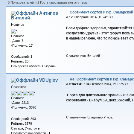
0 Пользователей и 1 Гость просматривают эту тему.
Сортимент сортов и г.ф. Самарской
Антипов
Виталий
«
:
20 Февраля 2014, 11:24:13 »
Новичок
Всем доброго здоровья, здравствуйте! 
создателю! Друзья - этот форум пока в
Спасибо
в нашем регионе, что то показывает о
-Дано: 7
-Получено: 17
С уважением Виталий
Сообщений: 1
Рейтинг: 20
Самарская область Сызрань
Re: Сортимент сортов и г.ф. Самар
VDUglov
«
Ответ #1 :
04 Октября 2014, 21:05:53 »
Старожил
Сорта для длительного хранения: в лю
Спасибо
созревания - Виерул 59, Декабрьский,
-Дано: 2213
-Получено: 3370
С уважением Владимир Углов.
Сообщений: 393
Рейтинг: 3379
Самара, Участок в
Оренбургской области. П