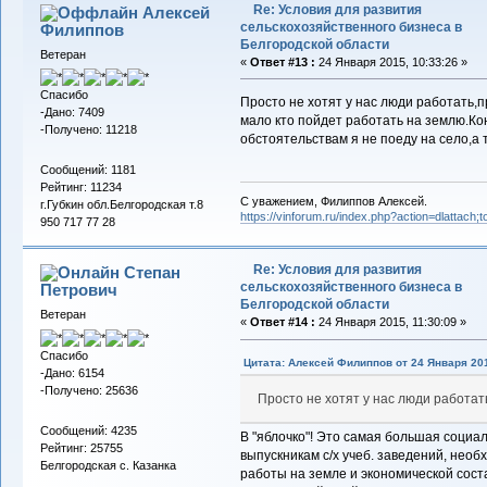
Re: Условия для развития
Алексей
сельскохозяйственного бизнеса в
Филиппов
Белгородской области
Ветеран
«
Ответ #13 :
24 Января 2015, 10:33:26 »
Спасибо
Просто не хотят у нас люди работать,
-Дано: 7409
мало кто пойдет работать на землю.Ко
-Получено: 11218
обстоятельствам я не поеду на село,а
Сообщений: 1181
Рейтинг: 11234
С уважением, Филиппов Алексей.
г.Губкин обл.Белгородская т.8
https://vinforum.ru/index.php?action=dlattach
950 717 77 28
Re: Условия для развития
Степан
сельскохозяйственного бизнеса в
Петрович
Белгородской области
Ветеран
«
Ответ #14 :
24 Января 2015, 11:30:09 »
Спасибо
Цитата: Алексей Филиппов от 24 Января 201
-Дано: 6154
-Получено: 25636
Просто не хотят у нас люди работат
Сообщений: 4235
В "яблочко"! Это самая большая социа
Рейтинг: 25755
выпускникам с/х учеб. заведений, необ
Белгородская с. Казанка
работы на земле и экономической сос