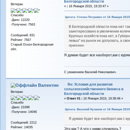
Белгородской области
Ветеран
«
:
16 Января 2015, 19:33:47 »
Спасибо
Цитата: Степан Петрович от 16 Января 2015,
-Дано: 12220
-Получено: 7563
В Белгородской области пока нет та
заинтересовано в увеличении колич
Сообщений: 831
Крупных хозяйств пока нет, а Губерн
Рейтинг: 7567
левых" на рынок не допускать, а св
Старый Оскол Белгородская
правильно.
обл.
Я думаю будет все наоборот,как с куря
С уважением Василий Николаевич.
Re: Условия для развития
Валентин
сельскохозяйственного бизнеса в
Ветеран
Белгородской области
«
Ответ #1 :
16 Января 2015, 19:38:46 »
Спасибо
-Дано: 21098
Цитата: Василий Кулаков от 16 Января 2015,
-Получено: 14046
Я думаю будет все наоборот,как с ку
Сообщений: 2212
Рейтинг: 14035
Это как ? А что с ними случилось ?