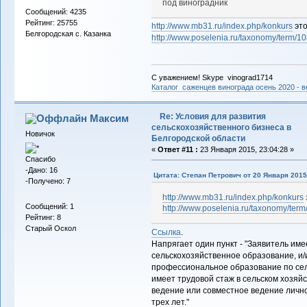
под виноградник
Сообщений: 4235
Рейтинг: 25755
http://www.mb31.ru/index.php/konkurs
это
Белгородская с. Казанка
http://www.poselenia.ru/taxonomy/term/10
С уважением! Skype vinograd1714
Каталог саженцев винограда осень 2020 - ве
Re: Условия для развития
Максим
сельскохозяйственного бизнеса в
Новичок
Белгородской области
«
Ответ #11 :
23 Января 2015, 23:04:28 »
Спасибо
-Дано: 16
Цитата: Степан Петрович от 20 Января 2015,
-Получено: 7
http://www.mb31.ru/index.php/konkurs
Сообщений: 1
http://www.poselenia.ru/taxonomy/term
Рейтинг: 8
Старый Оскол
Ссылка
.
Напрягает один пункт - "Заявитель им
сельскохозяйственное образование, и
профессиональное образование по сел
имеет трудовой стаж в сельском хозяйс
ведение или совместное ведение лично
трех лет."