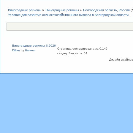
Виноградные регионы
»
Виноградные регионы
»
Белгородская область, Россия
(
Условия для развития сельскохозяйственного бизнеса в Белгородской области
Виноградные регионы © 2026
Страница сгенерирована за 0.145
Dilber
by
Harzem
секунд. Запросов: 64.
Дизайн смайлов "