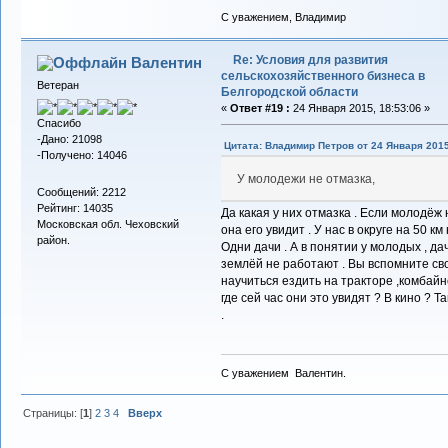
С уважением, Владимир
Re: Условия для развития
Валентин
сельскохозяйственного бизнеса в
Ветеран
Белгородской области
«
Ответ #19 :
24 Января 2015, 18:53:06 »
Спасибо
-Дано: 21098
Цитата: Владимир Петров от 24 Января 2015
-Получено: 14046
У молодежи не отмазка,
Сообщений: 2212
Рейтинг: 14035
Да какая у них отмазка . Если молодёж 
Московская обл. Чеховский
она его увидит . У нас в округе на 50 к
район.
Одни дачи . А в понятии у молодых , дач
землёй не работают . Вы вспомните сво
научиться ездить на тракторе ,комбайн
где сей час они это увидят ? В кино ? Т
.
С уважением Валентин.
Страницы: [
1
]
2
3
4
Вверх