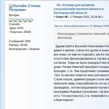
Re: Условия для развития
Степан
сельскохозяйственного бизнеса в
Петрович
Белгородской области
Ветеран
«
Ответ #8 :
17 Января 2015, 15:26:38 »
Спасибо
Цитата: Василий Кулаков от 17 Января 2015,
-Дано: 6154
-Получено: 25636
Виноградарь Семилютин Николай х
винограда
Сообщений: 4235
Рейтинг: 25755
Здравствуйте Василий Николаевич! Ни
Белгородская с. Казанка
давно и крепко, о всех его делах я зна
все знаю, он ему не подошёл, как по с
отсутствия финансирования,а так все 
согласие. Тогда не было грандов.Участ
дома. Позже Николай приобрел соседни
Бородин. 1 га. Там продолжает развива
Про то как мне повезло могу рассказать
Слухи пошли, администрация стала част
приехали замы глав районов по с/х на
проводила , потом предложили поучаст
программа Родовые поселения, так все 
есть 7-8 участков по1.2 га. пожалуйста
и Вам повезет.