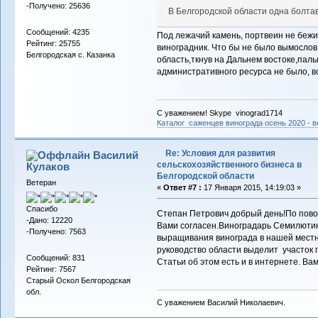
-Получено: 25636
В Белгородской области одна болта
Сообщений: 4235
Под лежачий камень, портвеин не бежит
Рейтинг: 25755
виноградник. Что бы не было вымослов,
Белгородская с. Казанка
область,ткнув на Дальнем востоке,пальц
административного ресурса не было, вс
С уважением! Skype vinograd1714
Каталог саженцев винограда осень 2020 - ве
Re: Условия для развития
Василий
сельскохозяйственного бизнеса в
Кулаков
Белгородской области
Ветеран
«
Ответ #7 :
17 Января 2015, 14:19:03 »
Спасибо
Степан Петрович добрый день!По поводу
-Дано: 12220
Вами согласен.Виноградарь Семилютин
-Получено: 7563
выращивания винограда в нашей местн
руководство области выделит участок 
Сообщений: 831
Статьи об этом есть и в интернете. Ва
Рейтинг: 7567
Старый Оскол Белгородская
обл.
С уважением Василий Николаевич.