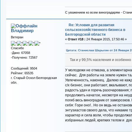
С уважением ко всем виноградарям - Стани
Re: Условия для развития
сельскохозяйственного бизнеса в
Владимиp
Белгородской области
Ветеран
«
Ответ #18 :
24 Января 2015, 17:50:46 »
Спасибо
Цитата: Станислав Шарыгин от 24 Января 20
-Дано: 67058
-Получено: 72567
Так и у 99,5% населения и особенно
Сообщений: 9504
У молодежи не отмазка, а элементарная
Рейтинг: 65535
сейчас. Для работы на земле нужен та
г. Старый Оскол Белгородская
Увлеченность, наконец. Далеко не кажд
обл.
с/х бизнес, они работают, вкалывают, 
радость удач и горечь разочарования; 
продолжить начатое, несмотря на неу
погиб весь виноградник от заморозков. 
себя: Гори оно!.. Но он ведь не остан
энтузиастов своего дела, что никакие т
характер и сила воли, чтобы продолжат
избранных людей, крепких телом и дух