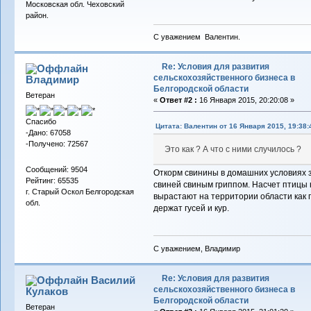
Московская обл. Чеховский
район.
С уважением Валентин.
Re: Условия для развития
сельскохозяйственного бизнеса в
Владимиp
Белгородской области
Ветеран
«
Ответ #2 :
16 Января 2015, 20:20:08 »
Спасибо
Цитата: Валентин от 16 Января 2015, 19:38:
-Дано: 67058
-Получено: 72567
Это как ? А что с ними случилось ?
Сообщений: 9504
Откорм свинины в домашних условиях 
Рейтинг: 65535
свиней свиным гриппом. Насчет птицы 
г. Старый Оскол Белгородская
вырастают на территории области как г
обл.
держат гусей и кур.
С уважением, Владимир
Re: Условия для развития
Василий
сельскохозяйственного бизнеса в
Кулаков
Белгородской области
Ветеран