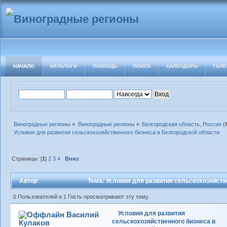
НАЧАЛО
КАТАЛОГИ
ПОМОЩЬ
ПОИСК
КАЛЕНДАРЬ
ГАЛЕ
Виноградные регионы
»
Виноградные регионы
»
Белгородская область, Россия
(
Условия для развития сельскохозяйственного бизнеса в Белгородской области
Страницы: [
1
]
2
3
4
Вниз
Автор
Тема: Условия для развития сельскохозяйств
(Прочитано 15940 раз)
0 Пользователей и 1 Гость просматривают эту тему.
Условия для развития
Василий
сельскохозяйственного бизнеса в
Кулаков