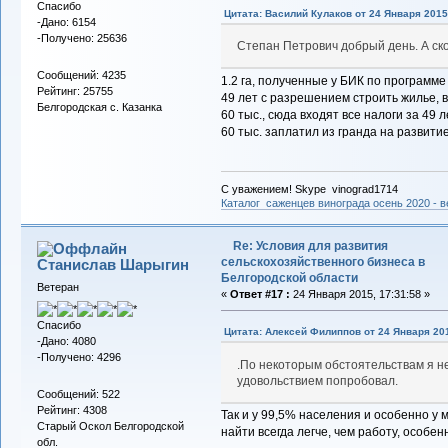
Спасибо
Цитата: Василий Кулаков от 24 Января 2015,
-Дано: 6154
-Получено: 25636
Степан Петрович добрый день. А ск
Сообщений: 4235
1.2 га, полученные у БИК по программ
Рейтинг: 25755
49 лет с разрешением строить жилье, 
Белгородская с. Казанка
60 тыс., сюда входят все налоги за 49 
60 тыс. заплатил из гранда на развитие
С уважением! Skype vinograd1714
Каталог саженцев винограда осень 2020 - ве
Re: Условия для развития
сельскохозяйственного бизнеса в
Станислав Шарыгин
Белгородской области
Ветеран
«
Ответ #17 :
24 Января 2015, 17:31:58 »
Спасибо
Цитата: Алексей Филиппов от 24 Января 201
-Дано: 4080
-Получено: 4296
.По некоторым обстоятельствам я не
удовольствием попробовал.
Сообщений: 522
Рейтинг: 4308
Так и у 99,5% населения и особенно у
Старый Оскол Белгородской
найти всегда легче, чем работу, особен
обл.