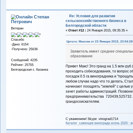
Re: Условия для развития
Степан
сельскохозяйственного бизнеса в
Петрович
Белгородской области
Ветеран
«
Ответ #12 :
24 Января 2015, 09:35:35 »
Спасибо
Цитата: Максим от 23 Января 2015, 23:04:28
-Дано: 6154
-Получено: 25636
Заявитель имеет среднее специаль
образование
Сообщений: 4235
Рейтинг: 25755
Привет Макс! Это гранд на 1.5 млн руб 
Белгородская с. Казанка
проходить собеседования, то вопрос о
посадок 0.5 га виноградника и "прощуп
любом случае надо что то делать. Стал
начинают поощрять "землей" с целью у
зачет работы администраций. Позвони 
предпринимательства 720439,525732. 
грандосоискателям.
С уважением! Skype vinograd1714
Каталог саженцев винограда осень 2020 - ве