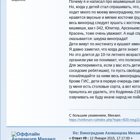
Почему я и написал про кишмишный со
Но, когда у детей стал спрашивать, что,
ходит много по моему винограднику, поч
нравятся вкусные и мягкие косточки (ру
весь виноград следует кушать с косточк
кишмиши, как г-342, Юпитер, Арсеньев
Красень, тоже очень уважают. А ещё сп
оказывается: шкурка винограда!!
Дети живут по инстинкту и кушают имен
Я давно заметил, что когда дети знают 
Но это длится до 10-ти летнего возрас
организм уже не понимает, что полезно,
Для эксперимента, если у вас есть дети
соседские ребятишки), то пусть свобод
понаблюдайте за ними весь виноградны
Кроме ГИС, дети в первую очередь сме
(у меня есть столовые сорта, а вот кот
пришлось их удалить, это Кодрянка-21
озвучивать не буду иначе народ не пойм
С большим уважением, Михаил.
https://vinforum.ru/index.php?topic=820.msg
Re: Виноградник Акованцева Миха
Акованцев Михаил
«
Ответ #9 :
12 Января 2015, 17:17:00 »