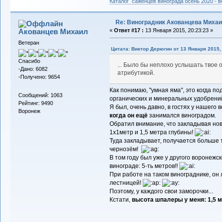
Каталог саженцев винограда осень 2020 - ве
Re: Виноградник Акованцева Миха
Акованцев Михаил
«
Ответ #17 :
13 Января 2015, 20:23:23 »
Ветеран
Цитата: Виктор Дерюгин от 13 Января 2015, 
Спасибо
... Было бы неплохо услышать твое о
-Дано: 6082
атрибутикой.
-Получено: 9654
Как понимаю, "умная яма", это когда п
Сообщений: 1063
органических и минеральных удобрени
Рейтинг: 9490
Я был, очень давно, в гостях у нашего
Воронеж
когда он ещё
занимался виноградом.
Обратил внимание, что закладывая нов
1х1метр и 1,5 метра глубины!
Туда закладывает, получается больше то
чернозём!
В том году был уже у другого воронежс
винограде: 5-ть метров!!
При работе на таком винограднике, он
лестницей!
Поэтому, у каждого свои заморочки...
Кстати,
высота шпалеры у меня: 1,5 