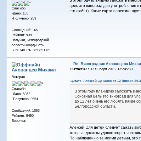
В этом году планирую заложить виногра
цель это виноград для употребления в 
Спасибо
его любят). Какие сорта порекомендует
-Дано: 163
-Получено: 939
Сообщений: 165
Рейтинг: 939
Валуйки, Белгородской
области координаты:
50°10'40.1"N 38°08'11.0"E
Re: Виноградник Акованцева Миха
Акованцев Михаил
«
Ответ #2 :
12 Января 2015, 13:24:23 »
Ветеран
Цитата: Алексей Щекалов от 12 Января 2015
Спасибо
В этом году планирую заложить вино
-Дано: 6082
Основная цель это виноград для упо
-Получено: 9654
до 12 лет очень его любят). Какие 
Белгородской области.
Сообщений: 1063
Рейтинг: 9490
Воронеж
Алексей, для детей следует сажать вку
которые должны удовлетворять свежими
По наблюдению за моими детьми, это с