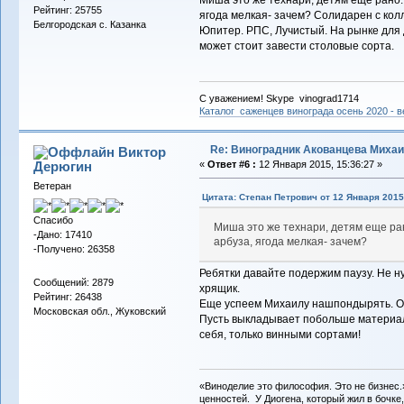
Миша это же технари, детям еще рано. 
Рейтинг: 25755
ягода мелкая- зачем? Солидарен с кол
Белгородская с. Казанка
Юпитер. РПС, Лучистый. На рынке дл
может стоит завести столовые сорта.
С уважением! Skype vinograd1714
Каталог саженцев винограда осень 2020 - ве
Re: Виноградник Акованцева Миха
Виктор
Дерюгин
«
Ответ #6 :
12 Января 2015, 15:36:27 »
Ветеран
Цитата: Степан Петрович от 12 Января 2015,
Спасибо
Миша это же технари, детям еще ран
-Дано: 17410
арбуза, ягода мелкая- зачем?
-Получено: 26358
Ребятки давайте подержим паузу. Не ну
Сообщений: 2879
хрящик.
Рейтинг: 26438
Еще успеем Михаилу нашпондырять. Он
Московская обл., Жуковский
Пусть выкладывает побольше материала
себя, только винными сортами!
«Виноделие это философия. Это не бизнес.
ценностей. У Диогена, который жил в бочке,