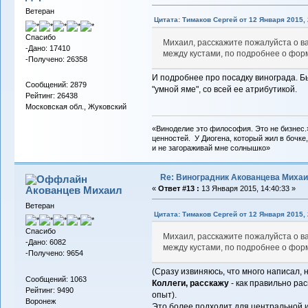
Ветеран
Цитата: Тимаков Сергей от 12 Января 2015, 
Спасибо
Михаил, расскажите пожалуйста о в
-Дано: 17410
между кустами, по подробнее о форм
-Получено: 26358
И подробнее про посадку винограда. 
Сообщений: 2879
"умной яме", со всей ее атрибутикой.
Рейтинг: 26438
Московская обл., Жуковский
«Виноделие это философия. Это не бизнес.
ценностей. У Диогена, который жил в бочке,
и не загораживай мне солнышко»
Re: Виноградник Акованцева Миха
Акованцев Михаил
«
Ответ #13 :
13 Января 2015, 14:40:33 »
Ветеран
Цитата: Тимаков Сергей от 12 Января 2015, 
Спасибо
Михаил, расскажите пожалуйста о в
-Дано: 6082
между кустами, по подробнее о форм
-Получено: 9654
(Сразу извиняюсь, что много написал, н
Сообщений: 1063
Коллеги, расскажу
- как правильно ра
Рейтинг: 9490
опыт).
Воронеж
Это более подходит для центральной 