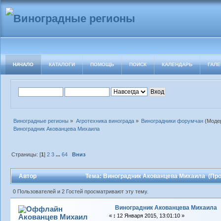
НАЧАЛО
КАТАЛОГИ
ПОМОЩЬ
ПОИСК
КАЛЕНДАРЬ
ГАЛЕ
Виноградные регионы
»
Агротехника винограда
»
Виноградники форумчан
(Моде
Виноградник Акованцева Михаила
Страницы: [
1
]
2
3
...
64
Вниз
Автор
Тема: Виноградник Акованцева Михаила (Про
0 Пользователей и 2 Гостей просматривают эту тему.
Виноградник Акованцева Михаила
Акованцев Михаил
«
:
12 Января 2015, 13:01:10 »