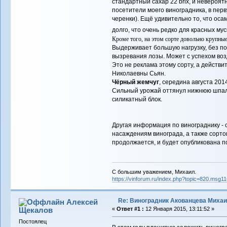
стандартный сахар 22 brix, и невероят
посетители моего виноградника, в перв
черенки). Ещё удивительно то, что осам
долго, что очень редко для красных му
Кроме того, на этом сорте довольно крупные
Выдерживает большую нагрузку, без по
вызревания лозы. Может с успехом воз
Это не реклама этому сорту, а действ
Николаевны Сьян.
Чёрный жемчуг
, середина августа 2014
Сильный урожай оттянул нижнюю шпале
силикатный блок.
Другая информация по винограднику -
насаждениям винограда, а также сортои
продолжается, и будет опубликована п
С большим уважением, Михаил.
https://vinforum.ru/index.php?topic=820.msg
Re: Виноградник Акованцева Миха
Алексей
Щекалов
«
Ответ #1 :
12 Января 2015, 13:11:52 »
Постоялец