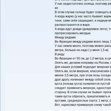
У нас недостаточно солнца, поэтому р
юг.
В этом случае солнце будет освещать в
А когда жарко (у нас часто бывают жарк
тени, сами себя защищают, и оидиум ме
распространятся в жаре.
А когда идут дожди (дождливое лето), 
прогрессировать милдью.
Между рядами:
Во Франции между рядами всего лишь 1
У нас земли много, поэтому можно расши
метра, больше не надо ( у меня 1,5 м).
В ряду:
Во Франции от 50 см, до 1,0 метра, в с
Опять же, делаем поправку на Россию, 
Для наших условий подходит веерная ф
Опять же, если веерная, классическая 
менее 3,5 метра, при этом лозы соседн
друг-другу, начинают между собой спле
куста (голова густа) появляется пустой
следует применить веерную, односторо
сторону. В этом случае не бывает прог
такие кусты обрезать, пришпиливать и
кустами, среднерослые сорта: 1 метр, 
Вот, нарисовал примерную схему такой