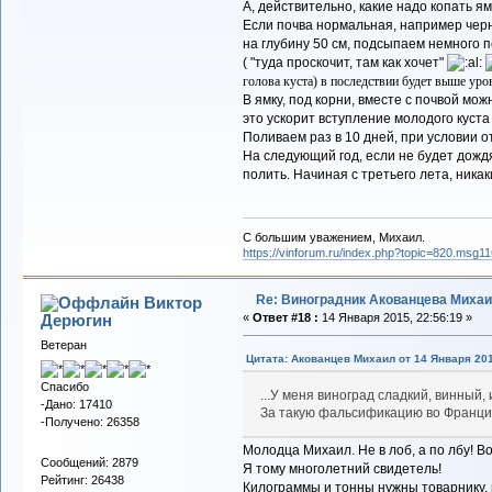
А, действительно, какие надо копать я
Если почва нормальная, например черн
на глубину 50 см, подсыпаем немного 
( "туда проскочит, там как хочет"
голова куста) в последствии будет выше уро
В ямку, под корни, вместе с почвой мо
это ускорит вступление молодого куст
Поливаем раз в 10 дней, при условии о
На следующий год, если не будет дождя
полить. Начиная с третьего лета, никак
С большим уважением, Михаил.
https://vinforum.ru/index.php?topic=820.msg
Re: Виноградник Акованцева Миха
Виктор
Дерюгин
«
Ответ #18 :
14 Января 2015, 22:56:19 »
Ветеран
Цитата: Акованцев Михаил от 14 Января 201
Спасибо
...У меня виноград сладкий, винный,
-Дано: 17410
За такую фальсификацию во Франции
-Получено: 26358
Молодца Михаил. Не в лоб, а по лбу! Во
Сообщений: 2879
Я тому многолетний свидетель!
Рейтинг: 26438
Килограммы и тонны нужны товарнику, 