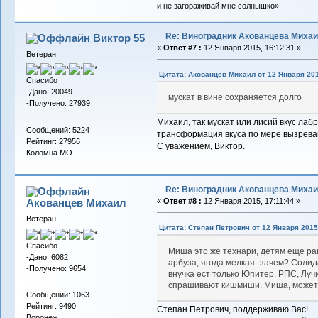
и не загораживай мне солнышко»
Re: Виноградник Акованцева Миха
Виктор 55
«
Ответ #7 :
12 Января 2015, 16:12:31 »
Ветеран
Цитата: Акованцев Михаил от 12 Января 201
Спасибо
-Дано: 20049
мускат в вине сохраняется долго
-Получено: 27939
Михаил, так мускат или лисий вкус лаб
Сообщений: 5224
трансформация вкуса по мере вызрев
Рейтинг: 27956
С уважением, Виктор.
Коломна МО
Re: Виноградник Акованцева Миха
Акованцев Михаил
«
Ответ #8 :
12 Января 2015, 17:11:44 »
Ветеран
Цитата: Степан Петрович от 12 Января 2015,
Спасибо
Миша это же технари, детям еще ран
-Дано: 6082
арбуза, ягода мелкая- зачем? Соли
-Получено: 9654
внучка ест только Юпитер. РПС, Лу
спрашивают кишмиши. Миша, может 
Сообщений: 1063
Рейтинг: 9490
Степан Петрович, поддерживаю Вас!
Воронеж