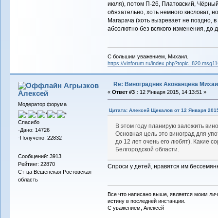
июля), потом П-26, Платовский, Чёрный
обязательно, хоть немного кисловат, но
Магарача (хоть вызревает не поздно, в
абсолютно без всякого изменения, до д
С большим уважением, Михаил.
https://vinforum.ru/index.php?topic=820.msg
Re: Виноградник Акованцева Миха
Агрызков
Алексей
«
Ответ #3 :
12 Января 2015, 14:13:51 »
Модератор форума
Цитата: Алексей Щекалов от 12 Января 2015
Спасибо
В этом году планирую заложить вино
-Дано: 14726
Основная цель это виноград для упо
-Получено: 22832
до 12 лет очень его любят). Какие 
Белгородской области.
Сообщений: 3913
Рейтинг: 22870
Спроси у детей, нравятся им бессемян
Ст-ца Вёшенская Ростовская
область
Все что написано выше, является моим лич
истину в последней инстанции.
С уважением, Алексей