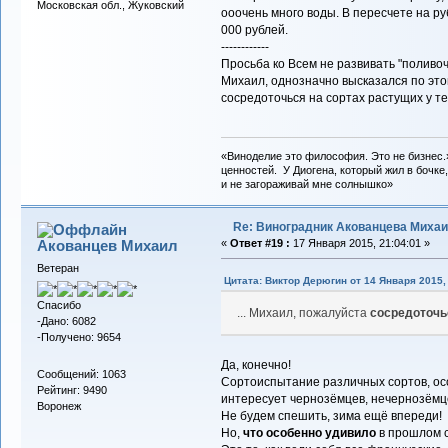
Московская обл., Жуковский
ооочень много воды. В пересчете на ру
000 рублей.
------------
Просьба ко Всем не развивать "поливоч
Михаил, однозначно высказался по это
сосредоточься на сортах растущих у те
«Виноделие это философия. Это не бизнес.
ценностей. У Диогена, который жил в бочке,
и не загораживай мне солнышко»
Re: Виноградник Акованцева Миха
Акованцев Михаил
«
Ответ #19 :
17 Января 2015, 21:04:01 »
Ветеран
Цитата: Виктор Дерюгин от 14 Января 2015, 
Спасибо
... Михаил, пожалуйста
сосредоточь
-Дано: 6082
-Получено: 9654
Да, конечно!
Сообщений: 1063
Сортоиспытание различных сортов, ос
Рейтинг: 9490
интересует чернозёмцев, нечернозёмце
Воронеж
Не будем спешить, зима ещё впереди!
Но,
что особенно удивило
в прошлом с