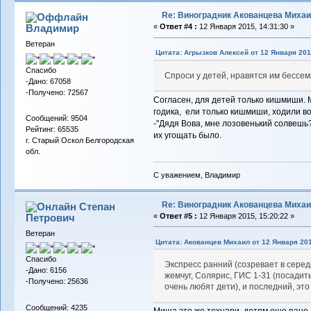
Re: Виноградник Акованцева Миха
Владимиp
«
Ответ #4 :
12 Января 2015, 14:31:30 »
Ветеран
Цитата: Агрызков Алексей от 12 Января 201
Спасибо
Спроси у детей, нравятся им бессе
-Дано: 67058
-Получено: 72567
Согласен, для детей только кишмиши. 
годика, ели только кишмиши, ходили в
Сообщений: 9504
-"Дядя Вова, мне лозовенький солвешь?
Рейтинг: 65535
их угощать было.
г. Старый Оскол Белгородская
обл.
С уважением, Владимир
Re: Виноградник Акованцева Миха
Степан
Петрович
«
Ответ #5 :
12 Января 2015, 15:20:22 »
Ветеран
Цитата: Акованцев Михаил от 12 Января 201
Спасибо
Экспресс ранний (созревает в серед
-Дано: 6156
жемчуг, Солярис, ГИС 1-31 (посадить
-Получено: 25636
очень любят дети), и последний, эт
Сообщений: 4235