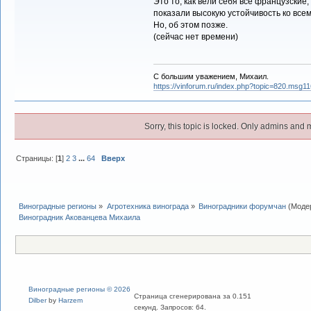
Это то, как вели себя все французские
показали высокую устойчивость ко всем
Но, об этом позже.
(сейчас нет времени)
С большим уважением, Михаил.
https://vinforum.ru/index.php?topic=820.msg
Sorry, this topic is locked. Only admins and 
Страницы: [
1
]
2
3
...
64
Вверх
Виноградные регионы
»
Агротехника винограда
»
Виноградники форумчан
(Моде
Виноградник Акованцева Михаила
Виноградные регионы © 2026
Страница сгенерирована за 0.151
Dilber
by
Harzem
секунд. Запросов: 64.