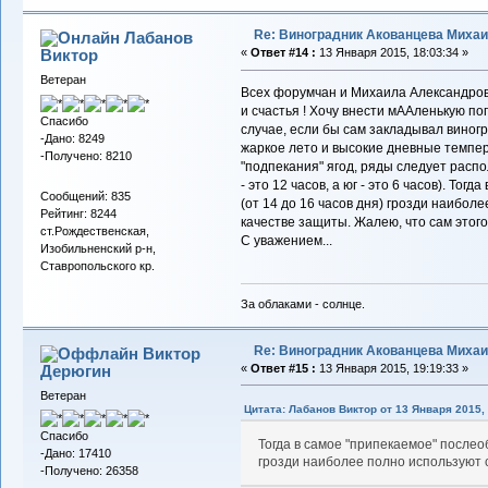
Re: Виноградник Акованцева Миха
Лабанов
Виктор
«
Ответ #14 :
13 Января 2015, 18:03:34 »
Ветеран
Всех форумчан и Михаила Александрови
и счастья ! Хочу внести мААленькую по
Спасибо
случае, если бы сам закладывал виногра
-Дано: 8249
жаркое лето и высокие дневные темпер
-Получено: 8210
"подпекания" ягод, ряды следует распо
- это 12 часов, а юг - это 6 часов). То
Сообщений: 835
(от 14 до 16 часов дня) грозди наибол
Рейтинг: 8244
качестве защиты. Жалею, что сам этого
ст.Рождественская,
С уважением...
Изобильненский р-н,
Ставропольского кр.
За облаками - солнце.
Re: Виноградник Акованцева Миха
Виктор
Дерюгин
«
Ответ #15 :
13 Января 2015, 19:19:33 »
Ветеран
Цитата: Лабанов Виктор от 13 Января 2015, 
Спасибо
Тогда в самое "припекаемое" послео
-Дано: 17410
грозди наиболее полно используют с
-Получено: 26358