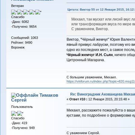
Ветеран
Цитата: Виктор 55 от 12 Января 2015, 16:12
Спасибо
Михаил, так мускат или лисий вкус л
-Дано: 6082
или трансформация вкуса по мере 
-Получено: 9654
С уважением, Виктор.
Сообщений: 1063
Виктор, "Чёрный жемчуг" Юрия Валентин
Рейтинг: 9490
явный привкус лабруски, поэтому его в
Воронеж
одно из последних мест, а самое после
Чёрный жемчуг И.Н. Сьян
, ничего обще
Цитронный Магарача.
С большим уважением, Михаил.
https://vinforum.ru/index.php?topic=820.msg
Re: Виноградник Акованцева Миха
Тимаков
Сергей
«
Ответ #10 :
12 Января 2015, 20:15:48 »
Пользователь
Михаил, расскажите пожалуйста о ваше
кустами, по подробнее о формировке ку
Спасибо
-Дано: 419
-Получено: 949
С уважением Сергей.