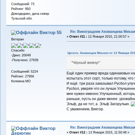
Сообщений: 73
Рейтинг: 950
Домодедово, дача север
Тульской обл.
Re: Виноградник Акованцева Миха
Виктор 55
«
Ответ #11 :
12 Января 2015, 21:00:57 »
Ветеран
Спасибо
Цитата: Акованцев Михаил от 12 Января 201
-Дано: 20049
-Получено: 27939
"Чёрный жемчуг"
Сообщений: 5224
Ещё один пример вреда одинаковых наз
Рейтинг: 27956
испытать этот сорт, только потому, что 
Коломна МО
И ещё. три раза заказывал Русбол улу
Русбол, уверяя что он лучше Улучшенног
мне нужен именно Улучшенный, который
раньше, пусть он даже менее урожайны
Эльф, да не тот, а Эльф Загорулько.
С уважением, Виктор.
Re: Виноградник Акованцева Миха
Виктор
Дерюгин
«
Ответ #12 :
13 Января 2015, 11:50:48 »