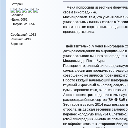
Ветеран
Меня попросили известные форумчан
своём винограднике.
Спасибо
Мотивировали тем, что у меня самая 
-Дано: 6082
универсальных винных сортов в России
-Получено: 9654
своим опытом сортоиспытания данных с
производстве вина.
Сообщений: 1063
Рейтинг: 9490
Воронеж
Действительно, у меня виноградник хо
дать рекомендации по выращиванию в р
универсального винного винограда, т. 
Молдавии, до Петербурга.
Повторю, что, винный виноград следует
семьи, а если для продажи, то лучше с
совершенно не являюсь противником сто
Просто каждый начинающий виноградар
крупный и красивый виноград, сладкий 
еды и хорошего сока, вина, коньяка и т. 
А пока, посмотрите один из самых луч
распространённых сортов (ВНИИВиВ г. 
Этот сорт в сезоне 2014 года показал 
отросла, выдержал весенний заморозок 
перенёс холодную зиму -34 С, летнюю,
(свой виноградник никогда не поливаю)
не обрабатываю, т. к. сторонник биоди