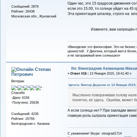
Один час, это 15 градусов движения со
Сообщений: 2879
если это 15.00, то солнце уйдет на 45 г
Рейтинг: 26438
Эта ориентация шпалер, строго на юго
Московская обл., Жуковский
Извините, вам запрещён 
«Виноделие это философия. Это не бизнес.
ценностей. У Диогена, который жил в бочке,
и не загораживай мне солнышко»
Re: Виноградник Акованцева Миха
Степан
Петрович
«
Ответ #16 :
13 Января 2015, 19:41:40 »
Ветеран
Цитата: Виктор Дерюгин от 13 Января 2015, 
Спасибо
Мысленно поворачиваю голову налево
-Дано: 6156
понятно, юг здесь. Ошибка, может 
-Получено: 25636
А если солнца нет? При закладке вино
Сообщений: 4235
главную роль сыграла ориентация самого
Рейтинг: 25755
Белгородская с. Казанка
С уважением! Skype vinograd1714