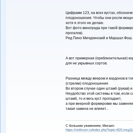
Цифрами 123, на всех кустах, обознач
плодоношения. Чтобы они росли мощны
хотя я этого не делаю.
Вот фото винограда при такой формиро
прогалов).
Ряд Пино Мичуринский и Маршал Фош.
А вот примерная (приблизительная) ко
для не укрывных сортов.
Разница между веером и кордонов в том
(стрелки) плодоношения.
Во втором случае один штамб (рукав) и
Неудобство этой системы в том, если с
штамб, то и весь куст пропадает,
а при веерной формировке мы заменяем 
такая замена не влияет...
С большим уважением, Михаил.
https://vinforum.ru/index.php?topic=820.msg