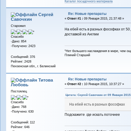
Каталог посадочного материала
Re: Новые препараты
Сергей
Савочкин
«
Ответ #1 :
09 Января 2015, 21:37:48 »
Старожил
На ебей есть в разных фософках от 50 д
доставкой из Англии
Спасибо
-Дано: 854
-Получено: 2423
"Нет большего наслаждения в мире, чем ощ
Плиний Старший
Сообщений: 376
Рейтинг: 2428
Пензенская обл., г. Белинский
Re: Новые препараты
Титова
Любовь
«
Ответ #2 :
10 Января 2015, 10:37:27 »
Постоялец
Цитата: Сергей Савочкин от 09 Января 2015,
Спасибо
На ебей есть в разных фософках
-Дано: 768
-Получено: 630
Подскажите .где искать поточнее
Сообщений: 112
Рейтинг: 646