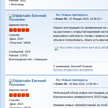
Рейтинг: 2812
г. Волгоград
Re: Новые препараты
Евгений
Полянин
«
Ответ #5 :
10 Января 2015, 19:36:22 »
Администратор
Нашел инструкцию по применению на
на растение с открытой корневой систе
Спасибо
кокосового субстрата / почвы / компос
-Дано: 2414
объем и попробовать, благо есть фасовк
-Получено: 16818
MycorrMax-Data-Sheet-April-2013.pdf
(3
Сообщений: 1324
Рейтинг: 17073
Волгоградская обл., г.Камышин
С уважением, Евгений Полянин
Каталог посадочного материала
Re: Новые препараты
Евгений
Полянин
«
Ответ #6 :
18 Мая 2015, 17:00:40 »
Администратор
Небольшой обзор новых пестицидов, 
Коронельского университета 2015 года
Спасибо
-Дано: 2414
Никаких новых «блокбастеров» из этой
-Получено: 16818