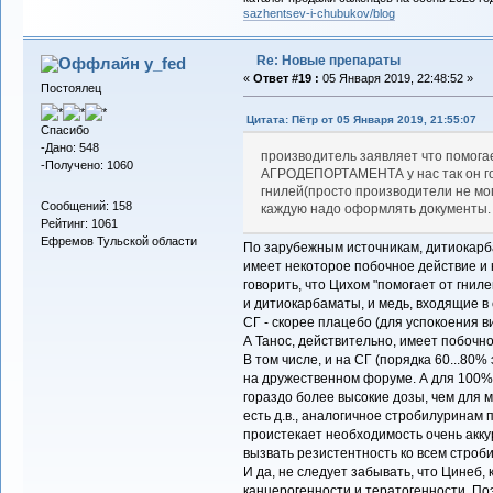
sazhentsev-i-chubukov/blog
Re: Новые препараты
y_fed
«
Ответ #19 :
05 Января 2019, 22:48:52 »
Постоялец
Цитата: Пётр от 05 Января 2019, 21:55:07
Спасибо
-Дано: 548
производитель заявляет что помогае
-Получено: 1060
АГРОДЕПОРТАМЕНТА у нас так он гов
гнилей(просто производители не мог
Сообщений: 158
каждую надо оформлять документы.
Рейтинг: 1061
Ефремов Тульской области
По зарубежным источникам, дитиокарба
имеет некоторое побочное действие и н
говорить, что Цихом "помогает от гнил
и дитиокарбаматы, и медь, входящие в 
СГ - скорее плацебо (для успокоения 
А Танос, действительно, имеет побочн
В том числе, и на СГ (порядка 60...80
на дружественном форуме. А для 100%
гораздо более высокие дозы, чем для ми
есть д.в., аналогичное стробилуринам 
проистекает необходимость очень акку
вызвать резистентность ко всем строб
И да, не следует забывать, что Цинеб, 
канцерогенности и тератогенности. По