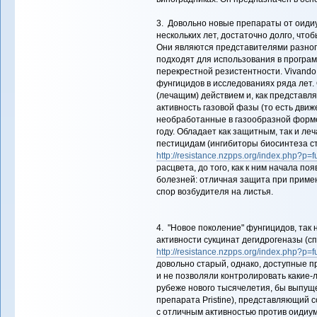
3. Довольно новые препараты от оид
нескольких лет, достаточно долго, что
Они являются представителями разного
подходят для использования в програм
перекрестной резистентности. Vivando
фунгицидов в исследованиях ряда лет
(лечащим) действием и, как представл
активность газовой фазы (то есть дви
необработанные в газообразной форме
году. Обладает как защитным, так и л
пестицидам (ингибиторы биосинтеза ст
http://resistance.nzpps.org/index.php?p=f
расцвета, до того, как к ним начала п
болезней: отличная защита при примен
спор возбудителя на листья.
4. "Новое поколение" фунгицидов, так
активности сукцинат дегидрогеназы (с
http://resistance.nzpps.org/index.php?p=f
довольно старый, однако, доступные п
и не позволяли контролировать какие-
рубеже нового тысячелетия, бы выпущ
препарата Pristine), представляющий 
с отличным активностью против оидиума