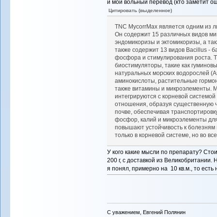
и мой вольный перевод (кто заметит ош
Цитировать (выделенное)
TNC MycorrMax является одним из л
Он содержит 15 различных видов ми
эндомикоризы и эктомикоризы, а так
также содержит 13 видов Bacillus -
фосфора и стимулирования роста. 
биостимуляторы, такие как гуминов
натуральных морских водорослей (A
аминокислоты, растительные гормон
также витамины и микроэлементы. 
интегрируются с корневой системой 
отношения, образуя существенную ч
почве, обеспечивая транспортировку
фосфор, калий и микроэлементы для
повышают устойчивость к болезням
только в корневой системе, но во вс
У кого какие мысли по препарату? Стои
200 г, с доставкой из Великобритании.
я понял, примерно на 10 кв.м., то есть
С уважением, Евгений Полянин