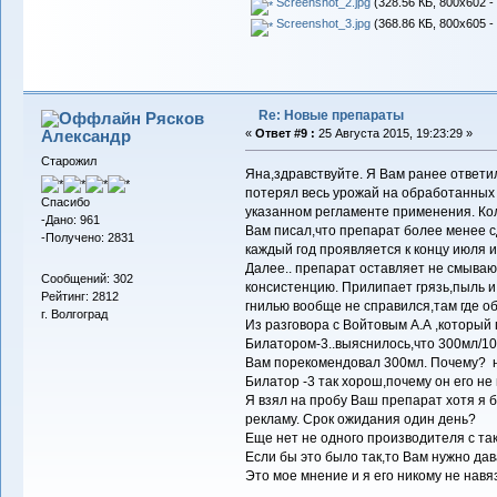
Screenshot_2.jpg
(328.56 КБ, 800x602 -
Screenshot_3.jpg
(368.86 КБ, 800x605 -
Re: Новые препараты
Рясков
Александр
«
Ответ #9 :
25 Августа 2015, 19:23:29 »
Старожил
Яна,здравствуйте. Я Вам ранее ответил
потерял весь урожай на обработанных 
Спасибо
указанном регламенте применения. Ко
-Дано: 961
Вам писал,что препарат более менее с
-Получено: 2831
каждый год проявляется к концу июля и
Далее.. препарат оставляет не смываю
Сообщений: 302
консистенцию. Прилипает грязь,пыль и
Рейтинг: 2812
гнилью вообще не справился,там где об
г. Волгоград
Из разговора с Войтовым А.А ,который
Билатором-3..выяснилось,что 300мл/10
Вам порекомендовал 300мл. Почему? не
Билатор -3 так хорош,почему он его не
Я взял на пробу Ваш препарат хотя я б
рекламу. Срок ожидания один день?
Еще нет не одного производителя с та
Если бы это было так,то Вам нужно да
Это мое мнение и я его никому не навя