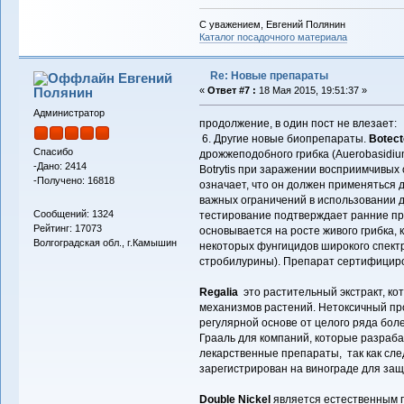
С уважением, Евгений Полянин
Каталог посадочного материала
Re: Новые препараты
Евгений
Полянин
«
Ответ #7 :
18 Мая 2015, 19:51:37 »
Администратор
продолжение, в один пост не влезает:
6. Другие новые биопрепараты.
Botect
Спасибо
дрожжеподобного грибка (Auerobasidium
-Дано: 2414
Botrytis при заражении восприимчивых 
-Получено: 16818
означает, что он должен применяться 
важных ограничений в использовании д
Сообщений: 1324
тестирование подтверждает ранние пр
Рейтинг: 17073
основывается на росте живого грибка,
Волгоградская обл., г.Камышин
некоторых фунгицидов широкого спектр
стробилурины). Препарат сертифициро
Regalia
это растительный экстракт, к
механизмов растений. Нетоксичный пр
регулярной основе от целого ряда бол
Грааль для компаний, которые разраб
лекарственные препараты, так как сл
зарегистрирован на винограде для защ
Double Nickel
является естественным 