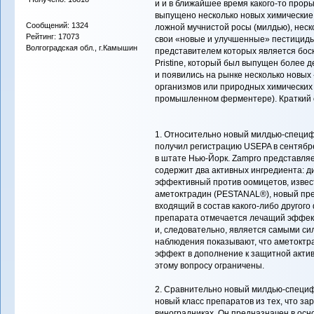
и и в ближайшее время какого-то проры
выпущено несколько новых химические
Сообщений: 1324
ложной мучнистой росы (милдью), неск
Рейтинг: 17073
свои «новые и улучшенные» пестицид
Волгоградская обл., г.Камышин
представителем которых является бос
Pristine, который был выпущен более д
и появились на рынке несколько новых
организмов или природных химических 
промышленном ферментере). Краткий о
1. Относительно новый милдью-специф
получил регистрацию USEPA в сентябре
в штате Нью-Йорк. Zampro представля
содержит два активных ингредиента: 
эффективный против оомицетов, извес
аметоктрадин (PESTANAL®), новый пре
входящий в состав какого-либо другого
препарата отмечается лечащий эффект,
и, следовательно, является самыми с
наблюдения показывают, что аметокт
эффект в дополнение к защитной актив
этому вопросу ограничены.
2. Сравнительно новый милдью-специф
новый класс препаратов из тех, что з
виноградниках. Он предназначен в осн