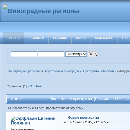
НАЧАЛО
КАТАЛОГИ
ПОМОЩЬ
ПОИСК
КАЛЕНДАРЬ
ГАЛЕ
Виноградные регионы
»
Агротехника винограда
»
Препараты, обработки
(Модера
Страницы: [
1
]
2
3
Вниз
Автор
Тема: Новые препараты (Прочитано 13002 ра
1 Пользователь и 1 Гость просматривают эту тему.
Новые препараты
Евгений
Полянин
«
:
09 Января 2015, 21:13:05 »
Администратор