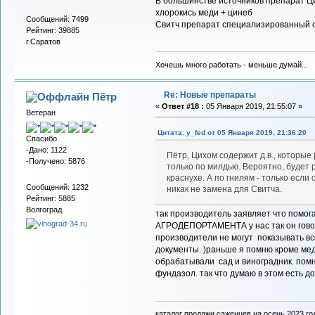
В большинстве источников препарат Ц
хлорокись меди + цинеб
Сообщений: 7499
Свитч препарат специализированный о
Рейтинг: 39885
г.Саратов
Хочешь много работать - меньше думай...
Re: Новые препараты
Пётр
«
Ответ #18 :
05 Января 2019, 21:55:07 »
Ветеран
Цитата: y_fed от 05 Января 2019, 21:36:20
Спасибо
-Дано: 1122
Пётр, Цихом содержит д.в., которые
-Получено: 5876
только по милдью. Вероятно, будет 
краснухе. А по гнилям - только есл
Сообщений: 1232
никак не замена для Свитча.
Рейтинг: 5885
Волгоград
так производитель заявляет что помога
АГРОДЕПОРТАМЕНТА у нас так он говори
производители не могут показывать вс
документы. )раньше я помню кроме мед
обрабатывали сад и виноградник. помню
фундазол. так что думаю в этом есть д
каталог продажи саженцев на осень 2023 го