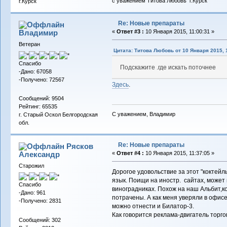
с уважением Титова Любовь г.Курск
г.Курск
Re: Новые препараты
Владимиp
«
Ответ #3 :
10 Января 2015, 11:00:31 »
Ветеран
Цитата: Титова Любовь от 10 Января 2015, 
Спасибо
Подскажите .где искать поточнее
-Дано: 67058
-Получено: 72567
Здесь
.
Сообщений: 9504
Рейтинг: 65535
С уважением, Владимир
г. Старый Оскол Белгородская
обл.
Re: Новые препараты
Рясков
Александр
«
Ответ #4 :
10 Января 2015, 11:37:05 »
Старожил
Дорогое удовольствие за этот "коктейл
язык. Поищи на иностр. сайтах, може
Спасибо
виноградниках. Похож на наш Альбит,к
-Дано: 961
потрачены. А как меня уверяли в офисе,
-Получено: 2831
можно отнести и Билатор-3.
Как говорится реклама-двигатель торго
Сообщений: 302