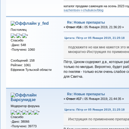
каталог продажи саженцев на осень 2023 го
sazhentsev-i-chubukov/blog
Re: Новые препараты
y_fed
«
Ответ #16 :
05 Января 2019, 21:36:20 »
Постоялец
Цитата: Пётр от 05 Января 2019, 21:25:18
Спасибо
-Дано: 548
подскажите но как мне кажется это
-Получено: 1060
мнократно-Инструкция по примене
Сообщений: 158
Пётр, Цихом содержит д.в., которые р
Рейтинг: 1061
только по милдью. Вероятно, будет раб
Ефремов Тульской области
по гнилям - только если очень слабое 
для Свитча.
Re: Новые препараты
Барсунидзе
«
Ответ #17 :
05 Января 2019, 21:44:35 »
Модератор форума
Цитата: Пётр от 05 Января 2019, 21:25:18
Спасибо
Инструкция по применению препар
-Дано: 38066
-Получено: 39773