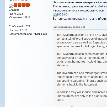
Накопал в интернете интересный пре
Trichoderma, представляющий собой с
Спасибо
и вспомогательных микроорганизмов.
-Дано: 2414
-Получено: 16818
Вот описание препарата по-английски:
Сообщений: 1324
Цитировать (выделенное)
Рейтинг: 17073
Волгоградская обл., г.Камышин
TNC MycorrMax is one of the TNC Mycorr
contains 15 different species of mycor
ectomycorrhizae as well as 5 species of
species – Bacteria for Nitrogen fixing
TNC MycorrMax also contains natural b
derivatives of a natural marine algae
acids, plant hormones – cytokinins, aux
elements.
The mycorrhizae and microorganisms wi
root zone in a symbiotic relationship, a
transporting valuable minerals such a
elements back to the host plant.
In addition they will induce and incre
undesirables, not only in the plants roo
plant.