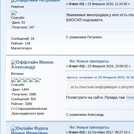
«
Ответ #11 :
23 Февраля 2016, 11:16:45 »
Новичок
Уважаемые виноградари,у кого есть о
Спасибо
БИОСИЛ подскажите.
-Дано: 51
-Получено: 147
С уважением Петрович.
Сообщений: 18
Рейтинг: 149
Магнитогорск
Re: Новые препараты
Михно
Александр
«
Ответ #12 :
23 Февраля 2016, 23:09:42 »
Ветеран
Цитата: петрович от 23 Февраля 2016, 11:16
Спасибо
есть опытная информация о регуля
-Дано: 1404
-Получено: 3385
Посмотрите на сайте..Правда там
Нов
Сообщений: 503
Рейтинг: 3389
Ст.Старощербиновская
,Краснодарского края
С уважением Александр.
Re: Новые препараты
Фурса
Ирина Ивановна
«
Ответ #13 :
16 Октября 2017, 08:27:10 »