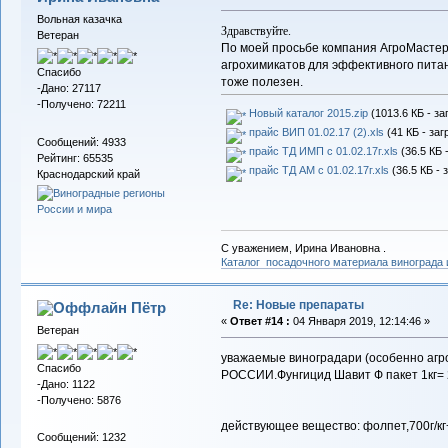
Вольная казачка
Здравствуйте.
Ветеран
По
моей просьбе компания АгроМастер
агрохимикатов для эффективного питан
Спасибо
тоже полезен.
-Дано: 27117
-Получено: 72211
Новый каталог 2015.zip
(1013.6 КБ - за
прайс ВИП 01.02.17 (2).xls
(41 КБ - заг
Сообщений: 4933
прайс ТД ИМП с 01.02.17г.xls
(36.5 КБ 
Рейтинг: 65535
прайс ТД АМ с 01.02.17г.xls
(36.5 КБ - 
Краснодарский край
С уважением, Ирина Ивановна .
Каталог посадочного материала винограда
Re: Новые препараты
Пётр
«
Ответ #14 :
04 Января 2019, 12:14:46 »
Ветеран
уважаемые виноградари (особенно агр
Спасибо
РОССИИ.Фунгицид Шавит Ф пакет 1кг= 25
-Дано: 1122
-Получено: 5876
действующее вещество: фолпет,700г/кг
Сообщений: 1232