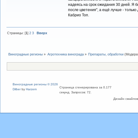
надеясь на срок ожидания 30 дней. Я б
после цветения", а ещё лучше - только
Кабрио Топ.
Страницы: [
1
]
2
3
Вверх
Виноградные регионы
»
Агротехника винограда
»
Препараты, обработки
(Модера
Виноградные регионы © 2026
Страница сгенерирована за 0.177
Dilber
by
Harzem
секунд. Запросов: 72.
Дизайн смайлов "