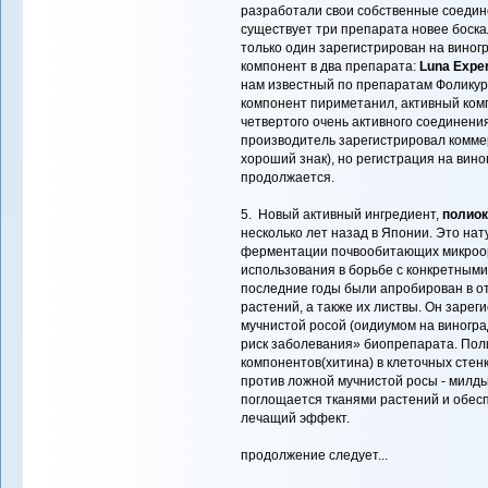
разработали свои собственные соедине
существует три препарата новее боска
только один зарегистрирован на виног
компонент в два препарата:
Luna Expe
нам известный по препаратам Фоликур,
компонент пириметанил, активный комп
четвертого очень активного соединения
производитель зарегистрировал коммер
хороший знак), но регистрация на вино
продолжается.
5. Новый активный ингредиент,
полиок
несколько лет назад в Японии. Это на
ферментации почвообитающих микроорг
использования в борьбе с конкретными
последние годы были апробирован в 
растений, а также их листвы. Он зарег
мучнистой росой (оидиумом на виногр
риск заболевания» биопрепарата. Пол
компонентов(хитина) в клеточных стенк
против ложной мучнистой росы - милдь
поглощается тканями растений и обесп
лечащий эффект.
продолжение следует...