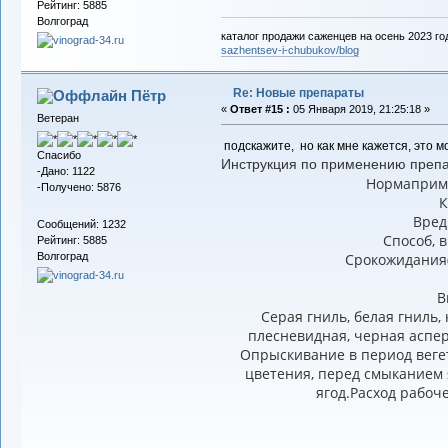
Рейтинг: 5885
Волгоград
каталог продажи саженцев на осень 2023 го
sazhentsev-i-chubukov/blog
Re: Новые препараты
Пётр
«
Ответ #15 :
05 Января 2019, 21:25:18 »
Ветеран
подскажите, но как мне кажется, это 
Спасибо
Инструкция по применению препа
-Дано: 1122
Нормаприм
-Получено: 5876
К
Вред
Сообщений: 1232
Способ, 
Рейтинг: 5885
Срокожи­да­ния(
Волгоград
В
Серая гниль, белая гниль,
плесневидная, черная аспер
Опрыскивание в период вегет
цветения, перед смыканием 
ягод.Расход рабоче