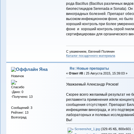
рода Bacillus (Bacillus различных вид
биопестицидов Serenada и Sonata). О
виноградных болезней. Препарат обес
высоком инфекционном фоне, но было 
хороший контроль при более умеренно
фоне и хороший контроль серой гнил
сертифицирован для органического вин
С уважением, Евгений Полянин
Каталог посадочного материала
Re: Новые препараты
Яна
«
Ответ #8 :
25 Августа 2015, 15:39:03 »
Новичок
Уважаемый Александр Рясков!
Спасибо
-Дано: 0
Скорее всего желаемый результат не 
-Получено: 13
регламента применения и/или концентр
сообщения отсутствуют. Препарат Бил
Сообщений: 3
инфекциями винограда, и это подтвер
Рейтинг: 13
лабораторных и полевых исследований,
Волгоград
Вы!
Screenshot_1.jpg
(329.45 КБ, 800x601 -