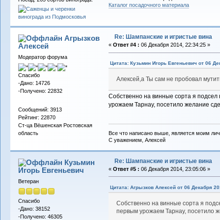
Каталог посадочного материала
Re: Шампанские и игристые вина
Агрызков
Алексей
«
Ответ #4 :
06 Декабря 2014, 22:34:25 »
Модератор форума
Цитата: Кузьмин Игорь Евгеньевич от 06 Де
Спасибо
Алексей,а Ты сам не пробовал мути
-Дано: 14726
-Получено: 22832
Собственно на винные сорта я подсел 
урожаем Тарнау, посетило желание сдел
Сообщений: 3913
Рейтинг: 22870
Ст-ца Вёшенская Ростовская
Все что написано выше, является моим лич
область
С уважением, Алексей
Re: Шампанские и игристые вина
Кузьмин
Игорь Евгеньевич
«
Ответ #5 :
06 Декабря 2014, 23:05:06 »
Ветеран
Цитата: Агрызков Алексей от 06 Декабря 201
Спасибо
Собственно на винные сорта я подс
-Дано: 38152
первым урожаем Тарнау, посетило же
-Получено: 46305