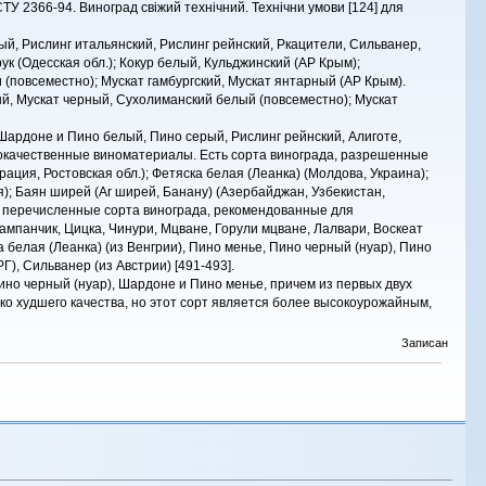
 2366-94. Виноград свіжий технічний. Технічни умови [124] для
ый, Рислинг итальянский, Рислинг рейнский, Ркацители, Сильванер,
к (Одесская обл.); Кокур белый, Кульджинский (AP Крым);
(повсеместно); Мускат гамбургский, Мускат янтарный (AP Крым).
ый, Мускат черный, Сухолиманский белый (повсеместно); Мускат
ардоне и Пино белый, Пино серый, Рислинг рейнский, Алиготе,
окачественные виноматериалы. Есть сорта винограда, разрешенные
ция, Ростовская обл.); Фетяска белая (Леанка) (Молдова, Украина);
я); Баян ширей (Ar ширей, Банану) (Азербайджан, Узбекистан,
ые перечисленные сорта винограда, рекомендованные для
ампанчик, Цицка, Чинури, Мцване, Горули мцване, Лалвари, Воскеат
а белая (Леанка) (из Венгрии), Пино менье, Пино черный (нуар), Пино
), Сильванер (из Австрии) [491-493].
ино черный (нуар), Шардоне и Пино менье, причем из первых двух
о худшего качества, но этот сорт является более высокоурожайным,
Записан