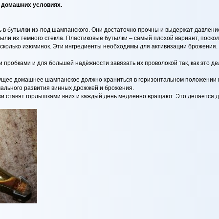
 домашних условиях.
в бутылки из-под шампанского. Они достаточно прочны и выдержат давление 
ли из темного стекла. Пластиковые бутылки – самый плохой вариант, поскольк
есколько изюминок. Эти ингредиенты необходимы для активизации брожения.
пробками и для большей надёжности завязать их проволокой так, как это де
дущее домашнее шампанское должно храниться в горизонтальном положении 
мального развития винных дрожжей и брожения.
и ставят горлышками вниз и каждый день медленно вращают. Это делается д