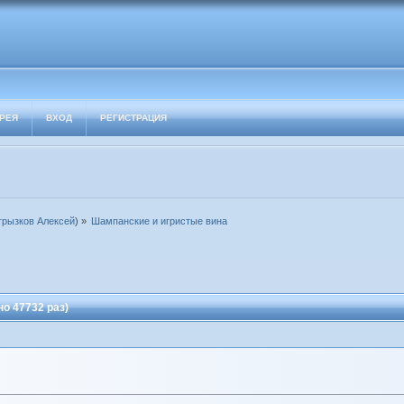
РЕЯ
ВХОД
РЕГИСТРАЦИЯ
грызков Алексей
) »
Шампанские и игристые вина
о 47732 раз)