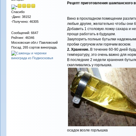
Рецепт приготовления шампанского в
Спасибо
-Дано: 38152
Вино в прохладном помещении разлить 
-Получено: 46305
любые другие, желательно чтобы они бы
Добавить 1 столовую ложку сахара и н
Сообщений: 6647
проще работать в будущем.
Рейтинг: 46346
Закупорить полные бутылки надежными 
Московская обл.г Павловский
пробки сургучом или горячим воском.
Посад. 265 сортов винограда.
2. Хранение.
В течение 60-90 дней бу
температуру, это очень важно для нор
В последние 2 недели хранения бутылк
скапливались у горлышка.
осадок возле горлышка