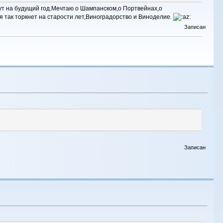
дут на будущий год.Мечтаю о Шампанском,о Портвейнах,о
ня так торкнет на старости лет,Виноградорство и Виноделие.
Записан
Записан