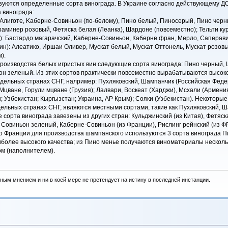
зуются определенные сорта винограда. В Украине согласно действующему ДСТУ
 винограда:
: Алиготе, Kaберне-Совиньон (по-белому), Пино белый, Пиносерый, Пино черн
минер розовый, Фетяска белая (Леанка), Шардоне (повсеместно); Тельти куру
): Бастардо магарачский, Каберне-Совиньон, Каберне фран, Мерло, Саперави 
вин): Алеатико, Иршаи Оливер, Мускат белый, Мускат Оттонель, Мускат розов
).
оизводства белых игристых вин следующие сорта винограда: Пино черный, Ш
он зеленый. Из этих сортов практически повсеместно вырабатываются высок
дельных странах СНГ, налример: Пухляковский, Шампанчик (Российская Федера
Мцване, Горули мцване (Грузия); Лалвари, Воскеат (Харджи), Мсхали (Армени
н; Узбекистан; Кыргызстан; Украина, AP Крым); Сояки (Узбекистан). Некотор
дельных странах СНГ, являются местными сортами, такие как Пухляковский, Ш
е сорта винограда завезены из других стран: Кульджинский (из Китая), Фетяск
Совиньон зеленый, Каберне-Совиньон (из Франции), Рислинг рейнский (из ФРГ
во Франции для производства шампанского используются 3 сорта винограда П
олее высокого качества; из Пино менье получаются виноматериалы нескольк
м (наполнителем).
ным мнением и ни в коей мере не претендует на истину в последней инстанции.