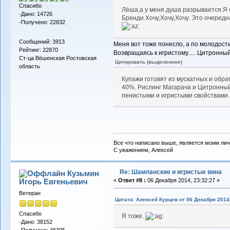
Спасибо
Лёша,а у меня душа разрывается.Я е
-Дано: 14726
Бренди.Хочу,Хочу,Хочу. Это очередн
-Получено: 22832
Сообщений: 3913
Меня вот тоже понесло, а по молодост
Рейтинг: 22870
Возвращаясь к игристому..... Цитронны
Ст-ца Вёшенская Ростовская
Цитировать (выделенное)
область
Купажи готовят из мускатных и обр
40%. Рислинг Магарача и Цитронный
пенистыми и игристыми свойствами.
Все что написано выше, является моим лич
С уважением, Алексей
Re: Шампанские и игристые вина
Кузьмин
Игорь Евгеньевич
«
Ответ #8 :
06 Декабря 2014, 23:32:27 »
Ветеран
Цитата: Алексей Курцев от 06 Декабря 2014,
Спасибо
Я тоже.
-Дано: 38152