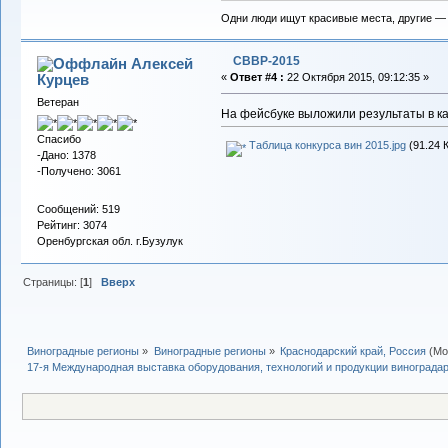
Одни люди ищут красивые места, другие —
СВВР-2015
Алексей
Курцев
«
Ответ #4 :
22 Октября 2015, 09:12:35 »
Ветеран
На фейсбуке выложили результаты в ка
Спасибо
Таблица конкурса вин 2015.jpg
(91.24 
-Дано: 1378
-Получено: 3061
Сообщений: 519
Рейтинг: 3074
Оренбургская обл. г.Бузулук
Страницы: [
1
]
Вверх
Виноградные регионы
»
Виноградные регионы
»
Краснодарский край, Россия
(Мо
17-я Международная выставка оборудования, технологий и продукции виноградар