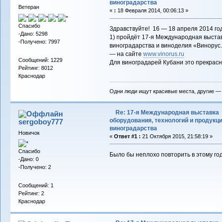
виноградарства
Ветеран
«
:
18 Февраля 2014, 00:06:13 »
Спасибо
Здравствуйте! 16 — 18 апреля 2014 год
-Дано: 5298
1) пройдёт 17-я Международная выстав
-Получено: 7997
виноградарства и виноделия «Винорус
— на сайте
www.vinorus.ru
Сообщений: 1229
Для виноградарей Кубани это прекрасн
Рейтинг: 8012
Краснодар
Одни люди ищут красивые места, другие —
Re: 17-я Международная выставка
оборудования, технологий и продукц
sergoboy777
виноградарства
Новичок
«
Ответ #1 :
21 Октября 2015, 21:58:19 »
Спасибо
Было бы неплохо повторить в этому год
-Дано: 0
-Получено: 2
Сообщений: 1
Рейтинг: 2
Краснодар