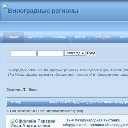
НАЧАЛО
КАТАЛОГИ
ПОМОЩЬ
ПОИСК
КАЛЕНДАРЬ
ГАЛЕ
Виноградные регионы
»
Виноградные регионы
»
Краснодарский край, Россия
(Мо
17-я Международная выставка оборудования, технологий и продукции виноградар
Страницы: [
1
]
Вниз
Автор
Тема: 17-я Международная выставка оборудо
(Прочитано 5078 раз)
0 Пользователей и 1 Гость просматривают эту тему.
17-я Международная выставка
Перерва
оборудования, технологий и продукц
Иван Анатольевич