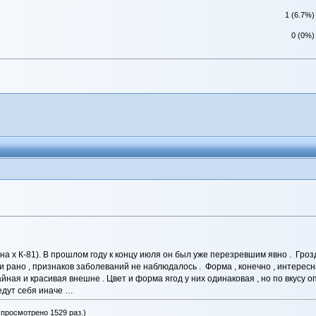
1 (6.7%)
0 (0%)
а х К-81). В прошлом году к концу июля он был уже перезревшим явно . Грозд
рано , признаков заболеваний не наблюдалось . Форма , конечно , интересная
ная и красивая внешне . Цвет и форма ягод у них одинаковая , но по вкусу 
едут себя иначе …
 просмотрено 1529 раз.)