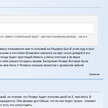
та имеет стабильный хруст , как при основном урожае , так и в
вкусу понравился,чем то похожий на Рошфор был.В этом году я был
сынке в сентябре.Возможно сказался на вкус сезон дождей в это
я ягода будет хрустящей.Мякоть у Аюты плотная и во вкусе
Для себя решил посадить форму Загорулько Розмус.Которая была
чше,чем Аюта.У Розмуса сильнее мускатом с ароматом чайной
Записан
жай, но похоже, что Розмус будет попозже дней на 5, чем Аюта. В
 ощущаются. Обе формы достойные, что из них будет лучше - покажет
т есть что сопоставить.