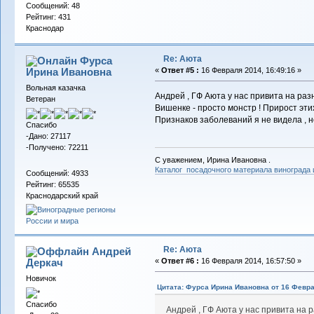
Сообщений: 48
Рейтинг: 431
Краснодар
Re: Аюта
Фурса
Ирина Ивановна
«
Ответ #5 :
16 Февраля 2014, 16:49:16 »
Вольная казачка
Андрей , ГФ Аюта у нас привита на раз
Ветеран
Вишенке - просто монстр ! Прирост этих
Признаков заболеваний я не видела , 
Спасибо
-Дано: 27117
-Получено: 72211
С уважением, Ирина Ивановна .
Каталог посадочного материала винограда
Сообщений: 4933
Рейтинг: 65535
Краснодарский край
Re: Аюта
Андрей
Деркач
«
Ответ #6 :
16 Февраля 2014, 16:57:50 »
Новичок
Цитата: Фурса Ирина Ивановна от 16 Февра
Спасибо
Андрей , ГФ Аюта у нас привита на 