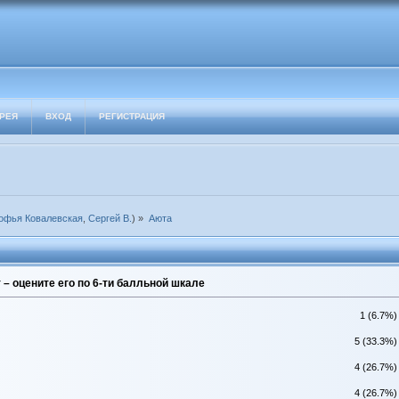
РЕЯ
ВХОД
РЕГИСТРАЦИЯ
офья Ковалевская
,
Сергей В.
) »
Аюта
– оцените его по 6-ти балльной шкале
1 (6.7%)
5 (33.3%)
4 (26.7%)
4 (26.7%)