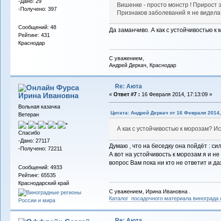
-Дано: 29
Вишенке - просто монстр ! Прирост э
-Получено: 397
Признаков заболеваний я не видела 
Сообщений: 48
Да заманчиво. А как с устойчивостью 
Рейтинг: 431
Краснодар
С уважением,
Андрей Деркач, Краснодар
Re: Аюта
Фурса
Ирина Ивановна
«
Ответ #7 :
16 Февраля 2014, 17:13:09 »
Вольная казачка
Цитата: Андрей Деркач от 16 Февраля 2014,
Ветеран
А как с устойчивостью к морозам? 
Спасибо
-Дано: 27117
Думаю , что на беседку она пойдёт : си
-Получено: 72211
А вот на устойчивость к морозам я и н
вопрос Вам пока ни кто не ответит и д
Сообщений: 4933
Рейтинг: 65535
Краснодарский край
С уважением, Ирина Ивановна .
Каталог посадочного материала винограда
Re: Аюта