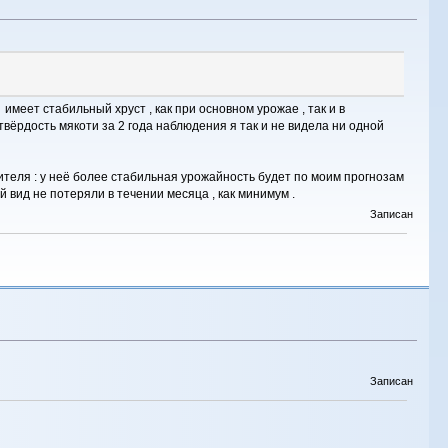
 имеет стабильный хруст , как при основном урожае , так и в
 твёрдость мякоти за 2 года наблюдения я так и не видела ни одной
ителя : у неё более стабильная урожайность будет по моим прогнозам
й вид не потеряли в течении месяца , как минимум .
Записан
Записан