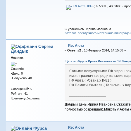
ГФ Аюта.JPG
(39.53 КБ, 400x600 - про
С уважением, Ирина Ивановна .
Каталог посадочного материала винограда
Re: Аюта
Сергей
Дандык
«
Ответ #2 :
16 Февраля 2014, 14:15:08 »
Новичок
Цитата: Фурса Ирина Ивановна от 14 Февра
Спасибо
Самыми популярными ГФ в прошлом се
-Дано: 0
имеют различные родительские пар
-Получено: 40
ГФ Аюта ( Розана х К-81 )
ГФ Памяти Учителя ( Талисман х Ка
Сообщений: 5
Рейтинг: 41
__________________
Кременчуг,Украина
Добрый день,Ирина Ивановна!Скажите 
полностью созревшая).Мякоть у Аюты не
Re: Аюта
Фурса