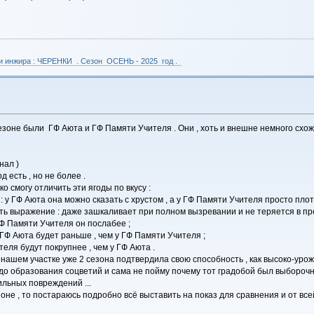
 и инжира : ЧЕРЕНКИ . Сезон ОСЕНЬ - 2025 год .
не были ГФ Аюта и ГФ Памяти Учителя . Они , хоть и внешне немного схожи 
нал )
д есть , но не более .
о смогу отличить эти ягоды по вкусу :
: у ГФ Аюта она можно сказать с хрустом , а у ГФ Памяти Учителя просто плот
есть выражение : даже зашкаливает при полном вызревании и не теряется в про
 ГФ Памяти Учителя он послабее ;
ГФ Аюта будет раньше , чем у ГФ Памяти Учителя ;
еля будут покрупнее , чем у ГФ Аюта .
ашем участке уже 2 сезона подтвердила свою способность , как высоко-урожайн
 образования соцветий и сама не пойму почему тот градобой был выборочны
сильных повреждений ...
зоне , то постараюсь подробно всё выставить на показ для сравнения и от в