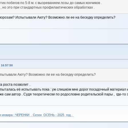
тих побегов по 5-8 м. с вызреванием лозы до самых кончиков .
, но это при стандартных профилактических обработках .
к морозам? Испытывали Аюту? Возможно ли ее на беседку определить?
 16:57:50
Испытывали Аюту? Возможно ли ее на беседку определить?
ла роста позволит .
е пыталась её испытывать пока : уж слишком мне дорог посадочный материал и
аже сам автор . Судя теоретически по родословне родительской пары , где-то
 и инжира : ЧЕРЕНКИ . Сезон ОСЕНЬ - 2025 год .