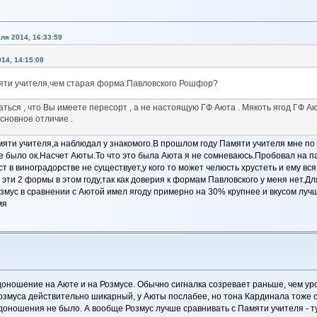
ля 2014, 16:33:59
14, 14:15:08
яти учителя,чем старая форма Павловского Рошфор?
ваться , что Вы имеете пересорт , а не настоящую ГФ Аюта . Мякоть ягод ГФ Аю
основное отличие .
яти учителя,а наблюдал у знакомого.В прошлом году Памяти учителя мне по 
е было ок.Насчет Аюты.То что это была Аюта я не сомневаюсь.Пробовал на па
ст в виноградорстве не существует,у кого то может челюсть хрустеть и ему вс
 эти 2 формы в этом году,так как доверия к формам Павловского у меня нет.
Розмус в сравнении с Аютой имел ягоду примерно на 30% крупнее и вкусом лу
мя
доношение на Аюте и на Розмусе. Обычно сигналка созревает раньше, чем уро
у Розмуса действительно шикарный, у Аюты послабее, но тона Кардинала тоже
лодоношения не было. А вообще Розмус лучше сравнивать с Памяти учителя - ту