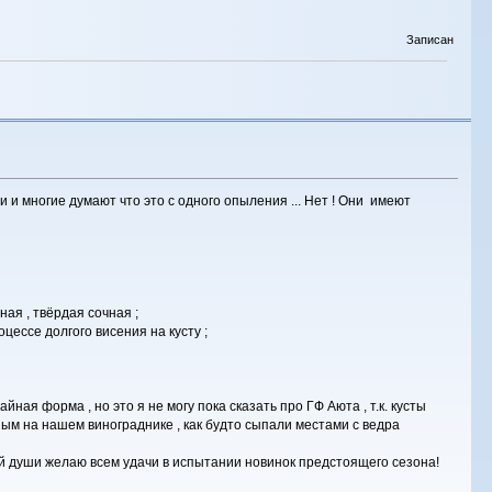
Записан
и многие думают что это с одного опыления ... Нет ! Они имеют
ная , твёрдая сочная ;
цессе долгого висения на кусту ;
ая форма , но это я не могу пока сказать про ГФ Аюта , т.к. кусты
м на нашем винограднике , как будто сыпали местами с ведра
сей души желаю всем удачи в испытании новинок предстоящего сезона!