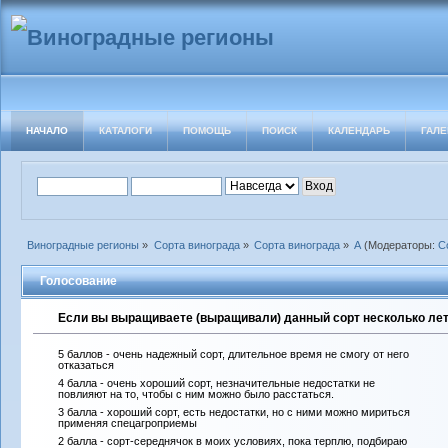
НАЧАЛО
КАТАЛОГИ
ПОМОЩЬ
ПОИСК
КАЛЕНДАРЬ
ГАЛЕ
Виноградные регионы
»
Сорта винограда
»
Сорта винограда
»
А
(Модераторы:
С
Голосование
Если вы выращиваете (выращивали) данный сорт несколько лет 
5 баллов - очень надежный сорт, длительное время не смогу от него
отказаться
4 балла - очень хороший сорт, незначительные недостатки не
повлияют на то, чтобы с ним можно было расстаться.
3 балла - хороший сорт, есть недостатки, но с ними можно мириться
применяя спецагроприемы
2 балла - сорт-середнячок в моих условиях, пока терплю, подбираю