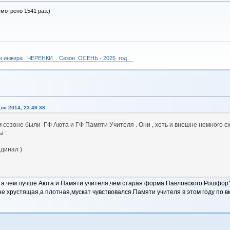
смотрено 1541 раз.)
 и инжира : ЧЕРЕНКИ . Сезон ОСЕНЬ - 2025 год .
ля 2014, 23:49:38
зоне были ГФ Аюта и ГФ Памяти Учителя . Они , хоть и внешне немного схож
ы :
рдинал )
а чем лучше Аюта и Памяти учителя,чем старая форма Павловского Рошфор?А
 хрустящая,а плотная,мускат чувствовался.Памяти учителя в этом году по вк