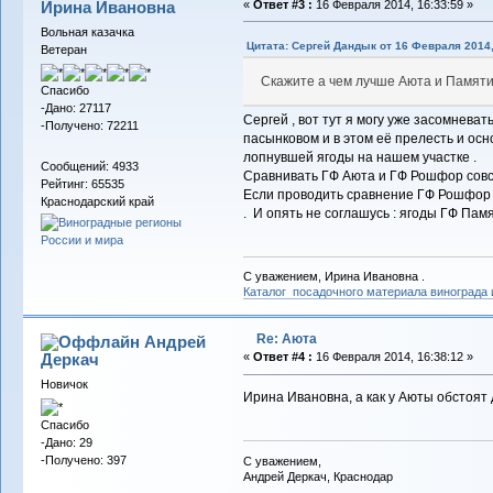
Ирина Ивановна
«
Ответ #3 :
16 Февраля 2014, 16:33:59 »
Вольная казачка
Цитата: Сергей Дандык от 16 Февраля 2014,
Ветеран
Скажите а чем лучше Аюта и Памят
Спасибо
-Дано: 27117
Сергей , вот тут я могу уже засомневат
-Получено: 72211
пасынковом и в этом её прелесть и осн
лопнувшей ягоды на нашем участке .
Сообщений: 4933
Сравнивать ГФ Аюта и ГФ Рошфор совсем
Рейтинг: 65535
Если проводить сравнение ГФ Рошфор с
Краснодарский край
. И опять не соглашусь : ягоды ГФ Памя
С уважением, Ирина Ивановна .
Каталог посадочного материала винограда
Re: Аюта
Андрей
Деркач
«
Ответ #4 :
16 Февраля 2014, 16:38:12 »
Новичок
Ирина Ивановна, а как у Аюты обстоят
Спасибо
-Дано: 29
-Получено: 397
С уважением,
Андрей Деркач, Краснодар