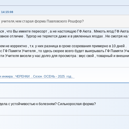
 14:15:08
и учителя,чем старая форма Павловского Рошфор?
ься , что Вы имеете пересорт , а не настоящую ГФ Аюта . Мякоть ягод ГФ Аюта
овное отличие . Тургор не теряется даже и в увяленных ягодах . Не смотря на
 не корректно , т.к. у них разница в сроке созревания примерно в 10 дней .
 ГФ Памяти Учителя , то здесь скорее всего будет выигрывать ГФ Памяти Уч
ти Учителя висели у нас долго для просмотра : вкус свой , товарный и внешни
 и инжира : ЧЕРЕНКИ . Сезон ОСЕНЬ - 2025 год .
 дела с устойчивостью к болезням? Сильнорослая форма?