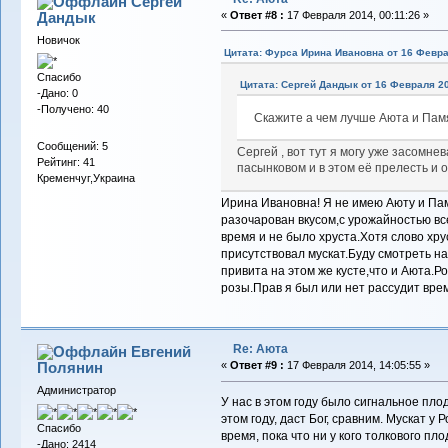
Сергей
Дандык
«
Ответ #8 :
17 Февраля 2014, 00:11:26 »
Новичок
Цитата: Фурса Ирина Ивановна от 16 Февра
Спасибо
Цитата: Сергей Дандык от 16 Февраля 20
-Дано: 0
-Получено: 40
Скажите а чем лучше Аюта и Пам
Сообщений: 5
Сергей , вот тут я могу уже засомне
Рейтинг: 41
пасынковом и в этом её прелесть и 
Кременчуг,Украина
Ирина Ивановна! Я не имею Аюту и Пам
разочарован вкусом,с урожайностью вс
время и не было хруста.Хотя слово хру
присутствовал мускат.Буду смотреть на
привита на этом же кусте,что и Аюта.
розы.Прав я был или нет рассудит вре
Re: Аюта
Евгений
Полянин
«
Ответ #9 :
17 Февраля 2014, 14:05:55 »
Администратор
У нас в этом году было сигнальное пло
этом году, даст Бог, сравним. Мускат 
Спасибо
время, пока что ни у кого толкового п
-Дано: 2414