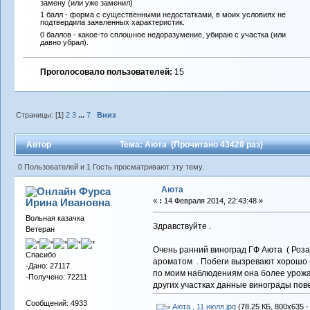
замену (или уже заменил)
1 балл - форма с существенными недостатками, в моих условиях не
подтвердила заявленных характеристик.
0 баллов - какое-то сплошное недоразумение, убираю с участка (или
давно убрал).
Проголосовало пользователей:
15
Страницы: [
1
]
2
3
...
7
Вниз
Автор
Тема: Аюта (Прочитано 43428 раз)
0 Пользователей и 1 Гость просматривают эту тему.
Аюта
Фурса
Ирина Ивановна
«
:
14 Февраля 2014, 22:43:48 »
Вольная казачка
Здравствуйте .
Ветеран
Очень ранний виноград ГФ Аюта ( Розан
Спасибо
ароматом . Побеги вызревают хорошо и 
-Дано: 27117
по моим наблюдениям она более урожай
-Получено: 72211
других участках данные винограды пов
Сообщений: 4933
Аюта , 11 июля.jpg
(78.25 КБ, 800x635 -