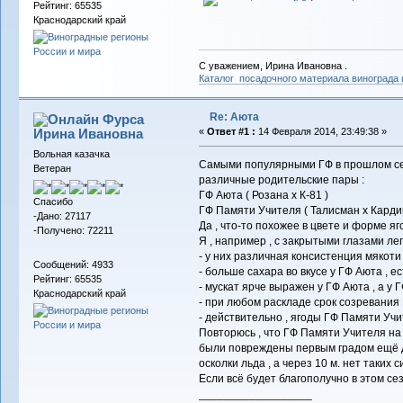
Рейтинг: 65535
Краснодарский край
С уважением, Ирина Ивановна .
Каталог посадочного материала винограда
Re: Аюта
Фурса
Ирина Ивановна
«
Ответ #1 :
14 Февраля 2014, 23:49:38 »
Вольная казачка
Самыми популярными ГФ в прошлом сезо
Ветеран
различные родительские пары :
ГФ Аюта ( Розана х К-81 )
Спасибо
ГФ Памяти Учителя ( Талисман х Карди
-Дано: 27117
Да , что-то похожее в цвете и форме яго
-Получено: 72211
Я , например , с закрытыми глазами легк
- у них различная консистенция мякоти 
Сообщений: 4933
- больше сахара во вкусе у ГФ Аюта , 
Рейтинг: 65535
- мускат ярче выражен у ГФ Аюта , а у
Краснодарский край
- при любом раскладе срок созревания 
- действительно , ягоды ГФ Памяти Учит
Повторюсь , что ГФ Памяти Учителя на н
были повреждены первым градом ещё до
осколки льда , а через 10 м. нет таких 
Если всё будет благополучно в этом се
__________________