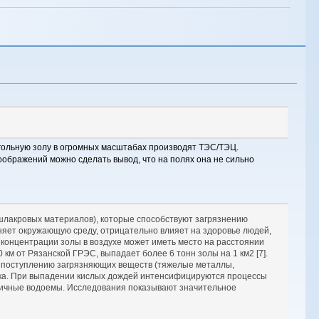
 угольную золу в огромных масштабах производят ТЭС/ТЭЦ.
соображений можно сделать вывод, что на полях она не сильно
шлакровых материалов), которые способствуют загрязнению
няет окружающую среду, отрицательно влияет на здоровье людей,
 концентрации золы в воздухе может иметь место на расстоянии
км от Рязанской ГРЭС, выпадает более 6 тонн золы на 1 км2 [7].
 к поступлению загрязняющих веществ (тяжелые металлы,
ловека. При выпадении кислых дождей интенсифицируются процессы
зличные водоемы. Исследования показывают значительное