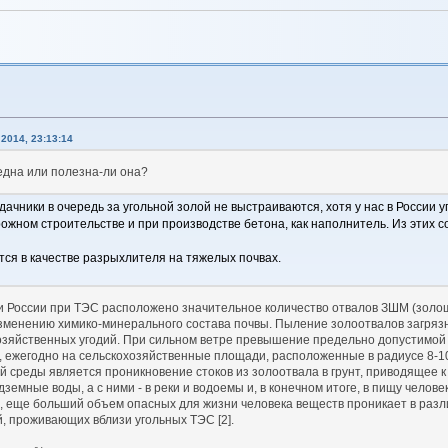
2014, 23:13:14
редна или полезна-ли она?
дачники в очередь за угольной золой не выстраиваются, хотя у нас в России
ожном строительстве и при производстве бетона, как наполнитель. Из этих 
ится в качестве разрыхлителя на тяжелых почвах.
и России при ТЭС расположено значительное количество отвалов ЗШМ (золо
изменению химико-минерального состава почвы. Пыление золоотвалов загряз
хозяйственных угодий. При сильном ветре превышение предельно допустимой
р, ежегодно на сельскохозяйственные площади, расположенные в радиусе 8-10 
 среды является проникновение стоков из золоотвала в грунт, приводящее
дземные воды, а с ними - в реки и водоемы и, в конечном итоге, в пищу че
о, еще больший объем опасных для жизни человека веществ проникает в ра
 проживающих вблизи угольных ТЭС [2].