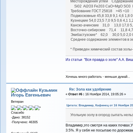
Месторождения углей Соде
Si02 AI2O3 Fe203 CaO+MgO SO3 
Требование ГОСТ 25818 >45 <10 
Подмосковные 45,8 33,8 9,1 4,6 1,8 0
Кузнецкие 54,0 23,5 7,0 9,5 0,6 4,1 1,
Канско-ачинские 31,0 13,0 17,0 5,0
Восточно-сибирские 71,4 11,8 4,7 3
Экибастузские* 62,0 30,0 5,0 2,0 0
Среднее содержание элементов в зе
* Приведен химический состав зол
Из статьи "Вся правда о золе" А.А. Ви
Хочешь много работать - меньше думай...
Re: Зола как удобрение
Кузьмин
Игорь Евгеньевич
«
Ответ #6 :
16 Ноября 2014, 19:05:26 »
Ветеран
Цитата: Владимир, Кафинец от 16 Ноября 20
Спасибо
Угольную золу в огород сыпать нель
-Дано: 38152
-Получено: 46305
Владимир,это смотря на каких почвах.
3.5%. Я у себя не посыпаю по дорожка