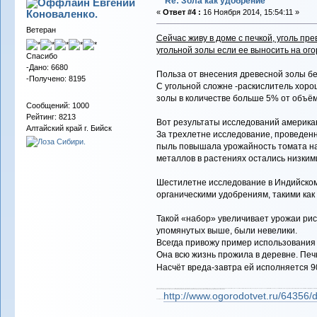
Re: Зола как удобрение
Евгений
Коноваленко.
«
Ответ #4 :
16 Ноября 2014, 15:54:11 »
Ветеран
Сейчас живу в доме с печкой, уголь пр
угольной золы если ее выносить на ого
Спасибо
-Дано: 6680
Польза от внесения древесной золы бе
-Получено: 8195
С угольной сложне -раскислитель хоро
золы в количестве больше 5% от объёма
Сообщений: 1000
Рейтинг: 8213
Вот результаты исследований американ
Алтайский край г. Бийск
За трехлетне исследование, проведенн
пыль повышала урожайность томата на 
металлов в растениях остались низким
Шестилетне исследование в Индийском т
органическими удобрениям, такими как
Такой «набор» увеличивает урожаи рис
упомянутых выше, были невелики.
Всегда привожу пример использования у
Она всю жизнь прожила в деревне. Печк
Насчёт вреда-завтра ей исполняется 90 
Угольная зола используется в сельском хозяйстве многих стран. В отличие от древесной, она содержит больше солей кальция, натрия и меди и несколько меньше солей калия и фосфора. Поэтому е в первую очередь используют на закисленных участках в качестве средства нормализации кислотности, а также под картофель и томат
При небольших количествах вносимой золы вредные вещества не накапливаются растениями а потому вреда людям принести не могут.
http://www.ogorodotvet.ru/64356
Ссылка на сайт: