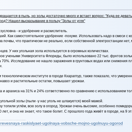
евращается в пыль, но золы достаточно много и встает вопрос: "Куда ее деват
род? Нашел высказывание в пользу "Золы от угля"
зусловна - и удобрение и раскислитель.
ший. Как самостоятельное удобрение -похуже. Использовать надо в смеси с 
 почвы, что практически не реально, если собственной электростанции нет, 
цев. У них угольная зола используется в огромных количествах.
ое учеными Университета Флориды, было использовано 22 тыс. фунтов зольно
70%. Исследование не нашло заражения в грунтовых водах или снижения пло
и.
ехнологическом институте в городе Кхарагпур, также показало, что умеренны
 навоз и растительные остатки, повышает урожаи.
а и арахиса на 31% и 24% сответственно по сравнению с использованием то
гольной золы (пыли -у нас уголь не шлакуется) моей мамой.
у топили углём, всю золу в огород. Урожаи очень высокие, особенно помидор
лет, и она не знает, что такое болит. С прошлого года живёт в городе, на 9 э
ы. Пасленовым культурам угольная зола полезна из-за повышенного содержания меди, которая одерживает развитие фитофтороза.
/drevesnaya-raskislyaet-ugolnaya-vobsche-mojno-ugolnuyu-ogorod