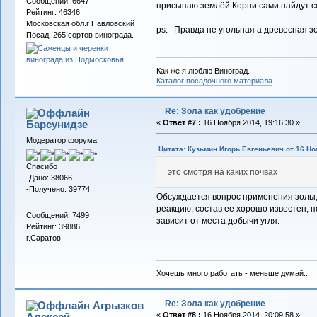
Сообщений: 6647
присыпаю землёй.Корни сами найдут с
Рейтинг: 46346
Московская обл.г Павловский
ps. Правда не угольная а древесная з
Посад. 265 сортов винограда.
Как же я люблю Виноград.
Каталог посадочного материала
Re: Зола как удобрение
Барсунидзе
«
Ответ #7 :
16 Ноября 2014, 19:16:30 »
Модератор форума
Цитата: Кузьмин Игорь Евгеньевич от 16 Но
Спасибо
это смотря на каких почвах
-Дано: 38066
-Получено: 39774
Обсуждается вопрос применения золы, 
реакцию, состав ее хорошо известен, 
Сообщений: 7499
зависит от места добычи угля.
Рейтинг: 39886
г.Саратов
Хочешь много работать - меньше думай...
Re: Зола как удобрение
Агрызков
Алексей
«
Ответ #8 :
16 Ноября 2014, 20:09:58 »