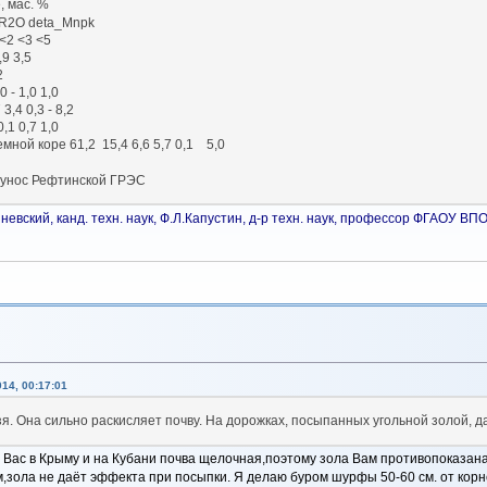
ржание, мас. %
R2O deta_Mnpk
<2 <3 <5
,9 3,5
2
 - 1,0 1,0
,4 0,3 - 8,2
,1 0,7 1,0
мной коре 61,2 15,4 6,6 5,7 0,1 5,0
ы-унос Рефтинской ГРЭС
шневский, канд. техн. наук, Ф.Л.Капустин, д-р техн. наук, профессор ФГАОУ 
14, 00:17:01
зя. Она сильно раскисляет почву. На дорожках, посыпанных угольной золой, да
У Вас в Крыму и на Кубани почва щелочная,поэтому зола Вам противопоказана
м,зола не даёт эффекта при посыпки. Я делаю буром шурфы 50-60 см. от корн