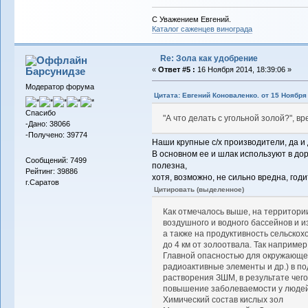
С Уважением Евгений.
Каталог саженцев винограда
Re: Зола как удобрение
Барсунидзе
«
Ответ #5 :
16 Ноября 2014, 18:39:06 »
Модератор форума
Цитата: Евгений Коноваленко. от 15 Ноября 
Спасибо
"А что делать с угольной золой?", в
-Дано: 38066
-Получено: 39774
Наши крупные с/х производители, да и 
В основном ее и шлак используют в дор
Сообщений: 7499
полезна,
Рейтинг: 39886
хотя, возможно, не сильно вредна, год
г.Саратов
Цитировать (выделенное)
Как отмечалось выше, на территори
воздушного и водного бассейнов и 
а также на продуктивность сельско
до 4 км от золоотвала. Так наприме
Главной опасностью для окружающей
радиоактивные элементы и др.) в по
растворения ЗШМ, в результате чег
повышение заболеваемости у людей,
Химический состав кислых зол