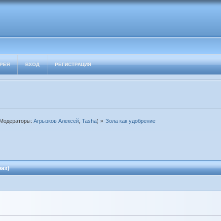
РЕЯ
ВХОД
РЕГИСТРАЦИЯ
Модераторы:
Агрызков Алексей
,
Tasha
) »
Зола как удобрение
аз)