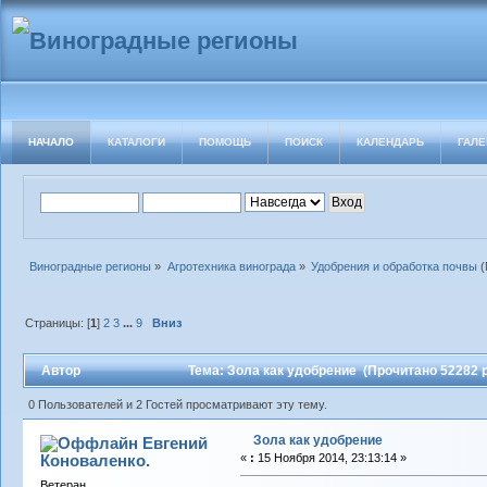
НАЧАЛО
КАТАЛОГИ
ПОМОЩЬ
ПОИСК
КАЛЕНДАРЬ
ГАЛЕ
Виноградные регионы
»
Агротехника винограда
»
Удобрения и обработка почвы
(
Страницы: [
1
]
2
3
...
9
Вниз
Автор
Тема: Зола как удобрение (Прочитано 52282 р
0 Пользователей и 2 Гостей просматривают эту тему.
Зола как удобрение
Евгений
Коноваленко.
«
:
15 Ноября 2014, 23:13:14 »
Ветеран