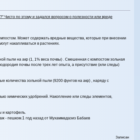
ь?" Чисто по этому и задался вопросом о полезности или вреде
компостом. Может содержать вредные вещества, которые при внесении
могут накапливаться в растениях.
й пыли на акр (1, 1% веса почвы) . Смешенная с компостом зольная
дородия почвы после трех лет опыта, а присутствие (или следы)
е количества зольной пыли (9200 фунтов на акр) , наряду с
лько химических удобрений. Накопление или следы элементов,
ы и картофель.
1 год
таж - пешком.
назад от Мухаммадазиз Бабаев
Записан