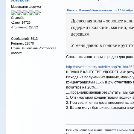
Модератор форума
Цитата: Евгений Коноваленко. от 15 Ноября 
Спасибо
Древесная зола - хорошее кал
-Дано: 14726
содержит кальций, магний, ж
-Получено: 22832
деревьям.
Сообщений: 3913
Рейтинг: 22870
У меня давно в голове крутитс
Ст-ца Вёшенская Ростовская
область
Состав шлаков весьма вреден для рас
http://newchemistry.ru/letter.php?n_id=
ШЛАКИ В КАЧЕСТВЕ УДОБРЕНИЙ: резу
Исходя из полученных данных, можно у
концентрациями 1,5% и 2% отчетливо 
початков на 20%.....
....Проанализировав результаты, мы с
1. Оптимальная концентрация водной 
2. При увеличении дозы внесения шлак
3. Шлаки могут быть использованы в к
Все что написано выше, является моим лич