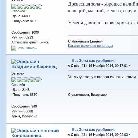
Древесная зола - хорошее калий
кальций, магний, железо, серу 
Спасибо
-Дано: 6680
-Получено: 8195
У меня давно в голове крутится 
Сообщений: 1000
Рейтинг: 8213
С Уважением Евгений.
Алтайский край г. Бийск
Каталог саженцев винограда
Re: Зола как удобрение
Владимир-Кафинец
«
Ответ #1 :
16 Ноября 2014, 00:17:01 »
Ветеран
Угольную золу в огород сыпать нельзя.
Спасибо
-Дано: 2143
-Получено: 6670
С уважением, Владимир.
Сообщений: 949
Рейтинг: 6680
Крым, Феодосия
Re: Зола как удобрение
Евгений
Коноваленко.
«
Ответ #2 :
16 Ноября 2014, 09:02:03 »