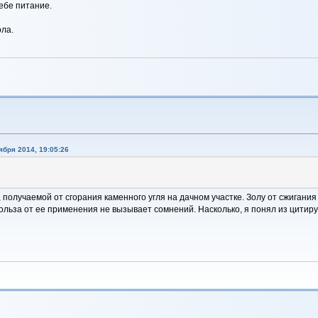
ебе питание.
ола.
ября 2014, 19:05:26
получаемой от сгорания каменного угля на дачном участке. Золу от сжигани
польза от ее применения не вызывает сомнений. Насколько, я понял из цити