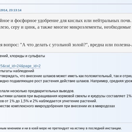
2014, 23:13:14
ийное и фосфорное удобрение для кислых или нейтральных почв
елезо, серу и цинк, а также многие микроэлементы, необходимы
я вопрос: "А что делать с угольной золой?", вредна или полезна
тений, хлориды и сульфаты
3625&cat_id=24&page_id=2
льтаты наблюдений
тверждать, что внесение шлаков может иметь как положительный, так и отр
видно подавляющее рост растения действие шлаков. Например, средняя урож
делали несколько предварительных выводов.
вытяжки шлаков при выращивания кормовой свеклы и кукурузы составляет 1%
ов от 1% до 1,5% и 2% наблюдается угнетение растений.
ачестве комплексного микроудобрения при внесении их в микродозах
ным мнением и ни в коей мере не претендует на истину в последней инстанции.