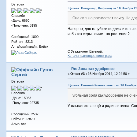
Ветеран
Цитата: Владимир, Кафинец от 16 Ноября 20
Спасибо
Она сильно раскисляет почву. На до
-Дано: 6680
-Получено: 8195
Наверно, для голубики подкислитель не
избыток серы влияет на растение?
Сообщений: 1000
Рейтинг: 8213
Алтайский край г. Бийск
С Уважением Евгений.
Каталог саженцев винограда
Re: Зола как удобрение
Гутов
Сергей
«
Ответ #3 :
16 Ноября 2014, 12:24:50 »
Ветеран
Цитата: Евгений Коноваленко. от 16 Ноября 
Спасибо
угольная зола как удобрение не оче
-Дано: 15983
-Получено: 22735
Угольная зола ещё и радиоактивна. Сов
Сообщений: 2537
Рейтинг: 22870
Алма-Ата