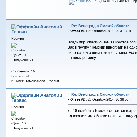
S5001155.JPG
(174.01 КБ, 640x480 - п
Re: Виноград в Омской области
Анатолий
Гервас
«
Ответ #1 :
28 Октября 2014, 20:31:35 »
Новичок
Владимир, спасибо Вам за краткое соо
Вас в группу "Томский виноград" на од
Спасибо
виноградом занимаются единицы. Если 
-Дано: 10
нашему региону.
-Получено: 71
Сообщений: 15
Рейтинг: 76
г. Томск, Томская обл., Россия
Re: Виноград в Омской области
Анатолий
Гервас
«
Ответ #2 :
28 Октября 2014, 20:38:53 »
Новичок
7 - 10 ноября в Томске состоится встр
одноклассниках ближе к означенному ср
Спасибо
-Дано: 10
-Получено: 71