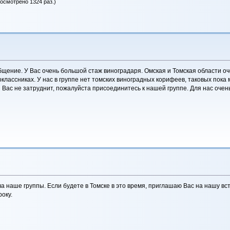
росмотрено 1324 раз.)
бщение. У Вас очень большой стаж виноградаря. Омская и Томская области 
ноклассниках. У нас в группе нет томских виноградных корифеев, таковых пока
Вас не затруднит, пожалуйста присоединитесь к нашей группе. Для нас оче
еча наше группы. Если будете в Томске в это время, приглашаю Вас на нашу вс
оку.