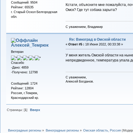
Сообщений: 9504
Кстати, объясните мне пожалуйста, по
Рейтинг: 65535
Омск? Где тут собака зарыта?
г. Старый Оскол Белгородская
обл.
С уважением, Владимир
Re: Виноград в Омской области
Алексей_Темрюк
«
Ответ #5 :
18 Июня 2022, 00:33:38 »
Ветеран
У меня житель Омской области на нынеш
непредвиденное, температура упала д
Спасибо
-Дано: 4859
-Получено: 12798
С уважением,
Алексей Богданов.
Сообщений: 1724
Рейтинг: 12804
Россия, г.Темрюк,
Краснодарский кр.
Страницы: [
1
]
Вверх
Виноградные регионы
»
Виноградные регионы
»
Омская область, Россия
(Модер