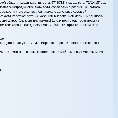
й области, кординаты: широта: 57°30′32″ с.ш. долгота: 72°24′15″ в.д.
ащивают виноград многие любители, сорта самые различные, самого
ревают на юге в конце июля, начале августа), с хорошей
орозками, короткое лето и с хорошим вызреванием лозы. Выращиваю
ович Шаров. Светлая Ему память! До сих пор плодоносят лозы из
кроме того хорошо плодоносят многие южные сорта,которые можно
оде
 середины августа и до морозов. Грозди некоторых сортов
и, т.е. виноград очень скороплоден. Зимой в сильные морозы могут
ы
о
х