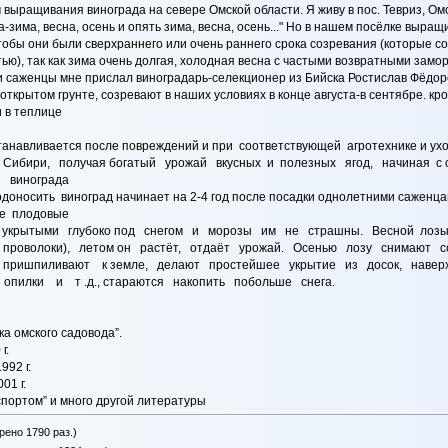
выращивания винограда на севере Омской области. Я живу в пос. Тевриз, Омско
да-зима, весна, осень и опять зима, весна, осень..." Но в нашем посёлке выр
обы они были сверхраннего или очень раннего срока созревания (которые соз
ью), так как зима очень долгая, холодная весна с частыми возвратными зам
 и саженцы мне прислал виноградарь-селекционер из Бийска Ростислав Фёдор
 открытом грунте, созревают в наших условиях в конце августа-в сентябре. 
 и в теплице
станавливается после повреждений и при соответствующей агротехнике и ух
ибири, получая богатый урожай вкусных и полезных ягод, начиная с
и винограда
оносить виноград начинает на 2-4 год после посадки однолетними саженцам
е плодовые
т укрытыми глубоко под снегом и морозы им не страшны. Весной лоз
проволоки), летом он растёт, отдаёт урожай. Осенью лозу снимают с
ришпиливают к земле, делают простейшее укрытие из досок, навер
пилки и т .д., стараются накопить побольше снега.
ка омского садовода”.
г.
992 г.
01 г.
спортом” и много другой литературы
рено 1790 раз.)