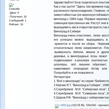
Здравствуйте! Хочу поделиться опытом 
Как у нас шутят "Здесь три времени го
Спасибо
различного происхождения. Главное, чт
-Дано: 0
зимостойкостью (не морозоустойчивост
-Получено: 16
виноград с 1984 года. Первые черенки
Сообщений: 1
саженцев присланных им. Растут они в
Рейтинг: 16
выращивать как в открытом грунте,так
Виноград в Сибири
Виноград очень пластичен, легко вос
его успешно можно выращивать в С
хранятся и после их сбора. Черенк
относительно легко окореняются. Плод
вымерзнуть яблони, вишни и други
деревья, а виноградные лозы лежа
подвязывают к шпалере (натянутые 
шпалеры, всё лишнее обрезают, п
наваливают огородную ботву или о
Попробуйте и не пожалеете.
Литература:
1.”Всё о винограде” из серии “Библиоте
2.Кирчик Я.Т. “Виноград в Сибири”, 1990 
3.Серебряков М.И. “Сибирская лоза”, 1
4.Серебряков М.И. “Северная лоза”, 20
5.Шаров Р.Ф. “Виноград с сибирским па
0000.jpg
(152.55 КБ, 720x540 - просмот