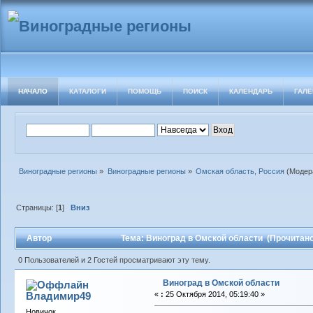
НАЧАЛО
КАТАЛОГИ
ПОМОЩЬ
ПОИСК
КАЛЕНДАРЬ
ГАЛЕ
Виноградные регионы
»
Виноградные регионы
»
Омская область, Россия
(Модер
Страницы: [
1
]
Вниз
Автор
Тема: Виноград в Омской области (Прочитано
0 Пользователей и 2 Гостей просматривают эту тему.
Виноград в Омской области
Владимир49
«
:
25 Октября 2014, 05:19:40 »
Новичок