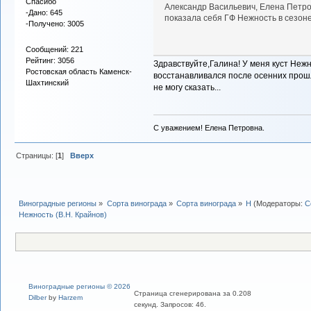
Спасибо
Александр Васильевич, Елена Петров
-Дано: 645
показала себя ГФ Нежность в сезон
-Получено: 3005
Сообщений: 221
Рейтинг: 3056
Здравствуйте,Галина! У меня куст Нежн
Ростовская область Каменск-
восстанавливался после осенних прошл
Шахтинский
не могу сказать...
С уважением! Елена Петровна.
Страницы: [
1
]
Вверх
Виноградные регионы
»
Сорта винограда
»
Сорта винограда
»
Н
(Модераторы:
С
Нежность (В.Н. Крайнов)
Виноградные регионы © 2026
Страница сгенерирована за 0.208
Dilber
by
Harzem
секунд. Запросов: 46.