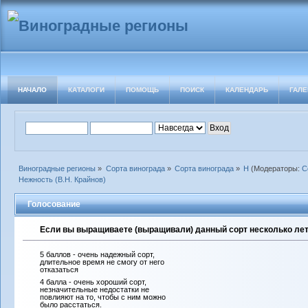
НАЧАЛО
КАТАЛОГИ
ПОМОЩЬ
ПОИСК
КАЛЕНДАРЬ
ГАЛЕ
Виноградные регионы
»
Сорта винограда
»
Сорта винограда
»
Н
(Модераторы:
С
Нежность (В.Н. Крайнов)
Голосование
Если вы выращиваете (выращивали) данный сорт несколько лет 
5 баллов - очень надежный сорт,
длительное время не смогу от него
отказаться
4 балла - очень хороший сорт,
незначительные недостатки не
повлияют на то, чтобы с ним можно
было расстаться.