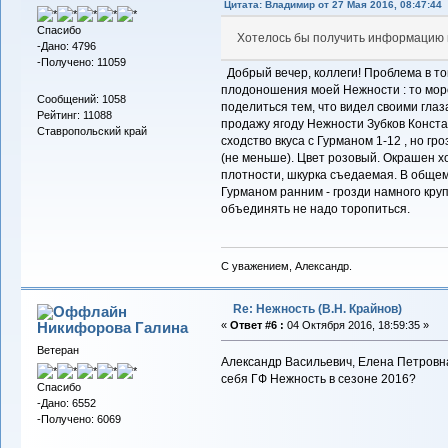
Цитата: Владимиp от 27 Мая 2016, 08:47:44
Спасибо
Хотелось бы получить информацию по
-Дано: 4796
-Получено: 11059
Добрый вечер, коллеги! Проблема в том
плодоношения моей Нежности : то моро
Сообщений: 1058
поделиться тем, что видел своими глаз
Рейтинг: 11088
продажу ягоду Нежности Зубков Констан
Ставропольский край
сходство вкуса с Гурманом 1-12 , но гроз
(не меньше). Цвет розовый. Окрашен х
плотности, шкурка съедаемая. В общем,
Гурманом ранним - грозди намного крупн
объединять не надо торопиться.
С уважением, Александр.
Re: Нежность (В.Н. Крайнов)
Никифорова Галина
«
Ответ #6 :
04 Октября 2016, 18:59:35 »
Ветеран
Александр Васильевич, Елена Петровна
себя ГФ Нежность в сезоне 2016?
Спасибо
-Дано: 6552
-Получено: 6069