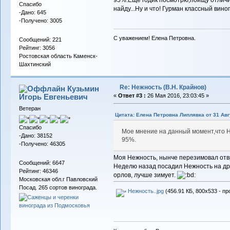
Спасибо
найду...Ну и что! Гурман классный вин
-Дано: 645
-Получено: 3005
С уважением! Елена Петровна.
Сообщений: 221
Рейтинг: 3056
Ростовская область Каменск-
Шахтинский
Re: Нежность (В.Н. Крайнов)
Кузьмин
Игорь Евгеньевич
«
Ответ #3 :
26 Мая 2016, 23:03:45 »
Ветеран
Цитата: Елена Петровна Липлявка от 31 Авг
Спасибо
Мое мнение на данный момент,что Н
-Дано: 38152
95%.
-Получено: 46305
Моя Нежность, нынче перезимовал отв
Сообщений: 6647
Неделю назад посадил Нежность на дру
Рейтинг: 46346
орлов, лучше зимует.
Московская обл.г Павловский
Посад. 265 сортов винограда.
Нежность..jpg
(456.91 КБ, 800x533 - пр