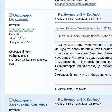
Как же я люблю Виноград.
Каталог посадочного материала
Re: Нежность (В.Н. Крайнов)
Владимиp
«
Ответ #4 :
27 Мая 2016, 08:47:44 »
Ветеран
Цитата: Кузьмин Игорь Евгеньевич от 26 Мая
Спасибо
Моя Нежность, нынче перезимовал 
-Дано: 67058
-Получено: 72567
Тема Гурман ранний у нас уже есть:
htt
данную г.ф. зовем не иначе, как Нежнос
Сообщений: 9504
то логически правильно было бы объед
Рейтинг: 65535
уверенности, и пока не будет сравнит
г. Старый Оскол Белгородская
темы остается - Нежность (Крайнов В.Н
обл.
Есть информация, что грозди у Нежност
2 кг).
Хотелось бы получить информацию по эт
С уважением, Владимир
Re: Нежность (В.Н. Крайнов)
Александр Ковтунов
«
Ответ #5 :
27 Мая 2016, 22:39:09 »
Ветеран