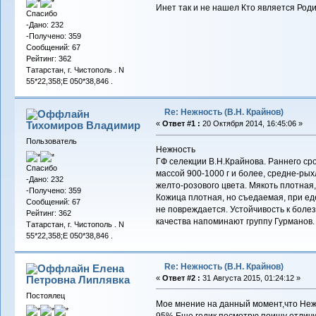
Инет так и не нашел Кто является Род
Спасибо
-Дано: 232
-Получено: 359
Сообщений: 67
Рейтинг: 362
Татарстан, г. Чистополь . N
55*22,358;E 050*38,846 .
Re: Нежность (В.Н. Крайнов)
Тихомиров Владимир
«
Ответ #1 :
20 Октября 2014, 16:45:06 »
Пользователь
Нежность
ГФ селекции В.Н.Крайнова. Раннего сро
Спасибо
массой 900-1000 г и более, средне-рыхл
-Дано: 232
желто-розового цвета. Мякоть плотная,
-Получено: 359
Кожица плотная, но съедаемая, при ед
Сообщений: 67
не повреждается. Устойчивость к болез
Рейтинг: 362
качества напоминают группу Гурманов.
Татарстан, г. Чистополь . N
55*22,358;E 050*38,846 .
Re: Нежность (В.Н. Крайнов)
Елена
Петровна Липлявка
«
Ответ #2 :
31 Августа 2015, 01:24:12 »
Постоялец
Мое мнение на данный момент,что Нежн
95%.Еще годик посмотрю,поищу отличия