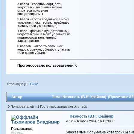
3 балла - хороший сорт, есть
недостатки, но с ними можно
мириться применяя
спецагроприемы
2 балла - сорт-середнячок в моих
условиях, пока терплю, подбираю
замену (или уже заменил)
1 балл - форма с существенными
недостатками, в моих условиях не
подтвердила заявленных
характеристик.
0 баллов - какое-то сплошное
недоразумение, убираю с участка
(или давно убрал).
Проголосовало пользователей:
0
Страницы: [
1
]
Вниз
Автор
Тема: Нежность (В.Н. Крайнов) (Прочитано 83
0 Пользователей и 1 Гость просматривают эту тему.
Нежность (В.Н. Крайнов)
Тихомиров Владимир
«
:
20 Октября 2014, 16:43:39 »
Пользователь
Уважаемые Форумчане хотелось бы зна