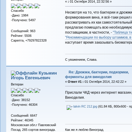
«
:
01 Октября 2014, 22:32:56 »
Спасибо
Несмотря на то, что бактерии и дрожж
-Дано: 1984
формирования вина, я всё-таки решил 
-Получено: 5497
рассматривать их как самостоятельный
предлагаю помещать всю необходимую
Сообщений: 963
поставщикам, в частности, -
"Таблица т
Рейтинг: 5506
"Рекоммендации по выбору штаммов, в 
Сарепта, +79297822328
наступает время заказывать биоматер
С уважением, Слава.
Re: Дрожжи, бактерии, подкормки,
Кузьмин
ферменты для виноделия
Игорь Евгеньевич
«
Ответ #1 :
01 Октября 2014, 22:42:22 »
Ветеран
Прислали ЧКД через интернет магазин,
Спасибо
Виноделия.
-Дано: 38152
-Получено: 46304
lalvin RС 212.jpg
(61.84 КБ, 800x600 - п
Сообщений: 6647
Рейтинг: 46345
Московская обл.г Павловский
Как же я люблю Виноград.
Посад. 265 сортов винограда.