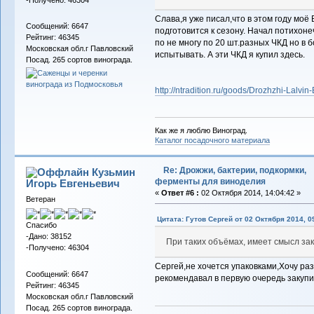
Слава,я уже писал,что в этом году моё
Сообщений: 6647
подготовится к сезону. Начал потихоне
Рейтинг: 46345
по не многу по 20 шт.разных ЧКД но в
Московская обл.г Павловский
испытывать. А эти ЧКД я купил здесь.
Посад. 265 сортов винограда.
http://ntradition.ru/goods/Drozhzhi-Lalvi
Как же я люблю Виноград.
Каталог посадочного материала
Re: Дрожжи, бактерии, подкормки,
Кузьмин
ферменты для виноделия
Игорь Евгеньевич
«
Ответ #6 :
02 Октября 2014, 14:04:42 »
Ветеран
Цитата: Гутов Сергей от 02 Октября 2014, 0
Спасибо
-Дано: 38152
При таких объёмах, имеет смысл за
-Получено: 46304
Сергей,не хочется упаковками,Хочу раз
Сообщений: 6647
рекомендавал в первую очередь закупи
Рейтинг: 46345
Московская обл.г Павловский
Посад. 265 сортов винограда.