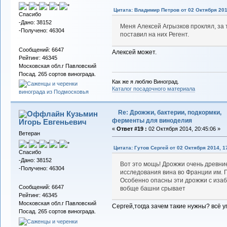
Цитата: Владимир Петров от 02 Октября 201
Спасибо
-Дано: 38152
Меня Алексей Агрызков проклял, за т
-Получено: 46304
поставил на них Регент.
Сообщений: 6647
Алексей может.
Рейтинг: 46345
Московская обл.г Павловский
Посад. 265 сортов винограда.
Как же я люблю Виноград.
Каталог посадочного материала
Re: Дрожжи, бактерии, подкормки,
Кузьмин
ферменты для виноделия
Игорь Евгеньевич
«
Ответ #19 :
02 Октября 2014, 20:45:06 »
Ветеран
Цитата: Гутов Сергей от 02 Октября 2014, 1
Спасибо
-Дано: 38152
Вот это мощь! Дрожжи очень древни
-Получено: 46304
исследования вина во Франции им. П
Особенно опасны эти дрожжи с изаб
Сообщений: 6647
вобще башни срывает
Рейтинг: 46345
Московская обл.г Павловский
Сергей,тогда зачем такие нужны? всё уг
Посад. 265 сортов винограда.