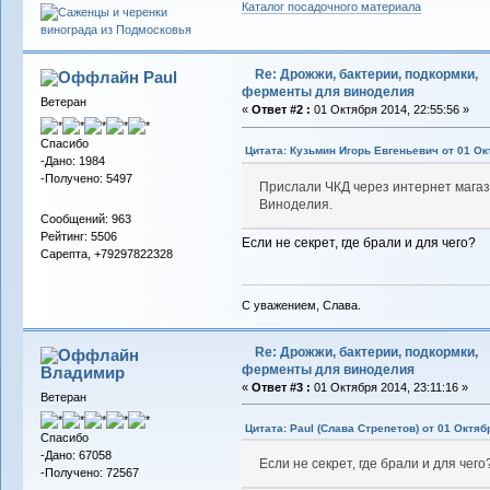
Каталог посадочного материала
Re: Дрожжи, бактерии, подкормки,
Paul
ферменты для виноделия
Ветеран
«
Ответ #2 :
01 Октября 2014, 22:55:56 »
Спасибо
Цитата: Кузьмин Игорь Евгеньевич от 01 Ок
-Дано: 1984
-Получено: 5497
Прислали ЧКД через интернет магаз
Виноделия.
Сообщений: 963
Рейтинг: 5506
Если не секрет, где брали и для чего?
Сарепта, +79297822328
С уважением, Слава.
Re: Дрожжи, бактерии, подкормки,
ферменты для виноделия
Владимиp
«
Ответ #3 :
01 Октября 2014, 23:11:16 »
Ветеран
Цитата: Paul (Слава Стрепетов) от 01 Октяб
Спасибо
-Дано: 67058
Если не секрет, где брали и для чего
-Получено: 72567