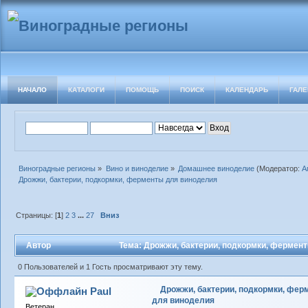
НАЧАЛО
КАТАЛОГИ
ПОМОЩЬ
ПОИСК
КАЛЕНДАРЬ
ГАЛЕ
Виноградные регионы
»
Вино и виноделие
»
Домашнее виноделие
(Модератор:
А
Дрожжи, бактерии, подкормки, ферменты для виноделия
Страницы: [
1
]
2
3
...
27
Вниз
Автор
Тема: Дрожжи, бактерии, подкормки, фермент
0 Пользователей и 1 Гость просматривают эту тему.
Дрожжи, бактерии, подкормки, фер
Paul
для виноделия
Ветеран