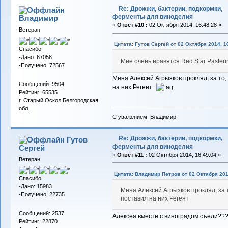
Re: Дрожжи, бактерии, подкормки,
ферменты для виноделия
Владимиp
«
Ответ #10 :
02 Октября 2014, 16:48:28 »
Ветеран
Цитата: Гутов Сергей от 02 Октября 2014, 1
Спасибо
-Дано: 67058
Мне очень нравятся Red Star Pasteu
-Получено: 72567
Меня Алексей Агрызков проклял, за то,
Сообщений: 9504
на них Регент.
Рейтинг: 65535
г. Старый Оскол Белгородская
обл.
С уважением, Владимир
Re: Дрожжи, бактерии, подкормки,
Гутов
ферменты для виноделия
Сергей
«
Ответ #11 :
02 Октября 2014, 16:49:04 »
Ветеран
Цитата: Владимир Петров от 02 Октября 201
Спасибо
-Дано: 15983
Меня Алексей Агрызков проклял, за т
-Получено: 22735
поставил на них Регент
Сообщений: 2537
Алексея вместе с виноградом съели??
Рейтинг: 22870