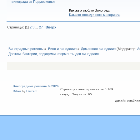
Как же я люблю Виноград.
Каталог посадочного материала
Страницы: [
1
]
2
3
...
27
Вверх
Виноградные регионы
»
Вино и виноделие
»
Домашнее виноделие
(Модератор:
А
Дрожжи, бактерии, подкормки, ферменты для виноделия
Виноградные регионы © 2026
Страница сгенерирована за 0.169
Dilber
by
Harzem
секунд. Запросов: 65.
Дизайн смайлов "