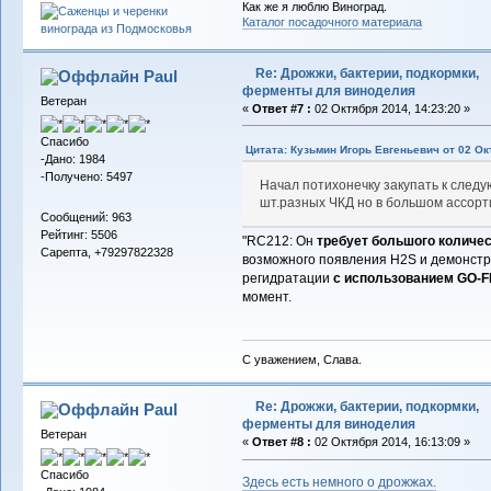
Как же я люблю Виноград.
Каталог посадочного материала
Re: Дрожжи, бактерии, подкормки,
Paul
ферменты для виноделия
Ветеран
«
Ответ #7 :
02 Октября 2014, 14:23:20 »
Спасибо
Цитата: Кузьмин Игорь Евгеньевич от 02 Ок
-Дано: 1984
-Получено: 5497
Начал потихонечку закупать к следу
шт.разных ЧКД но в большом ассорт
Сообщений: 963
Рейтинг: 5506
"RC212: Он
требует большого количе
Сарепта, +79297822328
возможного появления H2S и демонстр
регидратации
с использованием GO-
момент.
С уважением, Слава.
Re: Дрожжи, бактерии, подкормки,
Paul
ферменты для виноделия
Ветеран
«
Ответ #8 :
02 Октября 2014, 16:13:09 »
Спасибо
Здесь есть немного о дрожжах.