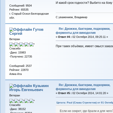
И какой срок годности? Выбито на боку
Сообщений: 9504
Рейтинг: 65535
г. Старый Оскол Белгородская
С уважением, Владимир
обл.
Re: Дрожжи, бактерии, подкормки,
Гутов
ферменты для виноделия
Сергей
«
Ответ #4 :
02 Октября 2014, 09:25:11 »
Ветеран
При таких объёмах, имеет смысл заказ
Спасибо
-Дано: 15983
-Получено: 22735
Сообщений: 2537
Рейтинг: 22870
Алма-Ата
Re: Дрожжи, бактерии, подкормки,
Кузьмин
ферменты для виноделия
Игорь Евгеньевич
«
Ответ #5 :
02 Октября 2014, 14:01:20 »
Ветеран
Цитата: Paul (Слава Стрепетов) от 01 Октяб
Спасибо
-Дано: 38152
Если не секрет, где брали и для чего
-Получено: 46304