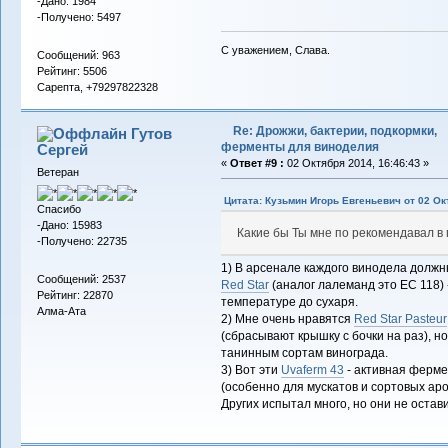
-Дано: 1984
-Получено: 5497
С уважением, Слава.
Сообщений: 963
Рейтинг: 5506
Сарепта, +79297822328
Re: Дрожжи, бактерии, подкормки,
Гутов
ферменты для виноделия
Сергей
«
Ответ #9 :
02 Октября 2014, 16:46:43 »
Ветеран
Цитата: Кузьмин Игорь Евгеньевич от 02 Ок
Спасибо
-Дано: 15983
Какие бы Ты мне по рекомендавал в 
-Получено: 22735
1) В арсенале каждого винодела долж
Сообщений: 2537
Red Star
(аналог лалеманд это EC 118) 
Рейтинг: 22870
температуре до сухаря.
Алма-Ата
2) Мне очень нравятся
Red Star Pasteur
(сбрасывают крышку с бочки на раз), 
танинным сортам винограда.
3) Вот эти
Uvaferm 43
- активная ферме
(особенно для мускатов и сортовых ар
Других испытал много, но они не оста