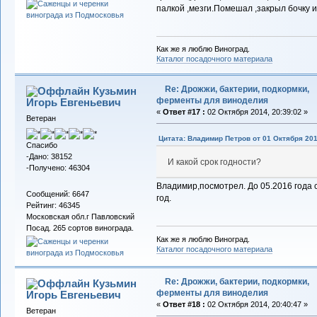
палкой ,мезги.Помешал ,закрыл бочку и
Как же я люблю Виноград.
Каталог посадочного материала
Re: Дрожжи, бактерии, подкормки,
Кузьмин
ферменты для виноделия
Игорь Евгеньевич
«
Ответ #17 :
02 Октября 2014, 20:39:02 »
Ветеран
Цитата: Владимир Петров от 01 Октября 201
Спасибо
-Дано: 38152
И какой срок годности?
-Получено: 46304
Владимир,посмотрел. До 05.2016 года 
Сообщений: 6647
год.
Рейтинг: 46345
Московская обл.г Павловский
Посад. 265 сортов винограда.
Как же я люблю Виноград.
Каталог посадочного материала
Re: Дрожжи, бактерии, подкормки,
Кузьмин
ферменты для виноделия
Игорь Евгеньевич
«
Ответ #18 :
02 Октября 2014, 20:40:47 »
Ветеран