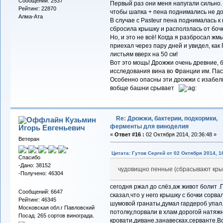
Сообщений: 2537
Первый раз они меня напугали сильно.
Рейтинг: 22870
чтобы шапка + пена поднимались не до
Алма-Ата
В случае с Pasteur пена поднималась 
сбросила крышку и расползлась от бочк
Но, и это не всё! Когда я разбросал ж
приехал через пару дней и увидел, как
листьям вверх на 50 см!
Вот это мощь! Дрожжи очень древние, 
исследования вина во Франции им. Пас
Особенно опасны эти дрожжи с изабель
вобще башни срывает
Re: Дрожжи, бактерии, подкормки,
Кузьмин
ферменты для виноделия
Игорь Евгеньевич
«
Ответ #16 :
02 Октября 2014, 20:36:48 »
Ветеран
Цитата: Гутов Сергей от 02 Октября 2014, 1
Спасибо
-Дано: 38152
чудовищно пенные (сбрасывают крыш
-Получено: 46304
сегодня ржал до слёз,аж живот болит .
Сообщений: 6647
сказал,что у него крышку с бочки сорв
Рейтинг: 46345
шумовой гранаты,думал гардероб упал
Московская обл.г Павловский
потолку,порвали в хлам дорогой натяжн
Посад. 265 сортов винограда.
кровати,диване,занавесках,серванте.