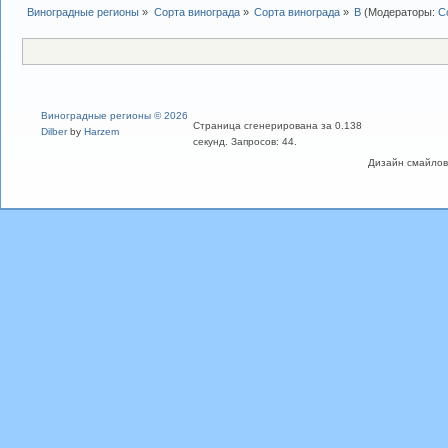
Виноградные регионы
»
Сорта винограда
»
Сорта винограда
»
В
(Модераторы:
С
Виноградные регионы © 2026
Страница сгенерирована за 0.138
Dilber
by
Harzem
секунд. Запросов: 44.
Дизайн смайлов "