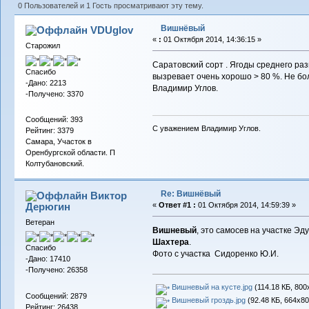
0 Пользователей и 1 Гость просматривают эту тему.
Вишнёвый
VDUglov
«
:
01 Октября 2014, 14:36:15 »
Старожил
Саратовский сорт . Ягоды среднего раз
Спасибо
вызревает очень хорошо > 80 %. Не бо
-Дано: 2213
Владимир Углов.
-Получено: 3370
Сообщений: 393
С уважением Владимир Углов.
Рейтинг: 3379
Самара, Участок в
Оренбургской области. П
Колтубановский.
Re: Вишнёвый
Виктор
Дерюгин
«
Ответ #1 :
01 Октября 2014, 14:59:39 »
Ветеран
Вишневый
, это самосев на участке Э
Шахтера
.
Спасибо
Фото с участка Сидоренко Ю.И.
-Дано: 17410
-Получено: 26358
Вишневый на кусте.jpg
(114.18 КБ, 800
Сообщений: 2879
Вишневый гроздь.jpg
(92.48 КБ, 664x80
Рейтинг: 26438