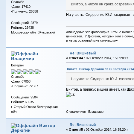
Спасибо
Виктор, а какого он срока созревани
-Дано: 17410
-Получено: 26358
На участке Сидоренко Ю.И. созревает с
Сообщений: 2879
Рейтинг: 26438
«Виноделие это философия. Это не бизнес.
Московская обл., Жуковский
ценностей. У Диогена, который жил в бочке,
и не загораживай мне солнышко»
Re: Вишнёвый
Владимиp
«
Ответ #4 :
02 Октября 2014, 15:09:09 »
Ветеран
Цитата: Виктор Дерюгин от 02 Октября 2014,
Спасибо
На участке Сидоренко Ю.И. созревае
-Дано: 67058
-Получено: 72567
Виктор, а привкус вишни имеет, как Ша
Сообщений: 9504
Рейтинг: 65535
г. Старый Оскол Белгородская
С уважением, Владимир
обл.
Re: Вишнёвый
Виктор
Дерюгин
«
Ответ #5 :
02 Октября 2014, 16:35:20 »