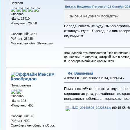
Ветеран
Цитата: Владимир Петров от 02 Октября 201
Спасибо
Вы себе не думали посадить?
-Дано: 17410
-Получено: 26358
Володя, сажать не буду. Выбор огромн
отпишусь сдесь. Я сегодня с ним говор
Сообщений: 2879
оидимумом.
Рейтинг: 26438
Московская обл., Жуковский
«Виноделие это философия. Это не бизнес.
ценностей. У Диогена, который жил в бочке,
и не загораживай мне солнышко»
Re: Вишнёвый
Максим
Козобродов
«
Ответ #6 :
02 Октября 2014, 18:24:04 »
Пользователь
Привет всем!У меня в этом году перво
середине августа, урожайность по срав
Спасибо
понравился небольшая терпкость посл
-Дано: 108
-Получено: 400
IMG_20140806_192253.jpg
(90.15 КБ, 6
Сообщений: 56
Рейтинг: 402
Оренбургская область г.Орск