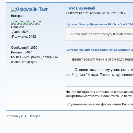
Re: Вишнёвый
Tavr
«
Ответ #7 :
21 Апреля 2018, 22:13:28 »
Ветеран
Цитата: Виктор Дерюгин от 02 Октября 2014,
Спасибо
-Дано: 4525
А про вкус переспрошу у Юрия Ивано
-Получено: 3462
Сообщений: 1050
Цитата: Максим Козобродов от 02 Октября 2
Рейтинг: 3467
Крым Симф. район , северный
Привет всем!У меня в этом году пе
склон Чатыр дага.
....... Отпишитесь по нему у кого есть
сообщение 14 года. Так есть вкус вишн
Ничего никогда сознательно не опрыскиваю
конкретной местности. Если что то не вытяну
С уважением ко всем форумчанам Васили
Страницы: [
1
]
Вверх