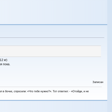
2 кг)
я пока.
Записан
в бочке, спросили: «Что тебе нужно?». Тот ответил: - «Отойди, и не