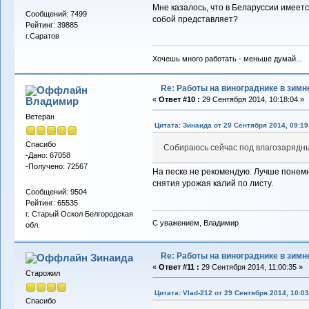
Мне казалось, что в Беларуссии имеет
Сообщений: 7499
собой представляет?
Рейтинг: 39885
г.Саратов
Хочешь много работать - меньше думай...
Re: Работы на винограднике в зимн
Владимиp
«
Ответ #10 :
29 Сентября 2014, 10:18:04 »
Ветеран
Цитата: Зинаида от 29 Сентября 2014, 09:19
Спасибо
Собираюсь сейчас под влагозарядн
-Дано: 67058
-Получено: 72567
На песке не рекомендую. Лучше понемн
снятия урожая калий по листу.
Сообщений: 9504
Рейтинг: 65535
г. Старый Оскол Белгородская
С уважением, Владимир
обл.
Re: Работы на винограднике в зимн
Зинаида
«
Ответ #11 :
29 Сентября 2014, 11:00:35 »
Старожил
Цитата: Vlad-212 от 29 Сентября 2014, 10:03
Спасибо