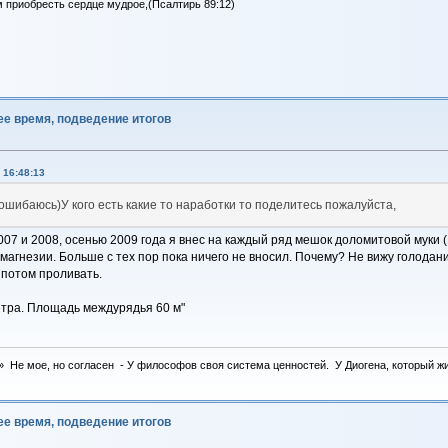
м приобресть сердце мудрое,(Псалтирь 89:12)
ее время, подведение итогов
 16:48:13
ошибаюсь)У кого есть какие то наработки то поделитесь пожалуйста,
07 и 2008, осенью 2009 года я внес на каждый ряд мешок доломитовой муки (1
имагнезии. Больше с тех пор пока ничего не вносил. Почему? Не вижу голодани
 потом проливать.
етра. Площадь междурядья 60 м"
 Не мое, но согласен - У философов своя система ценностей. У Диогена, который жил 
ее время, подведение итогов