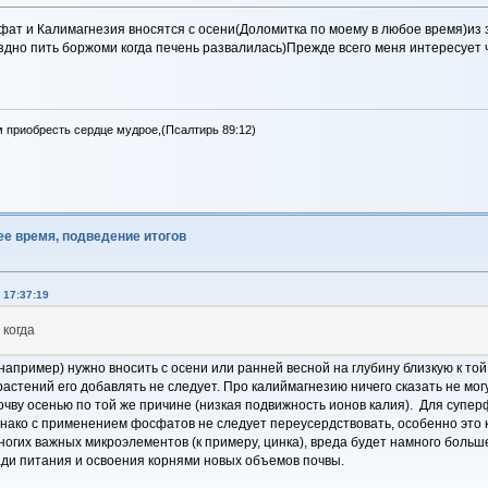
фат и Калимагнезия вносятся с осени(Доломитка по моему в любое время)из з
но пить боржоми когда печень развалилась)Прежде всего меня интересует что
м приобресть сердце мудрое,(Псалтирь 89:12)
ее время, подведение итогов
 17:37:19
 когда
ример) нужно вносить с осени или ранней весной на глубину близкую к той,
растений его добавлять не следует. Про калиймагнезию ничего сказать не мо
почву осенью по той же причине (низкая подвижность ионов калия). Для суп
днако с применением фосфатов не следует переусердствовать, особенно это к
ногих важных микроэлементов (к примеру, цинка), вреда будет намного больш
ди питания и освоения корнями новых объемов почвы.