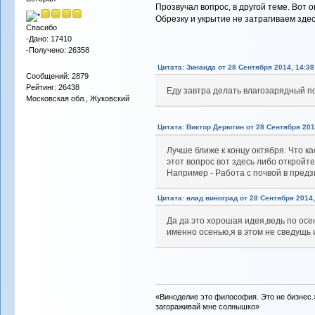
Прозвучал вопрос, в другой теме. Вот о
Обрезку и укрытие не затрагиваем зде
Спасибо
-Дано: 17410
-Получено: 26358
Цитата: Зинаида от 28 Сентября 2014, 14:38
Сообщений: 2879
Рейтинг: 26438
Еду завтра делать влагозарядный п
Московская обл., Жуковский
Цитата: Виктор Дерюгин от 28 Сентября 201
Лучше ближе к концу октября. Что к
этот вопрос вот здесь либо откройте
Например - Работа с почвой в пред
Цитата: влад виноград от 28 Сентября 2014,
Да да это хорошая идея,ведь по ос
именно осенью,я в этом не сведущь 
«Виноделие это философия. Это не бизнес.»
загораживай мне солнышко»