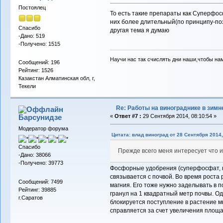
Постоялец
То есть такие препараты как Суперфос
них более длительный(по принципу-позд
Спасибо
другая тема я думаю
-Дано: 519
-Получено: 1515
Научи нас так счислять дни наши,чтобы на
Сообщений: 196
Рейтинг: 1526
Казакстан Алматинская обл, г,
Текели
Re: Работы на винограднике в зимн
Барсунидзе
«
Ответ #7 :
29 Сентября 2014, 08:10:54 »
Модератор форума
Цитата: влад виноград от 28 Сентября 2014,
Спасибо
Прежде всего меня интересует что и
-Дано: 38066
-Получено: 39773
Фосфорные удобрения (суперфосфат, нап
связывается с почвой. Во время роста 
Сообщений: 7499
магния. Его тоже нужно заделывать в 
Рейтинг: 39885
гранул на 1 квадратный метр почвы. О
г.Саратов
блокируется поступление в растение м
справляется за счет увеличения площа