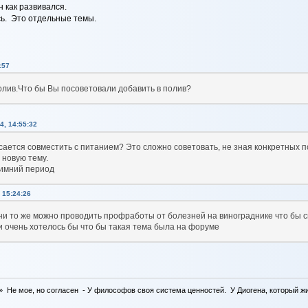
н как развивался.
сь. Это отдельные темы.
:57
олив.Что бы Вы посоветовали добавить в полив?
4, 14:55:32
асается совместить с питанием? Это сложно советовать, не зная конкретных 
 новую тему.
зимний период
 15:24:26
ени то же можно проводить профработы от болезней на винограднике что бы
и очень хотелось бы что бы такая тема была на форуме
 Не мое, но согласен - У философов своя система ценностей. У Диогена, который жил 