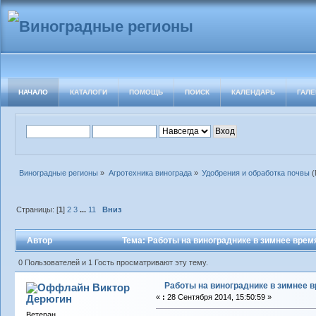
НАЧАЛО
КАТАЛОГИ
ПОМОЩЬ
ПОИСК
КАЛЕНДАРЬ
ГАЛЕ
Виноградные регионы
»
Агротехника винограда
»
Удобрения и обработка почвы
(
Страницы: [
1
]
2
3
...
11
Вниз
Автор
Тема: Работы на винограднике в зимнее время
0 Пользователей и 1 Гость просматривают эту тему.
Работы на винограднике в зимнее в
Виктор
Дерюгин
«
:
28 Сентября 2014, 15:50:59 »
Ветеран