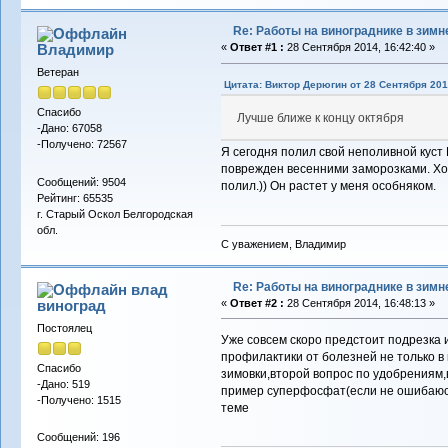
Re: Работы на винограднике в зимн
Владимиp
«
Ответ #1 :
28 Сентября 2014, 16:42:40 »
Ветеран
Цитата: Виктор Дерюгин от 28 Сентября 201
Спасибо
Лучше ближе к концу октября
-Дано: 67058
-Получено: 72567
Я сегодня полил свой неполивной куст К
поврежден весенними заморозками. Хор
Сообщений: 9504
полил.)) Он растет у меня особняком.
Рейтинг: 65535
г. Старый Оскол Белгородская
обл.
С уважением, Владимир
Re: Работы на винограднике в зимн
влад
виноград
«
Ответ #2 :
28 Сентября 2014, 16:48:13 »
Постоялец
Уже совсем скоро предстоит подрезка и
профилактики от болезней не только в
Спасибо
зимовки,второй вопрос по удобрениям,
-Дано: 519
пример суперфосфат(если не ошибаюсь)
-Получено: 1515
теме
Сообщений: 196