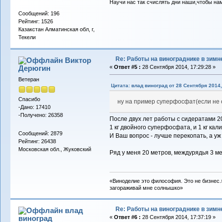
Научи нас так счислять дни наши,чтобы на
Сообщений: 196
Рейтинг: 1526
Казакстан Алматинская обл, г,
Текели
Re: Работы на винограднике в зимн
Виктор
Дерюгин
«
Ответ #5 :
28 Сентября 2014, 17:29:28 »
Ветеран
Цитата: влад виноград от 28 Сентября 2014,
Спасибо
ну на пример суперфосфат(если не 
-Дано: 17410
-Получено: 26358
После двух лет работы с сидератами 20
1 кг двойного суперфосфата, и 1 кг кал
Сообщений: 2879
И Ваш вопрос - лучше перекопать, а уж
Рейтинг: 26438
Московская обл., Жуковский
Ряд у меня 20 метров, междурядья 3 м
«Виноделие это философия. Это не бизнес.»
загораживай мне солнышко»
Re: Работы на винограднике в зимн
влад
виноград
«
Ответ #6 :
28 Сентября 2014, 17:37:19 »