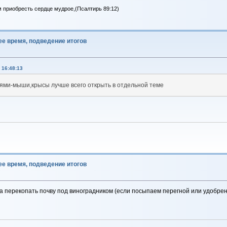
м приобресть сердце мудрое,(Псалтирь 89:12)
ее время, подведение итогов
 16:48:13
ями-мыши,крысы лучше всего открыть в отдельной теме
ее время, подведение итогов
ла перекопать почву под виноградником (если посыпаем перегной или удобрен