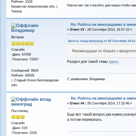
Рейтинг: 1526
Научи нас так счислять дни наши,чтобы на
Казакстан Алматинская обл, г,
Текели
Re: Работы на винограднике в зимн
Владимиp
«
Ответ #3 :
28 Сентября 2014, 16:57:10 »
Ветеран
Цитата: влад виноград от 28 Сентября 2014,
Спасибо
Рекомендации по борьбе с вредител
-Дано: 67058
-Получено: 72567
Раздел для такой темы
здесь
.
Сообщений: 9504
Рейтинг: 65535
С уважением, Владимир
г. Старый Оскол Белгородская
обл.
Re: Работы на винограднике в зимн
влад
виноград
«
Ответ #4 :
28 Сентября 2014, 17:10:46 »
Постоялец
Еще вот такой вопрос,как нужно,снача
а потом перекопать
Спасибо
-Дано: 519
-Получено: 1515