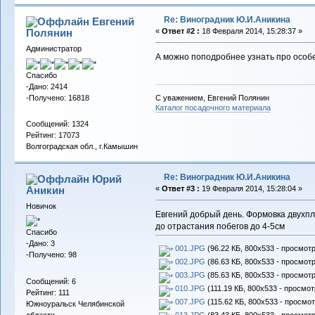
Re: Виноградник Ю.И.Аникина
Евгений
Полянин
«
Ответ #2 :
18 Февраля 2014, 15:28:37 »
Администратор
А можно поподробнее узнать про особе
Спасибо
-Дано: 2414
-Получено: 16818
С уважением, Евгений Полянин
Каталог посадочного материала
Сообщений: 1324
Рейтинг: 17073
Волгоградская обл., г.Камышин
Re: Виноградник Ю.И.Аникина
Юрий
Аникин
«
Ответ #3 :
19 Февраля 2014, 15:28:04 »
Новичок
Евгений добрый день. Формовка двухпл
до отрастания побегов до 4-5см
Спасибо
-Дано: 3
001.JPG
(96.22 КБ, 800x533 - просмотр
-Получено: 98
002.JPG
(86.63 КБ, 800x533 - просмотр
003.JPG
(85.63 КБ, 800x533 - просмотр
Сообщений: 6
010.JPG
(111.19 КБ, 800x533 - просмот
Рейтинг: 111
007.JPG
(115.62 КБ, 800x533 - просмот
Южноуральск Челябинской
области
013.JPG
(83.43 КБ, 800x533 - просмотр