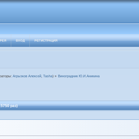
РЕЯ
ВХОД
РЕГИСТРАЦИЯ
раторы:
Агрызков Алексей
,
Tasha
) »
Виноградник Ю.И.Аникина
5750 раз)