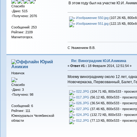
В этом году был на участке Ю.И. Аники
Спасибо
-Дано: 515
-Получено: 2076
Изображение 550.jpg
(107.26 КБ, 800x6
Изображение 551.jpg
(122.15 КБ, 800x6
Сообщений: 253
Рейтинг: 2109
Магнитогорск.
С Уважением В.В.
Re: Виноградник Ю.И.Аникина
Юрий
Аникин
«
Ответ #1 :
18 Февраля 2014, 12:51:54 »
Новичок
Моему винограднику около 12 лет, одн
Новочеркаска, Первозванный, Балет, Гел
Спасибо
-Дано: 3
022.JPG
(104.71 КБ, 800x533 - просмот
-Получено: 98
017.JPG
(56.12 КБ, 800x533 - просмотр
026.JPG
(36.54 КБ, 800x533 - просмотр
Сообщений: 6
027.JPG
(37.46 КБ, 800x533 - просмотр
Рейтинг: 111
024.JPG
(132.72 КБ, 800x533 - просмот
Южноуральск Челябинской
области
012.JPG
(77.13 КБ, 800x533 - просмотр