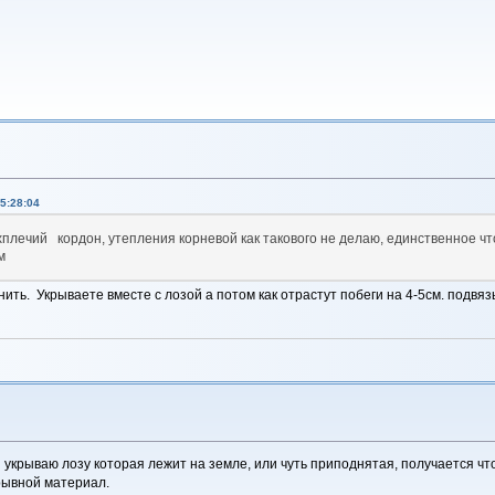
5:28:04
хплечий кордон, утепления корневой как такового не делаю, единственное чт
м
ить. Укрываете вместе с лозой а потом как отрастут побеги на 4-5см. подвя
 укрываю лозу которая лежит на земле, или чуть приподнятая, получается чт
крывной материал.