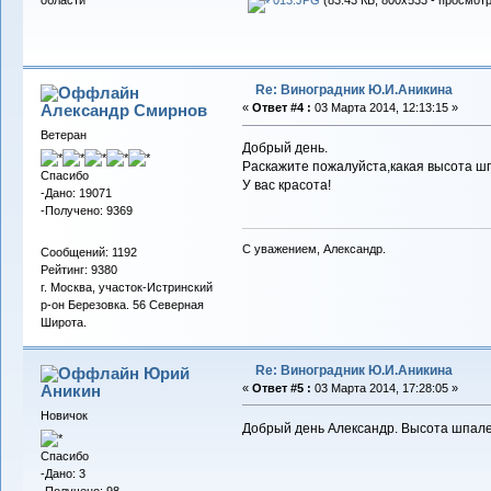
Re: Виноградник Ю.И.Аникина
Александр Смирнов
«
Ответ #4 :
03 Марта 2014, 12:13:15 »
Ветеран
Добрый день.
Раскажите пожалуйста,какая высота шп
Спасибо
У вас красота!
-Дано: 19071
-Получено: 9369
С уважением, Александр.
Сообщений: 1192
Рейтинг: 9380
г. Москва, участок-Истринский
р-он Березовка. 56 Северная
Широта.
Re: Виноградник Ю.И.Аникина
Юрий
Аникин
«
Ответ #5 :
03 Марта 2014, 17:28:05 »
Новичок
Добрый день Александр. Высота шпалер
Спасибо
-Дано: 3