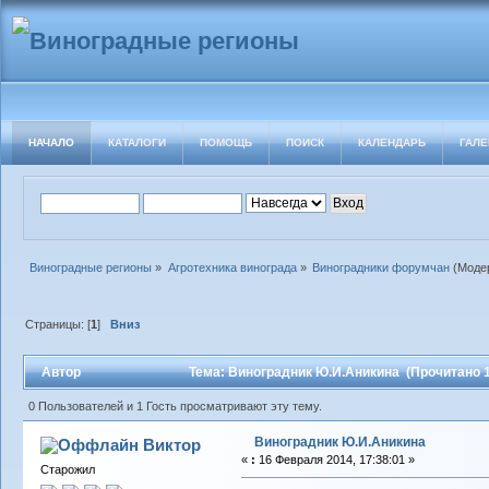
НАЧАЛО
КАТАЛОГИ
ПОМОЩЬ
ПОИСК
КАЛЕНДАРЬ
ГАЛЕ
Виноградные регионы
»
Агротехника винограда
»
Виноградники форумчан
(Моде
Страницы: [
1
]
Вниз
Автор
Тема: Виноградник Ю.И.Аникина (Прочитано 1
0 Пользователей и 1 Гость просматривают эту тему.
Виноградник Ю.И.Аникина
Виктор
«
:
16 Февраля 2014, 17:38:01 »
Старожил