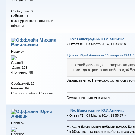
-Получено: 98
Сообщений: 6
Рейтинг: 111
Южноуральск Челябинской
области
Re: Виноградник Ю.И.Аникина
Михаил
Васильевич
«
Ответ #6 :
03 Марта 2014, 17:33:18 »
Новичок
Цитата: Юрий Аникин от 19 Февраля 2014, 1
Спасибо
Евгений добрый день. Формовка дву
-Дано: 103
лежит до отрастания побеговдо4-5с
-Получено: 88
Здравствуйте. Немножко хотелось уточн
Сообщений: 13
Рейтинг: 89
Самарская обл. г. Сызрань
Сумел один, смогут и другие.
Re: Виноградник Ю.И.Аникина
Юрий
Аникин
«
Ответ #7 :
03 Марта 2014, 19:55:17 »
Новичок
Михаил Васильевич добрый вечер. Да я
45-50см, вот на неё я и набрасываю у
Спасибо