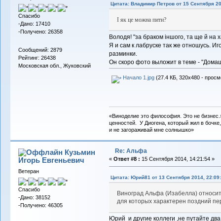
Цитата: Владимир Петров от 15 Сентября 20
Спасибо
І як це можна пити?
-Дано: 17410
-Получено: 26358
Володя! "
за браком іншого, та ще й на 
Я и сам к лабруске так же отношусь. Иг
Сообщений: 2879
разминки.
Рейтинг: 26438
Он скоро фото выложит в теме - "Дома
Московская обл., Жуковский
Начало 1.jpg
(27.4 КБ, 320x480 - просм
«Виноделие это философия. Это не бизнес.
ценностей. У Диогена, который жил в бочке,
и не загораживай мне солнышко»
Re: Альфа
Кузьмин
Игорь Евгеньевич
«
Ответ #8 :
15 Сентября 2014, 14:21:54 »
Ветеран
Цитата: Юрий81 от 13 Сентября 2014, 22:09
Спасибо
Виноград Альфа (Изабелла) относитс
-Дано: 38152
для которых характерен поздний пе
-Получено: 46305
Юрий и другие коллеги ,не путайте дв