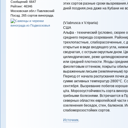
Сообщений: 6647
этих сортов разные сроки вызревания
Рейтинг: 46346
дней поздняя,она даже на Кубани не вс
Московская обл.г Павловский
Посад. 265 сортов винограда.
(V.labrusca x V.riparia)
США
Альфа - технический (условно, скорее 
среднего периода созревания. Районир
трехлопастные, слаборассеченные, с 
открытые в виде входящего угла, нижн
сводчатая, с острым округлым дном. Ц
цилиндрические, реже цилиндрокониче
или средней плотности. Ягоды средние
фиолетовым оттенком, покрыты обильн
выраженным лисьим (земляничным) прив
Период от начала распускания почек д
сумме активных температур 2800°С. Со
сентября. Вызревание побегов хороше
ц/га. Морозоустойчивость сорта виног
грибными болезнями. Встречается в Пр
северных областях европейской части 
озеленения беседок, стен, балконов. И
слабоморозостойких сортов.
Источник
.