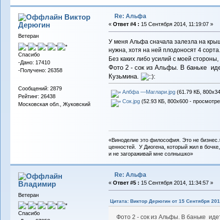
Re: Альфа
Виктор
Дерюгин
«
Ответ #4 :
15 Сентября 2014, 11:19:07 »
Ветеран
У меня Альфа сначала залезла на крыш
нужна, хотя на ней плодоносят 4 сорта
Спасибо
Без каких либо усилий с моей стороны
-Дано: 17410
Фото 2 - сок из Альфы. В баньке иде
-Получено: 26358
Кузьмина.
Сообщений: 2879
Албфа —Маглари.jpg
(61.79 КБ, 800x34
Рейтинг: 26438
Сок.jpg
(52.93 КБ, 800x600 - просмотре
Московская обл., Жуковский
«Виноделие это философия. Это не бизнес.
ценностей. У Диогена, который жил в бочке,
и не загораживай мне солнышко»
Re: Альфа
Владимиp
«
Ответ #5 :
15 Сентября 2014, 11:34:57 »
Ветеран
Цитата: Виктор Дерюгин от 15 Сентября 2014
Спасибо
Фото 2 - сок из Альфы. В баньке ид