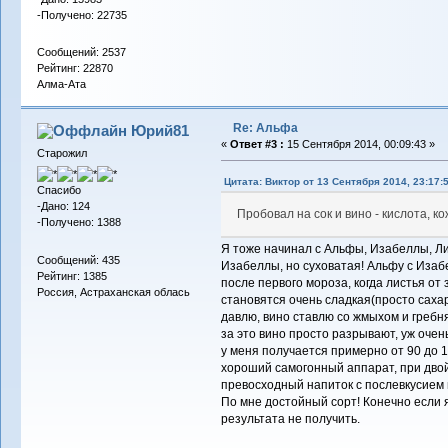
-Получено: 22735
Сообщений: 2537
Рейтинг: 22870
Алма-Ата
Re: Альфа
Юрий81
«
Ответ #3 :
15 Сентября 2014, 00:09:43 »
Старожил
Цитата: Виктор от 13 Сентября 2014, 23:17:
Спасибо
-Дано: 124
Пробовал на сок и вино - кислота, к
-Получено: 1388
Я тоже начинал с Альфы, Изабеллы, Ли
Сообщений: 435
Изабеллы, но суховатая! Альфу с Изаб
Рейтинг: 1385
после первого мороза, когда листья от 
Россия, Астраханская облась
становятся очень сладкая(просто саха
давлю, вино ставлю со жмыхом и гребня
за это вино просто разрывают, уж очень
у меня получается примерно от 90 до 1
хороший самогонный аппарат, при двой
превосходный напиток с послевкусием 
По мне достойный сорт! Конечно если я
результата не получить.