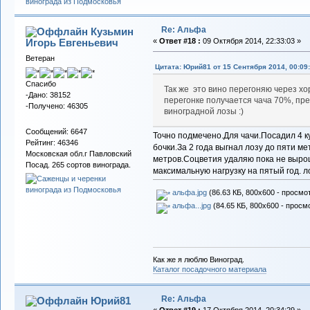
Re: Альфа
Кузьмин
Игорь Евгеньевич
«
Ответ #18 :
09 Октября 2014, 22:33:03 »
Ветеран
Цитата: Юрий81 от 15 Сентября 2014, 00:09
Спасибо
Так же это вино перегоняю через х
-Дано: 38152
перегонке получается чача 70%, пр
-Получено: 46305
виноградной лозы :)
Сообщений: 6647
Точно подмечено.Для чачи.Посадил 4 к
Рейтинг: 46346
бочки.За 2 года выгнал лозу до пяти м
Московская обл.г Павловский
метров.Соцветия удаляю пока не вырощ
Посад. 265 сортов винограда.
максимальную нагрузку на пятый год. л
альфа.jpg
(86.63 КБ, 800x600 - просмот
альфа...jpg
(84.65 КБ, 800x600 - просм
Как же я люблю Виноград.
Каталог посадочного материала
Re: Альфа
Юрий81