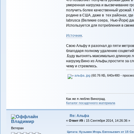
что позволяет получать урожай даже в
умеренная нагрузка и высвечивание гр
получить более качественный урожай. С
родине в США, даже в тех районах, гд
labrusca (Великие озера, Нью-Йорк) д
Используется для потребления в свеже
Источник
.
Свою Альфу я разогнал до пяти метров в
благодаря полному удалению соцветий
.Буду выгонять максимально длинную л
нагрузку.Вино из Альфы,простите за с
чему и стремлюсь.
альфа..jpg
(60.76 КБ, 640x480 - просмо
Как же я люблю Виноград.
Каталог посадочного материала
Re: Альфа
Владимиp
«
Ответ #9 :
15 Сентября 2014, 14:26:36 »
Ветеран
Цитата: Кузьмин Игорь Евгеньевич от 15 Се