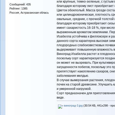
или крупные, темно-зеленые, с густым
Сообщений: 435
благодаря которому лист приобретает 
Рейтинг: 1385
Цветок обоеполый. Масса грозди соста
Россия, Астраханская облась
или цилиндроконическая, плотность ср
овальные, средние, с прочной толстой
благодаря которому приобретают сизы
имеет сахаристость 16-18 %, при кислот
выраженным ароматом земляники. Пери
Изабелла устойчива к филлоксере и р
данного сорта характерна высокая зимо
плодородных слабоизвестковых почвах.
выдерживает повышенную влажность в
Виноград Изабелла растет и плодоноси
поскольку сорт характеризуется поздн
он может не вызревать. При культивир
загущенности побегов, поскольку это 
препятствует накоплению сахаров, сни
заболевания милдью.
В случае вымерзания растения, плодо
почек на старой древесине. Улучшить 
и умеренной нагрузкой.
Сорт предназначен для приготовления
виде.
виноград-3.jpg
(30.54 КБ, 441x298 - пр