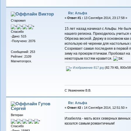
Re: Альфа
Виктор
«
Ответ #1 :
13 Сентября 2014, 23:17:58 »
Старожил
15 лет назад начинал с Альфы. Не был
Спасибо
нашего региона. Приходилось учиться н
-Дано: 515
Обрезка весной. Держу в основном как 
-Получено: 2076
использую её черенки для настольных 
Созревает самая последняя в первой п
Сообщений: 253
зиму на прокорм птичкам. Пробовал на с
Рейтинг: 2109
некоторым гостям нравится.
Магнитогорск.
Изображение 817.jpg
(82.79 КБ, 800x58
С Уважением В.В.
Re: Альфа
Гутов
Сергей
«
Ответ #2 :
14 Сентября 2014, 12:51:50 »
Ветеран
Изабелла - мать всех северных винных
казался самым романтичным!
Спасибо
-Дано: 15983