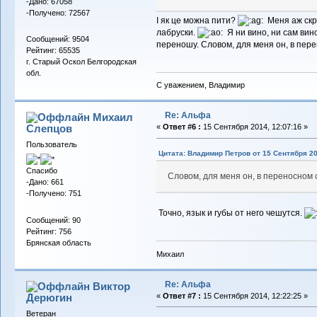
-Дано: 67058
-Получено: 72567
І як це можна пити?
Меня аж скр
лабруски.
Я ни вино, ни сам вино
Сообщений: 9504
переношу. Словом, для меня он, в пере
Рейтинг: 65535
г. Старый Оскол Белгородская
обл.
С уважением, Владимир
Re: Альфа
Михаил
Слепцов
«
Ответ #6 :
15 Сентября 2014, 12:07:16 »
Пользователь
Цитата: Владимир Петров от 15 Сентября 20
Спасибо
Словом, для меня он, в переносном 
-Дано: 661
-Получено: 751
Точно, язык и губы от него чешутся.
Сообщений: 90
Рейтинг: 756
Брянская область
Михаил
Re: Альфа
Виктор
Дерюгин
«
Ответ #7 :
15 Сентября 2014, 12:22:25 »
Ветеран