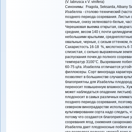
(V. labrusca x V. vinifera)
Синонимы: Fragola, Seksarda, Albany Su
Изабелла - столово-технический (част
позднего периода созревания. Листья 
зеленые, снизу зеленовато-белые, час
Черешковая выемка открытая, сводчата
средние, весом 140 г, почти цилиндрич
небольшими крыльями, среднеплотные,
овальные, черные, с сизым оттенком, 
Сахаристость 16-18 %, кислотность 6-7
слизистая, с сильно выраженным земл
распускания почек до полного созрева
температур 3100°С. Вызревание побег
60-75 ц/га. Изабелла отличается усто
филлоксеры. Сорт винограда характери
позволяет в большинстве случаев куль
благоприятны для Изабеллы плодород
переносит повышенную влажность. Хуже 
может наблюдаться опадение листьев)
плодоносит в самых различных климати
позднего периода созревания, поэтому
северном виноградарстве использовать
культивировании сорта надо следить, ч
потому что создаются благоприятные 
созревания ягод, снижения сахаронако
Изабелла дает плодоносные побеги из