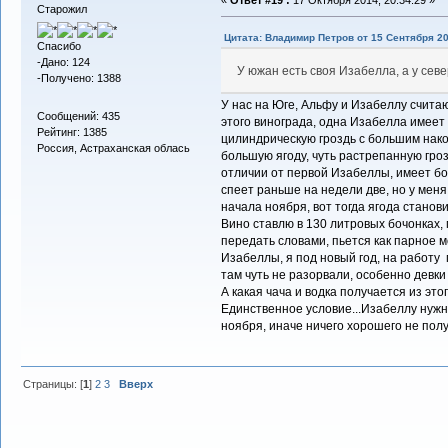
«
Ответ #19 :
17 Октября 2014, 20:34:29 »
Старожил
Цитата: Владимир Петров от 15 Сентября 20
Спасибо
-Дано: 124
У южан есть своя Изабелла, а у сев
-Получено: 1388
У нас на Юге, Альфу и Изабеллу считаю
Сообщений: 435
этого винограда, одна Изабелла имеет
Рейтинг: 1385
цилиндрическую гроздь с большим нако
Россия, Астраханская облась
большую ягоду, чуть растрепанную гроз
отличии от первой Изабеллы, имеет б
спеет раньше на недели две, но у меня
начала ноября, вот тогда ягода становит
Вино ставлю в 130 литровых бочонках, 
передать словами, пьется как парное м
Изабеллы, я под новый год, на работу
там чуть не разорвали, особенно девки 
А какая чача и водка получается из это
Единственное условие...Изабеллу нужн
ноября, иначе ничего хорошего не пол
Страницы: [
1
]
2
3
Вверх