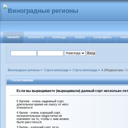
НАЧАЛО
КАТАЛОГИ
ПОМОЩЬ
ПОИСК
КАЛЕНДАРЬ
ГАЛЕ
Виноградные регионы
»
Сорта винограда
»
Сорта винограда
»
А
(Модераторы:
С
Голосование
Если вы выращиваете (выращивали) данный сорт несколько лет 
5 баллов - очень надежный сорт,
длительное время не смогу от него
отказаться
4 балла - очень хороший сорт,
незначительные недостатки не
повлияют на то, чтобы с ним можно
было расстаться.
3 балла - хороший сорт, есть