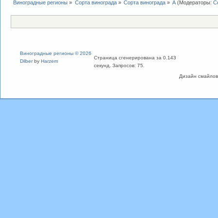
Виноградные регионы
»
Сорта винограда
»
Сорта винограда
»
А
(Модераторы:
С
Виноградные регионы © 2026
Страница сгенерирована за 0.143
Dilber
by
Harzem
секунд. Запросов: 75.
Дизайн смайлов "