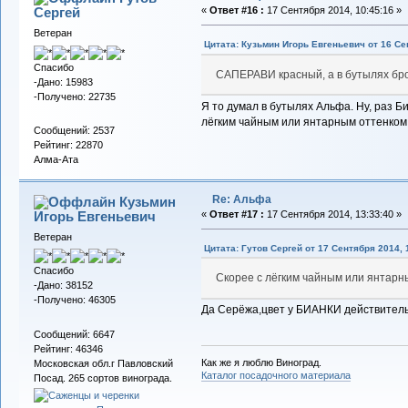
Сергей
«
Ответ #16 :
17 Сентября 2014, 10:45:16 »
Ветеран
Цитата: Кузьмин Игорь Евгеньевич от 16 Се
Спасибо
САПЕРАВИ красный, а в бутылях б
-Дано: 15983
-Получено: 22735
Я то думал в бутылях Альфа. Ну, раз Би
лёгким чайным или янтарным оттенком
Сообщений: 2537
Рейтинг: 22870
Алма-Ата
Re: Альфа
Кузьмин
Игорь Евгеньевич
«
Ответ #17 :
17 Сентября 2014, 13:33:40 »
Ветеран
Цитата: Гутов Сергей от 17 Сентября 2014, 
Спасибо
Скорее с лёгким чайным или янтарн
-Дано: 38152
-Получено: 46305
Да Серёжа,цвет у БИАНКИ действитель
Сообщений: 6647
Рейтинг: 46346
Как же я люблю Виноград.
Московская обл.г Павловский
Каталог посадочного материала
Посад. 265 сортов винограда.