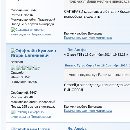
подскажут Ваши местные винограда
Сообщений: 6647
САПЕРАВИ красный, а в бутылях броди
Рейтинг: 46346
попробовать сделать
Московская обл.г Павловский
Посад. 265 сортов винограда.
Как же я люблю Виноград.
Каталог посадочного материала
Re: Альфа
Кузьмин
Игорь Евгеньевич
«
Ответ #15 :
16 Сентября 2014, 19:33:15 »
Ветеран
Цитата: Гутов Сергей от 16 Сентября 2014, 
Спасибо
может подскажут Ваши местные вин
-Дано: 38152
-Получено: 46305
Сергей,я в городе один виноградарь,ос
ВИНОГРАД.
Сообщений: 6647
Рейтинг: 46346
Московская обл.г Павловский
Как же я люблю Виноград.
Посад. 265 сортов винограда.
Каталог посадочного материала
Re: Альфа
Гутов