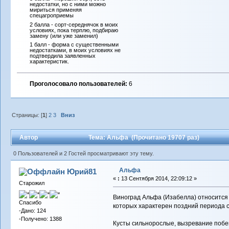
недостатки, но с ними можно
мириться применяя
спецагроприемы
2 балла - сорт-середнячок в моих
условиях, пока терплю, подбираю
замену (или уже заменил)
1 балл - форма с существенными
недостатками, в моих условиях не
подтвердила заявленных
характеристик.
Проголосовало пользователей:
6
Страницы: [
1
]
2
3
Вниз
Автор
Тема: Альфа (Прочитано 19707 раз)
0 Пользователей и 2 Гостей просматривают эту тему.
Альфа
Юрий81
«
:
13 Сентября 2014, 22:09:12 »
Старожил
Виноград Альфа (Изабелла) относится к
Спасибо
которых характерен поздний периода 
-Дано: 124
-Получено: 1388
Кусты сильнорослые, вызревание побег