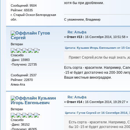
хотя бы при дроблении.
Сообщений: 9504
Рейтинг: 65535
г. Старый Оскол Белгородская
С уважением, Владимир
обл.
Re: Альфа
Гутов
Сергей
«
Ответ #13 :
16 Сентября 2014, 10:51:58 »
Ветеран
Цитата: Кузьмин Игорь Евгеньевич от 15 Се
Спасибо
Привет Сергей,если бы ещё знать ,ка
-Дано: 15983
-Получено: 22735
Есть сорта - красители. Например, Сап
-15 кг будет достаточно на 200-300 ли
Сообщений: 2537
Ваши местные виноградари.
Рейтинг: 22870
Алма-Ата
Re: Альфа
Кузьмин
Игорь Евгеньевич
«
Ответ #14 :
16 Сентября 2014, 19:29:27 »
Ветеран
Цитата: Гутов Сергей от 16 Сентября 2014, 
Спасибо
Есть сорта - красители. Например, 
-Дано: 38152
бы 10 -15 кг будет достаточно на 2
-Получено: 46305