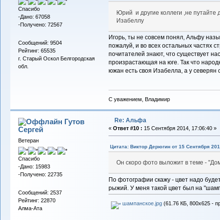
Спасибо
Юрий и другие коллеги ,не путайте 
-Дано: 67058
Изабеллу
-Получено: 72567
Игорь, ты не совсем понял, Альфу наз
Сообщений: 9504
пожалуй, и во всех остальных частях с
Рейтинг: 65535
почитателей знают, что существует на
г. Старый Оскол Белгородская
произрастающая на юге. Так что наро
обл.
южан есть своя Изабелла, а у северян 
С уважением, Владимир
Re: Альфа
Гутов
Сергей
«
Ответ #10 :
15 Сентября 2014, 17:06:40 »
Ветеран
Цитата: Виктор Дерюгин от 15 Сентября 201
Спасибо
Он скоро фото выложит в теме - "Д
-Дано: 15983
-Получено: 22735
По фотографии скажу - цвет надо будет
рыжий. У меня такой цвет был на "шам
Сообщений: 2537
Рейтинг: 22870
шампанское.jpg
(61.76 КБ, 800x625 - п
Алма-Ата