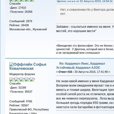
Цитата: z-e-u-s от 31 Августа 2015, 14:54:11
Спасибо
-Дано: 17410
Нет, к сожалению.Но у Виктора долж
-Получено: 26358
нет.
Сообщений: 2879
Рейтинг: 26438
Забавно - ссылаться именно на меня. У
Московская обл., Жуковский
вестей, это хорошие вести"
«Виноделие это философия. Это не бизнес.
ценностей. У Диогена, который жил в бочке,
и не загораживай мне солнышко»
Re: Кардинал-Люкс, Кардинал
Софья
Устойчивый, Кардинал АЗОС
Ковалевская
«
Ответ #16 :
30 Августа 2016, 17:41:48 »
Модератор форума
Не знаю какой именно у меня Кардинал
Спасибо
Вопреки всем ожиданиям мускат так и 
-Дано: 32189
мякоть и тонкая шкурка. Вегетация тре
-Получено: 35537
особой силой роста не отличился, кроме
все же немного перегрузила. Лоза выз
Сообщений: 4766
большая гроздь порядка 650 грамм, на
Рейтинг: 35567
некстати сели батарейки в фотоаппара
Приволжский ФО, Республика
Башкортостан, г.Уфа