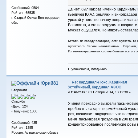
Сообщений: 9504
Да нет, был как раз именно Кардинал-Л
Рейтинг: 65535
(Беличев Ю.А.), земляки и виноградар
г. Старый Оскол Белгородская
урожай у него, поначалу понравился со
обл.
Возможно, я его перегрузил в возрасте 
Мускат ощущался. Но мякоть оставалас
Кстати, по поводу благородности муската, то 
мускатного. Легкий, ненавязчивый... Впрочем, с
Из темноокрашенных сортов больше всего в э
С уважением, Владимир
Re: Кардинал-Люкс, Кардинал
Юрий81
Устойчивый, Кардинал АЗОС
Старожил
«
Ответ #7 :
01 Ноября 2014, 13:12:30 »
Спасибо
У меня прекрасно вызрели пасынковые 
-Дано: 124
пробовать, сахар в норме+легкий муска
-Получено: 1388
роз, возникает ощущение что поедаеш
меня пасынковая гроздочка в 200 грам
Сообщений: 435
концентрированное послевкусие розы 
Рейтинг: 1385
Россия, Астраханская облась