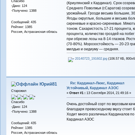
Спасибо
(Криулянский х Кардинал). Срок созрев
-Дано: 124
Среднего Поволжья (г.Саратов) созрева
-Получено: 1388
урожайный. Грозди весьма большие, 300
Ягоды округлые, большие и весьма боль
Сообщений: 435
сиреневые и красно-сиреневые. Мякоть
Рейтинг: 1385
тоном. Сахаристость 17-21 процента, к
Россия, Астраханская облась
процента, количество гроздей на побег 
при обрезке лозы на 8-14 глазков. Рос
(70-80%). Морозостойкость — 20-23 гр
милдью и оидиуму — средняя.
20140723_191602.jpg
(106.57 КБ, 800x6
Re: Кардинал-Люкс, Кардинал
Юрий81
Устойчивый, Кардинал АЗОС
Старожил
«
Ответ #1 :
13 Сентября 2014, 21:49:16 »
Спасибо
Очень достойный сорт по вкусовым кач
-Дано: 124
благодаря превосходному вкусу стоит 
-Получено: 1388
Ходит много различных Кардиналов п
Кардинал АЗОС
Сообщений: 435
Рейтинг: 1385
Россия, Астраханская облась