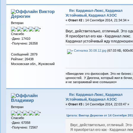
Re: Кардинал-Люкс, Кардинал
Виктор
Устойчивый, Кардинал АЗОС
Дерюгин
«
Ответ #2 :
14 Сентября 2014, 21:34:34 »
Ветеран
Вкус, действительно, отличный. Это одн
Спасибо
Я приобретал его как - Кардинал люкс.
-Дано: 17410
Кардинал устойчивый жду плодоношени
-Получено: 26358
Сигналка 30.08.12.jpg
(67.03 КБ, 600x8
Сообщений: 2879
Рейтинг: 26438
Московская обл., Жуковский
«Виноделие это философия. Это не бизнес.
ценностей. У Диогена, который жил в бочке,
и не загораживай мне солнышко»
Re: Кардинал-Люкс, Кардинал
Устойчивый, Кардинал АЗОС
Владимиp
«
Ответ #3 :
14 Сентября 2014, 22:03:47 »
Ветеран
Цитата: Виктор Дерюгин от 14 Сентября 201
Спасибо
-Дано: 67058
Вкус, действительно, отличный. Это 
-Получено: 72567
Я приобретал его как - Кардинал люк