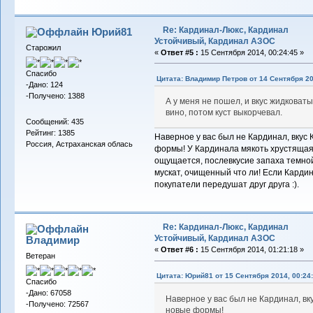
Re: Кардинал-Люкс, Кардинал
Юрий81
Устойчивый, Кардинал АЗОС
Старожил
«
Ответ #5 :
15 Сентября 2014, 00:24:45 »
Спасибо
Цитата: Владимир Петров от 14 Сентября 20
-Дано: 124
-Получено: 1388
А у меня не пошел, и вкус жидковат
вино, потом куст выкорчевал.
Сообщений: 435
Рейтинг: 1385
Наверное у вас был не Кардинал, вкус 
Россия, Астраханская облась
формы! У Кардинала мякоть хрустящая,
ощущается, послевкусие запаха темной
мускат, очищенный что ли! Если Карди
покупатели передушат друг друга :).
Re: Кардинал-Люкс, Кардинал
Устойчивый, Кардинал АЗОС
Владимиp
«
Ответ #6 :
15 Сентября 2014, 01:21:18 »
Ветеран
Цитата: Юрий81 от 15 Сентября 2014, 00:24
Спасибо
-Дано: 67058
Наверное у вас был не Кардинал, вку
-Получено: 72567
новые формы!