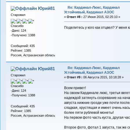
Re: Кардинал-Люкс, Кардинал
Юрий81
Устойчивый, Кардинал АЗОС
Старожил
«
Ответ #8 :
27 Июня 2015, 02:25:10 »
Спасибо
Поделитесь у кого как отцвел? У меня к
-Дано: 124
-Получено: 1388
Сообщений: 435
Рейтинг: 1385
Россия, Астраханская облась
Re: Кардинал-Люкс, Кардинал
Юрий81
Устойчивый, Кардинал АЗОС
Старожил
«
Ответ #9 :
06 Августа 2015, 10:18:28 »
Спасибо
Всем привет!
-Дано: 124
На своем Кардинале люкс, третья вегет
-Получено: 1388
надеждой затянуть созревание на начал
августа нижние грозди уже почти поспе
Сообщений: 435
сладкая, хрустящая и имеет очень на
Рейтинг: 1385
более пяти рублевой монеты!
Россия, Астраханская облась
На первом фото часть куста, другая ча
Второе фото, фотал 1 августа, так же сн