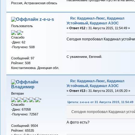
пасынковые гроздочки пустить на вино,
Россия, Астраханская облась
Re: Кардинал-Люкс, Кардинал
z-e-u-s
Устойчивый, Кардинал АЗОС
Пользователь
«
Ответ #12 :
31 Августа 2015, 11:54:49 »
Спасибо
Сегодня попробовал Кардинал устойчи
-Дано: 62
-Получено: 508
С уважением, Евгений.
Сообщений: 97
Рейтинг: 508
Константиновка. Донецкая обл.
Re: Кардинал-Люкс, Кардинал
Устойчивый, Кардинал АЗОС
Владимиp
«
Ответ #13 :
31 Августа 2015, 14:05:20 »
Ветеран
Цитата: z-e-u-s от 31 Августа 2015, 11:54:49
Спасибо
-Дано: 67058
Сегодня попробовал Кардинал усто
-Получено: 72567
А фото есть?
Сообщений: 9504
Рейтинг: 65535