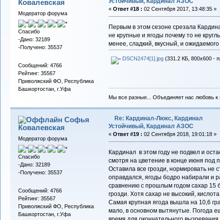
Устойчивый, Кардинал АЗОС
Ковалевская
«
Ответ #18 :
02 Сентября 2017, 13:48:35 »
Модератор форума
Первым в этом сезоне срезала Кардина
Спасибо
не крупные и ягоды почему то не круглы
-Дано: 32189
менее, сладкий, вкусный, и ожидаемого м
-Получено: 35537
DSCN2474[1].jpg
(331.2 КБ, 800x600 - 
Сообщений: 4766
Рейтинг: 35567
Приволжский ФО, Республика
Башкортостан, г.Уфа
Мы все разные... Объединяет нас любовь к в
Re: Кардинал-Люкс, Кардинал
Софья
Устойчивый, Кардинал АЗОС
Ковалевская
«
Ответ #19 :
02 Сентября 2018, 19:01:18 »
Модератор форума
Кардинал в этом году не подвел и ост
Спасибо
смотря на цветение в конце июня под
-Дано: 32189
Оставила все грозди, нормировать не с
-Получено: 35537
оправдался, ягоды бодро набирали и р
сравнению с прошлым годом сахар 15 бр
Сообщений: 4766
грозди. Хотя сахар не высокий, кислот
Рейтинг: 35567
Самая крупная ягода вышла на 10,6 гра
Приволжский ФО, Республика
мало, в основном вытянутые. Погода 
Башкортостан, г.Уфа
время для окончательного вызревания 