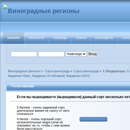
НАЧАЛО
КАТАЛОГИ
ПОМОЩЬ
ПОИСК
КАЛЕНДАРЬ
ГАЛЕ
Виноградные регионы
»
Сорта винограда
»
Сорта винограда
»
К
(Модераторы:
С
Кардинал-Люкс, Кардинал Устойчивый, Кардинал АЗОС
Голосование
Если вы выращиваете (выращивали) данный сорт несколько лет 
5 баллов - очень надежный сорт,
длительное время не смогу от него
отказаться
4 балла - очень хороший сорт,
незначительные недостатки не
повлияют на то, чтобы с ним можно
было расстаться.