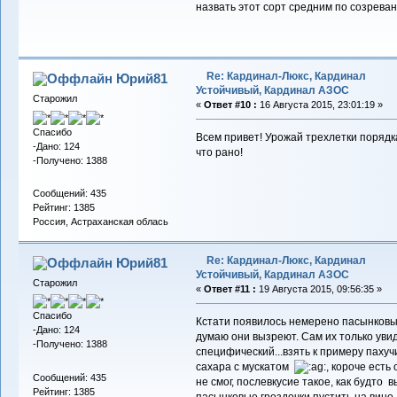
назвать этот сорт средним по созрева
Re: Кардинал-Люкс, Кардинал
Юрий81
Устойчивый, Кардинал АЗОС
Старожил
«
Ответ #10 :
16 Августа 2015, 23:01:19 »
Спасибо
Всем привет! Урожай трехлетки порядка 
-Дано: 124
что рано!
-Получено: 1388
Сообщений: 435
Рейтинг: 1385
Россия, Астраханская облась
Re: Кардинал-Люкс, Кардинал
Юрий81
Устойчивый, Кардинал АЗОС
Старожил
«
Ответ #11 :
19 Августа 2015, 09:56:35 »
Спасибо
Кстати появилось немерено пасынковых
-Дано: 124
думаю они вызреют. Сам их только увид
-Получено: 1388
специфический...взять к примеру пахуч
сахара с мускатом
, короче есть
Сообщений: 435
не смог, послевкусие такое, как будто
Рейтинг: 1385