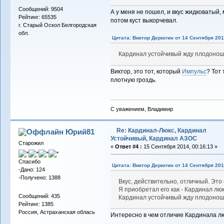
Сообщений: 9504
А у меня не пошел, и вкус жидковатый,
Рейтинг: 65535
потом куст выкорчевал.
г. Старый Оскол Белгородская
обл.
Цитата: Виктор Дерюгин от 14 Сентября 201
Кардинал устойчивый жду плодонош
Виктор, это тот, который
Импульс
? Тот 
плотную гроздь.
С уважением, Владимир
Re: Кардинал-Люкс, Кардинал
Юрий81
Устойчивый, Кардинал АЗОС
Старожил
«
Ответ #4 :
15 Сентября 2014, 00:16:13 »
Спасибо
Цитата: Виктор Дерюгин от 14 Сентября 201
-Дано: 124
-Получено: 1388
Вкус, действительно, отличный. Это 
Я приобретал его как - Кардинал люк
Сообщений: 435
Кардинал устойчивый жду плодонош
Рейтинг: 1385
Россия, Астраханская облась
Интересно в чем отличие Кардинала лю