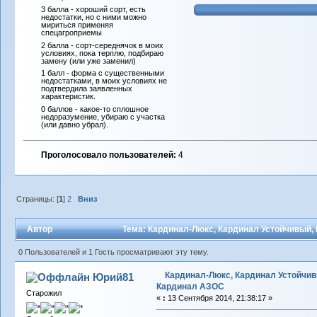
3 балла - хороший сорт, есть
недостатки, но с ними можно
мириться применяя
спецагроприемы
2 балла - сорт-середнячок в моих
условиях, пока терплю, подбираю
замену (или уже заменил)
1 балл - форма с существенными
недостатками, в моих условиях не
подтвердила заявленных
характеристик.
0 баллов - какое-то сплошное
недоразумение, убираю с участка
(или давно убрал).
Проголосовало пользователей:
4
Страницы: [
1
]
2
Вниз
Автор
Тема: Кардинал-Люкс, Кардинал Устойчивый,
0 Пользователей и 1 Гость просматривают эту тему.
Кардинал-Люкс, Кардинал Устойчив
Юрий81
Кардинал АЗОС
Старожил
«
:
13 Сентября 2014, 21:38:17 »