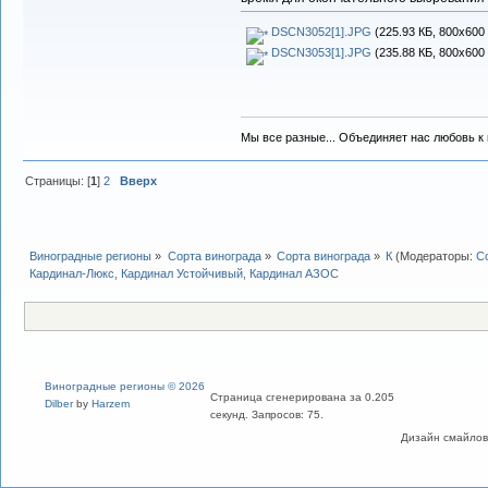
DSCN3052[1].JPG
(225.93 КБ, 800x600 
DSCN3053[1].JPG
(235.88 КБ, 800x600 
Мы все разные... Объединяет нас любовь к в
Страницы: [
1
]
2
Вверх
Виноградные регионы
»
Сорта винограда
»
Сорта винограда
»
К
(Модераторы:
С
Кардинал-Люкс, Кардинал Устойчивый, Кардинал АЗОС
Виноградные регионы © 2026
Страница сгенерирована за 0.205
Dilber
by
Harzem
секунд. Запросов: 75.
Дизайн смайлов "