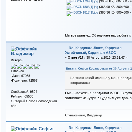
DSCN1799[1].jpg
(395.6 КБ, 800x600 - 
DSCN1803[1].jpg
(366.98 КБ, 800x600 -
DSCN1817[1].jpg
(383.36 КБ, 800x600 -
Мы все разные... Объединяет нас любовь к в
Re: Кардинал-Люкс, Кардинал
Устойчивый, Кардинал АЗОС
Владимиp
«
Ответ #17 :
30 Августа 2016, 23:31:47 »
Ветеран
Цитата: Софья Ковалевская от 30 Августа 2
Спасибо
-Дано: 67058
Не знаю какой именно у меня Карди
-Получено: 72567
понравился.
Сообщений: 9504
Очень похож на Кардинал АЗОС. В сухо
Рейтинг: 65535
загнивает изнутри. Я удалил уже давно.
г. Старый Оскол Белгородская
обл.
С уважением, Владимир
Re: Кардинал-Люкс, Кардинал
Софья