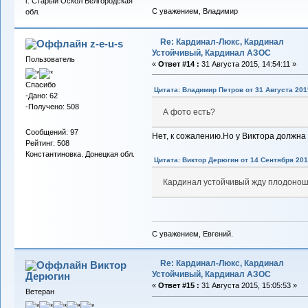
г. Старый Оскол Белгородская
С уважением, Владимир
обл.
Re: Кардинал-Люкс, Кардинал
z-e-u-s
Устойчивый, Кардинал АЗОС
Пользователь
«
Ответ #14 :
31 Августа 2015, 14:54:11 »
Спасибо
Цитата: Владимир Петров от 31 Августа 2015
-Дано: 62
-Получено: 508
А фото есть?
Сообщений: 97
Нет, к сожалению.Но у Виктора должна 
Рейтинг: 508
Константиновка. Донецкая обл.
Цитата: Виктор Дерюгин от 14 Сентября 201
Кардинал устойчивый жду плодонош
С уважением, Евгений.
Re: Кардинал-Люкс, Кардинал
Виктор
Устойчивый, Кардинал АЗОС
Дерюгин
«
Ответ #15 :
31 Августа 2015, 15:05:53 »
Ветеран