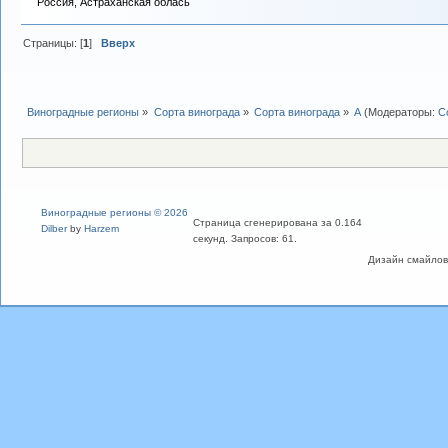
Россия, Астраханская облась
Страницы: [
1
]
Вверх
Виноградные регионы
»
Сорта винограда
»
Сорта винограда
»
А
(Модераторы:
С
Виноградные регионы © 2026
Страница сгенерирована за 0.164
Dilber
by
Harzem
секунд. Запросов: 61.
Дизайн смайлов "