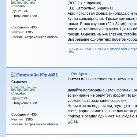
(ЗОС-1 x Кодрянка)
Спасибо
[В.В. Загорулько, Украина]
-Дано: 124
Арго - столовая форма винограда очен
-Получено: 1388
Кусты сильнорослые. Грозди крупные, к
грамм. Ягода крупная (22 x 34 мм), со
Сообщений: 435
мякотью, гармоничного вкуса. Цветок о
Рейтинг: 1385
грозди. Обрезка на 6–8 глазков. Устойч
Россия, Астраханская облась
Вызревание однолетних побегов хорош
b.350.350.10079334.0.stories.sort.2.argo
Re: Арго
Юрий81
«
Ответ #1 :
12 Сентября 2014, 18:58:35 »
Старожил
Давайте поговорим об этой форме? Оч
Спасибо
во внимание не берут эту форму. По м
-Дано: 124
урожайность, осыпание соцветий...
-Получено: 1388
Не смотря на недостатки, вкус, цвет яг
лозе, форма самое главное для меня у
Сообщений: 435
подход. Посадил один куст, наблюдаю,
Рейтинг: 1385
Россия, Астраханская облась