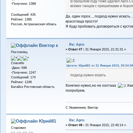
В прошлом году тоже удалил Арго.С
-Получено: 1388
всяких танцев с пришипками и боро
Сообщений: 435
Да, один горох..., подход нужно искать..
Рейтинг: 1385
красотища просто!
Россия, Астраханская облась
Я буду пробовать договориться с кустом
Re: Арго
Виктор к
«
Ответ #7 :
31 Января 2015, 21:31:31 »
Постоялец
Спасибо
Цитата: Юрий81 от 31 Января 2015, 20:24:3
-Дано: 598
-Получено: 1247
подход нужно искать.
Сообщений: 174
Рейтинг: 1248
Конечно нужно,но не охотааа
.Ка
Батайск Ростовская область
попробуем.
С Уважением, Виктор
Re: Арго
Юрий81
«
Ответ #8 :
31 Января 2015, 22:40:14 »
Старожил