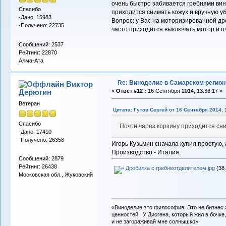
очень быстро забивается гребнями винт
Спасибо
приходится снимать кожух и вручную уб
-Дано: 15983
Вопрос: у Вас на моторизированной др
-Получено: 22735
часто приходится выключать мотор и о
Сообщений: 2537
Рейтинг: 22870
Алма-Ата
Re: Виноделие в Самарском регион
Виктор
Дерюгин
«
Ответ #12 :
16 Сентября 2014, 13:36:17 »
Ветеран
Цитата: Гутов Сергей от 16 Сентября 2014, 
Спасибо
Почти через корзину приходится сни
-Дано: 17410
-Получено: 26358
Игорь Кузьмин сначала купил простую, 
Производство - Италия.
Сообщений: 2879
Рейтинг: 26438
Дробилка с гребнеотделителем.jpg
(38.
Московская обл., Жуковский
«Виноделие это философия. Это не бизнес.
ценностей. У Диогена, который жил в бочке,
и не загораживай мне солнышко»