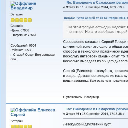
Re: Виноделие в Самарском регион
Владимиp
«
Ответ #5 :
15 Сентября 2014, 10:35:19 »
Ветеран
Цитата: Гутов Сергей от 15 Сентября 2014, 
Спасибо
На этом форуме есть один недочёт.
-Дано: 67058
понятное. Но, это разобщает людей
-Получено: 72567
Совершенно согласен, Сергей! Говори
Сообщений: 9504
конкретной зоне - это одно, а общаться 
Рейтинг: 65535
способы и технология практически иде
г. Старый Оскол Белгородская
поскольку интересен каждый опыт, то 
обл.
несколько выпадает из общего диалог
Сергей (Елисеев) пожалуйста, не заци
в раздел Домашнее виноделие (ссылку 
ведь наверняка Вам есть чем поделить
С уважением, Владимир
Re: Виноделие в Самарском регион
Елисеев
Сергей
«
Ответ #6 :
15 Сентября 2014, 17:16:38 »
Ветеран
Левокумский двухлетний куст.