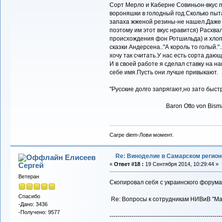
Сорт Мерло и Каберне Совиньон-вкус п
вороняшки в голодный год.Сколько пыт
запаха жженой резины-не нашел.Даже
поэтому им этот вкус нравится) Расхва
происхождения фон Ротшильда) и хлоп
сказки Андерсена.."А король то голый.".
хочу так считать.У нас есть сорта дающ
И в своей работе я сделал ставку на 
себе имя.Пусть они лучше привыкают.
"Русские долго запрягают,но зато быстр
Baron Otto von Bismar
Carpe diem-Лови момент.
Re: Виноделие в Самарском регион
Елисеев
Сергей
«
Ответ #18 :
19 Сентября 2014, 10:29:44 »
Ветеран
Скопировал себя с украинского форума
Спасибо
Re: Вопросы к сотрудникам НИВиВ "Ма
-Дано: 3436
-Получено: 9577
--------------------------------------------------------