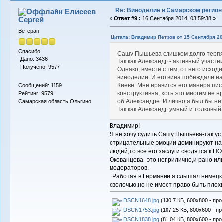
Re: Виноделие в Самарском регион
Елисеев
Сергей
«
Ответ #9 :
16 Сентября 2014, 03:59:38 »
Ветеран
Цитата: Владимир Петров от 15 Сентября 20
Спасибо
Сашу Пышьева слишком долго терпя
-Дано: 3436
Так как Александр - активный участн
-Получено: 9577
Однако, вместе с тем, от него исхо
виноделии. И его вина побеждали н
Киеве. Мне нравится его манера пись
Сообщений: 1159
конструктивна, хоть это многим не н
Рейтинг: 9579
об Александре. И лично я был бы не
Самарская область.Ольгино
Так как Александр умный и толковый
Владимир!
Я не хочу судить Сашу Пышьева-так уст
отрицательные эмоции доминируют на
людей,то все его заслуги сводятся к
Окованцева -это неприлично,и рано ил
модераторов.
Работая в Германии я слышал немецк
сволочью,но не имеет право быть плохим
DSCN1648.jpg
(130.7 КБ, 600x800 - пр
DSCN1753.jpg
(107.25 КБ, 800x600 - п
DSCN1838.jpg
(81.04 КБ, 800x600 - пр