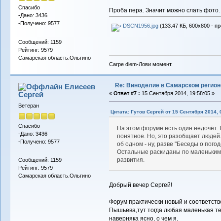
Спасибо
Проба пера. Значит можно слать фото.
-Дано: 3436
-Получено: 9577
DSCN1956.jpg
(133.47 КБ, 600x800 - п
Сообщений: 1159
Рейтинг: 9579
Самарская область.Ольгино
Carpe diem-Лови момент.
Re: Виноделие в Самарском регион
Елисеев
Сергей
«
Ответ #7 :
15 Сентября 2014, 19:58:05 »
Ветеран
Цитата: Гутов Сергей от 15 Сентября 2014, 
Спасибо
На этом форуме есть один недочёт.
-Дано: 3436
понятное. Но, это разобщает людей.
-Получено: 9577
об одном - ну, разве "Беседы о погод
Остальные раскиданы по маленьким 
развития.
Сообщений: 1159
Рейтинг: 9579
Самарская область.Ольгино
Добрый вечер Сергей!
Форум практически новый и соответств
Пышьева,тут тогда любая маленькая те
наверняка ясно, о чем я.