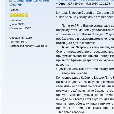
Елисеев
Сергей
«
Ответ #17 :
19 Сентября 2014, 10:21:25 »
Ветеран
Цитата: Елисеев Сергей от Сегодня в 0
Я все больше убеждаюсь в его неперсп
Спасибо
-Дано: 3436
По-че-му? Что Вас не устраивает в д
-Получено: 9577
повреждается клещём и увяливается от
устойчивый сорт. Вот на 3 год из 12 к
Сообщений: 1159
необходимые и рекомендуемые кондиции
Рейтинг: 9579
потенциал для last harvest.
Самарская область.Ольгино
Вячеслав! Затрону ,на мой взгляд, ва
Очень часто,особенно в последнее вре
придумывать больше ничего ненадо.Вк
привыкло.Брэнды разработаны.Украинс
известно.
Я даже не хочу там затрагивать эту те
Теперь мои мысли.
Конкурировать с Каберне,Мерло,Пино 
никогда не достигнем их уровня,слишко
свое.Именно оригинальностью наших в
результатов.У меня часто бывают в гос
пробуют мою продукцию (копченое мяс
вино),то они всегда хотят купить для 
опыт в переработке (учился у них же -
продукты питания на несколько порядко
Теперь о классике.