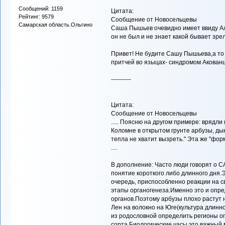
Сообщений: 1159
Цитата:
Рейтинг: 9579
Сообщение от Новосельцевы
Самарская область.Ольгино
Саша Пышьев очевидно имеет ввиду Ал
он не был и не знает какой бывает зрела
Привет! Не будите Сашу Пышьева,а то
притчей во языцах- синдромом Акованц
----------
Цитата:
Сообщение от Новосельцевы
..... Поясню на другом примере: врядли
Коломне в открытом грунте арбузы, дын
тепла не хватит вызреть." Эта же "фо
....
В дополнение: Часто люди говорят о С
понятие короткого либо длинного дня.
очередь, приспособленно реакции на св
этапы органогенеза.Именно это и опр
органов.Поэтому арбузы плохо растут н
Лен на волокно на Юге(культура длинно
из родословной определить регионы о
сорта.Биологические часы это важный м