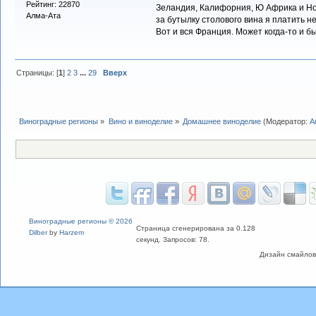
Рейтинг: 22870
Зеландия, Калифорния, Ю Африка и Нов
Алма-Ата
за бутылку столового вина я платить не
Вот и вся Франция. Может когда-то и бы
Страницы: [
1
]
2
3
...
29
Вверх
Виноградные регионы
»
Вино и виноделие
»
Домашнее виноделие
(Модератор:
А
Виноградные регионы © 2026
Страница сгенерирована за 0.128
Dilber
by
Harzem
секунд. Запросов: 78.
Дизайн смайлов "