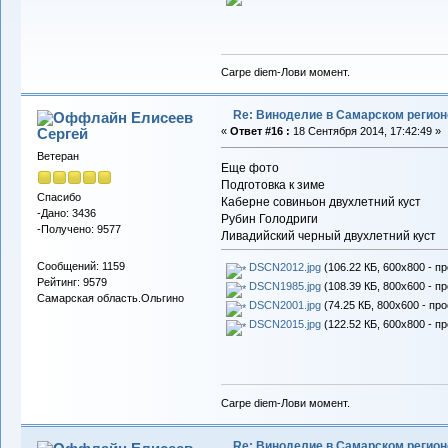
Carpe diem-Лови момент.
Re: Виноделие в Самарском регион
Елисеев
Сергей
«
Ответ #16 :
18 Сентября 2014, 17:42:49 »
Ветеран
Еще фото
Подготовка к зиме
Спасибо
Каберне совиньон двухлетний куст
-Дано: 3436
Рубин Голодриги
-Получено: 9577
Ливадийский черный двухлетний куст
Сообщений: 1159
DSCN2012.jpg
(106.22 КБ, 600x800 - п
Рейтинг: 9579
DSCN1985.jpg
(108.39 КБ, 800x600 - п
Самарская область.Ольгино
DSCN2001.jpg
(74.25 КБ, 800x600 - пр
DSCN2015.jpg
(122.52 КБ, 600x800 - п
Carpe diem-Лови момент.
Re: Виноделие в Самарском регион