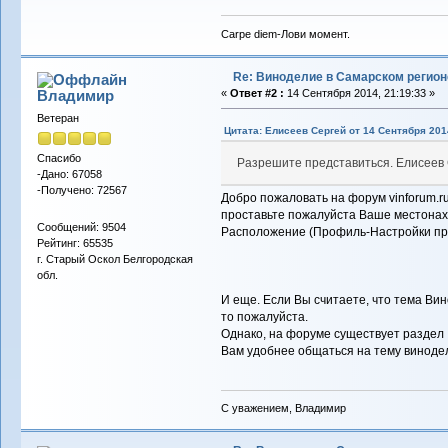
Carpe diem-Лови момент.
Re: Виноделие в Самарском регион
Владимиp
«
Ответ #2 :
14 Сентября 2014, 21:19:33 »
Ветеран
Цитата: Елисеев Сергей от 14 Сентября 2014
Спасибо
Разрешите представиться. Елисеев
-Дано: 67058
-Получено: 72567
Добро пожаловать на форум vinforum.ru
проставьте пожалуйста Ваше местонах
Сообщений: 9504
Расположение (Профиль-Настройки пр
Рейтинг: 65535
г. Старый Оскол Белгородская
обл.
И еще. Если Вы считаете, что тема Ви
то пожалуйста.
Однако, на форуме существует разде
Вам удобнее общаться на тему виноде
С уважением, Владимир