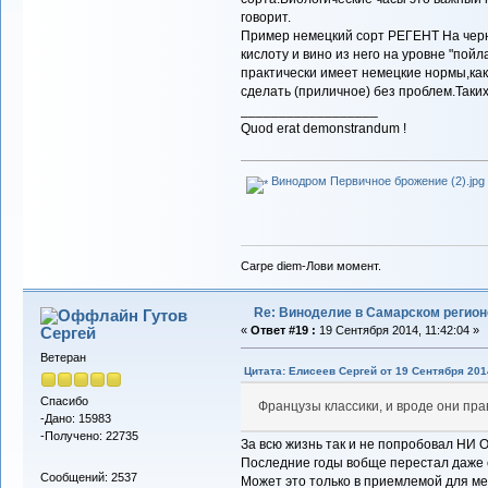
говорит.
Пример немецкий сорт РЕГЕНТ На чер
кислоту и вино из него на уровне "пойл
практически имеет немецкие нормы,как 
сделать (приличное) без проблем.Таких
__________________
Quod erat demonstrandum !
Винодром Первичное брожение (2).jpg
Carpe diem-Лови момент.
Re: Виноделие в Самарском регион
Гутов
Сергей
«
Ответ #19 :
19 Сентября 2014, 11:42:04 »
Ветеран
Цитата: Елисеев Сергей от 19 Сентября 2014
Спасибо
Французы классики, и вроде они прав
-Дано: 15983
-Получено: 22735
За всю жизнь так и не попробовал НИ 
Последние годы вобще перестал даже 
Сообщений: 2537
Может это только в приемлемой для ме