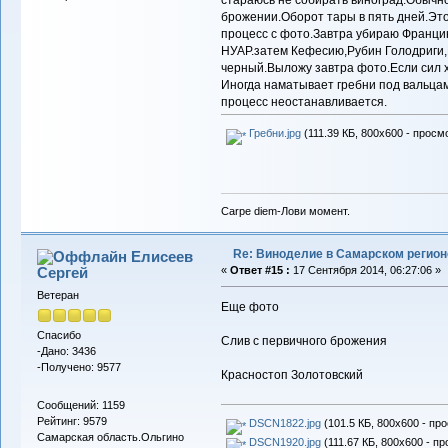
стараюсь не собирать виноград.Обычно
брожении.Оборот тары в пять дней.Это
процесс с фото.Завтра убираю Франци
НУАР.затем Кефесию,Рубин Голодриги,
черный.Выложу завтра фото.Если сил 
Иногда наматывает гребни под вальцам
процесс неостанавливается.
Гребни.jpg
(111.39 КБ, 800x600 - просм
Carpe diem-Лови момент.
Re: Виноделие в Самарском регион
Елисеев
Сергей
«
Ответ #15 :
17 Сентября 2014, 06:27:06 »
Ветеран
Еще фото
Спасибо
Слив с первичного брожения
-Дано: 3436
-Получено: 9577
Красностоп Золотовский
Сообщений: 1159
Рейтинг: 9579
DSCN1822.jpg
(101.5 КБ, 800x600 - пр
Самарская область.Ольгино
DSCN1920.jpg
(111.67 КБ, 800x600 - пр