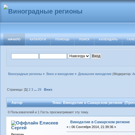
НАЧАЛО
КАТАЛОГИ
ПОМОЩЬ
ПОИСК
КАЛЕНДАРЬ
ГАЛЕ
Виноградные регионы
»
Вино и виноделие
»
Домашнее виноделие
(Модератор:
А
Страницы: [
1
]
2
3
...
29
Вниз
Автор
Тема: Виноделие в Самарском регионе (Прочи
0 Пользователей и 1 Гость просматривают эту тему.
Виноделие в Самарском регионе
Елисеев
Сергей
«
:
06 Сентября 2014, 21:39:36 »
Ветеран