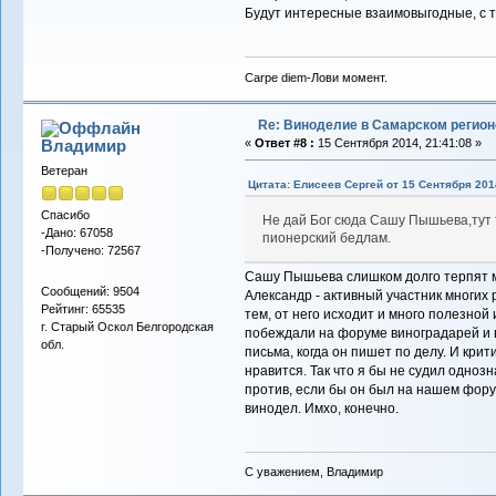
Будут интересные взаимовыгодные, с т
Carpe diem-Лови момент.
Re: Виноделие в Самарском регион
Владимиp
«
Ответ #8 :
15 Сентября 2014, 21:41:08 »
Ветеран
Цитата: Елисеев Сергей от 15 Сентября 2014
Спасибо
Не дай Бог сюда Сашу Пышьева,тут 
-Дано: 67058
пионерский бедлам.
-Получено: 72567
Сашу Пышьева слишком долго терпят м
Сообщений: 9504
Александр - активный участник многих 
Рейтинг: 65535
тем, от него исходит и много полезной
г. Старый Оскол Белгородская
побеждали на форуме виноградарей и в
обл.
письма, когда он пишет по делу. И крит
нравится. Так что я бы не судил одноз
против, если бы он был на нашем фору
винодел. Имхо, конечно.
С уважением, Владимир