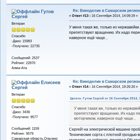
Re: Виноделие в Самарском регион
Гутов
Сергей
«
Ответ #13 :
16 Сентября 2014, 14:09:29 »
Ветеран
У меня такая же, только из нержавейки
препятствуют вращению. Их надо пери
Спасибо
наверное ещё чаще...
-Дано: 15983
-Получено: 22735
Сообщений: 2537
Рейтинг: 22870
Алма-Ата
Re: Виноделие в Самарском регион
Елисеев
Сергей
«
Ответ #14 :
16 Сентября 2014, 19:26:20 »
Ветеран
Цитата: Гутов Сергей от 16 Сентября 2014, 
Спасибо
У меня такая же, только из нержавей
-Дано: 3436
препятствуют вращению. Их надо пе
-Получено: 9577
моторчиком, наверное ещё чаще...
Сообщений: 1159
Сергей! на электрической машине пробл
Рейтинг: 9579
Технические сорта с плотной гроздью-
Самарская область.Ольгино