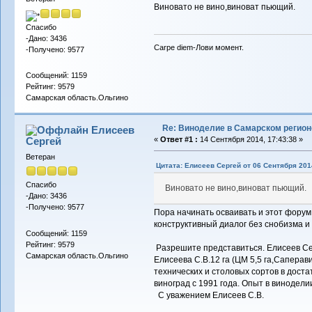
Виновато не вино,виноват пьющий.
Спасибо
-Дано: 3436
Carpe diem-Лови момент.
-Получено: 9577
Сообщений: 1159
Рейтинг: 9579
Самарская область.Ольгино
Re: Виноделие в Самарском регион
Елисеев
Сергей
«
Ответ #1 :
14 Сентября 2014, 17:43:38 »
Ветеран
Цитата: Елисеев Сергей от 06 Сентября 2014
Спасибо
Виновато не вино,виноват пьющий.
-Дано: 3436
-Получено: 9577
Пора начинать осваивать и этот форум.
конструктивный диалог без снобизма и
Сообщений: 1159
Рейтинг: 9579
Разрешите представиться. Елисеев Се
Самарская область.Ольгино
Елисеева С.В.12 га (ЦМ 5,5 га,Саперави
технических и столовых сортов в дост
виноград с 1991 года. Опыт в виноделии
С уважением Елисеев С.В.