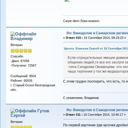
Carpe diem-Лови момент.
Re: Виноделие в Самарском регион
Владимиp
«
Ответ #10 :
16 Сентября 2014, 09:19:23 »
Ветеран
Цитата: Елисеев Сергей от 16 Сентября 2014
Спасибо
Если отрицательные эмоции домини
-Дано: 67058
общении людей,то все его заслуги 
-Получено: 72567
-типа Синдрома Окованцева -это не
чашу терпения у тех же модераторо
Сообщений: 9504
Рейтинг: 65535
С этим трудно поспорить, что есть, то е
г. Старый Оскол Белгородская
обл.
С уважением, Владимир
Re: Виноделие в Самарском регион
Гутов
Сергей
«
Ответ #11 :
16 Сентября 2014, 10:46:17 »
Ветеран
По первой картинке (где кусочек дробил