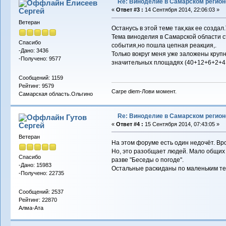
Re: Виноделие в Самарском регион
Елисеев
Сергей
«
Ответ #3 :
14 Сентября 2014, 22:06:03 »
Ветеран
Останусь в этой теме так,как ее создал
Тема виноделия в Самарской области 
Спасибо
события,но пошла цепная реакция,.
-Дано: 3436
Только вокруг меня уже заложены круп
-Получено: 9577
значительных площадях (40+12+6+2+4,5
Сообщений: 1159
Рейтинг: 9579
Carpe diem-Лови момент.
Самарская область.Ольгино
Re: Виноделие в Самарском регион
Гутов
Сергей
«
Ответ #4 :
15 Сентября 2014, 07:43:05 »
Ветеран
На этом форуме есть один недочёт. Вр
Но, это разобщает людей. Мало общих т
Спасибо
разве "Беседы о погоде".
-Дано: 15983
Остальные раскиданы по маленьким тем
-Получено: 22735
Сообщений: 2537
Рейтинг: 22870
Алма-Ата