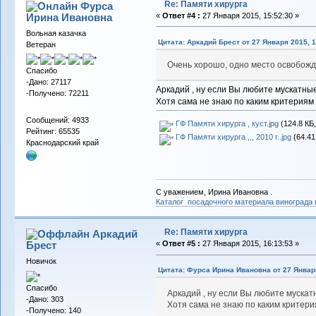
Re: Памяти хирурга
Фурса
Ирина Ивановна
«
Ответ #4 :
27 Января 2015, 15:52:30 »
Вольная казачка
Цитата: Аркадий Брест от 27 Января 2015, 1
Ветеран
Очень хорошо, одно место освобожд
Спасибо
-Дано: 27117
Аркадий , ну если Вы любите мускатные 
-Получено: 72211
Хотя сама не знаю по каким критериям 
Сообщений: 4933
ГФ Памяти хирурга , куст.jpg
(124.8 КБ
Рейтинг: 65535
ГФ Памяти хирурга ,,, 2010 г..jpg
(64.41
Краснодарский край
С уважением, Ирина Ивановна .
Каталог посадочного материала винограда
Re: Памяти хирурга
Аркадий
Брест
«
Ответ #5 :
27 Января 2015, 16:13:53 »
Новичок
Цитата: Фурса Ирина Ивановна от 27 Января
Спасибо
Аркадий , ну если Вы любите мускатн
-Дано: 303
Хотя сама не знаю по каким критери
-Получено: 140