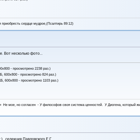
м приобресть сердце мудрое,(Псалтирь 89:12)
. Вот несколько фото...
00x800 - просмотрено 2238 раз.)
Б, 600x800 - просмотрено 824 раз.)
КБ, 600x800 - просмотрено 1103 раз.)
 Не мое, но согласен - У философов своя система ценностей. У Диогена, который жил 
) , селекция Павловского Е.Г.