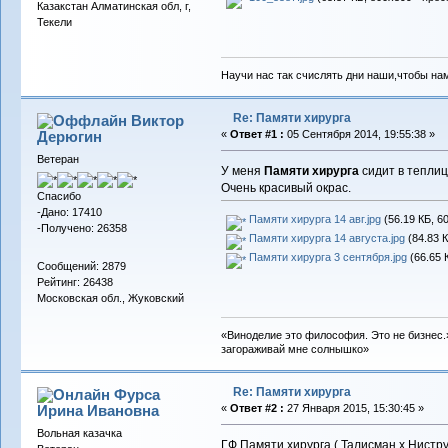
Казакстан Алматинская обл, г,
Текели
Научи нас так счислять дни наши,чтобы на
Re: Памяти хирурга
Виктор
Дерюгин
«
Ответ #1 :
05 Сентября 2014, 19:55:38 »
Ветеран
У меня
Памяти хирурга
сидит в теплице
Очень красивый окрас.
Спасибо
-Дано: 17410
Памяти хирурга 14 авг.jpg
(56.19 КБ, 6
-Получено: 26358
Памяти хирурга 14 августа.jpg
(84.83 К
Памяти хирурга 3 сентября.jpg
(66.65 
Сообщений: 2879
Рейтинг: 26438
Московская обл., Жуковский
«Виноделие это философия. Это не бизнес.»
загораживай мне солнышко»
Re: Памяти хирурга
Фурса
Ирина Ивановна
«
Ответ #2 :
27 Января 2015, 15:30:45 »
Вольная казачка
ГФ Памяти хирурга ( Талисман х Нистру 