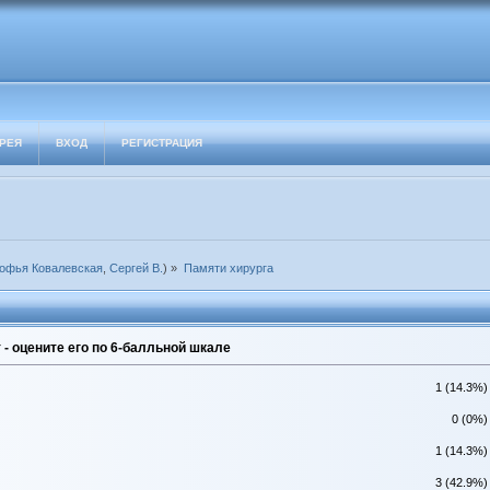
РЕЯ
ВХОД
РЕГИСТРАЦИЯ
офья Ковалевская
,
Сергей В.
) »
Памяти хирурга
- оцените его по 6-балльной шкале
1 (14.3%)
0 (0%)
1 (14.3%)
3 (42.9%)