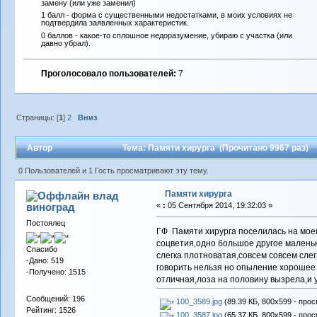
замену (или уже заменил)
1 балл - форма с существенными недостатками, в моих условиях не
подтвердила заявленных характеристик.
0 баллов - какое-то сплошное недоразумение, убираю с участка (или
давно убрал).
Проголосовало пользователей:
7
Страницы: [
1
]
2
Вниз
Автор
Тема: Памяти хирурга (Прочитано 9967 раз)
0 Пользователей и 1 Гость просматривают эту тему.
Памяти хирурга
влад
виноград
«
:
05 Сентября 2014, 19:32:03 »
Постоялец
ГФ Памяти хирурга поселилась на моем
соцветия,одно большое другое маленько
Спасибо
слегка плотноватая,совсем совсем слег
-Дано: 519
говорить нельзя но опыление хорошее и
-Получено: 1515
отличная,лоза на половину вызрела,и 
Сообщений: 196
100_3589.jpg
(89.39 КБ, 800x599 - прос
Рейтинг: 1526
100_3587.jpg
(65.37 КБ, 800x599 - прос