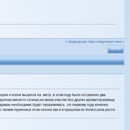
« предыдущая тема
следующая тема »
ПЕЧАТЬ
орая к осени вызрела на метр ,в этом году было оставлено два
крупная,мясисто сочная,на моем участке без других ароматов,кожица
ь думаю необходимо будет прореживать ,по первому году конечно
с легким пруином,в этом сезоне как и в прошлом не болел,сила роста