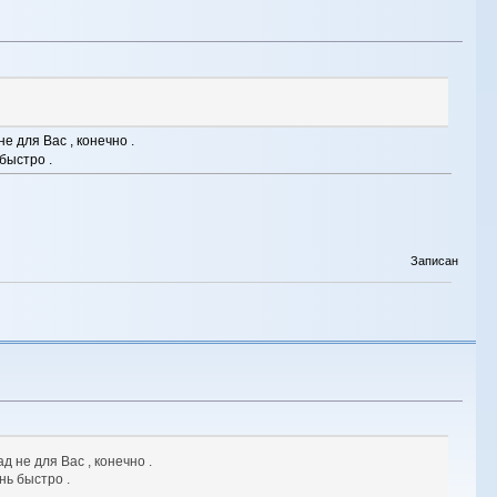
е для Вас , конечно .
быстро .
Записан
д не для Вас , конечно .
нь быстро .