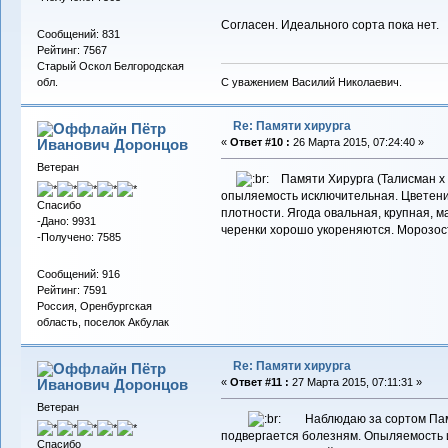
Согласен. Идеального сорта пока нет.
Сообщений: 831
Рейтинг: 7567
Старый Оскол Белгородская
С уважением Василий Николаевич.
обл.
Re: Памяти хирурга
Пётр
Иванович Доронцов
«
Ответ #10 :
26 Марта 2015, 07:24:40 »
Ветеран
Памяти Хирурга (Талисман x Н
опыляемость исключительная. Цветение
Спасибо
плотности. Ягода овальная, крупная, м
-Дано: 9931
черенки хорошо укореняются. Морозос
-Получено: 7585
Сообщений: 916
Рейтинг: 7591
Россия, Оренбургская
область, поселок Акбулак
Re: Памяти хирурга
Пётр
Иванович Доронцов
«
Ответ #11 :
27 Марта 2015, 07:11:31 »
Ветеран
Наблюдаю за сортом Памяти
подвергается болезням. Опыляемость и
Спасибо