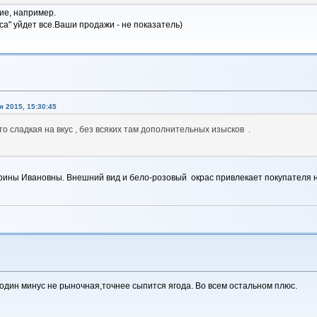
ие, например.
рса" уйдет все.Ваши продажи - не показатель)
 2015, 15:30:45
то сладкая на вкус , без всяких там дополнительных изысков .
ины Ивановны. Внешний вид и бело-розовый окрас привлекает покупателя н
.один минус не рыночная,точнее сыпится ягода. Во всем остальном плюс.