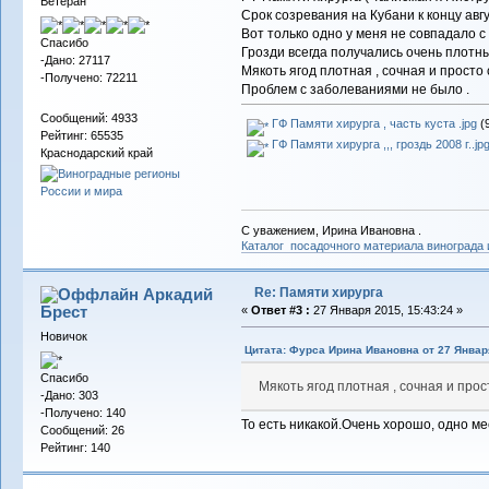
Ветеран
Срок созревания на Кубани к концу авг
Вот только одно у меня не совпадало с 
Спасибо
Грозди всегда получались очень плотны
-Дано: 27117
Мякоть ягод плотная , сочная и просто 
-Получено: 72211
Проблем с заболеваниями не было .
Сообщений: 4933
ГФ Памяти хирурга , часть куста .jpg
(9
Рейтинг: 65535
ГФ Памяти хирурга ,,, гроздь 2008 г..jp
Краснодарский край
С уважением, Ирина Ивановна .
Каталог посадочного материала винограда
Re: Памяти хирурга
Аркадий
Брест
«
Ответ #3 :
27 Января 2015, 15:43:24 »
Новичок
Цитата: Фурса Ирина Ивановна от 27 Января
Спасибо
Мякоть ягод плотная , сочная и прос
-Дано: 303
-Получено: 140
То есть никакой.Очень хорошо, одно м
Сообщений: 26
Рейтинг: 140