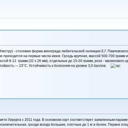
истру) - столовая форма винограда любительской селекции Е.Г. Павловского
 приходится на первые числа июня. Гроздь крупная, массой 500-700 грамм и
ассой 8-12 грамм (32 х 26 мм), отдельные до 15-20 грамм, розо - малинового 
тойкость — 23°С. Устойчивость к болезням на уровне 3,0 баллов.
 Хирурга с 2011 года. В основном сорт соответствует заявленным парамет
сключительная, грозди всегда большие, плотные до 1 кг и более. Первое пло