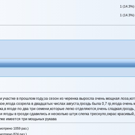
1 (14.3%)
1 (14.3%)
 участке в прошлом году,за сезон из черенка выросла очень мощная лоза,кот
е,ягода созрела в двадцатых числах августа,гроздь была 0,7 гр,ягода очень 
ка,в ягоде по два три семени,которые легко отделяются,очень сладкая,грозд
 ягоды в грозди сдавились и несколько штук слегка треснуло,окрас красивый,
уже имеется три мощьных рукава
мотрено 1059 раз.)
мотрено 824 раз.)