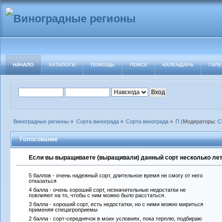
НАЧАЛО
КАТАЛОГИ
ПОМОЩЬ
ПОИСК
КАЛЕНДАРЬ
ГАЛЕ
Виноградные регионы
»
Сорта винограда
»
Сорта винограда
»
П
(Модераторы:
С
Голосование
Если вы выращиваете (выращивали) данный сорт несколько лет 
5 баллов - очень надежный сорт, длительное время не смогу от него
отказаться
4 балла - очень хороший сорт, незначительные недостатки не
повлияют на то, чтобы с ним можно было расстаться.
3 балла - хороший сорт, есть недостатки, но с ними можно мириться
применяя спецагроприемы
2 балла - сорт-середнячок в моих условиях, пока терплю, подбираю