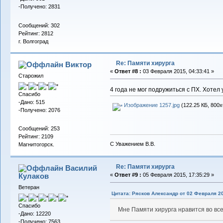
-Получено: 2831
Сообщений: 302
Рейтинг: 2812
г. Волгоград
Re: Памяти хирурга
Виктор
«
Ответ #8 :
03 Февраля 2015, 04:33:41 »
Старожил
4 года не мог подружиться с ПХ. Хотел 
Спасибо
-Дано: 515
Изображение 1257.jpg
(122.25 КБ, 800x
-Получено: 2076
Сообщений: 253
Рейтинг: 2109
С Уважением В.В.
Магнитогорск.
Re: Памяти хирурга
Василий
Кулаков
«
Ответ #9 :
05 Февраля 2015, 17:35:29 »
Ветеран
Цитата: Рясков Александр от 02 Февраля 20
Спасибо
Мне Памяти хирурга нравится во все
-Дано: 12220
-Получено: 7563