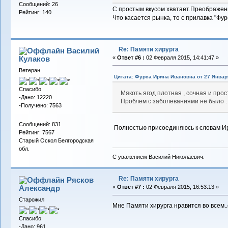
Сообщений: 26
С простым вкусом хватает.Преображен
Рейтинг: 140
Что касается рынка, то с прилавка "Фу
Re: Памяти хирурга
Василий
Кулаков
«
Ответ #6 :
02 Февраля 2015, 14:41:47 »
Ветеран
Цитата: Фурса Ирина Ивановна от 27 Января
Спасибо
Мякоть ягод плотная , сочная и прос
-Дано: 12220
Проблем с заболеваниями не было .
-Получено: 7563
Сообщений: 831
Полностью присоединяюсь к словам Ир
Рейтинг: 7567
Старый Оскол Белгородская
обл.
С уважением Василий Николаевич.
Re: Памяти хирурга
Рясков
Александр
«
Ответ #7 :
02 Февраля 2015, 16:53:13 »
Старожил
Мне Памяти хирурга нравится во всем.
Спасибо
-Дано: 961