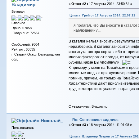
Владимиp
«
Ответ #2 :
17 Августа 2014, 23:50:34 »
Ветеран
Цитата: Грей от 17 Августа 2014, 22:07:31
Спасибо
я полагал, что Вы вносите в катало
-Дано: 67058
наблюдений?...
-Получено: 72567
В каталог нельзя вносить результаты 
Сообщений: 9504
неразбериха. В каталог заносится инф
Рейтинг: 65535
института-автора сорта, либо от оригин
г. Старый Оскол Белгородская
многих факторов: от погоды, от нагрузки
обл.
бубном, какие Вы упомянули.
К примеру, у меня на Томайском в про
мясистые ягоды с привкусом черешни. В
помине, причем, не только на Томайском
Характеристики дают приблизительное 
труд и конкретные условия выращиван
С уважением, Владимир
Re: Сентенниел сидлисс
Николай_
«
Ответ #3 :
18 Августа 2014, 11:01:08 »
Пользователь
Цитата: Владимир Петров от 17 Августа 2014