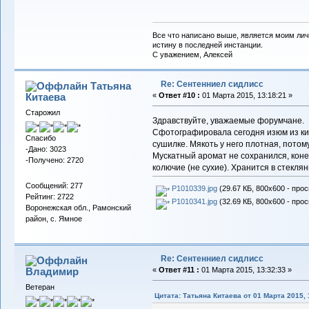
Все что написано выше, является моим лич
истину в последней инстанции.
С уважением, Алексей
Re: Сентенниел сидлисс
Татьяна
Китаева
«
Ответ #10 :
01 Марта 2015, 13:18:21 »
Старожил
Здравствуйте, уважаемые форумчане.
Сфотографировала сегодня изюм из ки
Спасибо
сушилке. Мякоть у него плотная, потом
-Дано: 3023
Мускатный аромат не сохранился, конеч
-Получено: 2720
колючие (не сухие). Хранится в стекля
Сообщений: 277
P1010339.jpg
(29.67 КБ, 800x600 - прос
Рейтинг: 2722
P1010341.jpg
(32.69 КБ, 800x600 - прос
Воронежская обл., Рамонский
район, с. Ямное
Re: Сентенниел сидлисс
Владимиp
«
Ответ #11 :
01 Марта 2015, 13:32:33 »
Ветеран
Цитата: Татьяна Китаева от 01 Марта 2015, 