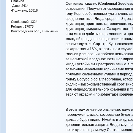
Спасибо
Сентеньел сидлис (Centennial Seedless
-Дано: 2414
созревания. Получен от скрещивания пр
-Получено: 16818
году. Корнесобственные кусты очень си
среднеплотные. Ягода средняя, 3 г, ова
Сообщений: 1324
хрустящая, приятного гармоничного вк
Рейтинг: 17073
хрустящая, съедаемая. Сахаристость 13
Волгоградская обл., г.Камышин
ягод можно добиться применением прор
молодой грозди после цветения и кол
рекомендуется. Сорт требует своевре
сахаристости 16%, в противном случае
глазков у основания побегов невысокая
за невысокой плодоносности нормировк
Ягоды устойчивы к растрескиванию. Я
возможны небольшие коричневые пятна
прямыми солнечными лучами в период с
грибку Botryodiplodia theobromae, ко
сидлис - высококачественный сорт вин
для непродолжительного хранения и т
теряют окраску и приобретают коричне
В этом году отличное опыление, даже я
перегружен, думаю, созревание будет д
дальше будет видно. Имейте в виду, со
дополнительная защита. Ягоды крупнее
не вижу разницы между Сентенниелом 