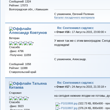
Сообщений: 1324
Рейтинг: 17073
Волгоградская обл., г.Камышин
С уважением, Евгений Полянин
Каталог посадочного материала
Re: Сентенниел сидлисс
Александр Ковтунов
«
Ответ #16 :
17 Августа 2015, 23:00:00 »
Ветеран
У меня так же с этим виноградом. Сегод
подождем!
Спасибо
-Дано: 4796
-Получено: 11059
С уважением, Александр.
Сообщений: 1058
Рейтинг: 11088
Ставропольский край
Re: Сентенниел сидлисс
Татьяна
Китаева
«
Ответ #17 :
24 Августа 2015, 21:33:18 »
Старожил
на сегодня нижние ягодки не готовы, д
Спасибо
P1010806.jpg
(322.73 КБ, 800x600 - пр
-Дано: 3023
P1010807.jpg
(376.24 КБ, 800x600 - пр
-Получено: 2720