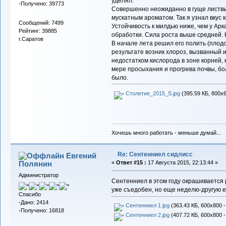
уделял.
-Получено: 39773
Совершенно неожиданно в гуще листвы
мускатным ароматом. Так я узнал вку
Сообщений: 7499
Устойчивость к милдью ниже, чем у Ар
Рейтинг: 39885
обработки. Сила роста выше средней. 
г.Саратов
В начале лета решил его полить (плод
результате возник хлороз, вызванный
недостатком кислорода в зоне корней,
мере просыхания и прогрева почвы, бол
было.
Столетие_2015_S.jpg
(395.59 КБ, 800x6
Хочешь много работать - меньше думай...
Re: Сентенниел сидлисс
Евгений
Полянин
«
Ответ #15 :
17 Августа 2015, 22:13:44 »
Администратор
Сентенниел в этом году окрашивается 
уже съедобен, но еще неделю-другую ем
Спасибо
-Дано: 2414
Сентенниел 1.jpg
(363.43 КБ, 600x800 -
-Получено: 16818
Сентенниел 2.jpg
(407.72 КБ, 600x800 -