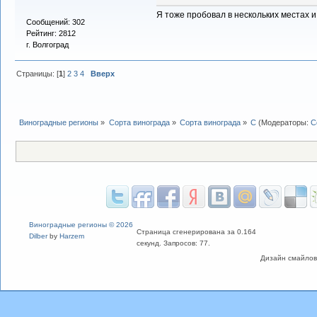
Я тоже пробовал в нескольких местах и
Сообщений: 302
Рейтинг: 2812
г. Волгоград
Страницы: [
1
]
2
3
4
Вверх
Виноградные регионы
»
Сорта винограда
»
Сорта винограда
»
С
(Модераторы:
С
Виноградные регионы © 2026
Страница сгенерирована за 0.164
Dilber
by
Harzem
секунд. Запросов: 77.
Дизайн смайлов "