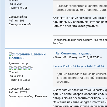
Спасибо
-Дано: 200
В каталог заносится информация оф
-Получено: 395
автора сорта, либо от оригинатора).
Сообщений: 51
Абсолютно с Вами согласен. Данные в 
Рейтинг: 396
официальным описанием, которое разм
Свердловская обл.
написал пост, что хотел уточнить.
Не злословьте и не проклинайте, ибо град п
йога.Зов.
Re: Сентенниел сидлисс
Евгений
Полянин
«
Ответ #4 :
18 Августа 2014, 11:17:45 »
Администратор
Цитата: Грей от 18 Августа 2014, 11:01:08
Спасибо
Данные в каталоге так же не совсе
-Дано: 2414
которое разместил Евгений, открыва
-Получено: 16818
уточнить.
Сообщений: 1324
С каталогами сложная тема на самом 
Рейтинг: 17073
данные оригинаторов, особенно если э
Волгоградская обл., г.Камышин
авторы любят поставить срок пораньше,
Описание на сайте vinograd.info тоже и
описаниями оригинаторов, если есть я