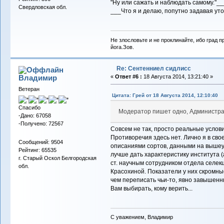
"Ну или сажать и наблюдать самому."__
Свердловская обл.
___Что я и делаю, попутно задавая у
Не злословьте и не проклинайте, ибо град п
йога.Зов.
Re: Сентенниел сидлисс
Владимиp
«
Ответ #6 :
18 Августа 2014, 13:21:40 »
Ветеран
Цитата: Грей от 18 Августа 2014, 12:10:40
Спасибо
Модератор пишет одно, Администра
-Дано: 67058
-Получено: 72567
Совсем не так, просто реальные услов
Противоречия здесь нет. Лично я в сво
Сообщений: 9504
описаниями сортов, данными на вышеу
Рейтинг: 65535
лучше дать характеристику института (
г. Старый Оскол Белгородская
ст. научным сотрудником отдела селек
обл.
Красохиной. Показатели у них скромные 
чем переписать чьи-то, явно завышенн
Вам выбирать, кому верить...
С уважением, Владимир