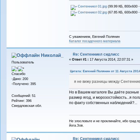
Сентенниел 01.jpg
(99.99 КБ, 800x600 
Сентенниел 02.jpg
(67.85 КБ, 600x800 
С уважением, Евгений Полянин
Каталог посадочного материала
Re: Сентенниел сидлисс
Николай_
«
Ответ #1 :
17 Августа 2014, 22:07:31 »
Пользователь
Цитата: Евгений Полянин от 11 Августа 2014
Спасибо
-Дано: 200
я не вижу разницы между Сентенние
-Получено: 395
Но в Вашем каталоге Вы даёте разные х
Сообщений: 51
размер ягод, и морозостойкость...я пол
Рейтинг: 396
по факту собственных наблюдений?...
Свердловская обл.
Не злословьте и не проклинайте, ибо град п
йога.Зов.
Re: Сентенниел сидлисс