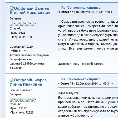
Re: Сентенниел сидлисс
Валяев
Евгений Николаевич
«
Ответ #7 :
18 Августа 2014, 13:57:40 »
Ветеран
Самое интересное из всего, что зде
ориентироваться : вызреет ли лоза, п
Спасибо
устойчивость к болезням /дожили и мы 
-Дано: 9821
у нас виноград в любом случае укрывн
-Получено: 9738
снега. У некоторых виноградарей ест
могут выдержать, а морозы бывали до
Сообщений: 1110
зиму. Всё таки самое главное, я так 
Рейтинг: 9749
Алтайский край г.Белокуриха.
Географическая
широта-51.9995о,долгота -
Здоровья всем , Евгений Валяев.
84.9896о
Re: Сентенниел сидлисс
Фурса
Ирина Ивановна
«
Ответ #8 :
22 Декабря 2014, 14:03:34 »
Вольная казачка
Здравствуйте .
Ветеран
Вот с вызреванием лозы на нашем вин
проблем не было . Этот кишмиш у нас ка
Спасибо
корне-собственном никогда не огорчал 
-Дано: 27117
отдалённым привкусом муската во вкусе
-Получено: 72226
жаркое кубанское лето .