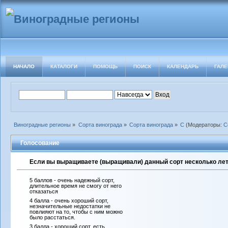
НАЧАЛО
КАТАЛОГИ
ПОМОЩЬ
ПОИСК
КАЛЕНДАРЬ
ГАЛЕ
Виноградные регионы
»
Сорта винограда
»
Сорта винограда
»
С
(Модераторы:
С
Голосование
Если вы выращиваете (выращивали) данный сорт несколько лет 
5 баллов - очень надежный сорт,
длительное время не смогу от него
отказаться
4 балла - очень хороший сорт,
незначительные недостатки не
повлияют на то, чтобы с ним можно
было расстаться.
3 балла - хороший сорт, есть