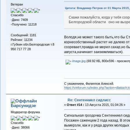
Ветеран
Цитата: Владимир Петров от 01 Марта 2015,
Спасибо
Скажи пожалуйста, когда у тебя со
-Дано: 7409
Белгородской области оно не вызрев
-Получено: 11218
Сообщений: 1181
Володя,не может такого быть,что бы Ст
Рейтинг: 11234
корнесобственный растет не далеко от
г.Губкин обл.Белгородская т.8
созревает,правда не мерил сахар,но б
950 717 77 28
августа,начинает заизюмливаться).
image.jpg
(69.92 КБ, 800x596 - просмот
С уважением, Филиппов Алексей.
https://vinforum.ru/index.php?action=dlattach
Re: Сентенниел сидлисс
Барсунидзе
«
Ответ #14 :
13 Августа 2015, 01:04:26 »
Модератор форума
Сигнальная гроздочка Сентенниел сидли
Посажен саженцем 2 года назад. В этом
Спасибо
вымерзли, как и у ряда других молодых 
-Дано: 38066