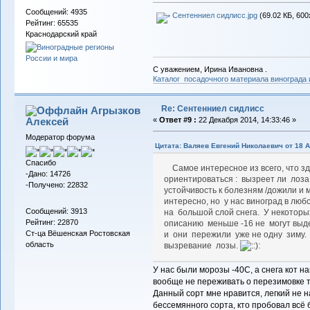
Сообщений: 4935
Сентенниел сидлисс.jpg
(69.02 КБ, 600
Рейтинг: 65535
Краснодарский край
С уважением, Ирина Ивановна .
Каталог посадочного материала винограда
Re: Сентенниел сидлисс
Агрызков
Алексей
«
Ответ #9 :
22 Декабря 2014, 14:33:46 »
Модератор форума
Цитата: Валяев Евгений Николаевич от 18 А
Спасибо
Самое интересное из всего, что з
-Дано: 14726
ориентироваться : вызреет ли лоза
-Получено: 22832
устойчивость к болезням /дожили и 
интересно, но у нас виноград в люб
Сообщений: 3913
на большой слой снега. У некоторы
Рейтинг: 22870
описанию меньше -16 не могут выд
Ст-ца Вёшенская Ростовская
и они пережили уже не одну зиму. 
область
вызревание лозы.
У нас были морозы -40С, а снега кот 
вообще не переживать о перезимовке то
Данный сорт мне нравится, легкий не н
бессемянного сорта, кто пробовал всё 