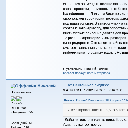
старается размещать именно авторские
характеристики, полученные в собствен
Калифорнии, на Дальнем Востоке или в
европейской территории, поэтому хара
под наши условия. В таких случаях я 
сортов к Новочеркасску, для сопостави
институтские описания даются для про
- 2 раза по характеристикам размеров 
виноградарстве. Это касается абсолют
смотреть описания из каталогов, надо 
информацию по разным годам... Ну или
С уважением, Евгений Полянин
Каталог посадочного материала
Re: Сентенниел сидлисс
Николай_
«
Ответ #5 :
18 Августа 2014, 12:10:40 »
Пользователь
Цитата: Евгений Полянин от 18 Августа 2014
Спасибо
-Дано: 200
я же стараюсь писать то, что ближе к
-Получено: 395
Действительно, какая-то неразбериха 
Сообщений: 51
Администратор- другое
Рейтинг: 396