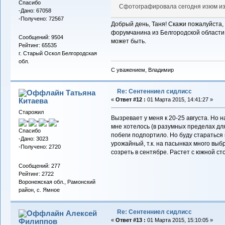
Спасибо
Сфотографировала сегодня изюм и
-Дано: 67058
-Получено: 72567
Добрый день, Таня! Скажи пожалуйста,
форумчанина из Белгородской области 
Сообщений: 9504
может быть.
Рейтинг: 65535
г. Старый Оскол Белгородская
обл.
С уважением, Владимир
Re: Сентенниел сидлисс
Татьяна
Китаева
«
Ответ #12 :
01 Марта 2015, 14:41:27 »
Старожил
Вызревает у меня к 20-25 августа. Но на
мне хотелось (в разумных пределах для
Спасибо
побеги подпортило. Но буду стараться 
-Дано: 3023
урожайный, т.к. на пасынках много выб
-Получено: 2720
созреть в сентябре. Растет с южной ст
Сообщений: 277
Рейтинг: 2722
Воронежская обл., Рамонский
район, с. Ямное
Re: Сентенниел сидлисс
Алексей
Филиппов
«
Ответ #13 :
01 Марта 2015, 15:10:05 »