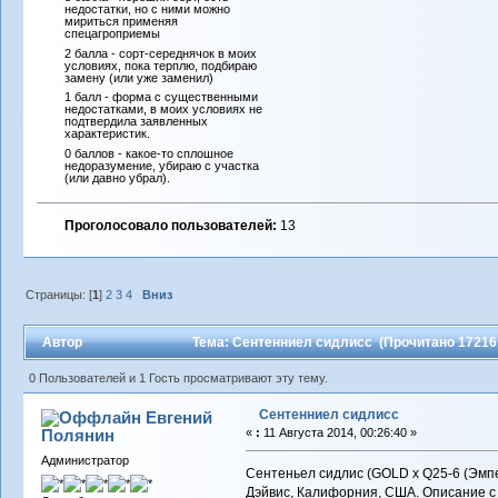
недостатки, но с ними можно
мириться применяя
спецагроприемы
2 балла - сорт-середнячок в моих
условиях, пока терплю, подбираю
замену (или уже заменил)
1 балл - форма с существенными
недостатками, в моих условиях не
подтвердила заявленных
характеристик.
0 баллов - какое-то сплошное
недоразумение, убираю с участка
(или давно убрал).
Проголосовало пользователей:
13
Страницы: [
1
]
2
3
4
Вниз
Автор
Тема: Сентенниел сидлисс (Прочитано 17216 
0 Пользователей и 1 Гость просматривают эту тему.
Сентенниел сидлисс
Евгений
Полянин
«
:
11 Августа 2014, 00:26:40 »
Администратор
Сентеньел сидлис (GOLD х Q25-6 (Эмпе
Дэйвис, Калифорния, США. Описание с