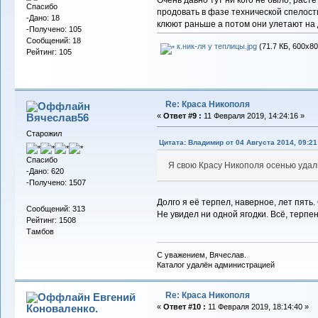
Спасибо
продовать в фазе технической спелости
-Дано: 18
клюют раньше а потом они улетают на д
-Получено: 105
Сообщений: 18
к.ник-ля у теплицы.jpg
(71.7 КБ, 600x80
Рейтинг: 105
Re: Краса Никополя
Вячеслав56
«
Ответ #9 :
11 Февраля 2019, 14:24:16 »
Старожил
Цитата: Владимиp от 04 Августа 2014, 09:21
Спасибо
Я свою Красу Никополя осенью удали
-Дано: 620
-Получено: 1507
Долго я её терпел, наверное, лет пять
Сообщений: 313
Не увидел ни одной ягодки. Всё, терпе
Рейтинг: 1508
Тамбов
С уважением, Вячеслав.
Каталог удалён администрацией
Re: Краса Никополя
Евгений
Коноваленко.
«
Ответ #10 :
11 Февраля 2019, 18:14:40 »