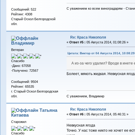
С уважением ко всем виноградарям - Стани
Сообщений: 522
Рейтинг: 4308
Старый Оскол Белгородской
обл.
Re: Краса Никополя
Владимиp
«
Ответ #5 :
05 Августа 2014, 01:08:26 »
Ветеран
Цитата: Виктор от 04 Августа 2014, 10:08:29
Спасибо
А из-за чего удалил? Вроде в инете
-Дано: 67058
-Получено: 72567
Болеет, мякоть жидкая. Невкусная ягод
Сообщений: 9504
Рейтинг: 65535
г. Старый Оскол Белгородская
С уважением, Владимир
обл.
Re: Краса Никополя
Татьяна
Китаева
«
Ответ #6 :
05 Августа 2014, 05:46:31 »
Старожил
Невкусная ягода
Точно. У нас тоже никто не хочет ее ес
Спасибо