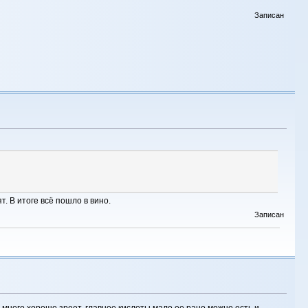
Записан
. В итоге всё пошло в вино.
Записан
ее много хорошо зреет, главное кислоты мало ее рано можно есть и