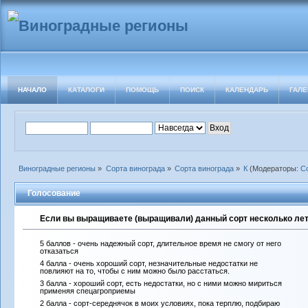
НАЧАЛО
КАТАЛОГИ
ПОМОЩЬ
ПОИСК
КАЛЕНДАРЬ
ГАЛЕ
Виноградные регионы
»
Сорта винограда
»
Сорта винограда
»
К
(Модераторы:
С
Голосование
Если вы выращиваете (выращивали) данный сорт несколько лет 
5 баллов - очень надежный сорт, длительное время не смогу от него
отказаться
4 балла - очень хороший сорт, незначительные недостатки не
повлияют на то, чтобы с ним можно было расстаться.
3 балла - хороший сорт, есть недостатки, но с ними можно мириться
применяя спецагроприемы
2 балла - сорт-середнячок в моих условиях, пока терплю, подбираю