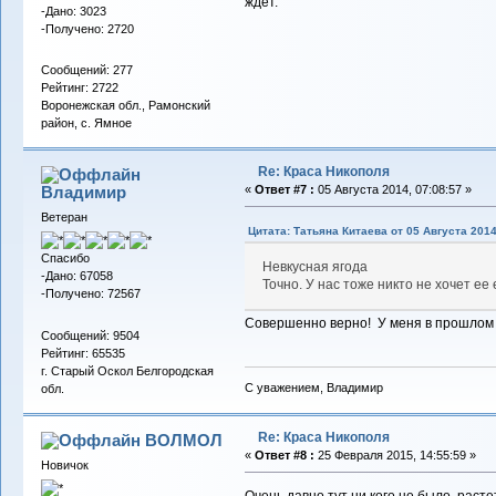
ждет.
-Дано: 3023
-Получено: 2720
Сообщений: 277
Рейтинг: 2722
Воронежская обл., Рамонский
район, с. Ямное
Re: Краса Никополя
Владимиp
«
Ответ #7 :
05 Августа 2014, 07:08:57 »
Ветеран
Цитата: Татьяна Китаева от 05 Августа 2014
Спасибо
Невкусная ягода
-Дано: 67058
Точно. У нас тоже никто не хочет ее 
-Получено: 72567
Совершенно верно! У меня в прошлом го
Сообщений: 9504
Рейтинг: 65535
г. Старый Оскол Белгородская
С уважением, Владимир
обл.
Re: Краса Никополя
ВОЛМОЛ
«
Ответ #8 :
25 Февраля 2015, 14:55:59 »
Новичок
Очень давно тут ни кого не было, расте