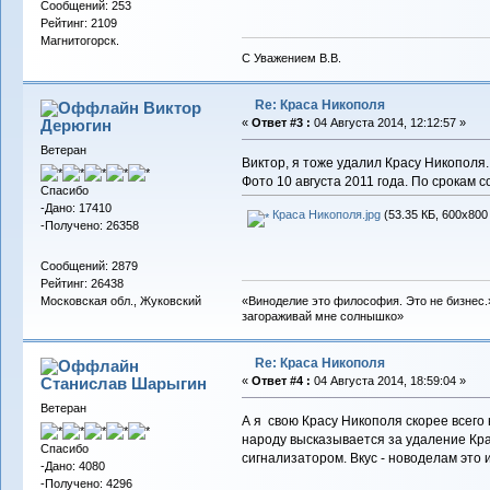
Сообщений: 253
Рейтинг: 2109
Магнитогорск.
С Уважением В.В.
Re: Краса Никополя
Виктор
Дерюгин
«
Ответ #3 :
04 Августа 2014, 12:12:57 »
Ветеран
Виктор, я тоже удалил Красу Никополя.
Фото 10 августа 2011 года. По срокам 
Спасибо
-Дано: 17410
Краса Никополя.jpg
(53.35 КБ, 600x800
-Получено: 26358
Сообщений: 2879
Рейтинг: 26438
«Виноделие это философия. Это не бизнес.»
Московская обл., Жуковский
загораживай мне солнышко»
Re: Краса Никополя
Станислав Шарыгин
«
Ответ #4 :
04 Августа 2014, 18:59:04 »
Ветеран
А я свою Красу Никополя скорее всего 
народу высказывается за удаление Кра
Спасибо
сигнализатором. Вкус - новоделам это 
-Дано: 4080
-Получено: 4296