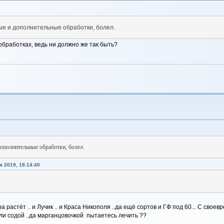
ые и дополнительные обработки, болел.
 обработках, ведь ни должно же так быть?
дополнительные обработки, болел.
 2019, 18:14:40
ра растёт .. и Лучик .. и Краса Никополя ..да ещё сортов и ГФ под 60... С сво
и содой ..да марганцовочкой пытаетесь лечить ??