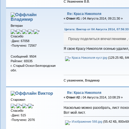
С Уважением В.В.
Re: Краса Никополя
Владимиp
«
Ответ #1 :
04 Августа 2014, 09:21:30 »
Ветеран
Цитата: Виктор от 04 Августа 2014, 07:56:33
Спасибо
Прошу поделиться впечатлениями , ф
-Дано: 67058
-Получено: 72567
Я свою Красу Никополя осенью удалил,
Сообщений: 9504
Краса Никополя куст.jpg
(129.25 КБ, 64
Рейтинг: 65535
г. Старый Оскол Белгородская
обл.
С уважением, Владимир
Re: Краса Никополя
Виктор
«
Ответ #2 :
04 Августа 2014, 10:08:29 »
Старожил
Насколько можно разобрать, лист похож
Спасибо
Вот мой лист.
-Дано: 515
-Получено: 2076
Изображение 566.jpg
(55.42 КБ, 800x60