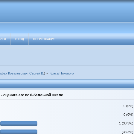
РЕЯ
ВХОД
РЕГИСТРАЦИЯ
офья Ковалевская
,
Сергей В.
) »
Краса Никополя
- оцените его по 6-балльной шкале
0 (0%)
0 (0%)
1 (33.3%)
1 (33.3%)