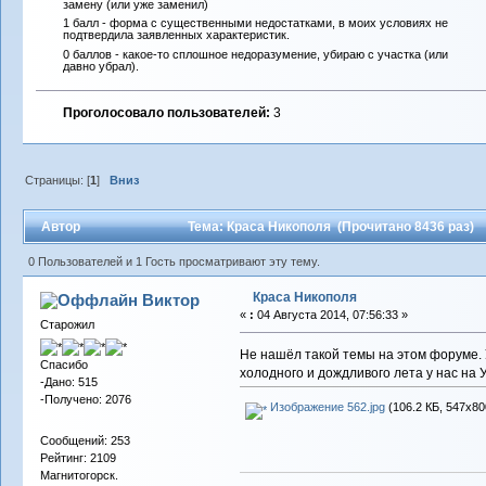
замену (или уже заменил)
1 балл - форма с существенными недостатками, в моих условиях не
подтвердила заявленных характеристик.
0 баллов - какое-то сплошное недоразумение, убираю с участка (или
давно убрал).
Проголосовало пользователей:
3
Страницы: [
1
]
Вниз
Автор
Тема: Краса Никополя (Прочитано 8436 раз)
0 Пользователей и 1 Гость просматривают эту тему.
Краса Никополя
Виктор
«
:
04 Августа 2014, 07:56:33 »
Старожил
Не нашёл такой темы на этом форуме. У
Спасибо
холодного и дождливого лета у нас на 
-Дано: 515
-Получено: 2076
Изображение 562.jpg
(106.2 КБ, 547x80
Сообщений: 253
Рейтинг: 2109
Магнитогорск.