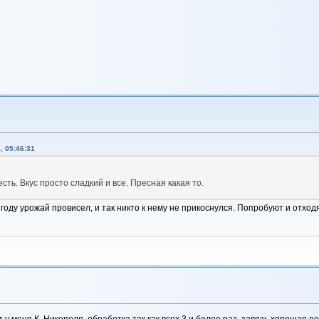
, 05:46:31
есть. Вкус просто сладкий и все. Пресная какая то.
ду урожай провисел, и так никто к нему не прикоснулся. Попробуют и отходят
т у меня К. Никополя, обработка так как всех 3 и более раз, завязь хорошая 