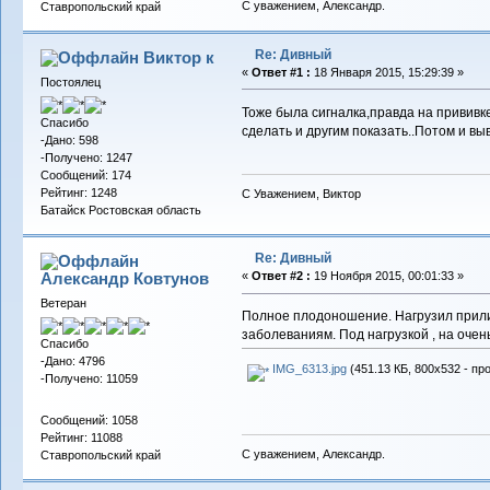
С уважением, Александр.
Ставропольский край
Re: Дивный
Виктор к
«
Ответ #1 :
18 Января 2015, 15:29:39 »
Постоялец
Тоже была сигналка,правда на прививк
Спасибо
сделать и другим показать..Потом и вы
-Дано: 598
-Получено: 1247
Сообщений: 174
Рейтинг: 1248
С Уважением, Виктор
Батайск Ростовская область
Re: Дивный
Александр Ковтунов
«
Ответ #2 :
19 Ноября 2015, 00:01:33 »
Ветеран
Полное плодоношение. Нагрузил прилич
заболеваниям. Под нагрузкой , на очень
Спасибо
-Дано: 4796
IMG_6313.jpg
(451.13 КБ, 800x532 - пр
-Получено: 11059
Сообщений: 1058
Рейтинг: 11088
С уважением, Александр.
Ставропольский край