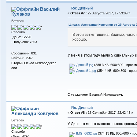
Re: Дивный
Василий
Кулаков
«
Ответ #7 :
27 Августа 2017, 17:53:09 »
Ветеран
Цитата: Александр Ковтунов от 25 Августа 2
Спасибо
В этой ветке тишина. Видимо, никто
-Дано: 12220
хорошо.
-Получено: 7563
Сообщений: 831
У меня в этом году было 5 сигнальных
Рейтинг: 7567
Старый Оскол Белгородская
Дивный.jpg
(388.3 КБ, 600x800 - просмо
обл.
Дивный 1.jpg
(354.4 КБ, 600x800 - прос
С уважением Василий Николаевич.
Re: Дивный
Александр Ковтунов
«
Ответ #8 :
18 Сентября 2017, 22:42:43 »
Ветеран
У Дивного много плюсов : высокорослый,
Спасибо
IMG_0632.jpg
(374.13 КБ, 800x600 - пр
-Дано: 4796