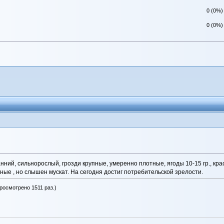
0 (0%)
0 (0%)
анний, сильнорослый, грозди крупные, умеренно плотные, ягоды 10-15 гр., кр
ые , но слышен мускат. На сегодня достиг потребительской зрелости.
просмотрено 1511 раз.)