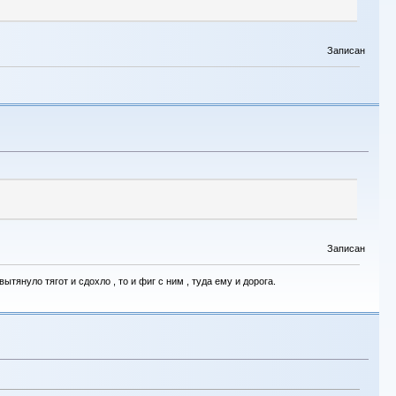
Записан
Записан
тянуло тягот и сдохло , то и фиг с ним , туда ему и дорога.