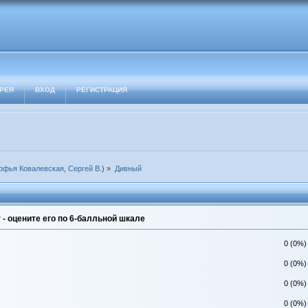
РЕЯ
ВХОД
РЕГИСТРАЦИЯ
офья Ковалевская
,
Сергей В.
) »
Дивный
- оцените его по 6-балльной шкале
0 (0%)
0 (0%)
0 (0%)
0 (0%)