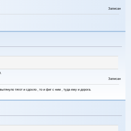
Записан
.
Записан
тянуло тягот и сдохло , то и фиг с ним , туда ему и дорога.