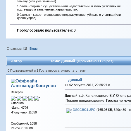
замену (или уже заменил)
1 балл - форма с существенными недостатками, в моих условиях не
подтвердила заявленных характеристик.
0 баллов - какое-то сплошное недоразумение, убираю с участка (или
давно убрал).
Проголосовало пользователей:
0
Страницы: [
1
]
Вниз
Автор
Тема: Дивный (Прочитано 7125 раз)
0 Пользователей и 1 Гость просматривают эту тему.
Дивный
Александр Ковтунов
«
:
02 Августа 2014, 22:55:27 »
Ветеран
Дивный, г.ф. Капелюшного В.У. Очень р
Первое плодоношение. Грозди не крупн
Спасибо
-Дано: 4796
DSC03921.JPG
(165.03 КБ, 640x480 - 
-Получено: 11059
Сообщений: 1058
Рейтинг: 11088