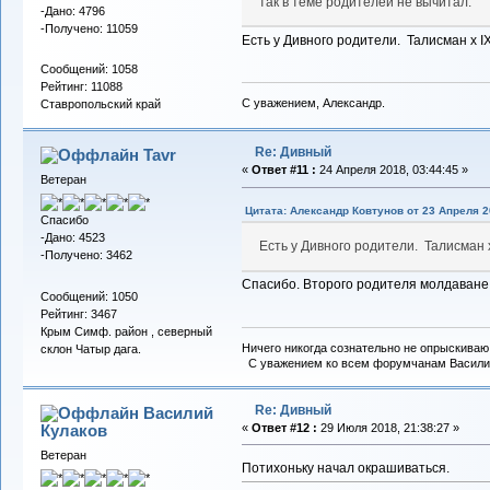
так в теме родителей не вычитал.
-Дано: 4796
-Получено: 11059
Есть у Дивного родители. Талисман х IX
Сообщений: 1058
Рейтинг: 11088
С уважением, Александр.
Ставропольский край
Re: Дивный
Tavr
«
Ответ #11 :
24 Апреля 2018, 03:44:45 »
Ветеран
Цитата: Александр Ковтунов от 23 Апреля 2
Спасибо
-Дано: 4523
Есть у Дивного родители. Талисман х
-Получено: 3462
Спасибо. Второго родителя молдаване
Сообщений: 1050
Рейтинг: 3467
Крым Симф. район , северный
Ничего никогда сознательно не опрыскиваю 
склон Чатыр дага.
С уважением ко всем форумчанам Васили
Re: Дивный
Василий
Кулаков
«
Ответ #12 :
29 Июля 2018, 21:38:27 »
Ветеран
Потихоньку начал окрашиваться.