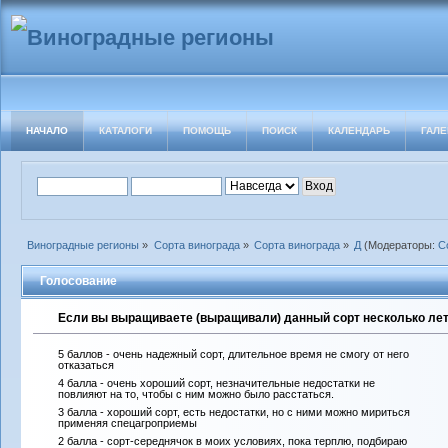
НАЧАЛО
КАТАЛОГИ
ПОМОЩЬ
ПОИСК
КАЛЕНДАРЬ
ГАЛЕ
Виноградные регионы
»
Сорта винограда
»
Сорта винограда
»
Д
(Модераторы:
С
Голосование
Если вы выращиваете (выращивали) данный сорт несколько лет 
5 баллов - очень надежный сорт, длительное время не смогу от него
отказаться
4 балла - очень хороший сорт, незначительные недостатки не
повлияют на то, чтобы с ним можно было расстаться.
3 балла - хороший сорт, есть недостатки, но с ними можно мириться
применяя спецагроприемы
2 балла - сорт-середнячок в моих условиях, пока терплю, подбираю