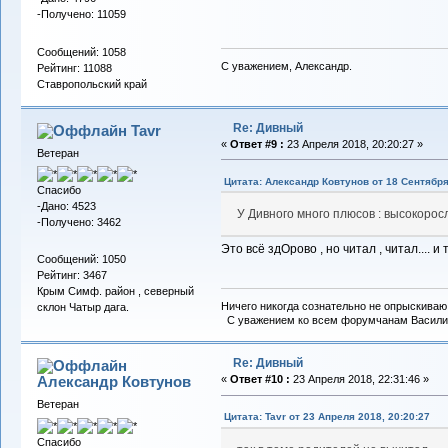
-Получено: 11059
Сообщений: 1058
С уважением, Александр.
Рейтинг: 11088
Ставропольский край
Re: Дивный
Tavr
«
Ответ #9 :
23 Апреля 2018, 20:20:27 »
Ветеран
Цитата: Александр Ковтунов от 18 Сентября
Спасибо
-Дано: 4523
У Дивного много плюсов : высокоросл
-Получено: 3462
Это всё здОрово , но читал , читал....
Сообщений: 1050
Рейтинг: 3467
Крым Симф. район , северный
Ничего никогда сознательно не опрыскиваю 
склон Чатыр дага.
С уважением ко всем форумчанам Васили
Re: Дивный
Александр Ковтунов
«
Ответ #10 :
23 Апреля 2018, 22:31:46 »
Ветеран
Цитата: Tavr от 23 Апреля 2018, 20:20:27
Спасибо