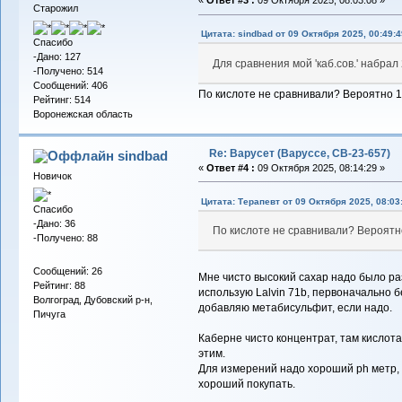
«
Ответ #3 :
09 Октября 2025, 08:03:08 »
Старожил
Цитата: sindbad от 09 Октября 2025, 00:49:4
Спасибо
-Дано: 127
Для сравнения мой 'каб.сов.' набрал
-Получено: 514
Сообщений: 406
По кислоте не сравнивали? Вероятно 
Рейтинг: 514
Воронежская область
Re: Варусет (Варуссе, СВ-23-657)
sindbad
«
Ответ #4 :
09 Октября 2025, 08:14:29 »
Новичок
Цитата: Терапевт от 09 Октября 2025, 08:03
Спасибо
-Дано: 36
По кислоте не сравнивали? Вероятн
-Получено: 88
Сообщений: 26
Мне чисто высокий сахар надо было ра
Рейтинг: 88
использую Lalvin 71b, первоначально 
Волгоград, Дубовский р-н,
добавляю метабисульфит, если надо.
Пичуга
Каберне чисто концентрат, там кислота 
этим.
Для измерений надо хороший ph метр, 
хороший покупать.