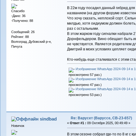
В 22м году посадил данный гибрид для 
Спасибо
названием (на другом форуме известен
-Дано: 36
Что хочу сказать, неплохой сорт. Силь
-Получено: 88
милдью, хотя оидиумом должен болеть,
раз с остальными.
Сообщений: 26
В этом жарком году сигналки набрали 
Рейтинг: 88
Дорнфельдером. Вино обещает быть инт
Волгоград, Дубовский р-н,
не чувствуется. Является родителем д
Пичуга
Дмитрий в моих условиях цепляет оиди
Кто-нибудь еще сталкивался с этим ст
Изображение WhatsApp 2024-09-14 в 16
просмотрено 57 раз.)
Изображение WhatsApp 2024-09-14 в 16
просмотрено 47 раз.)
Изображение WhatsApp 2024-09-14 в 16
просмотрено 53 раз.)
Re: Варусет (Варуссе, СВ-23-657)
sindbad
«
Ответ #1 :
09 Октября 2025, 00:49:49 »
Новичок
В этом сезоне собрал где-то по 8 кг с к