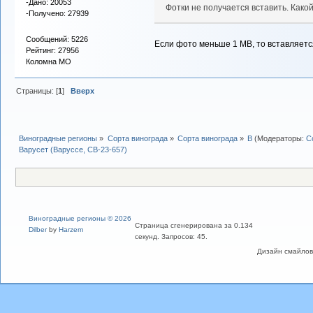
-Дано: 20053
Фотки не получается вставить. Како
-Получено: 27939
Сообщений: 5226
Если фото меньше 1 MB, то вставляетс
Рейтинг: 27956
Коломна МО
Страницы: [
1
]
Вверх
Виноградные регионы
»
Сорта винограда
»
Сорта винограда
»
В
(Модераторы:
С
Варусет (Варуссе, СВ-23-657)
Виноградные регионы © 2026
Страница сгенерирована за 0.134
Dilber
by
Harzem
секунд. Запросов: 45.
Дизайн смайлов "