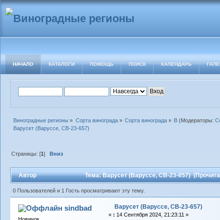
НАЧАЛО
КАТАЛОГИ
ПОМОЩЬ
ПОИСК
КАЛЕНДАРЬ
ГАЛЕ
Виноградные регионы
»
Сорта винограда
»
Сорта винограда
»
В
(Модераторы:
С
Варусет (Варуссе, СВ-23-657)
Страницы: [
1
]
Вниз
Автор
Тема: Варусет (Варуссе, СВ-23-657) (Прочита
0 Пользователей и 1 Гость просматривают эту тему.
Варусет (Варуссе, СВ-23-657)
sindbad
«
:
14 Сентября 2024, 21:23:11 »
Новичок