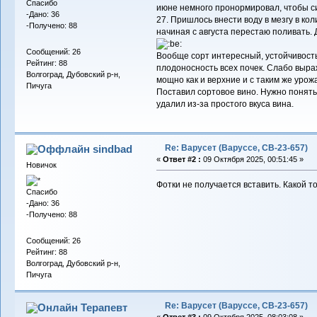
Спасибо
июне немного пронормировал, чтобы сил
-Дано: 36
27. Пришлось внести воду в мезгу в кол
-Получено: 88
начиная с августа перестаю поливать. 
Сообщений: 26
Вообще сорт интересный, устойчивость
Рейтинг: 88
плодоносность всех почек. Слабо выра
Волгоград, Дубовский р-н,
мощно как и верхние и с таким же урож
Пичуга
Поставил сортовое вино. Нужно понять
удалил из-за простого вкуса вина.
Re: Варусет (Варуссе, СВ-23-657)
sindbad
«
Ответ #2 :
09 Октября 2025, 00:51:45 »
Новичок
Фотки не получается вставить. Какой то
Спасибо
-Дано: 36
-Получено: 88
Сообщений: 26
Рейтинг: 88
Волгоград, Дубовский р-н,
Пичуга
Re: Варусет (Варуссе, СВ-23-657)
Терапевт