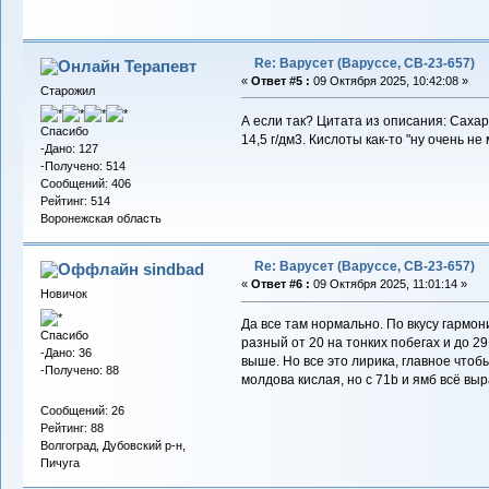
Re: Варусет (Варуссе, СВ-23-657)
Терапевт
«
Ответ #5 :
09 Октября 2025, 10:42:08 »
Старожил
А если так? Цитата из описания: Сахари
Спасибо
14,5 г/дм3. Кислоты как-то "ну очень не
-Дано: 127
-Получено: 514
Сообщений: 406
Рейтинг: 514
Воронежская область
Re: Варусет (Варуссе, СВ-23-657)
sindbad
«
Ответ #6 :
09 Октября 2025, 11:01:14 »
Новичок
Да все там нормально. По вкусу гармон
Спасибо
разный от 20 на тонких побегах и до 29
-Дано: 36
выше. Но все это лирика, главное чтоб
-Получено: 88
молдова кислая, но с 71b и ямб всё выр
Сообщений: 26
Рейтинг: 88
Волгоград, Дубовский р-н,
Пичуга