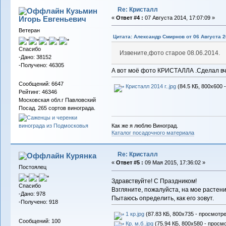
Re: Кристалл
Кузьмин
Игорь Евгеньевич
«
Ответ #4 :
07 Августа 2014, 17:07:09 »
Ветеран
Цитата: Александр Смирнов от 06 Августа 2
Спасибо
Извените,фото старое 08.06.2014.
-Дано: 38152
-Получено: 46305
А вот моё фото КРИСТАЛЛА .Сделал вч
Сообщений: 6647
Кристалл 2014 г..jpg
(84.5 КБ, 800x600 
Рейтинг: 46346
Московская обл.г Павловский
Посад. 265 сортов винограда.
Как же я люблю Виноград.
Каталог посадочного материала
Re: Кристалл
Курянка
«
Ответ #5 :
09 Мая 2015, 17:36:02 »
Постоялец
Здравствуйте! С Праздником!
Спасибо
Взгляните, пожалуйста, на мое растен
-Дано: 978
Пытаюсь определить, как его зовут.
-Получено: 918
1 кр.jpg
(87.83 КБ, 800x735 - просмотре
Сообщений: 100
Кр. м.б..jpg
(75.94 КБ, 800x580 - просмо