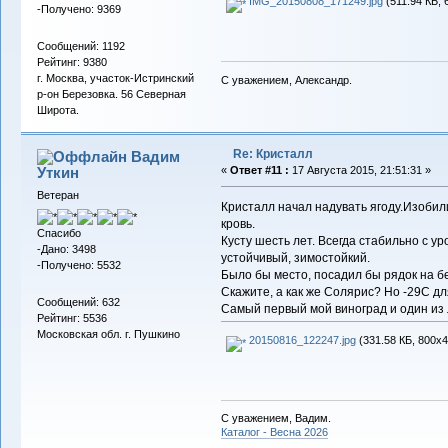
IMG_20150808_171249.jpg
(511.94 КБ, 
-Получено: 9369
Сообщений: 1192
Рейтинг: 9380
г. Москва, участок-Истринский
С уважением, Александр.
р-он Березовка. 56 Северная
Широта.
Re: Кристалл
Вадим
Уткин
«
Ответ #11 :
17 Августа 2015, 21:51:31 »
Ветеран
Кристалл начал надувать ягоду.Изобил
кровь.
Спасибо
Кусту шесть лет. Всегда стабильно с у
-Дано: 3498
устойчивый, зимостойкий.
-Получено: 5532
Было бы место, посадил бы рядок на б
Скажите, а как же Солярис? Но -29C дл
Сообщений: 632
Самый первый мой виноград и один из
Рейтинг: 5536
Московская обл. г. Пушкино
20150816_122247.jpg
(331.58 КБ, 800x4
С уважением, Вадим.
Каталог - Весна 2026