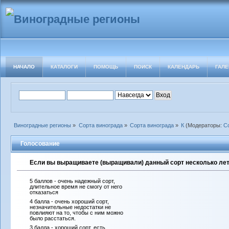
НАЧАЛО
КАТАЛОГИ
ПОМОЩЬ
ПОИСК
КАЛЕНДАРЬ
ГАЛЕ
Виноградные регионы
»
Сорта винограда
»
Сорта винограда
»
К
(Модераторы:
С
Голосование
Если вы выращиваете (выращивали) данный сорт несколько лет 
5 баллов - очень надежный сорт,
длительное время не смогу от него
отказаться
4 балла - очень хороший сорт,
незначительные недостатки не
повлияют на то, чтобы с ним можно
было расстаться.
3 балла - хороший сорт, есть