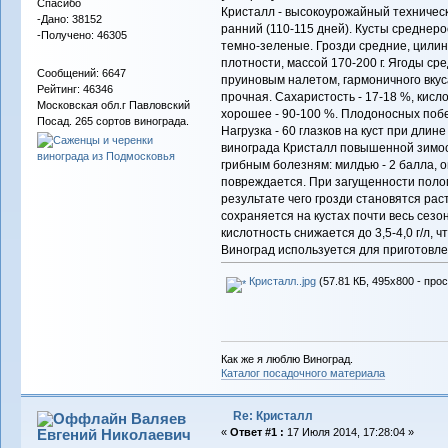
Спасибо
Кристалл - высокоурожайный техническ
-Дано: 38152
ранний (110-115 дней). Кусты среднер
-Получено: 46305
темно-зеленые. Грозди средние, цилин
плотности, массой 170-200 г. Ягоды ср
Сообщений: 6647
пруиновым налетом, гармоничного вкуса,
Рейтинг: 46346
прочная. Сахаристость - 17-18 %, кисло
Московская обл.г Павловский
хорошее - 90-100 %. Плодоносных побего
Посад. 265 сортов винограда.
Нагрузка - 60 глазков на куст при длин
винограда Кристалл повышенной зимост
грибным болезням: милдью - 2 балла, о
повреждается. При загущенности полог
результате чего грозди становятся ра
сохраняется на кустах почти весь сез
кислотность снижается до 3,5-4,0 г/л, 
Виноград используется для приготовле
Кристалл..jpg
(57.81 КБ, 495x800 - про
Как же я люблю Виноград.
Каталог посадочного материала
Re: Кристалл
Валяев
Евгений Николаевич
«
Ответ #1 :
17 Июля 2014, 17:28:04 »