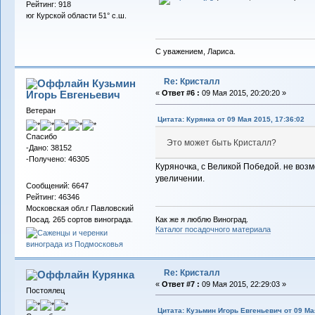
Рейтинг: 918
юг Курской области 51° с.ш.
С уважением, Лариса.
Re: Кристалл
Кузьмин
Игорь Евгеньевич
«
Ответ #6 :
09 Мая 2015, 20:20:20 »
Ветеран
Цитата: Курянка от 09 Мая 2015, 17:36:02
Спасибо
Это может быть Кристалл?
-Дано: 38152
-Получено: 46305
Куряночка, с Великой Победой. не воз
увеличении.
Сообщений: 6647
Рейтинг: 46346
Московская обл.г Павловский
Как же я люблю Виноград.
Посад. 265 сортов винограда.
Каталог посадочного материала
Re: Кристалл
Курянка
«
Ответ #7 :
09 Мая 2015, 22:29:03 »
Постоялец
Цитата: Кузьмин Игорь Евгеньевич от 09 Мая