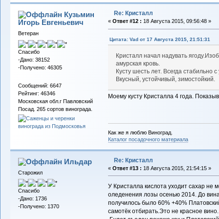
Re: Кристалл
Кузьмин
Игорь Евгеньевич
«
Ответ #12 :
18 Августа 2015, 09:56:48 »
Ветеран
Цитата: Vad от 17 Августа 2015, 21:51:31
Спасибо
Кристалл начал надувать ягоду.Изоб
-Дано: 38152
амурская кровь.
-Получено: 46305
Кусту шесть лет. Всегда стабильно 
Вкусный, устойчивый, зимостойкий.
Сообщений: 6647
Рейтинг: 46346
Моему кусту Кристалла 4 года. Показыв
Московская обл.г Павловский
Посад. 265 сортов винограда.
Как же я люблю Виноград.
Каталог посадочного материала
Re: Кристалл
Ильдар
«
Ответ #13 :
18 Августа 2015, 21:54:15 »
Старожил
У Кристалла кислота уходит сахар не м
Спасибо
оледенения лозы осенью 2014. До вина 
-Дано: 1736
получилось было 60% +40% Платовский
-Получено: 1370
самотёк отбирать.Это не красное вино.