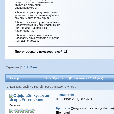
недостатки, но с ними можно
мириться применяя
спецагроприемы
2 балла - сорт-середнячок в моих
условиях, пока терплю, подбираю
замену (или уже заменил)
1 балл - форма с существенными
недостатками, в моих условиях не
подтвердила заявленных
характеристик.
0 баллов - какое-то сплошное
недоразумение, убираю с участка
(или давно убрал).
Проголосовало пользователей:
11
Страницы: [
1
]
2
3
Вниз
Автор
Тема: Кристалл (Прочитано 17493 раз)
0 Пользователей и 2 Гостей просматривают эту тему.
Кристалл
Кузьмин
Игорь Евгеньевич
«
:
16 Июля 2014, 20:25:58 »
Ветеран
Кристалл
((Амурский x Чаллоци Лайош)
[Венгрия]