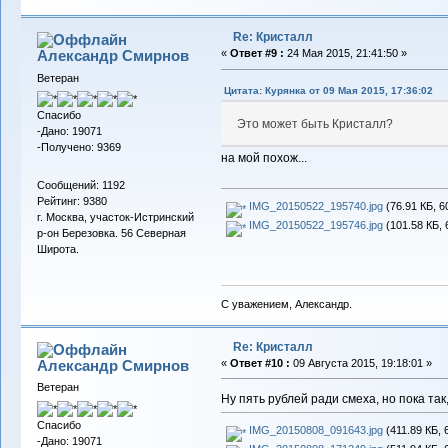
Re: Кристалл
Александр Смирнов
«
Ответ #9 :
24 Мая 2015, 21:41:50 »
Ветеран
Цитата: Курянка от 09 Мая 2015, 17:36:02
Спасибо
Это может быть Кристалл?
-Дано: 19071
-Получено: 9369
на мой похож...
Сообщений: 1192
Рейтинг: 9380
IMG_20150522_195740.jpg
(76.91 КБ, 6
г. Москва, участок-Истринский
IMG_20150522_195746.jpg
(101.58 КБ, 
р-он Березовка. 56 Северная
Широта.
С уважением, Александр.
Re: Кристалл
Александр Смирнов
«
Ответ #10 :
09 Августа 2015, 19:18:01 »
Ветеран
Ну пять рублей ради смеха, но пока так
Спасибо
IMG_20150808_091643.jpg
(411.89 КБ, 
-Дано: 19071