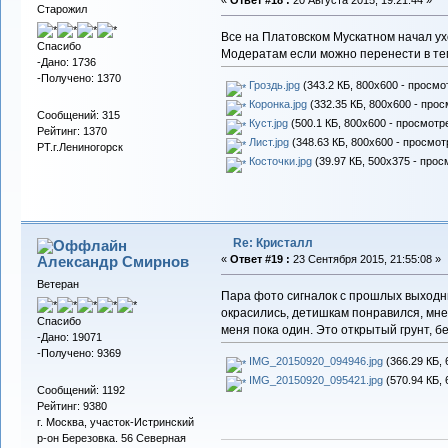
Старожил
Все на Платовском Мускатном начал ухо
Спасибо
Модератам если можно перенести в те
-Дано: 1736
-Получено: 1370
Гроздь.jpg
(343.2 КБ, 800x600 - просмо
Коронка.jpg
(332.35 КБ, 800x600 - прос
Сообщений: 315
Куст.jpg
(500.1 КБ, 800x600 - просмотре
Рейтинг: 1370
Лист.jpg
(348.63 КБ, 800x600 - просмот
РТ.г.Лениногорск
Косточки.jpg
(39.97 КБ, 500x375 - прос
Re: Кристалл
Александр Смирнов
«
Ответ #19 :
23 Сентября 2015, 21:55:08 »
Ветеран
Пара фото сигналок с прошлых выходны
окрасились, детишкам понравился, мне
Спасибо
меня пока один. Это открытый грунт, 
-Дано: 19071
-Получено: 9369
IMG_20150920_094946.jpg
(366.29 КБ, 
IMG_20150920_095421.jpg
(570.94 КБ, 
Сообщений: 1192
Рейтинг: 9380
г. Москва, участок-Истринский
р-он Березовка. 56 Северная