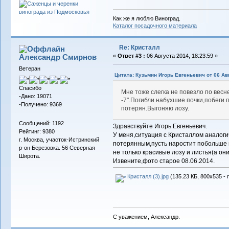
Как же я люблю Виноград.
Каталог посадочного материала
Re: Кристалл
Александр Смирнов
«
Ответ #3 :
06 Августа 2014, 18:23:59 »
Ветеран
Цитата: Кузьмин Игорь Евгеньевич от 06 Авг
Спасибо
Мне тоже слегка не повезло по весн
-Дано: 19071
-7".Погибли набухшие почки,побеги 
-Получено: 9369
потерян.Выгоняю лозу.
Сообщений: 1192
Здравствуйте Игорь Евгеньевич.
Рейтинг: 9380
У меня,ситуация с Кристаллом аналогич
г. Москва, участок-Истринский
потерянным,пусть наростит побольше 
р-он Березовка. 56 Северная
не только красивые лозу и листья(а он
Широта.
Извените,фото старое 08.06.2014.
Кристалл (3).jpg
(135.23 КБ, 800x535 - 
С уважением, Александр.