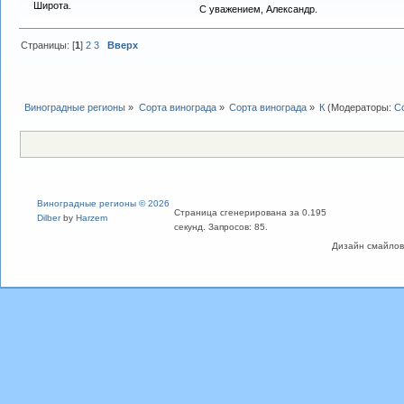
Широта.
С уважением, Александр.
Страницы: [
1
]
2
3
Вверх
Виноградные регионы
»
Сорта винограда
»
Сорта винограда
»
К
(Модераторы:
С
Виноградные регионы © 2026
Страница сгенерирована за 0.195
Dilber
by
Harzem
секунд. Запросов: 85.
Дизайн смайлов "