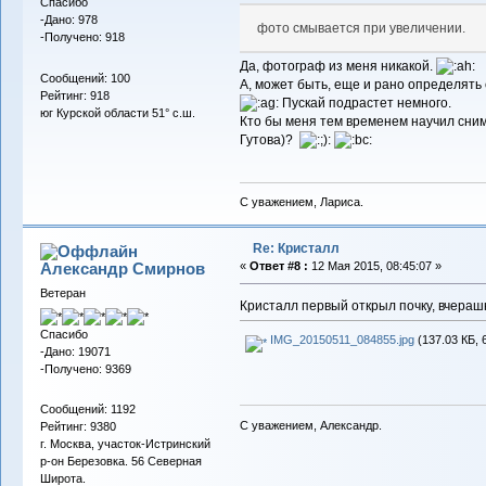
Спасибо
-Дано: 978
фото смывается при увеличении.
-Получено: 918
Да, фотограф из меня никакой.
Сообщений: 100
А, может быть, еще и рано определять
Рейтинг: 918
Пускай подрастет немного.
юг Курской области 51° с.ш.
Кто бы меня тем временем научил снима
Гутова)?
С уважением, Лариса.
Re: Кристалл
Александр Смирнов
«
Ответ #8 :
12 Мая 2015, 08:45:07 »
Ветеран
Кристалл первый открыл почку, вчераш
Спасибо
IMG_20150511_084855.jpg
(137.03 КБ, 
-Дано: 19071
-Получено: 9369
Сообщений: 1192
С уважением, Александр.
Рейтинг: 9380
г. Москва, участок-Истринский
р-он Березовка. 56 Северная
Широта.