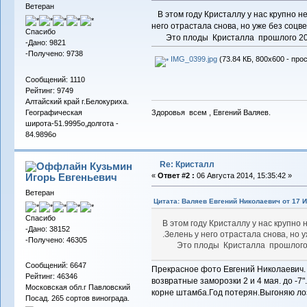
Ветеран
В этом году Кристаллу у нас крупно не
него отрастала снова, но уже без соцв
Спасибо
Это плоды Кристалла прошлого 201
-Дано: 9821
-Получено: 9738
IMG_0399.jpg
(73.84 КБ, 800x600 - про
Сообщений: 1110
Рейтинг: 9749
Алтайский край г.Белокуриха.
Географическая
Здоровья всем , Евгений Валяев.
широта-51.9995о,долгота -
84.9896о
Re: Кристалл
Кузьмин
Игорь Евгеньевич
«
Ответ #2 :
06 Августа 2014, 15:35:42 »
Ветеран
Цитата: Валяев Евгений Николаевич от 17 И
Спасибо
В этом году Кристаллу у нас крупно
-Дано: 38152
.Зелень у него отрастала снова, но 
-Получено: 46305
Это плоды Кристалла прошлого 2
Сообщений: 6647
Прекрасное фото Евгений Николаевич. 
Рейтинг: 46346
возвратные заморозки 2 и 4 мая. до -7
Московская обл.г Павловский
корне штамба.Год потерян.Выгоняю ло
Посад. 265 сортов винограда.