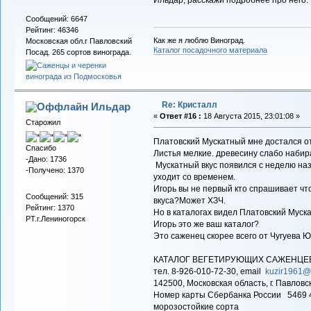
Ильдар, расскажи подробнее про него.
Сообщений: 6647
Рейтинг: 46346
Как же я люблю Виноград.
Московская обл.г Павловский
Каталог посадочного материала
Посад. 265 сортов винограда.
Re: Кристалл
Ильдар
«
Ответ #16 :
18 Августа 2015, 23:01:08 »
Старожил
Платовский Мускатный мне достался от
Спасибо
Листья мелкие. древесину слабо набир
-Дано: 1736
Мускатный вкус появился с неделю наза
-Получено: 1370
уходит со временем.
Игорь вы не первый кто спрашивает что
Сообщений: 315
вкуса?Может ХЗЧ.
Рейтинг: 1370
Но в каталогах видел Платовский Мус
РТ.г.Лениногорск
Игорь это же ваш каталог?
Это саженец скорее всего от Чугуева 
КАТАЛОГ ВЕГЕТИРУЮЩИХ САЖЕ
тел. 8-926-010-72-30, email
kuzir1961@
142500, Московская область, г. П
Номер карты Сбербанка России
морозостойкие сорта