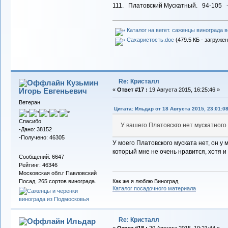
111. Платовский Мускатный. 94-105 
Каталог на вегет. саженцы винограда в
Сахаристость.doc
(479.5 КБ - загружен
Re: Кристалл
Кузьмин
Игорь Евгеньевич
«
Ответ #17 :
19 Августа 2015, 16:25:46 »
Ветеран
Цитата: Ильдар от 18 Августа 2015, 23:01:0
Спасибо
У вашего Платовскго нет мускатного
-Дано: 38152
-Получено: 46305
У моего Платовского муската нет, он у 
который мне не очень нравится, хотя и
Сообщений: 6647
Рейтинг: 46346
Московская обл.г Павловский
Как же я люблю Виноград.
Посад. 265 сортов винограда.
Каталог посадочного материала
Re: Кристалл
Ильдар
«
Ответ #18 :
20 Августа 2015, 19:21:44 »