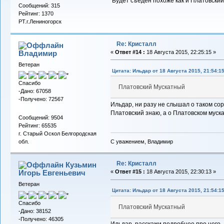
Будет съеден похоже как и Платовский
Сообщений: 315
Рейтинг: 1370
РТ.г.Лениногорск
Re: Кристалл
Владимиp
«
Ответ #14 :
18 Августа 2015, 22:25:15 »
Ветеран
Цитата: Ильдар от 18 Августа 2015, 21:54:1
Спасибо
Платовский Мускатный
-Дано: 67058
-Получено: 72567
Ильдар, ни разу не слышал о таком сорт
Платовский знаю, а о Платовском муск
Сообщений: 9504
Рейтинг: 65535
г. Старый Оскол Белгородская
С уважением, Владимир
обл.
Re: Кристалл
Кузьмин
Игорь Евгеньевич
«
Ответ #15 :
18 Августа 2015, 22:30:13 »
Ветеран
Цитата: Ильдар от 18 Августа 2015, 21:54:1
Спасибо
Платовский Мускатный
-Дано: 38152
-Получено: 46305