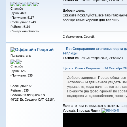
«
Ответ #7 :
24 Сентября 2023, 21:05:41 »
Спасибо
Добрый день.
-Дано: 4609
Скажите пожалуйста, все таки так каки
-Получено: 5117
вообще какие хороши для теплиц?
Сообщений: 1243
Рейтинг: 5119
Самарская область
С Уважением, Сергей.
Re: Сверхранние столовые сорта д
Георгий
теплицы
Пользователь
«
Ответ #8 :
24 Сентября 2023, 21:58:52 »
Спасибо
Цитата: Степан Петрович от 24 Сентября 202
-Дано: 126
-Получено: 335
Доброго здоровья! Проще общаться 
Хотелось бы для начала увидеть Ваш
Сообщений: 58
укрываете, когда начинается вегета
Рейтинг: 335
Покажите (на фото) урожай по сорт
Великий Устюг (60°46' N -
подогрева и водоснабжения, констр
46°21' E). Средняя САТ -1618°.
Если это чем-то поможет ответить на пр
Урожай, 1 гроздь Ливии