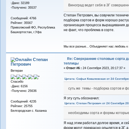
-Дано: 32189
Виноград ведет себя в ЗГ совершен
-Получено: 35537
Степан Петрович, вы озвучили техниче
Сообщений: 4766
подборка сортов и форм хорошо растущ
Рейтинг: 35567
организация процесса выращивания да
Приволжский ФО, Республика
не факт, что проблема в сорте.
Башкортостан, г.Уфа
Мы все разные... Объединяет нас любовь к в
Re: Сверхранние столовые сорта д
Степан
теплицы
Петрович
«
Ответ #6 :
24 Сентября 2023, 20:17:37 »
Ветеран
Цитата: Софья Ковалевская от 24 Сентября 
Спасибо
-Дано: 6156
суть же темы - подборка сортов и 
-Получено: 25636
Я эту суть обозначил:
Сообщений: 4235
Цитата: Степан Петрович от 24 Сентября 202
Рейтинг: 25755
Белгородская с. Казанка
необходимы сорта и формы которы
Я над этим работал долгое время, и сей
форм могут прекрасно опылятся в ЗГ, а