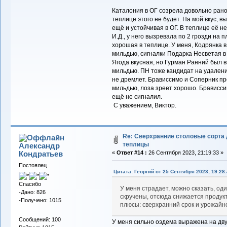
Каталония в ОГ созрела довольно рано,
теплице этого не будет. На мой вкус, в
ещё и устойчивая в ОГ. В теплице её н
И.Д., у него вызревала по 2 грозди на 
хорошая в теплице. У меня, Кодрянка 
мильдью, сигналки Подарка Несветая в 
Ягода вкусная, но Гурман Ранний был вк
мильдью. ПН тоже кандидат на удалени
не дремлет. Брависсимо и Соперник пр
мильдью, лоза зреет хорошо. Брависс
ещё не сигналил.
С уважением, Виктор.
Re: Сверхранние столовые сорта
теплицы
Александр
Кондратьев
«
Ответ #14 :
26 Сентября 2023, 21:19:33 »
Постоялец
Цитата: Георгий от 25 Сентября 2023, 19:28
Спасибо
У меня страдает, можно сказать, оди
-Дано: 826
скручены, отсюда снижается продукт
-Получено: 1015
плюсы: сверхранний срок и урожайно
Сообщений: 100
У меня сильно оэдема выражена на двух