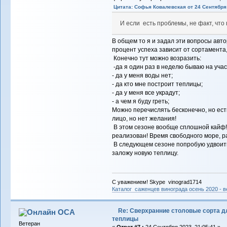
Цитата: Софья Ковалевская от 24 Сентября 
И если есть проблемы, не факт, что
В общем то я и задал эти вопросы авто
процент успеха зависит от сортамента
Конечно тут можно возразить:
-да я один раз в неделю бываю на учас
- да у меня воды нет;
- да кто мне построит теплицы;
- да у меня все украдут;
- а чем я буду греть;
Можно перечислять бесконечно, но ест
лицо, но нет желания!
В этом сезоне вообще сплошной кайф! 
реализован! Время свободного море, 
В следующем сезоне попробую удвоить
заложу новую теплицу.
С уважением! Skype vinograd1714
Каталог саженцев винограда осень 2020 - ве
Re: Сверхранние столовые сорта д
ОСА
теплицы
Ветеран