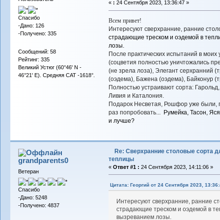
«
:
24 Сентября 2023, 13:36:47 »
Спасибо
Всем привет!
-Дано: 126
Интересуют сверхранние, ранние сто
-Получено: 335
страдающие треском и оэдемой в тепл
лозы.
Сообщений: 58
После практических испытаний в моих 
Рейтинг: 335
(соцветия полностью уничтожались пре
Великий Устюг (60°46' N -
(не зрела лоза), Элегант серхранний (тр
46°21' E). Средняя САТ -1618°.
(оэдема), Бажена (оэдема), Байконур (т
Полностью устраивают сорта: Гарольд,
Ливия и Каталония.
Подарок Несветая, Рошфор уже были, п
раз попробовать...
Румейка, Тасон, Яся
и лучше?
Re: Сверхранние столовые сорта д
теплицы
grandparents0
«
Ответ #1 :
24 Сентября 2023, 14:11:06 »
Ветеран
Цитата: Георгий от 24 Сентября 2023, 13:36
Спасибо
-Дано: 5248
Интересуют сверхранние, ранние ст
-Получено: 4837
страдающие треском и оэдемой в те
вызреванием лозы.