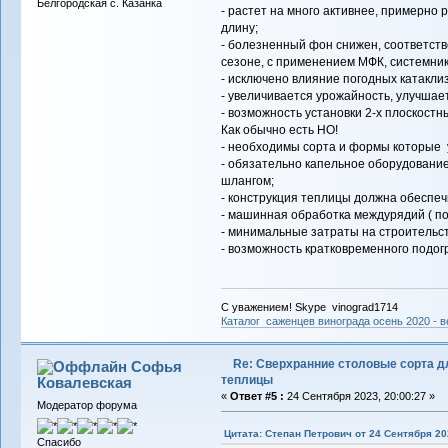
Белгородская с. Казанка
- растет на много активнее, примерно р
длину;
- болезненный фон снижен, соответств
сезоне, с применением МФК, системник
- исключено влияние погодных катаклизм
- увеличивается урожайность, улучшает
- возможность установки 2-х плоскостн
Как обычно есть НО!
- необходимы сорта и формы которые 
- обязательно капельное оборудовани
шлангом;
- конструкция теплицы должна обеспеч
- машинная обработка междурядий ( по
- минимальные затраты на строительст
- возможность кратковременного подогр
С уважением! Skype vinograd1714
Каталог саженцев винограда осень 2020 - ве
Re: Сверхранние столовые сорта д
Софья
теплицы
Ковалевская
«
Ответ #5 :
24 Сентября 2023, 20:00:27 »
Модератор форума
Цитата: Степан Петрович от 24 Сентября 202
Спасибо