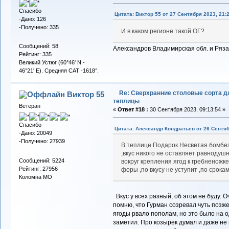
Спасибо
Цитата: Виктор 55 от 27 Сентября 2023, 21:
-Дано: 126
-Получено: 335
И в каком регионе такой ОГ?
Сообщений: 58
Александров Владимирская обл. и Ряза
Рейтинг: 335
Великий Устюг (60°46' N -
46°21' E). Средняя САТ -1618°.
Re: Сверхранние столовые сорта д
Виктор 55
теплицы
Ветеран
«
Ответ #18 :
30 Сентября 2023, 09:13:54 »
Спасибо
Цитата: Александр Кондратьев от 26 Сентяб
-Дано: 20049
-Получено: 27939
В теплице Подарок Несветая бомбез
,вкус никого не оставляет равнодушн
Сообщений: 5224
вокруг крепления ягод к гребненожке
Рейтинг: 27956
форы ,по вкусу не уступит ,по срока
Коломна МО
Вкус у всех разный, об этом не буду. 
помню, что Гурман созревал чуть позже
ягоды рвало пополам, но это было на о
заметил. Про козырек думал и даже не и