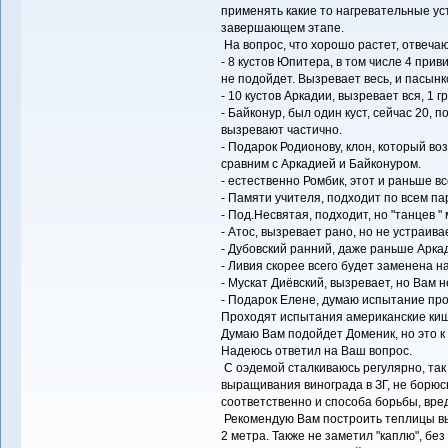
применять какие то нагревательные ус
завершающем этапе.
На вопрос, что хорошо растет, отвечаю
- 8 кустов Юпитера, в том числе 4 при
не подойдет. Вызревает весь, и пасын
- 10 кустов Аркадии, вызревает вся, 1 г
- Байконур, был один куст, сейчас 20,
вызревают частично.
- Подарок Родионову, клон, который во
сравним с Аркадией и Байконуром.
- естественно Ромбик, этот и раньше вс
- Памяти учителя, подходит по всем п
- Под.Несвятая, подходит, но "танцев " 
- Атос, вызревает рано, но не устраива
- Дубовский ранний, даже раньше Арка
- Ливия скорее всего будет заменена н
- Мускат Диёвский, вызревает, но Вам 
- Подарок Елене, думаю испытание прош
Проходят испытания американские киш
Думаю Вам подойдет Доменик, но это к
Надеюсь ответил на Ваш вопрос.
С оэдемой сталкиваюсь регулярно, т
выращивания винограда в ЗГ, не борюсь
соответственно и способа борьбы, вред
Рекомендую Вам построить теплицы вы
2 метра. Также не заметил "каплю", без