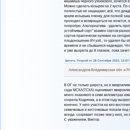
кишмиша черного узбекского, хочется 
Можно сделать козырек на 2 куста. По
полностью не защищают, всё, что дождь
краям козырька пленку, для полной защ
проходил и возвращаться не хочется, 
попробую. Альтернатива - удалить пр
устойчивый сорт" взамен сортов разно
сортов практически нулевое на сегодня
плодоношение КЧ узб., то удалил бы о
времени и не сбывшихся надеждах. Что
и уже вызрела до 8 глазков, пока зачет
Цитата: Георгий от 28 Сентября 2023, 12:07
Александров Владимирская обл. и Р
В ОГ не только широта, но и микрокли
сада МСХА(ТСХА) оценивают микроклимат
моего знакомого в семи километрах южн
созрела Кодрянка, а в этом году вызр
конечно. У него участок на юго-восточно
семечковые и косточковые попали под 
всегда созревает позже чем у него, но
С уважением, Виктор.