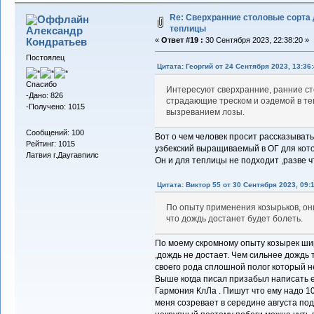
Re: Сверхранние столовые сорта
теплицы
Александр
Кондратьев
«
Ответ #19 :
30 Сентября 2023, 22:38:20 »
Постоялец
Цитата: Георгий от 24 Сентября 2023, 13:36
Спасибо
Интересуют сверхранние, ранние ст
-Дано: 826
страдающие треском и оэдемой в те
-Получено: 1015
вызреванием лозы.
Сообщений: 100
Вот о чем человек просит рассказыват
Рейтинг: 1015
узбекский выращиваемый в ОГ для кото
Латвия г.Даугавпилс
Он и для теплицы не подходит ,разве чт
Цитата: Виктор 55 от 30 Сентября 2023, 09:
По опыту применения козырьков, он
что дождь достанет будет болеть.
По моему скромному опыту козырек ши
,дождь не достает. Чем сильнее дождь
своего рода сплошной полог который не
Выше когда писал призабыл написать 
Гармония КлЛа . Пишут что ему надо 100
меня созревает в середине августа под 