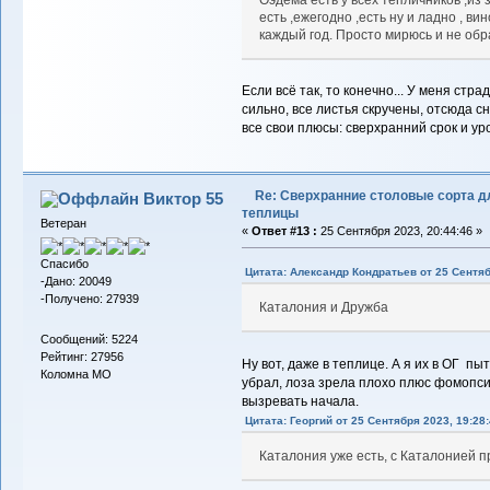
есть ,ежегодно ,есть ну и ладно , ви
каждый год. Просто мирюсь и не об
Если всё так, то конечно... У меня стра
сильно, все листья скручены, отсюда с
все свои плюсы: сверхранний срок и ур
Re: Сверхранние столовые сорта д
Виктор 55
теплицы
Ветеран
«
Ответ #13 :
25 Сентября 2023, 20:44:46 »
Спасибо
Цитата: Александр Кондратьев от 25 Сентяб
-Дано: 20049
-Получено: 27939
Каталония и Дружба
Сообщений: 5224
Рейтинг: 27956
Ну вот, даже в теплице. А я их в ОГ п
Коломна МО
убрал, лоза зрела плохо плюс фомопси
вызревать начала.
Цитата: Георгий от 25 Сентября 2023, 19:28
Каталония уже есть, с Каталонией пр