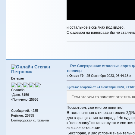
и остальное в ссылках под видео.
С оэдемой на винограде Вы не сталкив
Re: Сверхранние столовые сорта д
Степан
теплицы
Петрович
«
Ответ #9 :
25 Сентября 2023, 06:44:18 »
Ветеран
Цитата: Георгий от 24 Сентября 2023, 21:58
Спасибо
-Дано: 6156
Если это чем-то поможет ответить на
-Получено: 25636
Посмотрел, уже многое понятно!
Сообщений: 4235
Я тоже начинал с типовых теплиц 2ДУМ
Рейтинг: 25755
для выращивания винограда! Не куда р
Белгородская с. Казанка
к "неполному" питанию куста и соотве
сильное затенение.
Бесспорно, у Вас условия значительно 