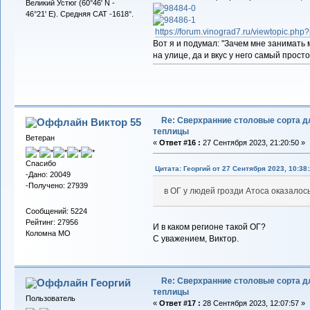
Великий Устюг (60°46' N -
46°21' E). Средняя САТ -1618°.
https://forum.vinograd7.ru/viewtopic.p
Вот я и подумал: "Зачем мне занимать 
на улице, да и вкус у него самый просто
Re: Сверхранние столовые сорта д
Виктор 55
теплицы
Ветеран
«
Ответ #16 :
27 Сентября 2023, 21:20:50 »
Спасибо
Цитата: Георгий от 27 Сентября 2023, 10:38
-Дано: 20049
-Получено: 27939
в ОГ у людей грозди Атоса оказалос
Сообщений: 5224
Рейтинг: 27956
И в каком регионе такой ОГ?
Коломна МО
С уважением, Виктор.
Re: Сверхранние столовые сорта д
Георгий
теплицы
Пользователь
«
Ответ #17 :
28 Сентября 2023, 12:07:57 »