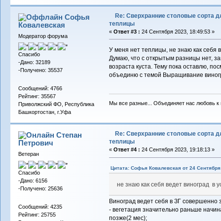
Re: Сверхранние столовые сорта д
Софья
теплицы
Ковалевская
«
Ответ #3 :
24 Сентября 2023, 18:49:53 »
Модератор форума
У меня нет теплицы, не знаю как себя 
Спасибо
Думаю, что с открытым разницы нет, за
-Дано: 32189
возраста куста. Тему пока оставлю, по
-Получено: 35537
объединю с темой Выращивание виногр
Сообщений: 4766
Рейтинг: 35567
Мы все разные... Объединяет нас любовь к в
Приволжский ФО, Республика
Башкортостан, г.Уфа
Re: Сверхранние столовые сорта д
Степан
теплицы
Петрович
«
Ответ #4 :
24 Сентября 2023, 19:18:13 »
Ветеран
Цитата: Софья Ковалевская от 24 Сентября 
Спасибо
-Дано: 6156
не знаю как себя ведет виноград в у
-Получено: 25636
Виноград ведет себя в ЗГ совершенно 
Сообщений: 4235
- вегетация значительно раньше начина
Рейтинг: 25755
позже(2 мес);