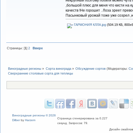
некрупный поэтому побеги можно чуть г
,большой плюс для меня что кисти на к
качеств !Не горошит . Лоза зреет превос
Пасынковый урожай тоже уже созрел ,но
ГАРМОНИЯ КЛЛА.jpg
(504.19 КБ, 800x6
Страницы: [
1
]
2
Вверх
Виноградные регионы
»
Сорта винограда
»
Обсуждение сортов
(Модераторы:
Со
Сверхранние столовые сорта для теплицы
Виноградные регионы © 2026
Страница сгенерирована за 0.227
Dilber
by
Harzem
секунд. Запросов: 79.
Дизайн смайлов "