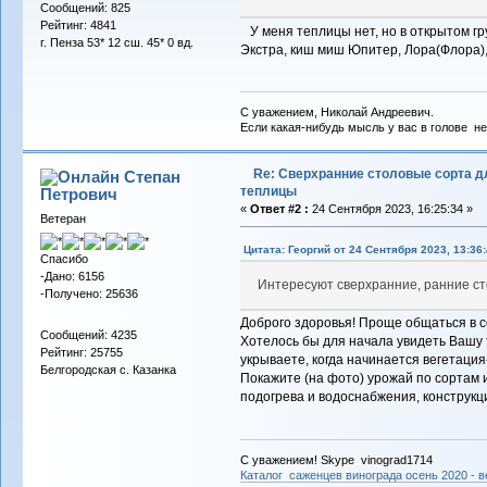
Сообщений: 825
Рейтинг: 4841
У меня теплицы нет, но в открытом гр
г. Пенза 53* 12 сш. 45* 0 вд.
Экстра, киш миш Юпитер, Лора(Флора)
С уважением, Николай Андреевич.
Если какая-нибудь мысль у вас в голове не 
Re: Сверхранние столовые сорта д
Степан
теплицы
Петрович
«
Ответ #2 :
24 Сентября 2023, 16:25:34 »
Ветеран
Цитата: Георгий от 24 Сентября 2023, 13:36
Спасибо
-Дано: 6156
Интересуют сверхранние, ранние сто
-Получено: 25636
Доброго здоровья! Проще общаться в 
Сообщений: 4235
Хотелось бы для начала увидеть Вашу 
Рейтинг: 25755
укрываете, когда начинается вегетация
Белгородская с. Казанка
Покажите (на фото) урожай по сортам 
подогрева и водоснабжения, конструк
С уважением! Skype vinograd1714
Каталог саженцев винограда осень 2020 - ве