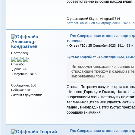
соответственно высокий расход влаги.
С уважением! Skype vinograd1714
Каталог саженцев винограда осень 2020 - ве
Re: Сверхранние столовые сорта д
теплицы
Александр
Кондратьев
«
Ответ #10 :
25 Сентября 2023, 19:14:53 »
Постоялец
Цитата: Георгий от 24 Сентября 2023, 13:36
Спасибо
Интересуют сверхранние, ранние ст
-Дано: 826
страдающие треском и оэдемой в те
-Получено: 1015
вызреванием лозы.
Сообщений: 100
Степан Петрович озвучил сорта которы
Рейтинг: 1015
,Нельсон ,Гарольд и Галахад. Каталон
Латвия г.Даугавпилс
вызреванием лозы ,поэтому их не стоит
тепличников ,из за нее удалять кусты ?
ладно , виноград на этих кустах прекр
обращаю внимания .
Re: Сверхранние столовые сорта д
Георгий