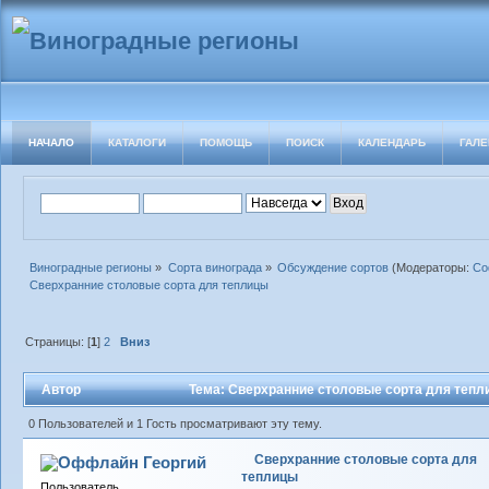
НАЧАЛО
КАТАЛОГИ
ПОМОЩЬ
ПОИСК
КАЛЕНДАРЬ
ГАЛЕ
Виноградные регионы
»
Сорта винограда
»
Обсуждение сортов
(Модераторы:
Со
Сверхранние столовые сорта для теплицы
Страницы: [
1
]
2
Вниз
Автор
Тема: Сверхранние столовые сорта для тепл
0 Пользователей и 1 Гость просматривают эту тему.
Сверхранние столовые сорта для
Георгий
теплицы
Пользователь