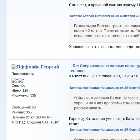
Согласен, и причиной считаю оэдему. 
Цитата: Степан Петрович от 25 Сентября 202
Рекомендую Вам построить теплицы 
высоте 2 метра. Также не заметил "к
испарение, соответственно высокий 
Хорошие советы, но пока мне не до то
Re: Сверхранние столовые сорта д
Георгий
теплицы
Пользователь
«
Ответ #12 :
25 Сентября 2023, 19:28:47 »
Спасибо
Цитата: Александр Кондратьев от 25 Сентяб
-Дано: 126
-Получено: 335
Я бы к ним добавил Валек ,Нельсон 
хороши но у них проблемы с вызрева
Сообщений: 58
рассматривать.
Рейтинг: 335
Великий Устюг (60°46' N -
Гарольд, Каталония уже есть, с Катало
46°21' E). Средняя САТ -1618°.
стоит.
Цитата: Александр Кондратьев от 25 Сентяб
Оэдема есть у всех тепличников ,из 