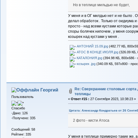
Но в теплице мильдью не будет,
У меня и в ОГ милдью нет и не было . 
делал обработок . Только от оидиума и
просто - над всеми кустами которые р
споры болячек нипочем , у меня соору
козырек над кустами у меня .
АНТОНИЙ 15.09.jpg
(482.77 КБ, 800x59
АТОС В КОНЦЕ ИЮЛЯ.jpg
(326.09 КБ, 
КАТАЛОНИЯ.jpg
(394.98 КБ, 800x686 -
козырек .jpg
(340.09 КБ, 597x800 - про
Re: Сверхранние столовые сорта
Георгий
теплицы
Пользователь
«
Ответ #15 :
27 Сентября 2023, 10:38:23 »
Спасибо
Цитата: Александр Кондратьев от 26 Сентяб
-Дано: 126
-Получено: 335
2 фото - кисти Атоса
Сообщений: 58
Рейтинг: 335
У меня в теплице примерно такие же, а