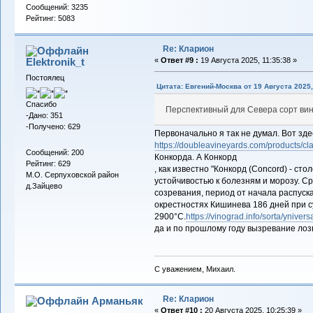
Сообщений: 3235
Рейтинг: 5083
Re: Кларион
Elektronik_t
«
Ответ #9 :
19 Августа 2025, 11:35:38 »
Постоялец
Цитата: Евгений-Москва от 19 Августа 2025,
Спасибо
Перспективный для Севера сорт вино
-Дано: 351
-Получено: 629
Первоначально я так не думал. Вот зд
https://doubleavineyards.com/products/clar
Сообщений: 200
Конкорда. А Конкорд
Рейтинг: 629
, как известно "Конкорд (Concord) - ст
М.О. Серпуховской район
устойчивостью к болезням и морозу. С
д.Зайцево
созревания, период от начала распуска
окрестностях Кишинева 186 дней при 
2900°С.
https://vinograd.info/sorta/yniver
да и по прошлому году вызревание ло
С уважением, Михаил.
Re: Кларион
Арманьяк
«
Ответ #10 :
20 Августа 2025, 10:25:39 »