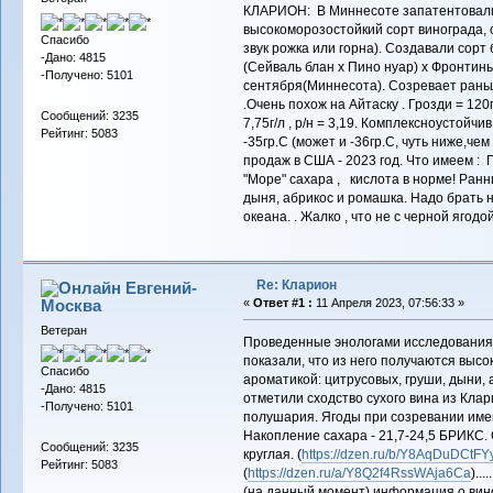
КЛАРИОН: В Миннесоте запатентовали 
высокоморозостойкий сорт винограда, с 
Спасибо
звук рожка или горна). Создавали сорт б
-Дано: 4815
(Сейваль блан х Пино нуар) х Фронтинь
-Получено: 5101
сентября(Миннесота). Созревает раньш
.Очень похож на Айтаску . Грозди = 120г
Сообщений: 3235
7,75г/л , р/н = 3,19. Комплексноустойч
Рейтинг: 5083
-35гр.С (может и -36гр.С, чуть ниже,чем
продаж в США - 2023 год. Что имеем : 
"Море" сахара , кислота в норме! Ранни
дыня, абрикос и ромашка. Надо брать н
океана. . Жалко , что не с черной ягод
Re: Кларион
Евгений-
Москва
«
Ответ #1 :
11 Апреля 2023, 07:56:33 »
Ветеран
Проведенные энологами исследования 
показали, что из него получаются высо
Спасибо
ароматикой: цитрусовых, груши, дыни,
-Дано: 4815
отметили сходство сухого вина из Кла
-Получено: 5101
полушария. Ягоды при созревании имеют
Накопление сахара - 21,7-24,5 БРИКС.
Сообщений: 3235
круглая. (
https://dzen.ru/b/Y8AqDuDCtFY
Рейтинг: 5083
(
https://dzen.ru/a/Y8Q2f4RssWAja6Ca
)...
(на данный момент) информация о вино