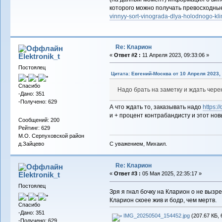
которого можно получать превосходны
vinnyy-sort-vinograda-dlya-holodnogo-kli
Re: Кларион
Elektronik_t
«
Ответ #2 :
11 Апреля 2023, 09:33:06 »
Постоялец
Цитата: Евгений-Москва от 10 Апреля 2023, 
Спасибо
Надо брать на заметку и ждать черен
-Дано: 351
-Получено: 629
А что ждать то, заказывать надо
https:/
и + процент контрабандисту и этот нов
Сообщений: 200
Рейтинг: 629
М.О. Серпуховской район
С уважением, Михаил.
д.Зайцево
Re: Кларион
Elektronik_t
«
Ответ #3 :
05 Мая 2025, 22:35:17 »
Постоялец
Зря я гнал бочку на Кларион о не вызре
Кларион скоее жив и бодр, чем мертв.
Спасибо
-Дано: 351
IMG_20250504_154452.jpg
(207.67 КБ, 
-Получено: 629