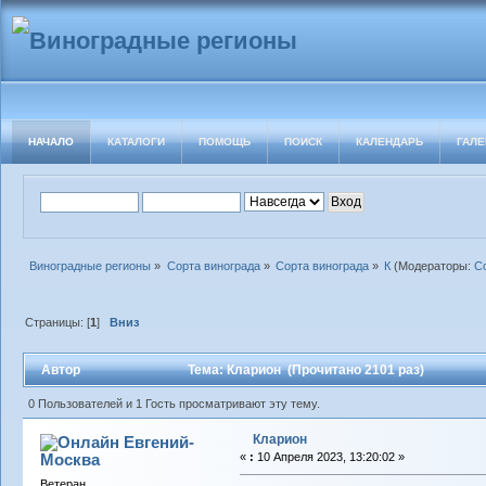
НАЧАЛО
КАТАЛОГИ
ПОМОЩЬ
ПОИСК
КАЛЕНДАРЬ
ГАЛЕ
Виноградные регионы
»
Сорта винограда
»
Сорта винограда
»
К
(Модераторы:
С
Страницы: [
1
]
Вниз
Автор
Тема: Кларион (Прочитано 2101 раз)
0 Пользователей и 1 Гость просматривают эту тему.
Кларион
Евгений-
Москва
«
:
10 Апреля 2023, 13:20:02 »
Ветеран