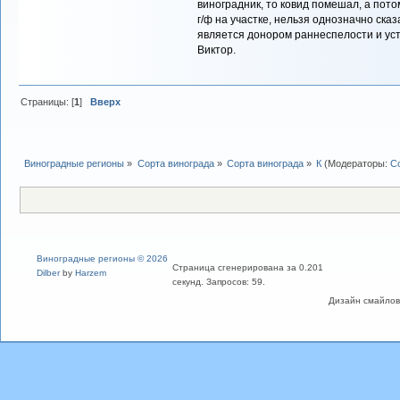
виноградник, то ковид помешал, а пот
г/ф на участке, нельзя однозначно сказа
является донором раннеспело
Виктор.
Страницы: [
1
]
Вверх
Виноградные регионы
»
Сорта винограда
»
Сорта винограда
»
К
(Модераторы:
С
Виноградные регионы © 2026
Страница сгенерирована за 0.201
Dilber
by
Harzem
секунд. Запросов: 59.
Дизайн смайлов "