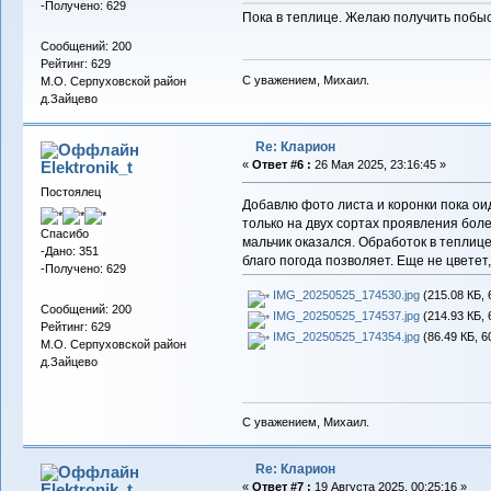
-Получено: 629
Пока в теплице. Желаю получить побыст
Сообщений: 200
Рейтинг: 629
С уважением, Михаил.
М.О. Серпуховской район
д.Зайцево
Re: Кларион
Elektronik_t
«
Ответ #6 :
26 Мая 2025, 23:16:45 »
Постоялец
Добавлю фото листа и коронки пока ои
только на двух сортах проявления бол
Спасибо
мальчик оказался. Обработок в теплиц
-Дано: 351
благо погода позволяет. Еще не цветет
-Получено: 629
IMG_20250525_174530.jpg
(215.08 КБ, 
Сообщений: 200
IMG_20250525_174537.jpg
(214.93 КБ, 
Рейтинг: 629
IMG_20250525_174354.jpg
(86.49 КБ, 6
М.О. Серпуховской район
д.Зайцево
С уважением, Михаил.
Re: Кларион
Elektronik_t
«
Ответ #7 :
19 Августа 2025, 00:25:16 »