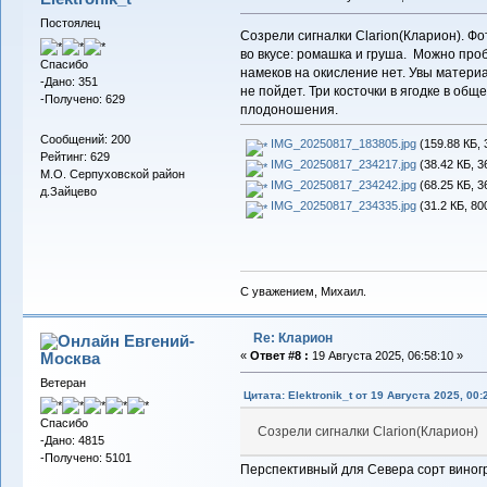
Постоялец
Созрели сигналки Clarion(Кларион). Ф
во вкусе: ромашка и груша. Можно про
Спасибо
намеков на окисление нет. Увы матери
-Дано: 351
не пойдет. Три косточки в ягодке в об
-Получено: 629
плодоношения.
Сообщений: 200
IMG_20250817_183805.jpg
(159.88 КБ, 
Рейтинг: 629
IMG_20250817_234217.jpg
(38.42 КБ, 3
М.О. Серпуховской район
IMG_20250817_234242.jpg
(68.25 КБ, 3
д.Зайцево
IMG_20250817_234335.jpg
(31.2 КБ, 80
С уважением, Михаил.
Re: Кларион
Евгений-
Москва
«
Ответ #8 :
19 Августа 2025, 06:58:10 »
Ветеран
Цитата: Elektronik_t от 19 Августа 2025, 00:
Спасибо
Созрели сигналки Clarion(Кларион)
-Дано: 4815
-Получено: 5101
Перспективный для Севера сорт виногр