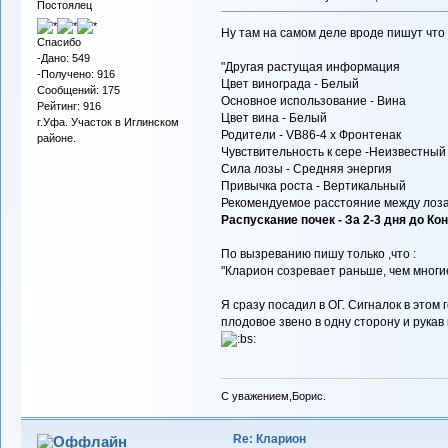
Постоялец
Ну там на самом деле вроде пишут что 
Спасибо
-Дано: 549
"Другая растущая информация
-Получено: 916
Цвет винограда - Белый
Сообщений: 175
Основное использование - Вина
Рейтинг: 916
Цвет вина - Белый
г.Уфа. Участок в Иглинском
Родители - VB86-4 х Фронтенак
районе.
Чувствительность к сере -Неизвестный
Сила лозы - Средняя энергия
Привычка роста - Вертикальный
Рекомендуемое расстояние между лозами
Распускание почек - За 2-3 дня до Ко
По вызреванию пишу только ,что :
"Кларион созревает раньше, чем многие
Я сразу посадил в ОГ. Сигналок в этом 
плодовое звено в одну сторону и рукав
С уважением,Борис.
Re: Кларион