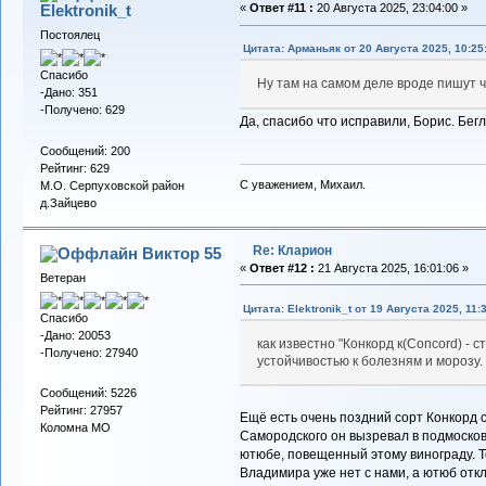
Elektronik_t
«
Ответ #11 :
20 Августа 2025, 23:04:00 »
Постоялец
Цитата: Арманьяк от 20 Августа 2025, 10:25
Спасибо
Ну там на самом деле вроде пишут ч
-Дано: 351
-Получено: 629
Да, спасибо что исправили, Борис. Бег
Сообщений: 200
Рейтинг: 629
С уважением, Михаил.
М.О. Серпуховской район
д.Зайцево
Re: Кларион
Виктор 55
«
Ответ #12 :
21 Августа 2025, 16:01:06 »
Ветеран
Цитата: Elektronik_t от 19 Августа 2025, 11:
Спасибо
-Дано: 20053
как известно "Конкорд к(Concord) - 
-Получено: 27940
устойчивостью к болезням и морозу.
Сообщений: 5226
Рейтинг: 27957
Ещё есть очень поздний сорт Конкорд с
Коломна МО
Самородского он вызревал в подмосков
ютюбе, повещенный этому винограду. Те
Владимира уже нет с нами, а ютюб откл