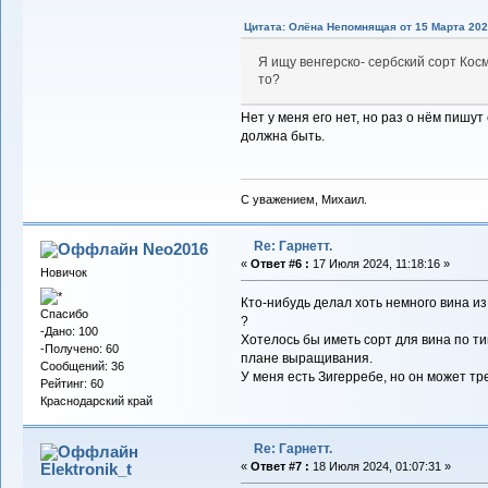
Цитата: Олёна Непомнящая от 15 Марта 2023
Я ищу венгерско- сербский сорт Кос
то?
Нет у меня его нет, но раз о нём пишут
должна быть.
С уважением, Михаил.
Re: Гарнетт.
Neo2016
«
Ответ #6 :
17 Июля 2024, 11:18:16 »
Новичок
Кто-нибудь делал хоть немного вина из
Спасибо
?
-Дано: 100
Хотелось бы иметь сорт для вина по ти
-Получено: 60
плане выращивания.
Сообщений: 36
У меня есть Зигерребе, но он может тр
Рейтинг: 60
Краснодарский край
Re: Гарнетт.
Elektronik_t
«
Ответ #7 :
18 Июля 2024, 01:07:31 »