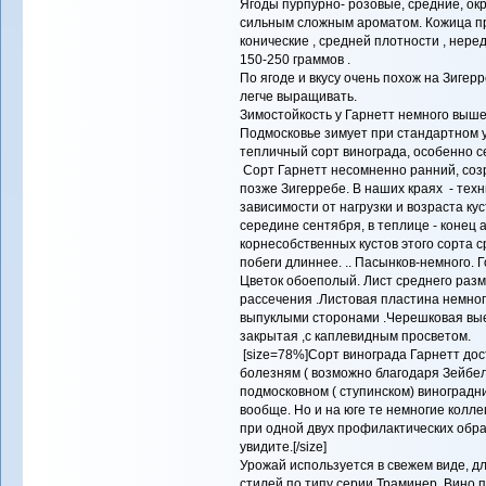
Ягоды пурпурно- розовые, средние, ок
сильным сложным ароматом. Кожица пр
конические , средней плотности , нере
150-250 граммов .
По ягоде и вкусу очень похож на Зигер
легче выращивать.
Зимостойкость у Гарнетт немного выше, 
Подмосковье зимует при стандартном у
тепличный сорт винограда, особенно с
Сорт Гарнетт несомненно ранний, созр
позже Зигерребе. В наших краях - техн
зависимости от нагрузки и возраста кус
середине сентября, в теплице - конец 
корнесобственных кустов этого сорта 
побеги длиннее. .. Пасынков-немного.
Цветок обоеполый. Лист среднего разм
рассечения .Листовая пластина немно
выпуклыми сторонами .Черешковая вые
закрытая ,с каплевидным просветом.
[size=78%]Сорт винограда Гарнетт дос
болезням ( возможно благодаря Зейбел
подмосковном ( ступинском) виноградн
вообще. Но и на юге те немногие коллег
при одной двух профилактических обр
увидите.[/size]
Урожай используется в свежем виде, д
стилей по типу серии Траминер. Вино 