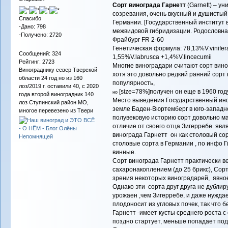
Сорт винограда Гарнетт
(Garnett) – у
созревания, очень вкусн
Спасибо
Германии. [Государственный институт 
-Дано: 798
межвидовой гибридизации. Родословная
-Получено: 2720
Фрайбург FR 2-60
Генетическая формула: 78,13%V.vinifera
Сообщений: 324
1,55%V.labrusca +1,4%V.lincecumii
Рейтинг: 2723
Многие виноградари считают сорт вин
Винограднику север Тверской
хотя это довольно редкий ранний сорт
области 24 год но из 160
популярность,
лоз/2019 г. оставили 40, с 2020
[size=78%]получен он еще в 1960 го
но
года второй виноградник 140
Место выведения Государственный инст
лоз Ступинский район МО,
земле Баден-Вюртемберг в юго-западн
многое перевезено из Твери
полувековую историю сорт довольно ма
отличие от своего отца Зигерребе. явл
винограда Гарнетт он как столовый сор
столовые сорта в Германии , по инфо 
винные.
Сорт винограда Гарнетт практически 
сахаронакоплением (до 25 брикс), Сор
зрения некоторых виноградарей, явно
Однако эти сорта друг друга не дублир
урожаен ,чем Зигерребе, и даже нуждае
плодоносит из угловых почек, так что 
Гарнетт -имеет кусты среднего роста 
поздно стартует, меньше попадает под