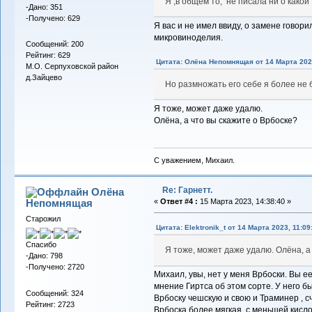
Я ,в общем то, не писала ни о какой 
-Дано: 351
-Получено: 629
Я вас и не имел ввиду, о замене говор
микровиноделия.
Сообщений: 200
Рейтинг: 629
Цитата: Олёна Непомнящая от 14 Марта 2023
М.О. Серпуховской район
д.Зайцево
Но размножать его себе я более не 
Я тоже, может даже удалю.
Олёна, а что вы скажите о Врбоске?
С уважением, Михаил.
Re: Гарнетт.
Олёна
Непомнящая
«
Ответ #4 :
15 Марта 2023, 14:38:40 »
Старожил
Цитата: Elektronik_t от 14 Марта 2023, 11:09
Спасибо
Я тоже, может даже удалю. Олёна, а
-Дано: 798
-Получено: 2720
Михаил, увы, нет у меня Врбоски. Вы
мнение Гиртса об этом сорте. У него б
Сообщений: 324
Врбоску чешскую и свою и Траминер , с
Рейтинг: 2723
Врбоска более мягкая, с меньшей кисл