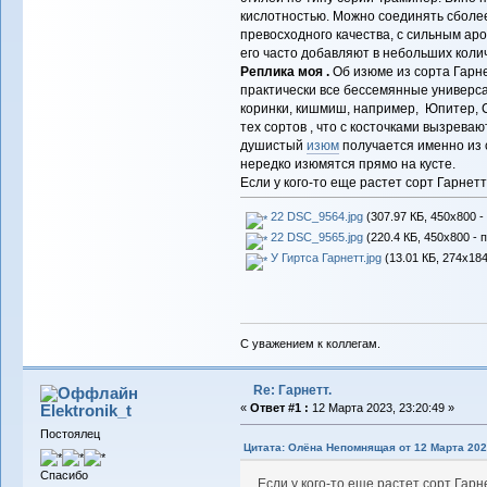
кислотностью. Можно соединять сболе
превосходного качества, с сильным аро
его часто добавляют в небольших коли
Реплика моя .
Об изюме из сорта Гарнет
практически все бессемянные универса
коринки, кишмиш, например, Юпитер, Со
тех сортов , что с косточками вызрев
душистый
изюм
получается именно из 
нередко изюмятся прямо на кусте.
Если у кого-то еще растет сорт Гарнет
22 DSC_9564.jpg
(307.97 КБ, 450x800 -
22 DSC_9565.jpg
(220.4 КБ, 450x800 - 
У Гиртса Гарнетт.jpg
(13.01 КБ, 274x184
С уважением к коллегам.
Re: Гарнетт.
Elektronik_t
«
Ответ #1 :
12 Марта 2023, 23:20:49 »
Постоялец
Цитата: Олёна Непомнящая от 12 Марта 2023
Спасибо
Если у кого-то еще растет сорт Гар