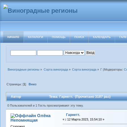
НАЧАЛО
КАТАЛОГИ
ПОМОЩЬ
ПОИСК
КАЛЕНДАРЬ
ГАЛЕ
Виноградные регионы
»
Сорта винограда
»
Сорта винограда
»
Г
(Модераторы:
С
Страницы: [
1
]
Вниз
Автор
Тема: Гарнетт. (Прочитано 3187 раз)
0 Пользователей и 1 Гость просматривают эту тему.
Гарнетт.
Олёна
Непомнящая
«
:
12 Марта 2023, 15:54:10 »
Старожил