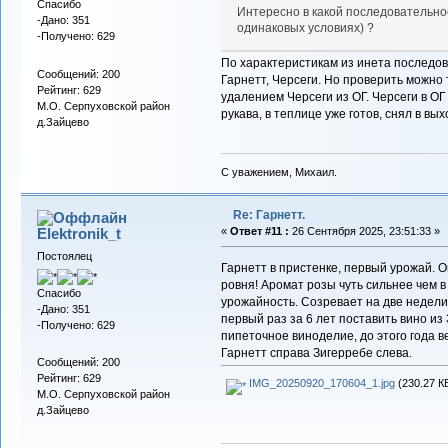
Спасибо
Интересно в какой последовательнос
-Дано: 351
одинаковых условиях) ?
-Получено: 629
По характеристикам из инета последов
Сообщений: 200
Гарнетт, Черсеги. Но проверить можно 
Рейтинг: 629
удалением Черсеги из ОГ. Черсеги в О
М.О. Серпуховской район
рукава, в теплице уже готов, снял в вы
д.Зайцево
С уважением, Михаил.
Re: Гарнетт.
Elektronik_t
«
Ответ #11 :
26 Сентября 2025, 23:51:33 »
Постоялец
Гарнетт в пристенке, первый урожай. Ой
ровня! Аромат розы чуть сильнее чем 
Спасибо
урожайность. Созревает на две недели
-Дано: 351
первый раз за 6 лет поставить вино из
-Получено: 629
пипеточное виноделие, до этого года 
Гарнетт справа Зигерребе слева.
Сообщений: 200
Рейтинг: 629
IMG_20250920_170604_1.jpg
(230.27 К
М.О. Серпуховской район
д.Зайцево