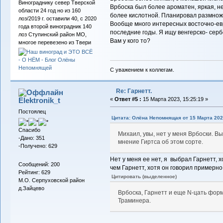
Винограднику север Тверской
Врбоска был более ароматен, яркая, н
области 24 год но из 160
более кислотной. Планировал размножа
лоз/2019 г. оставили 40, с 2020
Вообще много интересных восточно-ев
года второй виноградник 140
последние годы. Я ищу венгерско- сер
лоз Ступинский район МО,
Вам у кого то?
многое перевезено из Твери
С уважением к коллегам.
Re: Гарнетт.
Elektronik_t
«
Ответ #5 :
15 Марта 2023, 15:25:19 »
Постоялец
Цитата: Олёна Непомнящая от 15 Марта 2023
Спасибо
Михаил, увы, нет у меня Врбоски. 
-Дано: 351
мнение Гиртса об этом сорте.
-Получено: 629
Нет у меня ее нет, я выбрал Гарнетт, 
Сообщений: 200
чем Гарнетт, хотя он говорил примерн
Рейтинг: 629
Цитировать (выделенное)
М.О. Серпуховской район
д.Зайцево
Врбоска, Гарнетт и еще N-цать форм
Траминера.