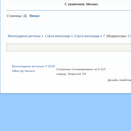
С уважением, Михаил.
Страницы: [
1
]
Вверх
Виноградные регионы
»
Сорта винограда
»
Сорта винограда
»
Г
(Модераторы:
С
Виноградные регионы © 2026
Страница сгенерирована за 0.113
Dilber
by
Harzem
секунд. Запросов: 54.
Дизайн смайлов "