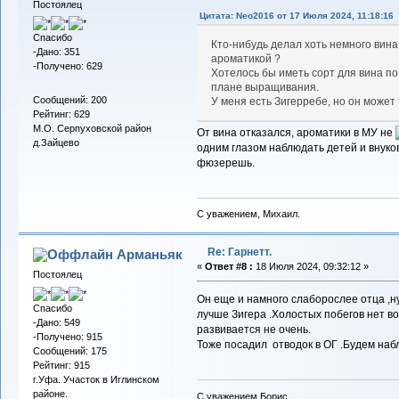
Постоялец
Цитата: Neo2016 от 17 Июля 2024, 11:18:16
Спасибо
Кто-нибудь делал хоть немного вина 
-Дано: 351
ароматикой ?
-Получено: 629
Хотелось бы иметь сорт для вина по 
плане выращивания.
Сообщений: 200
У меня есть Зигерребе, но он может
Рейтинг: 629
М.О. Серпуховской район
От вина отказался, ароматики в МУ не
д.Зайцево
одним глазом наблюдать детей и внуков
фюзерешь.
С уважением, Михаил.
Re: Гарнетт.
Арманьяк
«
Ответ #8 :
18 Июля 2024, 09:32:12 »
Постоялец
Он еще и намного слаборослее отца ,ну
Спасибо
лучше Зигера .Холостых побегов нет в
-Дано: 549
развивается не очень.
-Получено: 915
Тоже посадил отводок в ОГ .Будем наб
Сообщений: 175
Рейтинг: 915
г.Уфа. Участок в Иглинском
районе.
С уважением,Борис.