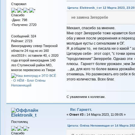
Старожил
Цитата: Elektronik_t от 12 Марта 2023, 23:20
Спасибо
не замена Зигерребе
-Дано: 798
-Получено: 2720
Михаил, спасибо за мнение.
Мне сорт Зигерребе тоже нравится боль
Сообщений: 324
оба у меня после укоренения и переез
Рейтинг: 2723
молодые кусты с сигналками в ОГ.
Винограднику север Тверской
Я ,в общем то, не писала ни о какой " з
области 24 год но из 160
Цитирую себя- этот сорт, "с точки зр
лоз/2019 г. оставили 40, с 2020
"продолжение" Зигерребе. Однако эти с
года второй виноградник 140
плюсы. Гарнетт более урожаен ,чем Зи
лоз Ступинский район МО,
...да, для кого то более важна урожайн
многое перевезено из Твери
отнимешь. Но размножать его себе я бол
этого количества. Всех благ.
С уважением к коллегам.
Re: Гарнетт.
Elektronik_t
«
Ответ #3 :
14 Марта 2023, 11:09:05 »
Постоялец
Цитата: Олёна Непомнящая от 14 Марта 2023
Спасибо