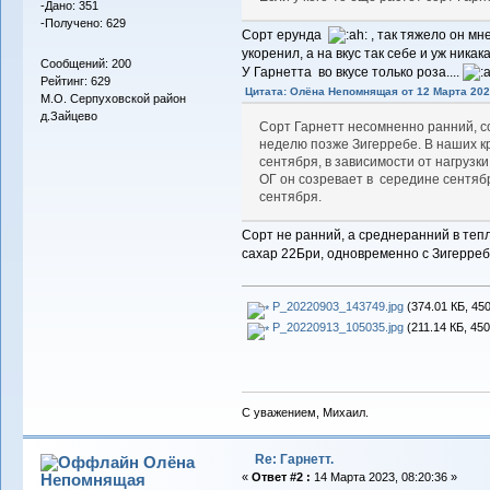
-Дано: 351
-Получено: 629
Сорт ерунда
, так тяжело он мн
укоренил, а на вкус так себе и уж ника
Сообщений: 200
У Гарнетта во вкусе только роза....
Рейтинг: 629
Цитата: Олёна Непомнящая от 12 Марта 2023
М.О. Серпуховской район
д.Зайцево
Сорт Гарнетт несомненно ранний, со
неделю позже Зигерребе. В наших к
сентября, в зависимости от нагрузки 
ОГ он созревает в середине сентября
сентября.
Сорт не ранний, а среднеранний в теп
сахар 22Бри, одновременно с Зигерреб
P_20220903_143749.jpg
(374.01 КБ, 45
P_20220913_105035.jpg
(211.14 КБ, 45
С уважением, Михаил.
Re: Гарнетт.
Олёна
Непомнящая
«
Ответ #2 :
14 Марта 2023, 08:20:36 »