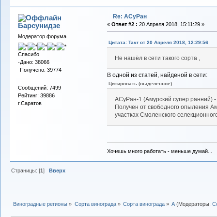
Re: АСуРан
Барсунидзе
«
Ответ #2 :
20 Апреля 2018, 15:11:29 »
Модератор форума
Цитата: Tavr от 20 Апреля 2018, 12:29:56
Спасибо
Не нашёл в сети такого сорта ,
-Дано: 38066
-Получено: 39774
В одной из статей, найденой в сети:
Цитировать (выделенное)
Сообщений: 7499
Рейтинг: 39886
АСуРан-1 (Амурский супер ранний) -
г.Саратов
Получен от свободного опыления Ам
участках Смоленского селекционног
Хочешь много работать - меньше думай...
Страницы: [
1
]
Вверх
Виноградные регионы
»
Сорта винограда
»
Сорта винограда
»
А
(Модераторы:
С