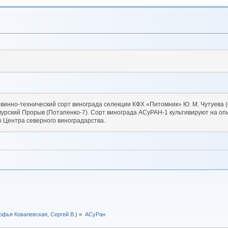
 винно-технический сорт винограда селекции КФХ «Питомник» Ю. М. Чутуева 
урский Прорыв (Потапенко-7). Сорт винограда АСуРАН-1 культивируют на о
о Центра северного виноградарства.
офья Ковалевская
,
Сергей В.
) »
АСуРан