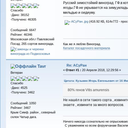
Русский зимостойкий виноград. ГФ.в ко
ягоды.ГФ.не укрывается на зиму,уклад
Спасибо
мильдью и оидиуму.
-Дано: 38152
-Получено: 46305
АСуРан..jpg
(416.92 КБ, 614x772 - прос
Сообщений: 6647
Рейтинг: 46346
Московская обл.г Павловский
Посад. 265 сортов винограда.
Как же я люблю Виноград.
Каталог посадочного материала
Re: АСуРан
Tavr
«
Ответ #1 :
20 Апреля 2018, 12:29:56 »
Ветеран
Цитата: Кузьмин Игорь Евгеньевич от 16 Ию
Спасибо
-Дано: 4525
80% генов Vitis amurensis
-Получено: 3462
Не нашёл в сети такого сорта , извинит
Сообщений: 1050
знаете , извините за много вопросов.
Рейтинг: 3467
Крым Симф. район , северный
склон Чатыр дага.
Ничего никогда сознательно не опрыскиваю 
С уважением ко всем форумчанам Васили