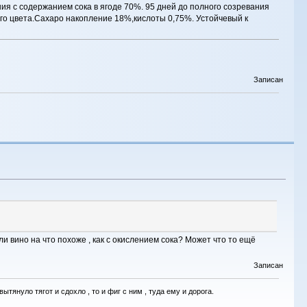
ния с содержанием сока в ягоде 70%. 95 дней до полного созревания
его цвета.Сахаро накопление 18%,кислоты 0,75%. Устойчевый к
Записан
или вино на что похоже , как с окислением сока? Может что то ещё
Записан
тянуло тягот и сдохло , то и фиг с ним , туда ему и дорога.