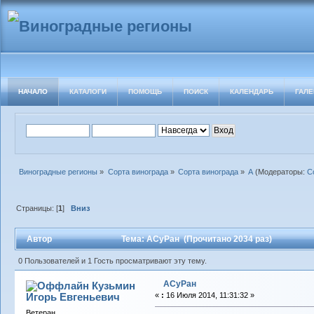
НАЧАЛО
КАТАЛОГИ
ПОМОЩЬ
ПОИСК
КАЛЕНДАРЬ
ГАЛЕ
Виноградные регионы
»
Сорта винограда
»
Сорта винограда
»
А
(Модераторы:
С
Страницы: [
1
]
Вниз
Автор
Тема: АСуРан (Прочитано 2034 раз)
0 Пользователей и 1 Гость просматривают эту тему.
АСуРан
Кузьмин
Игорь Евгеньевич
«
:
16 Июля 2014, 11:31:32 »
Ветеран