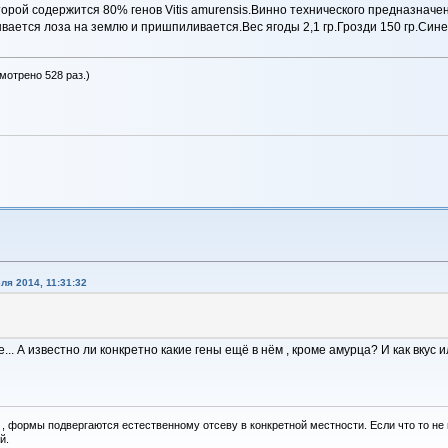
торой содержится 80% генов Vitis amurensis.Винно технического предназначе
ывается лоза на землю и пришпиливается.Вес ягоды 2,1 гр.Грозди 150 гр.Син
мотрено 528 раз.)
ля 2014, 11:31:32
е... А известно ли конкретно какие гены ещё в нём , кроме амурца? И как вкус 
, формы подвергаются естественному отсеву в конкретной местности. Если что то не вы
й.