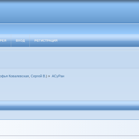
РЕЯ
ВХОД
РЕГИСТРАЦИЯ
офья Ковалевская
,
Сергей В.
) »
АСуРан