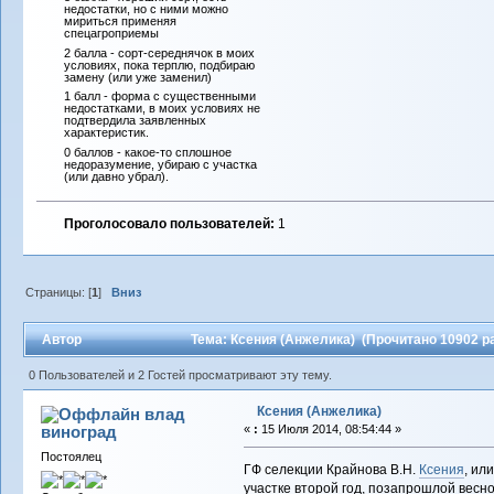
недостатки, но с ними можно
мириться применяя
спецагроприемы
2 балла - сорт-середнячок в моих
условиях, пока терплю, подбираю
замену (или уже заменил)
1 балл - форма с существенными
недостатками, в моих условиях не
подтвердила заявленных
характеристик.
0 баллов - какое-то сплошное
недоразумение, убираю с участка
(или давно убрал).
Проголосовало пользователей:
1
Страницы: [
1
]
Вниз
Автор
Тема: Ксения (Анжелика) (Прочитано 10902 р
0 Пользователей и 2 Гостей просматривают эту тему.
Ксения (Анжелика)
влад
виноград
«
:
15 Июля 2014, 08:54:44 »
Постоялец
ГФ селекции Крайнова В.Н.
Ксения
, ил
участке второй год, позапрошлой весн