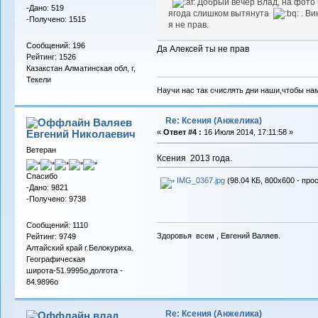
Добрый вечер Влад, на фото 
-Дано: 519
ягода слишком вытянута
. Ви
-Получено: 1515
я не прав.
Сообщений: 196
Да Алексей ты не прав
Рейтинг: 1526
Казакстан Алматинская обл, г,
Текели
Научи нас так счислять дни наши,чтобы на
Re: Ксения (Анжелика)
Валяев
Евгений Николаевич
«
Ответ #4 :
16 Июля 2014, 17:11:58 »
Ветеран
Ксения 2013 года.
Спасибо
IMG_0367.jpg
(98.04 КБ, 800x600 - про
-Дано: 9821
-Получено: 9738
Сообщений: 1110
Здоровья всем , Евгений Валяев.
Рейтинг: 9749
Алтайский край г.Белокуриха.
Географическая
широта-51.9995о,долгота -
84.9896о
Re: Ксения (Анжелика)
влад