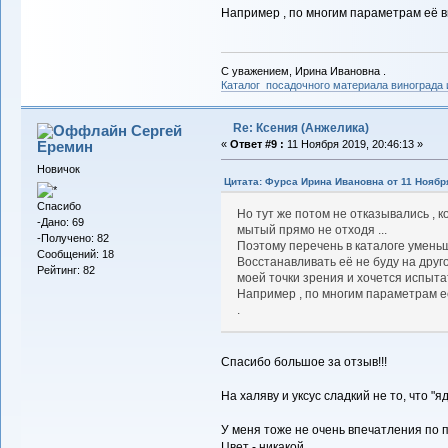
Например , по многим параметрам её 
С уважением, Ирина Ивановна .
Каталог посадочного материала винограда
Re: Ксения (Анжелика)
Сергей
Еремин
«
Ответ #9 :
11 Ноября 2019, 20:46:13 »
Новичок
Цитата: Фурса Ирина Ивановна от 11 Ноября
Спасибо
Но тут же потом не отказывались , к
-Дано: 69
мытый прямо не отходя ...
-Получено: 82
Поэтому перечень в каталоге уменьш
Сообщений: 18
Восстанавливать её не буду на другом
Рейтинг: 82
моей точки зрения и хочется испытат
Например , по многим параметрам е
.
Спасибо большое за отзыв!!!
На халяву и уксус сладкий не то, что "яд
У меня тоже не очень впечатления по 
Цвет - никакой.