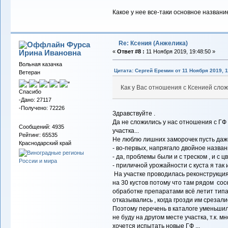
Какое у нее все-таки основное названи
Re: Ксения (Анжелика)
Фурса
Ирина Ивановна
«
Ответ #8 :
11 Ноября 2019, 19:48:50 »
Вольная казачка
Цитата: Сергей Еремин от 11 Ноября 2019, 1
Ветеран
Как у Вас отношения с Ксенией сло
Спасибо
-Дано: 27117
-Получено: 72226
Здравствуйте .
Да не сложились у нас отношения с ГФ К
Сообщений: 4935
участка...
Рейтинг: 65535
Не люблю лишних заморочек пусть даже
Краснодарский край
- во-первых, напрягало двойное названи
- да, проблемы были и с треском , и с цв
- приличной урожайности с куста я так 
На участке проводилась реконструкция
на 30 кустов потому что там рядом сос
обработке препаратами всё летит типа 
отказывались , когда грозди им срезали
Поэтому перечень в каталоге уменьшил
не буду на другом месте участка, т.к. м
хочется испытать новые ГФ ...