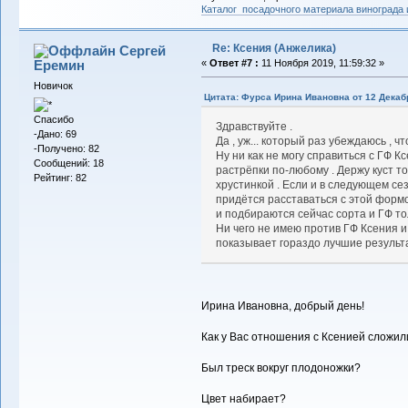
Каталог посадочного материала винограда
Re: Ксения (Анжелика)
Сергей
Еремин
«
Ответ #7 :
11 Ноября 2019, 11:59:32 »
Новичок
Цитата: Фурса Ирина Ивановна от 12 Декабр
Спасибо
Здравствуйте .
-Дано: 69
Да , уж... который раз убеждаюсь , ч
-Получено: 82
Ну ни как не могу справиться с ГФ К
Сообщений: 18
растрёпки по-любому . Держу куст то
Рейтинг: 82
хрустинкой . Если и в следующем сез
придётся расставаться с этой формой
и подбираются сейчас сорта и ГФ то
Ни чего не имею против ГФ Ксения и
показывает гораздо лучшие результ
Ирина Ивановна, добрый день!
Как у Вас отношения с Ксенией сложил
Был треск вокруг плодоножки?
Цвет набирает?