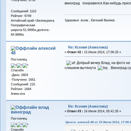
-Получено: 9738
виноград понравился.Как нибудь присп
Сообщений: 1110
Рейтинг: 9749
Здоровья всем , Евгений Валяев.
Алтайский край г.Белокуриха.
Географическая
широта-51.9995о,долгота -
84.9896о
Re: Ксения (Анжелика)
алексей
48
«
Ответ #2 :
15 Июля 2014, 17:06:25 »
Постоялец
Добрый вечер Влад, на фото не
слишком вытянута
. Виноград с
Спасибо
-Дано: 2803
-Получено: 1661
Сообщений: 215
Рейтинг: 1684
Алма-ата
Re: Ксения (Анжелика)
влад
виноград
«
Ответ #3 :
16 Июля 2014, 05:41:35 »
Постоялец
Цитата: алексей 48 от 15 Июля 2014, 17:06:
Спасибо