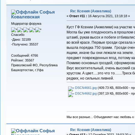
Re: Ксения (Анжелика)
Софья
Ковалевская
«
Ответ #11 :
16 Августа 2021, 13:18:18 »
Модератор форума
Куст ГФ Ксении (Анжелики) на участке
Могла бы уже плодоносить в прошлом 
Спасибо
штамб, рукав высох и побеги отбивалис
-Дано: 32189
во всей красе. Первые грозди срезала
-Получено: 35537
вышла порядка 750 грамм. Грозди оче
ящики, иначе бы они лежали на земле
Сообщений: 4766
предмет поврежденных ягод, потому к
Рейтинг: 35567
Помимо основных гроздей, сформирова
Приволжский ФО, Республика
Вкус восхитительный, очень высокий с
Башкортостан, г.Уфа
хрустом. А цвет.....это что то........Тр
редких, но сильных ливней.
DSCN4661.jpg
(409.73 КБ, 800x600 - п
DSCN4662.jpg
(397.19 КБ, 800x600 - п
Мы все разные... Объединяет нас любовь к в
Re: Ксения (Анжелика)
Софья
«
Ответ #12 :
17 Октября 2022, 19:53:20 »