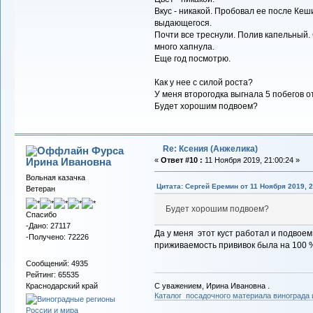
Вкус - никакой. Пробовал ее после Кеш
выдающегося.
Почти все треснули. Полив капельный.
много хапнула.
Еще год посмотрю.
Как у нее с силой роста?
У меня второгодка выгнала 5 побегов от
Будет хорошим подвоем?
Re: Ксения (Анжелика)
Фурса
Ирина Ивановна
«
Ответ #10 :
11 Ноября 2019, 21:00:24 »
Вольная казачка
Цитата: Сергей Еремин от 11 Ноября 2019, 2
Ветеран
Будет хорошим подвоем?
Спасибо
-Дано: 27117
Да у меня этот куст работал и подвоем
-Получено: 72226
приживаемость прививок была на 100 
Сообщений: 4935
Рейтинг: 65535
С уважением, Ирина Ивановна .
Краснодарский край
Каталог посадочного материала винограда