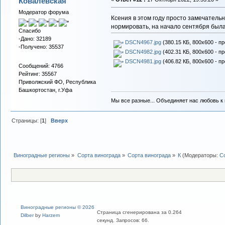
Ковалевская
Модератор форума
Ксения в этом году просто замечатель
нормировать, на начало сентября была
Спасибо
-Дано: 32189
DSCN4967.jpg
(380.15 КБ, 800x600 - п
-Получено: 35537
DSCN4982.jpg
(402.31 КБ, 800x600 - п
DSCN4981.jpg
(406.82 КБ, 800x600 - п
Сообщений: 4766
Рейтинг: 35567
Приволжский ФО, Республика
Башкортостан, г.Уфа
Мы все разные... Объединяет нас любовь к в
Страницы: [
1
]
Вверх
Виноградные регионы
»
Сорта винограда
»
Сорта винограда
»
К
(Модераторы:
С
Виноградные регионы © 2026
Страница сгенерирована за 0.264
Dilber
by
Harzem
секунд. Запросов: 66.