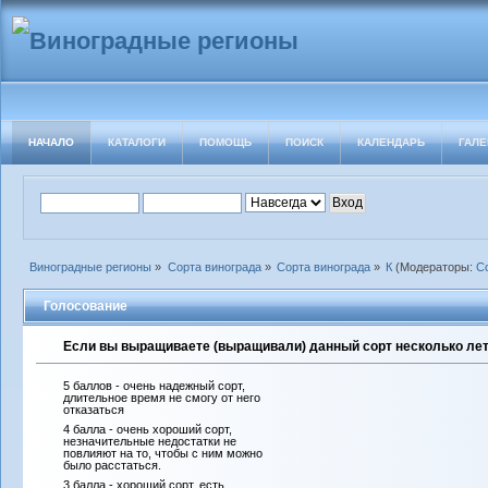
НАЧАЛО
КАТАЛОГИ
ПОМОЩЬ
ПОИСК
КАЛЕНДАРЬ
ГАЛЕ
Виноградные регионы
»
Сорта винограда
»
Сорта винограда
»
К
(Модераторы:
С
Голосование
Если вы выращиваете (выращивали) данный сорт несколько лет 
5 баллов - очень надежный сорт,
длительное время не смогу от него
отказаться
4 балла - очень хороший сорт,
незначительные недостатки не
повлияют на то, чтобы с ним можно
было расстаться.
3 балла - хороший сорт, есть