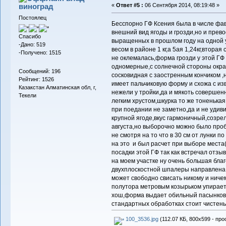
виноград
«
Ответ #5 :
06 Сентября 2014, 08:19:48 »
Постоялец
Бесспорно ГФ Ксения была в числе фав
внешний вид ягоды и грозди,но и прево
Спасибо
выращенных в прошлом году на одной у
-Дано: 519
весом в районе 1 кг,а 5ая 1,24кг,втора
-Получено: 1515
не оклемалась,форма грозди у этой ГФ
одномерные,с солнечной стороны окра
Сообщений: 196
сосковидная с заостренным кончиком ,
Рейтинг: 1526
имеет пальчиковую форму и схожа с и
Казакстан Алматинская обл, г,
нежели у тройки,да и мякоть совершенн
Текели
легким хрустом,шкурка то же тоненька
при поедании не заметно,да и не удивит
крупной ягоде,вкус гармоничный,созрел
августа,но выборочно можно было проб
не смотря на то что в 30 см от лунки п
на это и был расчет при выборе места
посадки этой ГФ так как встречал отзы
на моем участке ну очень большая благо
двухплоскостной шпалеры направлена 
может свободно свисать никому и ниче
полутора метровым козырьком упираетс
хош,форма выдает обильный пасынковы
стандартных обработках стоит чистень
100_3536.jpg
(112.07 КБ, 800x599 - про