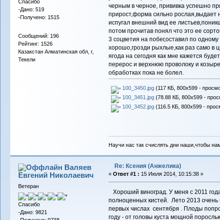
Спасибо
черным в черное, прививка успешно пр
-Дано: 519
прирост,форма сильно рослая,выдает н
-Получено: 1515
испугал внешний вид ее листьев,поник
потом прочитав понял что это ее сортов
Сообщений: 196
3 соцветия на побег,оставил по одному
Рейтинг: 1526
хорошо,грозди рыхлые,как раз само в ц
Казакстан Алматинская обл, г,
ягода на сегодня как мне кажется буде
Текели
перерос и верхнюю проволоку и козыр
обработках пока не болел.
100_3450.jpg
(117 КБ, 800x599 - просмо
100_3451.jpg
(78.88 КБ, 800x599 - прос
100_3452.jpg
(116.5 КБ, 800x599 - прос
Научи нас так счислять дни наши,чтобы на
Re: Ксения (Анжелика)
Валяев
Евгений Николаевич
«
Ответ #1 :
15 Июля 2014, 10:15:38 »
Ветеран
Хороший виноград. У меня с 2011 года
полноценных кистей. Лето 2013 очень 
Спасибо
первых числах сентября . Плоды попро
-Дано: 9821
году - от головы куста мощной поросль