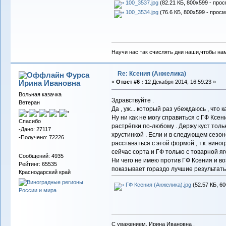
100_3537.jpg
(82.21 КБ, 800x599 - прос
100_3534.jpg
(76.6 КБ, 800x599 - просм
Научи нас так счислять дни наши,чтобы на
Re: Ксения (Анжелика)
Фурса
Ирина Ивановна
«
Ответ #6 :
12 Декабря 2014, 16:59:23 »
Вольная казачка
Здравствуйте .
Ветеран
Да , уж... который раз убеждаюсь , что 
Ну ни как не могу справиться с ГФ Ксен
Спасибо
растрёпки по-любому . Держу куст тольк
-Дано: 27117
хрустинкой . Если и в следующем сезон
-Получено: 72226
расставаться с этой формой , т.к. вин
сейчас сорта и ГФ только с товарной яг
Сообщений: 4935
Ни чего не имею против ГФ Ксения и в
Рейтинг: 65535
показывает гораздо лучшие результаты
Краснодарский край
ГФ Ксения (Анжелика).jpg
(52.57 КБ, 6
С уважением, Ирина Ивановна .