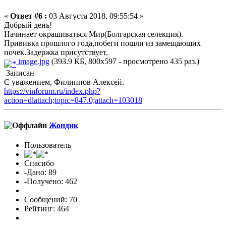
«
Ответ #6 :
03 Августа 2018, 09:55:54 »
Добрый день!
Начинает окрашиваться Мир(Болгарская селекция).
Прививка прошлого года,побеги пошли из замещающих
почек.Задержка присутствует.
image.jpg
(393.9 КБ, 800x597 - просмотрено 435 раз.)
Записан
С уважением, Филиппов Алексей.
https://vinforum.ru/index.php?
action=dlattach;topic=847.0;attach=103018
Жондик
Пользователь
Спасибо
-Дано: 89
-Получено: 462
Сообщений: 70
Рейтинг: 464