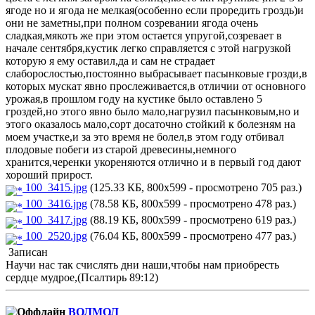
ягоде но и ягода не мелкая(особенно если проредить гроздь)и
они не заметны,при полном созревании ягода очень
сладкая,мякоть же при этом остается упругой,созревает в
начале сентября,кустик легко справляется с этой нагрузкой
которую я ему оставил,да и сам не страдает
слаборослостью,постоянно выбрасывает пасынковые грозди,в
которых мускат явно прослеживается,в отличии от основного
урожая,в прошлом году на кустике было оставлено 5
гроздей,но этого явно было мало,нагрузил пасынковым,но и
этого оказалось мало,сорт досаточно стойкий к болезням на
моем участке,и за это время не болел,в этом году отбивал
плодовые побеги из старой древесины,немного
хранится,черенки укореняются отлично и в первый год дают
хороший прирост.
100_3415.jpg
(125.33 КБ, 800x599 - просмотрено 705 раз.)
100_3416.jpg
(78.58 КБ, 800x599 - просмотрено 478 раз.)
100_3417.jpg
(88.19 КБ, 800x599 - просмотрено 619 раз.)
100_2520.jpg
(76.04 КБ, 800x599 - просмотрено 477 раз.)
Записан
Научи нас так счислять дни наши,чтобы нам приобресть
сердце мудрое,(Псалтирь 89:12)
ВОЛМОЛ