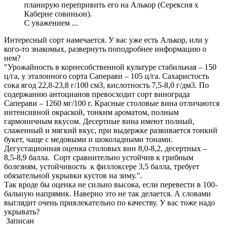
планирую перепривить его на Алькор (Серексия х
Каберне совиньон).
С уважением ...
Интересный сорт намечается. У вас уже есть Алькор, или у
кого-то знакомых, развернуть поподробнее информацию о
нем?
"Урожайность в корнесобственной культуре стабильная – 150
ц/га, у эталонного сорта Саперави – 105 ц/га. Сахаристость
сока ягод 22,8-23,8 г/100 см3, кислотность 7,5-8,0 г/дм3. По
содержанию антоцианов превосходит сорт винограда
Саперави – 1260 мг/100 г. Красные столовые вина отличаются
интенсивной окраской, тонким ароматом, полным
гармоничным вкусом. Десертные вина имеют полный,
слаженный и мягкий вкус, при выдержке развивается тонкий
букет, чаще с медовыми и шоколадными тонами.
Дегустационная оценка столовых вин 8,0-8,2, десертных –
8,5-8,9 балла. Сорт сравнительно устойчив к грибным
болезням, устойчивость к филлоксере 3,5 балла, требует
обязательной укрывки кустов на зиму.".
Так вроде бы оценка не сильно высока, если перевести в 100-
бальную напрямик. Наверно это не так делается. А словами
выглядит очень привлекательно по качеству. У вас тоже надо
укрывать?
Записан