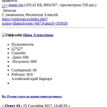
нравится.
image.jpg
(329.43 КБ, 800x597 - просмотрено 550 раз.)
Записан
С уважением, Филиппов Алексей.
https://vinforum.ru/index.php?
action=dlattach;topic=847.0;attach=103018
Нина Алексеевна
Пользователь
Спасибо
-Дано: 696
-Получено: 809
Сообщений: 69
Рейтинг: 810
Алтайский край Барнаул
Re: Редкие сорта на наших виноградниках
«
Ответ #4 :
25 Сентября 2017, 14:40:20 »