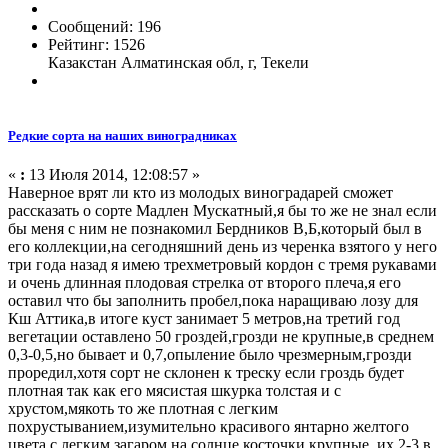
Сообщений: 196
Рейтинг: 1526
Казакстан Алматинская обл, г, Текели
Редкие сорта на наших виноградниках
«
:
13 Июля 2014, 12:08:57 »
Наверное врят ли кто из молодых виноградарей сможет
рассказать о сорте Мадлен Мускатный,я бы то же не знал если
бы меня с ним не познакомил Бердников В,Б,который был в
его коллекции,на сегодняшний день из черенка взятого у него
три года назад я имею трехметровый кордон с тремя рукавами
и очень длинная плодовая стрелка от второго плеча,я его
оставил что бы заполнить пробел,пока наращиваю лозу для
Кш Аттика,в итоге куст занимает 5 метров,на третий год
вегетации оставлено 50 гроздей,грозди не крупные,в среднем
0,3-0,5,но бывает и 0,7,опыление было чрезмерным,грозди
проредил,хотя сорт не склонен к треску если гроздь будет
плотная так как его мясистая шкурка толстая и с
хрустом,мякоть то же плотная с легким
похрустыванием,изумительно красивого янтарно желтого
цвета с легким загаром на солнце,косточки крупные ,их 2-3 в