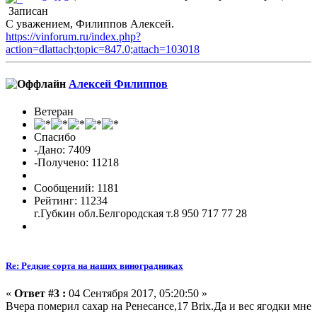
Записан
С уважением, Филиппов Алексей.
https://vinforum.ru/index.php?
action=dlattach;topic=847.0;attach=103018
Алексей Филиппов
Ветеран
Спасибо
-Дано: 7409
-Получено: 11218
Сообщений: 1181
Рейтинг: 11234
г.Губкин обл.Белгородская т.8 950 717 77 28
Re: Редкие сорта на наших виноградниках
«
Ответ #3 :
04 Сентября 2017, 05:20:50 »
Вчера померил сахар на Ренесансе,17 Brix.Да и вес ягодки мне