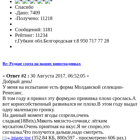
Спасибо
-Дано: 7409
-Получено: 11218
Сообщений: 1181
Рейтинг: 11234
г.Губкин обл.Белгородская т.8 950 717 77 28
Re: Редкие сорта на наших виноградниках
«
Ответ #2 :
30 Августа 2017, 06:52:05 »
Добрый день!
У меня на испытание есть форма Молдавской селекции-
Ренесанс.
В том году я привил эту форму,но прививка плохо срослась.А
вот корнесобственный развивался не плохо.В этом году выдал
одну маленькую гронку.
На данный момент ягоды созрели,очень
сладкая(18Brix).Мякоть мясисто-сочная,с лёгким
мускатом.Очень приятная на вкус.Я не спорю,это
сигналка.Что получится дальше,надо смотреть.
image.jpg
(352.84 КБ, 800x597 - просмотрено 606 раз.)