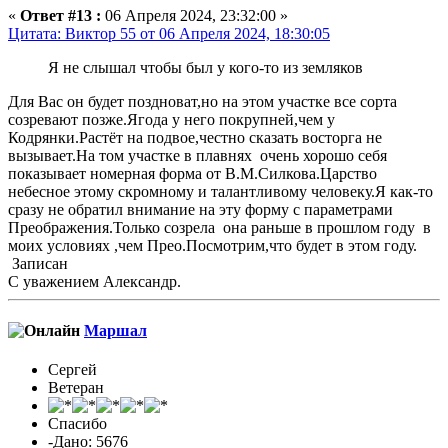
«
Ответ #13 :
06 Апреля 2024, 23:32:00 »
Цитата: Виктор 55 от 06 Апреля 2024, 18:30:05
Я не слышал чтобы был у кого-то из земляков
Для Вас он будет поздноват,но на этом участке все сорта
созревают позже.Ягода у него покрупней,чем у
Кодрянки.Растёт на подвое,честно сказать восторга не
вызывает.На том участке в плавнях очень хорошо себя
показывает номерная форма от В.М.Силкова.Царство
небесное этому скромному и талантливому человеку.Я как-то
сразу не обратил внимание на эту форму с параметрами
Преображения.Только созрела она раньше в прошлом году в
моих условиях ,чем Прео.Посмотрим,что будет в этом году.
Записан
С уважением Александр.
Маршал
Сергей
Ветеран
Спасибо
-Дано: 5676