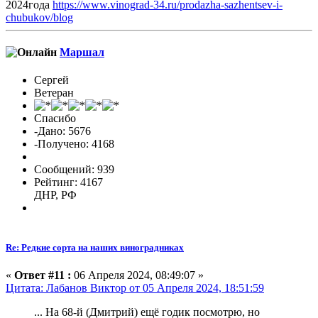
2024года
https://www.vinograd-34.ru/prodazha-sazhentsev-i-
chubukov/blog
Маршал
Сергей
Ветеран
Спасибо
-Дано: 5676
-Получено: 4168
Сообщений: 939
Рейтинг: 4167
ДНР, РФ
Re: Редкие сорта на наших виноградниках
«
Ответ #11 :
06 Апреля 2024, 08:49:07 »
Цитата: Лабанов Виктор от 05 Апреля 2024, 18:51:59
... На 68-й (Дмитрий) ещё годик посмотрю, но