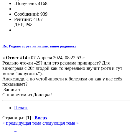
-Получено: 4168
Сообщений: 939
Рейтинг: 4167
ДНР, РФ
Re: Редкие сорта на наших виноградниках
«
Ответ #14 :
07 Апреля 2024, 08:22:53 »
Реально что-ли -29? или это реклама привирает? Для
винограда с 20г ягодой как-то нереально звучит (хотя и тут
могли "округлить").
Александр, а по устойчивости к болезням он как у вас себя
показывает?
Записан
С приветом из Донецка!
Печать
Страницы: [
1
]
Вверх
« предыдущая тема
следующая тема »