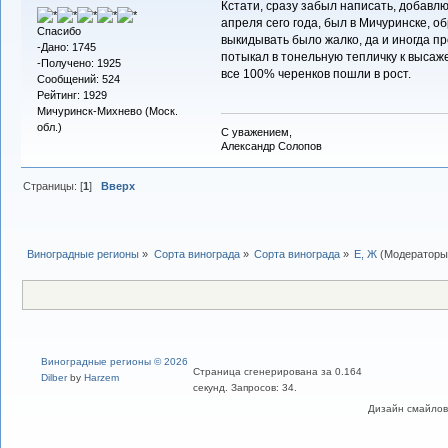
Кстати, сразу забыл написать, добавлю
апреля сего года, был в Мичуринске, о
Спасибо
выкидывать было жалко, да и иногда пр
-Дано: 1745
потыкал в тонельную тепличку к высаже
-Получено: 1925
все 100% черенков пошли в рост.
Сообщений: 524
Рейтинг: 1929
Мичуринск-Михнево (Моск.
обл.)
С уважением,
Александр Солопов
Страницы: [
1
]
Вверх
Виноградные регионы
»
Сорта винограда
»
Сорта винограда
»
Е, Ж
(Модераторы
Виноградные регионы © 2026
Страница сгенерирована за 0.164
Dilber
by
Harzem
секунд. Запросов: 34.
Дизайн смайлов "