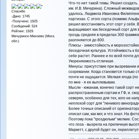
Что-то нет такой темы. Решил создать
им. И.В. Мичурина). Сложный межвидов
Спасибо
удалось. Людмила Ивановна Филиппенко
-Дано: 1745
партизан. С этого сорта (помимо Альфы
-Получено: 1925
решил восстановить этот сорт у себя.
Сообщений: 524
выращивают как беседочный сорт для в
Рейтинг: 1929
гроздь средняя в пределах 300 граммо
Мичуринск-Михнево (Моск.
разгоняются до 800.
обл.)
Плюсы - зимостойкость и морозостойко
беседочная культура. Устойчивость к б
себе растет. Раннее и по всей почти 
Укореняемость отличная.
Минусы: присутствие при вызревании и
созревании. Когда становится только с
почти не ощущается. Мелкая ягода (п
по мне - я ее выплевываю.
Мысли - южанам, конечно такой сорт н
распространенным сортам и ГФ, и. скор
северян, особенно для тех, кого не на
неплохой сорт для "ленивого виноградн
Более точных описаний от оригинатор
описал сам, как мог, и что знал. На фот
Поэтому пока "гроздюльки" мелкие. Сос
что лоза - вызрела на приличную высот
Маркетт, с другой будет он, переплету