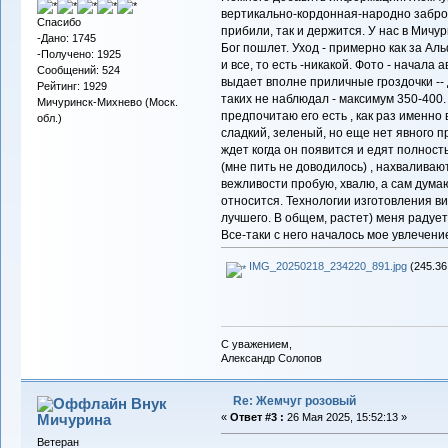
вертикально-кордонная-народно заб
Спасибо
прибили, так и держится. У нас в Мичур
-Дано: 1745
Бог пошлет. Уход - примерно как за Аль
-Получено: 1925
и все, то есть -никакой. Фото - начала
Сообщений: 524
выдает вполне приличные гроздочки --
Рейтинг: 1929
таких не наблюдал - максимум 350-400.
Мичуринск-Михнево (Моск.
предпочитаю его есть , как раз именно 
обл.)
сладкий, зеленый, но еще нет явного п
ждет когда он появится и едят полно
(мне пить не доводилось) , нахваливаю
вежливости пробую, хвалю, а сам думаю.
относится. Технологии изготовления в
лучшего. В общем, растет) меня радует
Все-таки с него началось мое увлечени
IMG_20250218_234220_891.jpg
(245.36
С уважением,
Александр Солопов
Re: Жемчуг розовый
Внук
Мичурина
«
Ответ #3 :
26 Мая 2025, 15:52:13 »
Ветеран