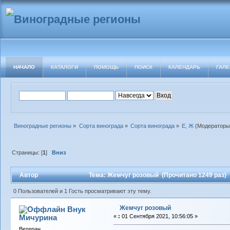
НАЧАЛО
КАТАЛОГИ
ПОМОЩЬ
ПОИСК
КАЛЕНДАРЬ
ГАЛЕ
Виноградные регионы
»
Сорта винограда
»
Сорта винограда
»
Е, Ж
(Модераторы
Страницы: [
1
]
Вниз
Автор
Тема: Жемчуг розовый (Прочитано 1249 раз)
0 Пользователей и 1 Гость просматривают эту тему.
Жемчуг розовый
Внук
Мичурина
«
:
01 Сентября 2021, 10:56:05 »
Ветеран